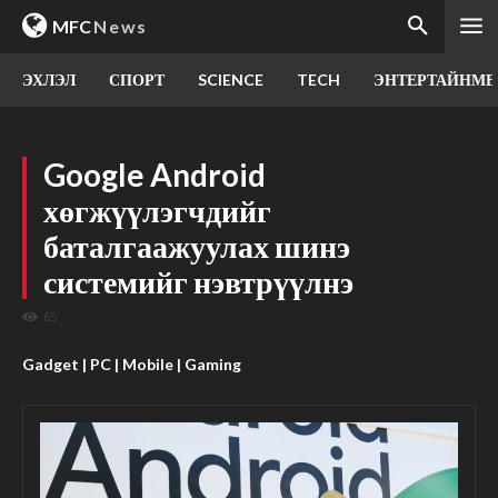
MFC
News
ЭХЛЭЛ
СПОРТ
SCIENCE
TECH
ЭНТЕРТАЙНМЕ
Google Android
хөгжүүлэгчдийг
баталгаажуулах шинэ
системийг нэвтрүүлнэ
65
Gadget | PC | Mobile | Gaming