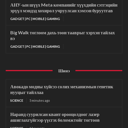
АНУ-ын шүүх Meta компанийг хүүхдийн сэтгэцийн
эрүүл мэндэд хохирол учруулсан хэмээн буруутгав
GADGET | PC | MOBILE | GAMING
Big Walk тоглоом дахь тоон тааврыг хэрхэн тайлах
вэ
GADGET | PC | MOBILE | GAMING
Шинэ
Авокадо модны хүйсээ солих механизмын генетик
нууцыг тайллаа
SCIENCE
5 minutes ago
Наранд суурилсан квант орооцолдоог лазер
ашиглахгүйгээр үүсгэх боломжтойг тогтоов