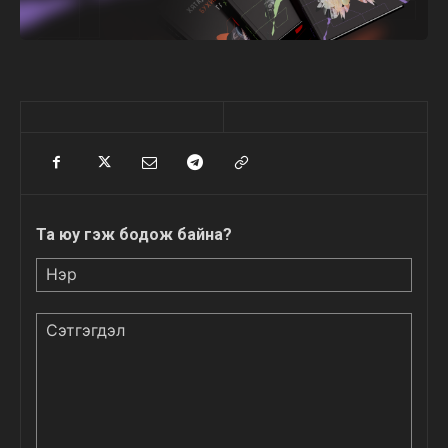
Та юу гэж бодож байна?
Нэр