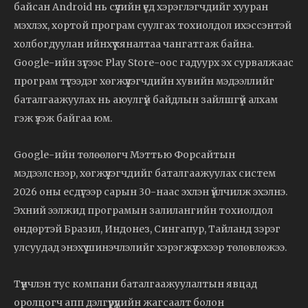
байсан Android нь сүүлийн үед хэрэглэгчдийг хууран
мэхлэх, хортой програм суулгах тохиолдол ихэссэнтэй
холбогдуулан ийнхүү хяналтаа чангатгаж байна.
Google-ийн зүгээс Play Store-оос гадуурх эх сурвалжаас
програм түгээдэг хөгжүүлэгчдийн хувийн мэдээллийг
баталгаажуулах нь аюулгүй байдлын зайлшгүй алхам
гэж үзэж байгаа юм.
Google-ийн төлөөлөгч Мэттью Форсайтын
мэдээлснээр, хөгжүүлэгчдийг баталгаажуулах систем
2026 оны есдүгээр сарын 30-наас эхлэн үйлчилж эхэлнэ.
Эхний ээлжид програмын залилангийн тохиолдол
өндөртэй Бразил, Индонез, Сингапур, Тайланд зэрэг
улсуудад энэхүү шинэчлэлийг хэрэгжүүлэхээр төлөвлөжээ.
Түүнчлэн тус компани баталгаажуулалтын явцад
оролцогч апп дэлгүүрүүдийн жагсаалт болон