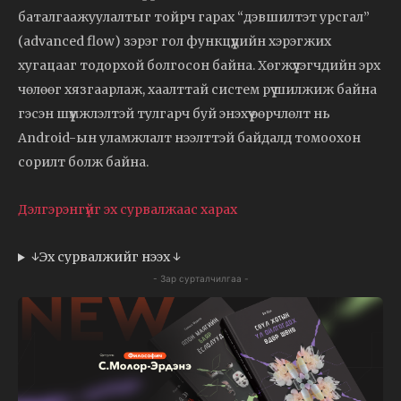
баталгаажуулалтыг тойрч гарах “дэвшилтэт урсгал”
(advanced flow) зэрэг гол функцүүдийн хэрэгжих
хугацааг тодорхой болгосон байна. Хөгжүүлэгчдийн эрх
чөлөөг хязгаарлаж, хаалттай систем рүү шилжиж байна
гэсэн шүүмжлэлтэй тулгарч буй энэхүү өөрчлөлт нь
Android-ын уламжлалт нээлттэй байдалд томоохон
сорилт болж байна.
Дэлгэрэнгүйг эх сурвалжаас харах
↓Эх сурвалжийг нээх ↓
- Зар сурталчилгаа -