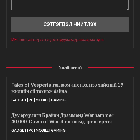
Сэтгэгдэл
MFC.mn сайтад сэтгэгдэл оруулахад анхаарах зүйлс
Холбоотой
Tales of Vesperia тоглоом анх нээлтээ хийсний 19
жилийн ой тохиож байна
GADGET | PC | MOBILE | GAMING
Дуу оруулагч Брайан Драммонд Warhammer
40,000: Dawn of War 4 тоглоомд эргэн ирлээ
GADGET | PC | MOBILE | GAMING