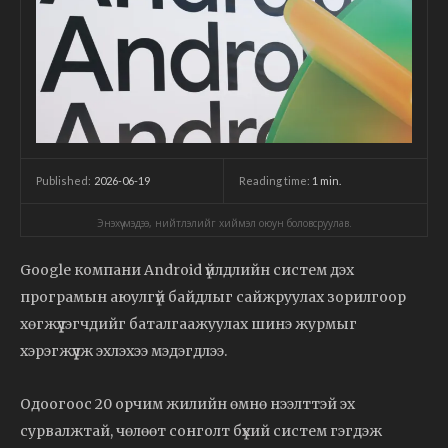
2026-06-19
Reading time:
1
min.
Published:
Энэхүү мэдээ, нийтлэлийг хиймэл оюун боловсруулав.
Google компани Android үйлдлийн систем дэх
програмын аюулгүй байдлыг сайжруулах зорилгоор
хөгжүүлэгчдийг баталгаажуулах шинэ журмыг
хэрэгжүүлж эхлэхээ мэдэгдлээ.
Одоогоос 20 орчим жилийн өмнө нээлттэй эх
сурвалжтай, чөлөөт сонголт бүхий систем гэгдэж