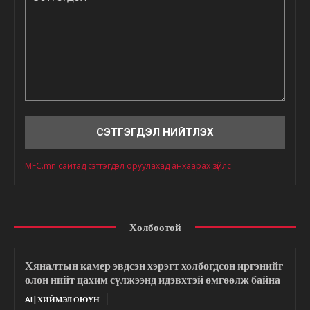
Сэтгэгдэл
MFC.mn сайтад сэтгэгдэл оруулахад анхаарах зүйлс
Холбоотой
Хяналтын камер эвдсэн хэрэгт холбогдсон иргэнийг
олон нийт цахим сүлжээнд идэвхтэй өмгөөлж байна
AI | ХИЙМЭЛ ОЮУН