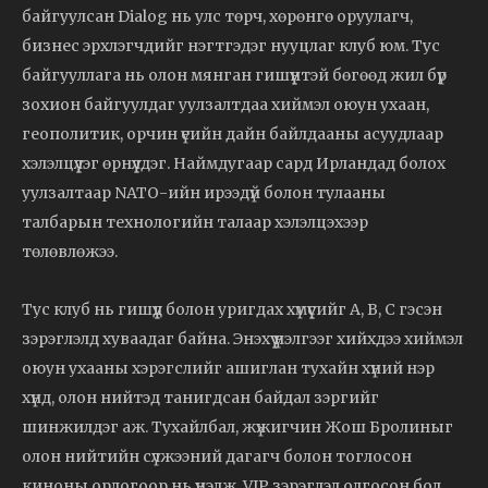
байгуулсан Dialog нь улс төрч, хөрөнгө оруулагч,
бизнес эрхлэгчдийг нэгтгэдэг нууцлаг клуб юм. Тус
байгууллага нь олон мянган гишүүнтэй бөгөөд жил бүр
зохион байгуулдаг уулзалтдаа хиймэл оюун ухаан,
геополитик, орчин үеийн дайн байлдааны асуудлаар
хэлэлцүүлэг өрнүүлдэг. Наймдугаар сард Ирландад болох
уулзалтаар NATO-ийн ирээдүй болон тулааны
талбарын технологийн талаар хэлэлцэхээр
төлөвлөжээ.
Тус клуб нь гишүүд болон уригдах хүмүүсийг A, B, C гэсэн
зэрэглэлд хуваадаг байна. Энэхүү үнэлгээг хийхдээ хиймэл
оюун ухааны хэрэгслийг ашиглан тухайн хүний нэр
хүнд, олон нийтэд танигдсан байдал зэргийг
шинжилдэг аж. Тухайлбал, жүжигчин Жош Бролиныг
олон нийтийн сүлжээний дагагч болон тоглосон
киноны орлогоор нь үнэлж, VIP зэрэглэл олгосон бол