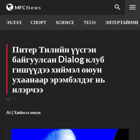
MFC
News
ЭХЛЭЛ
СПОРТ
SCIENCE
TECH
ЭНТЕРТАЙНМЕ
Питер Тилийн үүсгэн
байгуулсан Dialog клуб
гишүүдээ хиймэл оюун
ухаанаар эрэмбэлдэг нь
илэрчээ
37
Ai | Хиймэл оюун