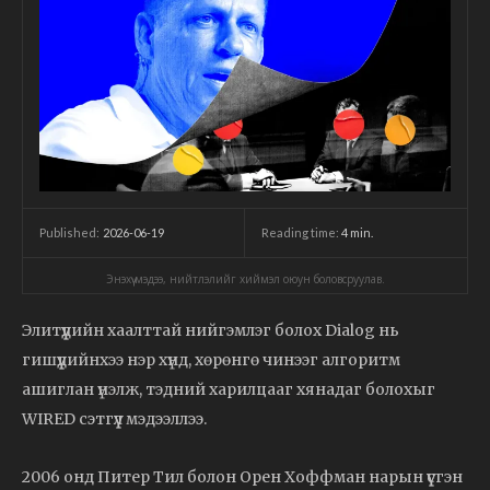
2026-06-19
Reading time:
4
min.
Published:
Энэхүү мэдээ, нийтлэлийг хиймэл оюун боловсруулав.
Элитүүдийн хаалттай нийгэмлэг болох Dialog нь
гишүүдийнхээ нэр хүнд, хөрөнгө чинээг алгоритм
ашиглан үнэлж, тэдний харилцааг хянадаг болохыг
WIRED сэтгүүл мэдээллээ.
2006 онд Питер Тил болон Орен Хоффман нарын үүсгэн