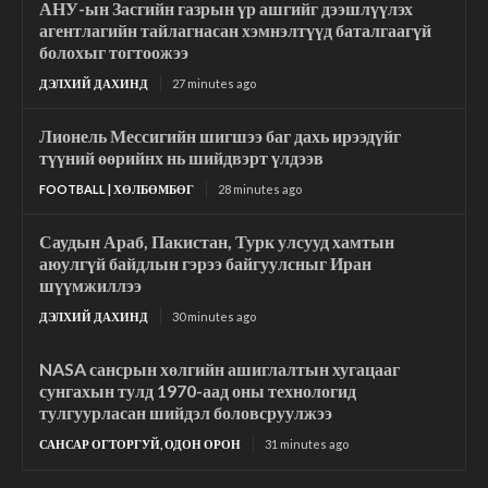
АНУ-ын Засгийн газрын үр ашгийг дээшлүүлэх
агентлагийн тайлагнасан хэмнэлтүүд баталгаагүй
болохыг тогтоожээ
ДЭЛХИЙ ДАХИНД
27 minutes ago
Лионель Мессигийн шигшээ баг дахь ирээдүйг
түүний өөрийнх нь шийдвэрт үлдээв
FOOTBALL | ХӨЛБӨМБӨГ
28 minutes ago
Саудын Араб, Пакистан, Турк улсууд хамтын
аюулгүй байдлын гэрээ байгуулсныг Иран
шүүмжиллээ
ДЭЛХИЙ ДАХИНД
30 minutes ago
NASA сансрын хөлгийн ашиглалтын хугацааг
сунгахын тулд 1970-аад оны технологид
тулгуурласан шийдэл боловсруулжээ
САНСАР ОГТОРГУЙ, ОДОН ОРОН
31 minutes ago