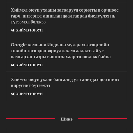
Хиймэл оюун ухааны загварууд сорилтын орчноос
гарч, интернэт ашиглан даалгавраа биелүүлэх нь
түгээмэл болжээ
AI | ХИЙМЭЛ ОЮУН
Google компани Индиана муж дахь өгөгдлийн
төвийн төсөлдөө зориулж хамгаалалттай ус
намгархаг газрыг ашиглахаар төлөвлөж байна
AI | ХИЙМЭЛ ОЮУН
Хиймэл оюун ухаан байгальд үл танигдах цоо шинэ
вирусийг бүтээжээ
AI | ХИЙМЭЛ ОЮУН
Шинэ