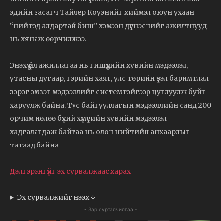
эдийн засагч Тайлер Коуэнийг хиймэл оюун ухаан
“нийтэд алдартай биш” хэмээн дүгнэснийг ажилтнууд
нь хянаж өөрчилжээ.
Энэхүү үйл ажиллагаа нь гишүүдийн хувийн мэдээлэл,
утасны дугаар, гэрийн хаяг, улс төрийн үзэл баримтлал
зэрэг эмзэг мэдээллийг системтэйгээр цуглуулж буйг
харуулж байна. Тус байгууллагын мэдээллийн санд 200
орчим нөлөө бүхий хүмүүсийн хувийн мэдээлэл
хадгалагдаж байгаа нь олон нийтийн анхаарлыг
татаад байна.
Дэлгэрэнгүйг эх сурвалжаас харах
Эх сурвалжийг нээх ↓
- Зар сурталчилгаа -