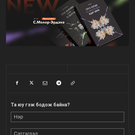
Та юу гэж бодож байна?
Нэр