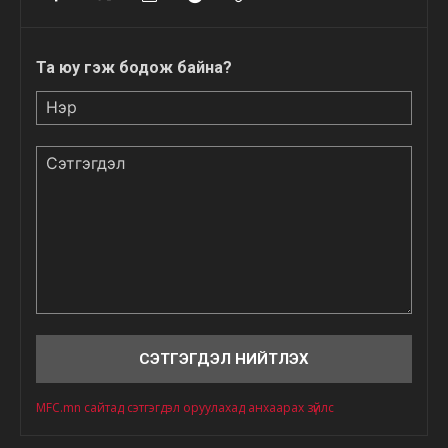
Та юу гэж бодож байна?
Нэр
Сэтгэгдэл
MFC.mn сайтад сэтгэгдэл оруулахад анхаарах зүйлс