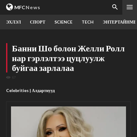
MFC
News
ЭХЛЭЛ
СПОРТ
SCIENCE
TECH
ЭНТЕРТАЙНМЕ
Банни Шо болон Желли Ролл
нар гэрлэлтээ цуцлуулж
буйгаа зарлалаа
67
Celebrities | Алдартнууд