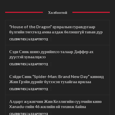
Холбоотой
“House of the Dragon” цувралын гуравдугаар
бүлгийн төгсгөлд амиа алдаж болзошгүй таван дүр
CELEBRITIES | АЛДАРТНУУД
Сэди Синк шинэ дүрийнхээ талаар Даффер ах
дүүстэй хуваалцжээ
CELEBRITIES | АЛДАРТНУУД
Сэйди Синк “Spider-Man: Brand New Day” кинонд
Жин Грэйн дүрийг бүтээсэн тухайгаа ярилаа
CELEBRITIES | АЛДАРТНУУД
Алдарт жүжигчин Жин Келлигийн сүүлчийн кино
Xanadu-гийн 46 жилийн ой тохиож байна
CELEBRITIES | АЛДАРТНУУД