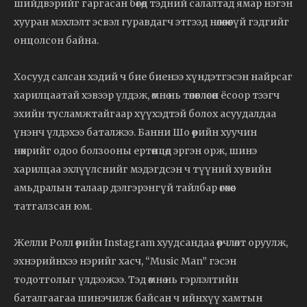
шийдвэрийг гаргасан бөгөөд тэдний салалтад ямар нэгэн
хууран мэхлэлт эсвэл гуравдагч этгээд нөлөөлөөгүй гэдгийг
онцолсон байна.
Хосууд салсан хэдий ч бие биенээ хүндэтгэсэн найрсаг
харилцаатай хэвээр үлдэж, өмнө нь төлөвлөсөн ёсоор тээгч
эхийн тусламжтайгаар хүүхэдтэй болох асуудалдаа
үнэнч үлдэхээ баталжээ. Банни Шо өөрийн хуучин
нөхрийг одоо болзооны ертөнцөд эргэн орж, шинэ
харилцаа эхлүүлснийг мэдэгдсэн ч түүний хувийн
амьдралын талаар дэлгэрэнгүй тайлбар өгөхөөс
татгалзсан юм.
Желли Ролл өөрийн Instagram хуудсандаа өөрчлөлт оруулж,
эхнэрийнхээ нэрийг хасч, “Music Man” гэсэн
тодотголыг үлдээжээ. Тэд өмнө нь гэрлэлтийн
баталгаагаа шинэчилж байсан ч ийнхүү хамтын