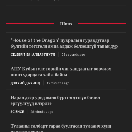
Шинэ
“House of the Dragon” цувралын гуравдугаар
бүлгийн төгсгөлд амиа алдаж болзошгүй таван дүр
CELEBRITIES | АЛДАРТНУУД
53 seconds ago
АНУ Кубын улс төрийн чиг хандлагыг өөрчлөх
шинэ удирдагч хайж байна
ДЭЛХИЙ ДАХИНД
19 minutes ago
Наран дээр урьд өмнө бүртгэгдээгүй бичил
эргүүлгүүд илэрлээ
SCIENCE
26 minutes ago
Тулааны талбарт гараа буулгасан тулаанч хүнд
нокаутад орлоо