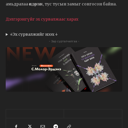
амьдралаа өндөрлөж, тус тусын замыг сонгосон байна.
Дэлгэрэнгүйг эх сурвалжаас харах
↓Эх сурвалжийг нээх ↓
- Зар сурталчилгаа -