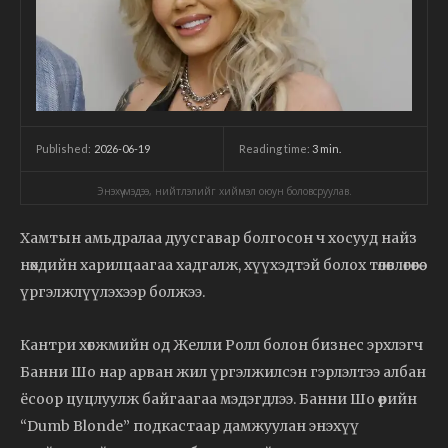
2026-06-19
Reading time:
3
min.
Published:
Энэхүү мэдээ, нийтлэлийг хиймэл оюун боловсруулав.
Хамтын амьдралаа дуусгавар болгосон ч хосууд найз
нөхдийн харилцаагаа хадгалж, хүүхэдтэй болох төлөвлөгөөгөө
үргэлжлүүлэхээр болжээ.
Кантри хөгжмийн од Желли Ролл болон бизнес эрхлэгч
Банни Шо нар арван жил үргэлжилсэн гэрлэлтээ албан
ёсоор цуцлуулж байгаагаа мэдэгдлээ. Банни Шо өөрийн
“Dumb Blonde” подкастаар дамжуулан энэхүү