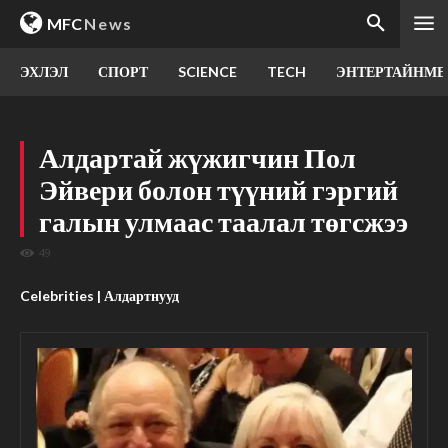
MFC
News
ЭХЛЭЛ
СПОРТ
SCIENCE
TECH
ЭНТЕРТАЙНМЕ
Алдартай жүжигчин Пол
Эйвери болон түүний гэргий
галын улмаас таалал төгсжээ
49
Celebrities | Алдартнууд