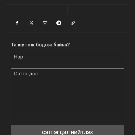
Та юу гэж бодож байна?
Нэр
Сэтгэгдэл