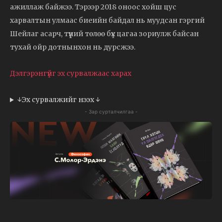
ажиллаж байжээ. Тэрээр 2018 оноос хойш цус
харвалтын улмаас биеийн байдал нь муудсан гэргий
Шейлаг асарч, түүний төлөө бүх цагаа зориулж байсан
тухай ойр дотнынхон нь дурсжээ.
Дэлгэрэнгүйг эх сурвалжаас харах
↓Эх сурвалжийг нээх ↓
- Зар сурталчилгаа -