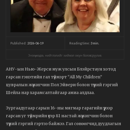
2026-06-19
Reading time:
3
min.
Published:
Энэхүү мэдээ, нийтлэлийг хиймэл оюун боловсруулав.
АНУ-ын Нью-Жерси муж улсын Блэйрстаун хотод
гарсан гэнэтийн гал түймэрт “All My Children”
цувралын жүжигчин Пол Эйвери болон түүний гэргий
Шейла нар харамсалтайгаар амиа алдлаа.
Зургаадугаар сарын 16-ны мягмар гарагийн үүрээр
гарсан уг түймрийн үеэр 81 настай жүжигчин болон
түүний гэргий гэртээ байжээ. Гал сөнөөгчид дуудлагын