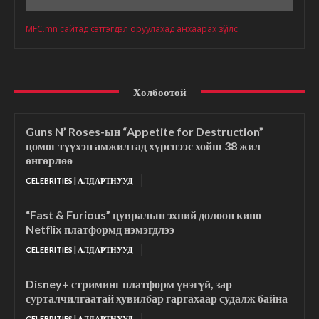
MFC.mn сайтад сэтгэгдэл оруулахад анхаарах зүйлс
Холбоотой
Guns N’ Roses-ын “Appetite for Destruction”
цомог түүхэн амжилтад хүрснээс хойш 38 жил
өнгөрлөө
CELEBRITIES | АЛДАРТНУУД
“Fast & Furious” цувралын эхний долоон кино
Netflix платформд нэмэгдлээ
CELEBRITIES | АЛДАРТНУУД
Disney+ стриминг платформ үнэгүй, зар
сурталчилгаатай хувилбар гаргахаар судалж байна
CELEBRITIES | АЛДАРТНУУД