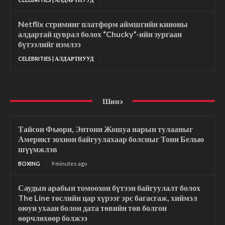
Netflix стриминг платформ аймшгийн киноны
алдартай цуврал болох “Chucky”-ийн зургаан
бүтээлийг нэмлээ
CELEBRITIES | АЛДАРТНУУД
Шинэ
Тайсон Фьюри, Энтони Жошуа нарын тулааныг
Америкт зохион байгуулахаар болсныг Тони Белью
шүүмжлэв
BOXING
9 minutes ago
Саудын арабын томоохон бүтээн байгуулалт болох
The Line төслийн цар хүрээг эрс багасгаж, хиймэл
оюун ухаан болон дата төвийн төв болгон
өөрчлөхөөр болжээ