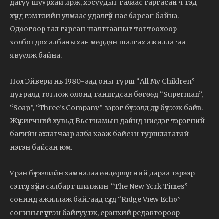
дагуу шуурхай ирж, хосуудыг галаас гаргасан ч тэд
хүнд гэмтлийн улмаас удалгүй нас барсан байна.
Одоогоор гал гарсан шалтгааныг тогтоохоор
холбогдох албаныхан мөрдөн шалгах ажиллагаа
явуулж байна.
Пол Эйвери нь 1980-аад оны турш “All My Children”
цувралд тоглож олонд танигдсан бөгөөд “Superman”,
“Soap”, “Three’s Company” зэрэг бүтээлд дүр бүтээж байв.
Жүжигчний хувьд Вьетнамын дайнд нисдэг тэрэгний
багийн ахлагчаар алба хааж байсан туршлагатай
нэгэн байсан юм.
Уран бүтээлийн замналаа өндөрлүүлсний дараа тэрээр
сэтгүүл зүйн салбарт шилжин, “The New York Times”
сонинд ажиллаж байгаад сүүлд “Ridge View Echo”
сониныг үүсгэн байгуулж, ерөнхий редактороор