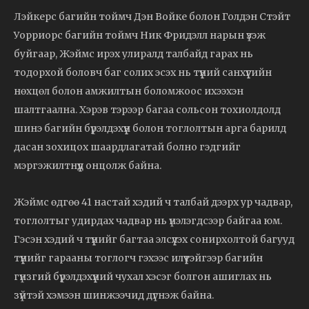
Лэйкерс багийн тоймч Дэн Войке болон Голдэн Стэйт
Уорриорс багийн тоймч Ник Фридэлл нарын үзэж
буйгаар, Жэймс ирэх улиралд талбайд гарах нь
тодорхой боловч баг солих эсэх нь түүний санхүүгийн
нөхцөл болон амжилтын боломжоос ихээхэн
шалтгаална. Хэрэв тэрээр багаа сольсон тохиолдолд
шинэ багийн бүрэлдэхүүн болон тоглолтын арга барилд
дасан зохицох шаардлагатай болно гэдгийг
мэргэжилтнүүд онцолж байна.
Жэймс өдгөө 41 настай хэдий ч талбай дээрх ур чадвар,
тоглолтыг удирдах чадвар нь үнэлэгдсээр байгаа юм.
Гэсэн хэдий ч түүнийг багтаа элсүүлэх сонирхолтой багууд
түүнийг гарааны тоглогч гэхээс илүүтэйгээр багийн
гүнзгий бүрэлдэхүүний чухал хэсэг болгон ашиглах нь
зүйтэй хэмээн шинжээчид дүгнэж байна.