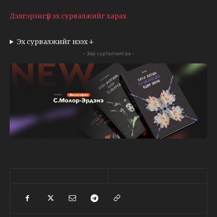
Дэлгэрэнгүй эх сурвалжийг харах
Эх сурвалжийг нээх ↓
- Зар сурталчилгаа -