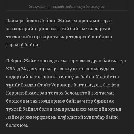
Энэхүү мэдээ, нийтлэлийг хиймэл оюун боловсруулав.
Лэйкерс болон Леброн Жэймс хоорондын гэрээ
хэлэлцээрийн цонх нээлттэй байгаа ч алдартай
тоглогчийн ирээдүйн талаар тодорхой шийдвэр
гараагүй байна.
Леброн Жэймс өрсөлдөх хүсэл эрмэлзэл дүүрэн байгаа тул
NBA-д 24 дэх улирлаа үргэлжлүүлэн тоглох магадлал
өндөр байна гэж шинжээчид үзэж байна. Хэдийгээр
түүнийг Голдэн Стэйт Уорриорс багт нэгдэж, Стэфэн
Көрритэй хамтран тоглох боломжтой гэх таамаг
бооцооны зах зээлд өрнөж байгаа ч гэр бүлийн ая
тухтай байдал болон амьдралын хэв маягийн хувьд
Лэйкерс хэвээр үлдэх нь илүү бодитой хувилбар байж
болох юм.