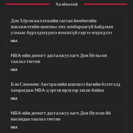
Холбоотой
Дэн Хёрли коллежийн сагсан бөмбөгийн
шилжилтийн цонхны эмх замбараагүй байдлын
улмаас бүрэлдэхүүнээ нэмэхгүй гэдгээ мэдэгдлээ
NBA
NBA-ийн домогт дасгалжуулагч Дон Нельсон
таалал төгсөв
NBA
Бэн Симмонс Австралийн шигшээ багийн бэлтгэлд
хамрагдаж NBA-д эргэн ирэхээр зэхэж байна
NBA
NBA-ийн домогт дасгалжуулагч Дон Нелсон 86
насандаа таалал төгсөв
NBA