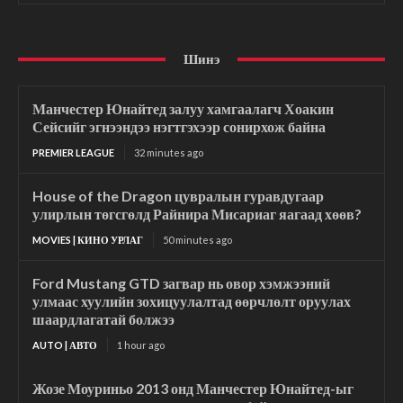
Шинэ
Манчестер Юнайтед залуу хамгаалагч Хоакин
Сейсийг эгнээндээ нэгтгэхээр сонирхож байна
PREMIER LEAGUE
32 minutes ago
House of the Dragon цувралын гуравдугаар
улирлын төгсгөлд Райнира Мисариаг яагаад хөөв?
MOVIES | КИНО УРЛАГ
50 minutes ago
Ford Mustang GTD загвар нь овор хэмжээний
улмаас хуулийн зохицуулалтад өөрчлөлт оруулах
шаардлагатай болжээ
AUTO | АВТО
1 hour ago
Жозе Моуриньо 2013 онд Манчестер Юнайтед-ыг