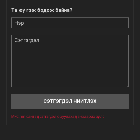
Та юу гэж бодож байна?
Нэр
Сэтгэгдэл
MFC.mn сайтад сэтгэгдэл оруулахад анхаарах зүйлс