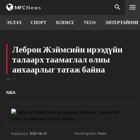
MFC
News
ЭХЛЭЛ
СПОРТ
SCIENCE
TECH
ЭНТЕРТАЙНМЕ
Леброн Жэймсийн ирээдүйн
талаарх таамаглал олны
анхаарлыг татаж байна
41
NBA
2026-06-19
Reading time:
9
min.
Published: