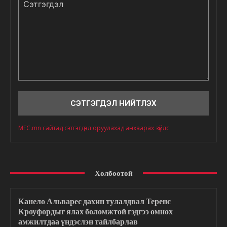
Сэтгэгдэл
MFC.mn сайтад сэтгэгдэл оруулахад анхаарах зүйлс
Холбоотой
Канело Альварес дахин тулалдвал Теренс
Кроуфордыг ялах боломжтой гэдгээ өмнөх
амжилтдаа үндэслэн тайлбарлав