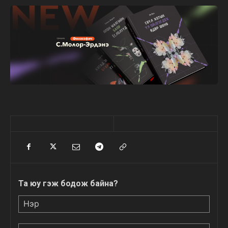
Та юу гэж бодож байна?
Нэр