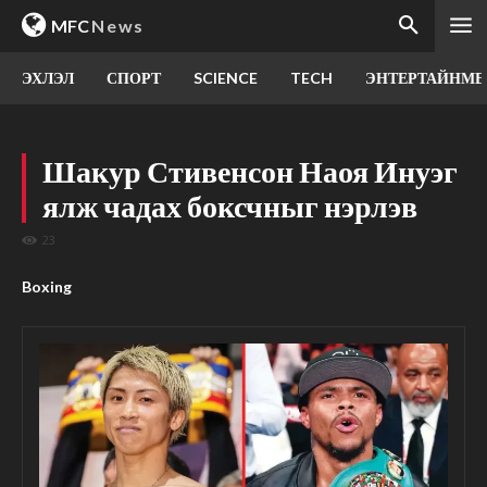
MFC
News
ЭХЛЭЛ
СПОРТ
SCIENCE
TECH
ЭНТЕРТАЙНМЕ
Шакур Стивенсон Наоя Инуэг
ялж чадах боксчныг нэрлэв
23
Boxing