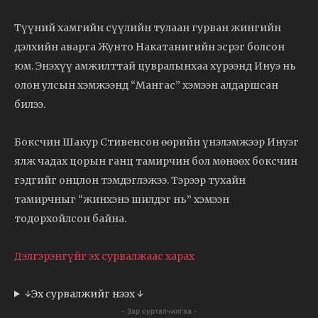
Түүний хамгийн сүүлийн тулаан гурван жингийн
дэлхийн аварга Жунто Накатанигийн эсрэг болсон
юм. Энэхүү амжилттай цувралынхаа хүрээнд Инуэ нь
олон улсын хэмжээнд “Мангас” хэмээн алдаршсан
билээ.
Боксчин Шакур Стивенсон өөрийн үнэлэмжээр Инуэг
ялж чадах цорын ганц тамирчин бол мөнөөх боксчин
гэдгийг онцлон тэмдэглэжээ. Тэрээр тухайн
тамирчныг “жинхэнэ шилдэг нь” хэмээн
тодорхойлсон байна.
Дэлгэрэнгүйг эх сурвалжаас харах
↓Эх сурвалжийг нээх ↓
- Зар сурталчилгаа -