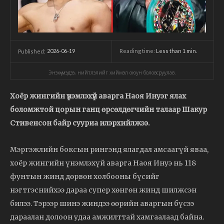
2026-06-19
Reading time:
Less than 1
min.
Published:
Энэхүү мэдээ, нийтлэлийг хиймэл оюун боловсруулав.
Хоёр жингийн үнэмлэхүй аварга Наоя Инуэг ялах
боломжтой цорын ганц өрсөлдөгчийн талаар Шакур
Стивенсон байр сууриа илэрхийлжээ.
Мэргэжлийн боксын рингэнд ялагдал амсаагүй яваа,
хоёр жингийн үнэмлэхүй аварга Наоя Инуэ нь 118
фунтын жинд дөрвөн холбооны бүсийг
нэгтгэснийхээ дараа супер хөнгөн жинд шилжсэн
билээ. Тэрээр шинэ жиндээ өөрийн аваргын бүсээ
дараалан долоон удаа амжилттай хамгаалаад байна.