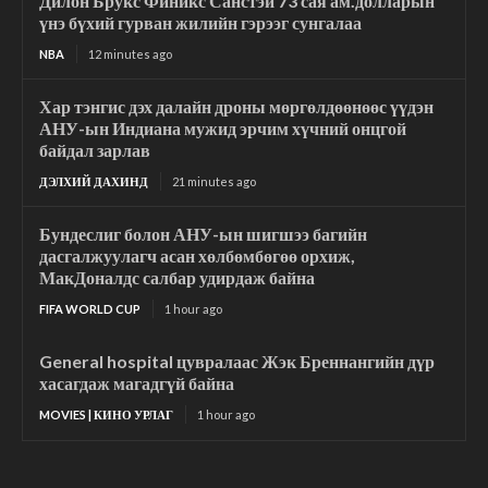
Дилон Брукс Финикс Санстэй 73 сая ам.долларын
үнэ бүхий гурван жилийн гэрээг сунгалаа
NBA
12 minutes ago
Хар тэнгис дэх далайн дроны мөргөлдөөнөөс үүдэн
АНУ-ын Индиана мужид эрчим хүчний онцгой
байдал зарлав
ДЭЛХИЙ ДАХИНД
21 minutes ago
Бундеслиг болон АНУ-ын шигшээ багийн
дасгалжуулагч асан хөлбөмбөгөө орхиж,
МакДоналдс салбар удирдаж байна
FIFA WORLD CUP
1 hour ago
General hospital цувралаас Жэк Бреннангийн дүр
хасагдаж магадгүй байна
MOVIES | КИНО УРЛАГ
1 hour ago