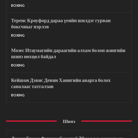
BOXING
Теренс Кроуфорд дараа үеийн шилдэг гурван
боксчныг нэрлэв
BOXING
Мозес Итаумагийн дараагийн алхам болон жингийн
шинэ нөхцөл байдал
BOXING
Кейшон Дэвис Девин Ханигийн аварга болох
саналаас татгалзав
BOXING
Шинэ