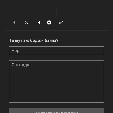
Та юу гэж бодож байна?
Нэр
Сэтгэгдэл