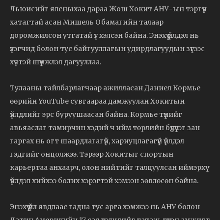
Льюисийг ялсныхаа дараа Жош Хокит АНУ-ын тэргүүн
хатагтай асан Мишель Обамагийн талаар
доромжилсон утгатай үг хэлсэн байна. Энэхүү үйлдэл нь
үзэгчид болон тус байгууллагын удирдлагуудын зүгээс
хүчтэй шүүмжлэл дагууллаа.
Тулааны тайлбарлагчаар ажилласан Даниел Кормье
өөрийн YouTube сувгаараа дамжуулан Хокитын
үйлдлийг эрс буруушаасан байна. Кормье түүнийг
авьяаслаг тамирчин хэдий ч ийм төрлийн бүдүүлэг зан
гаргах нь огт шаардлагагүй, хариуцлагагүй үйлдэл
гэдгийг онцолжээ. Тэрээр Хокитыг спортын
карьертаа анхаарч, олон нийтийг талцуулсан иймэрхүү
үйлдэл хийхээ болих хэрэгтэй хэмээн зөвлөсөн байна.
Энэхүү үйл явдлаас гадна тус арга хэмжээ нь АНУ болон
Латин Америкийн 17 сая үзэгчдийг татаж, түүхэн амжилт