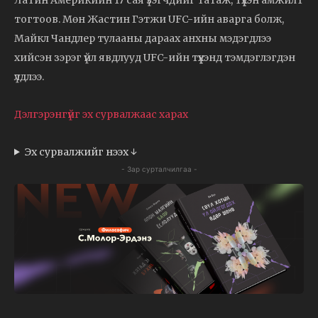
тогтоов. Мөн Жастин Гэтжи UFC-ийн аварга болж,
Майкл Чандлер тулааны дараах анхны мэдэгдлээ
хийсэн зэрэг үйл явдлууд UFC-ийн түүхэнд тэмдэглэгдэн
үлдлээ.
Дэлгэрэнгүйг эх сурвалжаас харах
Эх сурвалжийг нээх ↓
- Зар сурталчилгаа -