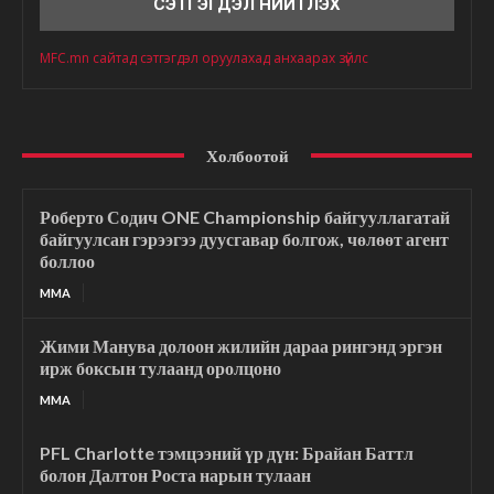
MFC.mn сайтад сэтгэгдэл оруулахад анхаарах зүйлс
Холбоотой
Роберто Содич ONE Championship байгууллагатай
байгуулсан гэрээгээ дуусгавар болгож, чөлөөт агент
боллоо
MMA
Жими Манува долоон жилийн дараа рингэнд эргэн
ирж боксын тулаанд оролцоно
MMA
PFL Charlotte тэмцээний үр дүн: Брайан Баттл
болон Далтон Роста нарын тулаан