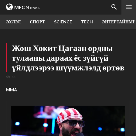
MFC
News
ЭХЛЭЛ
СПОРТ
SCIENCE
TECH
ЭНТЕРТАЙНМЕ
Жош Хокит Цагаан ордны
тулааны дараах ёс зүйгүй
үйлдлээрээ шүүмжлэлд өртөв
44
MMA