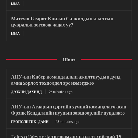
MMA
Матеуш Гамрот Квилан Салкилдын ялалтын
цувралыг зогсоож чадах уу?
MMA
Шинэ
АНУ-ын Кибер командлалын ажилтнуудын дунд
амиа хорлох тохиолдол эрс нэмэгджээ
ДЭЛХИЙ ДАХИНД
26 minutes ago
АНУ-ын Агаарын цэргийн хүчний командлагч асан
Фрэнк Кендаллийн нууцын зөвшөөрлийг цуцалжээ
ГЕОПОЛИТИК | ДАЙН
43 minutes ago
Tales of Vesperia тоглоом анх нээлтээ хийсний 19