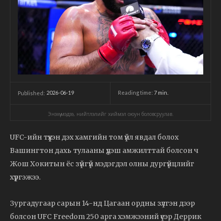
2026-06-19
Reading time:
7
min.
Published:
Энэхүү мэдээ, нийтлэлийг хиймэл оюун боловсруулав.
UFC-ийн түүхэн дэх хамгийн том үйл явдал болох
Вашингтон дахь тулааны үдэш амжилттай болсон ч
Жош Хокитын ёс зүйгүй мэдэгдэл олны дургүйцлийг
хүргэжээ.
Зургадугаар сарын 14-нд Цагаан ордны зүлгэн дээр
болсон UFC Freedom 250 арга хэмжээний үеэр Деррик