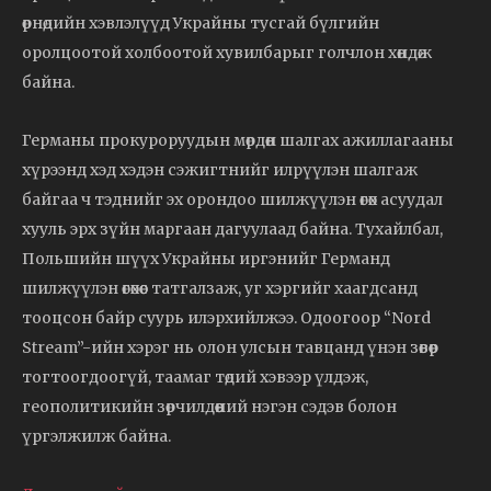
өрнөдийн хэвлэлүүд Украйны тусгай бүлгийн
оролцоотой холбоотой хувилбарыг голчлон хөндөж
байна.
Германы прокуроруудын мөрдөн шалгах ажиллагааны
хүрээнд хэд хэдэн сэжигтнийг илрүүлэн шалгаж
байгаа ч тэднийг эх орондоо шилжүүлэн өгөх асуудал
хууль эрх зүйн маргаан дагуулаад байна. Тухайлбал,
Польшийн шүүх Украйны иргэнийг Германд
шилжүүлэн өгөхөөс татгалзаж, уг хэргийг хаагдсанд
тооцсон байр суурь илэрхийлжээ. Одоогоор “Nord
Stream”-ийн хэрэг нь олон улсын тавцанд үнэн зөвөөр
тогтоогдоогүй, таамаг төдий хэвээр үлдэж,
геополитикийн зөрчилдөөний нэгэн сэдэв болон
үргэлжилж байна.