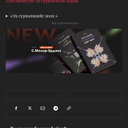
Дэлгэрэнгүйг эх сурвалжаас харах
↓Эх сурвалжийг нээх ↓
- Зар сурталчилгаа -