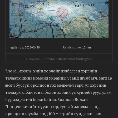
2026-06-20
Reading time:
12
min.
Published:
Энэхүү мэдээ, нийтлэлийг хиймэл оюун боловсруулав.
“Nord Stream” хийн хоолойг дэлбэлсэн хэргийн
талаарх шинэ номонд Украйны усанд шумбагч, загвар
өмсөгч бүсгүй оролцсон гэх мэдээлэл гарч, уг хэргийн
талаарх албан ёсны болон албан бус хувилбарууд улам
бүр ээдрээтэй болж байна. Зохиолч Божан
Панцевскигийн өгүүлснээр, тусгай ажиллагаанд
оролцсон шумбагчид 100 метрийн гүнд ажиллах