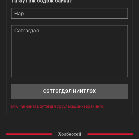
Та юу гэж бодож байна?
Нэр
Сэтгэгдэл
MFC.mn сайтад сэтгэгдэл оруулахад анхаарах зүйлс
Холбоотой