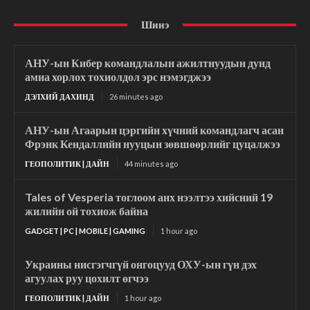
Шинэ
АНУ-ын Кибер командлалын ажилтнуудын дунд
амиа хорлох тохиолдол эрс нэмэгджээ
ДЭЛХИЙ ДАХИНД
26 minutes ago
АНУ-ын Агаарын цэргийн хүчний командлагч асан
Фрэнк Кендаллийн нууцын зөвшөөрлийг цуцалжээ
ГЕОПОЛИТИК | ДАЙН
44 minutes ago
Tales of Vesperia тоглоом анх нээлтээ хийсний 19
жилийн ой тохиож байна
GADGET | PC | MOBILE | GAMING
1 hour ago
Украины нисгэгчгүй онгоцууд ОХУ-ын гүн дэх
агуулах руу цохилт өгчээ
ГЕОПОЛИТИК | ДАЙН
1 hour ago