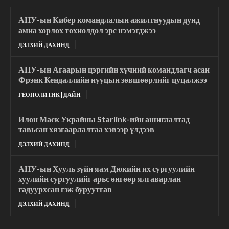
АНУ-ын Кибер командлалын ажилтнуудын дунд
амиа хорлох тохиолдол эрс нэмэгджээ
ДЭЛХИЙ ДАХИНД
АНУ-ын Агаарын цэргийн хүчний командлагч асан
Фрэнк Кендаллийн нууцын зөвшөөрлийг цуцалжээ
ГЕОПОЛИТИК | ДАЙН
Илон Маск Украйны Starlink-ийн ашиглалтад
тавьсан хязгаарлалтаа хэвээр үлдээв
ДЭЛХИЙ ДАХИНД
АНУ-ын Хууль зүйн яам Дюкийн их сургуулийн
хуулийн сургуулийг арьс өнгөөр ялгаварлан
гадуурхсан гэж буруутгав
ДЭЛХИЙ ДАХИНД