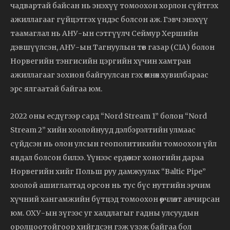
чадвартай байсан нь энэхүү томоохон хорлон сүйтгэх
ажиллагааг гүйцэтгэх үндэс болсон аж. Гэвч энэхүү
таамаглал нь АНУ-ын сэтгүүлч Сеймур Хершийн
дэвшүүлсэн, АНУ-ын Тагнуулын төв газар (CIA) болон
Норвегийн тэнгисийн цэргийн хүчин хамтран
ажиллагааг зохион байгуулсан гэх өмнөх хувилбараас
эрс ялгаатай байгаа юм.
2022 оны есдүгээр сард “Nord Stream 1” болон “Nord
Stream 2” хийн хоолойнууд дэлбэрэлтийн улмаас
сүйдсэн нь олон улсын геополитикийн томоохон үйл
явдал болсон билээ. Үүнээс ердөө нэг хоногийн дараа
Норвегийн хийг Польш руу дамжуулах “Baltic Pipe”
хоолой ашиглалтад орсон нь тус бүс нутгийн эрчим
хүчний хангамжийн бүтцэд томоохон өөрчлөлт авчирсан
юм. ОХУ-ын зүгээс уг халдлагыг гадны улсуудын
оролцоотойгоор хийгдсэн гэж үзэж байгаа бол