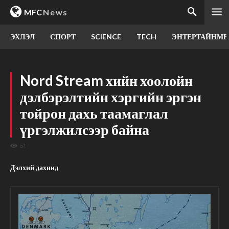
MFC
News
ЭХЛЭЛ
СПОРТ
SCIENCE
TECH
ЭНТЕРТАЙНМЕ
Nord Stream хийн хоолойн
дэлбэрэлтийн хэргийн эргэн
тойрон дахь таамаглал
үргэлжилсээр байна
51
Дэлхий дахинд