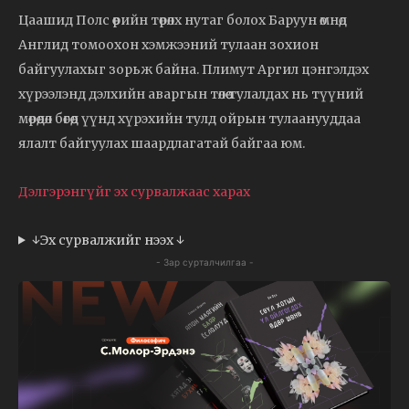
Цаашид Полс өөрийн төрөлх нутаг болох Баруун өмнөд
Англид томоохон хэмжээний тулаан зохион
байгуулахыг зорьж байна. Плимут Аргил цэнгэлдэх
хүрээлэнд дэлхийн аваргын төлөө тулалдах нь түүний
мөрөөдөл бөгөөд үүнд хүрэхийн тулд ойрын тулаанууддаа
ялалт байгуулах шаардлагатай байгаа юм.
Дэлгэрэнгүйг эх сурвалжаас харах
↓Эх сурвалжийг нээх ↓
- Зар сурталчилгаа -