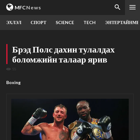
MFC
News
ЭХЛЭЛ
СПОРТ
SCIENCE
TECH
ЭНТЕРТАЙНМЕ
Брэд Полс дахин тулалдах
боломжийн талаар ярив
55
Boxing