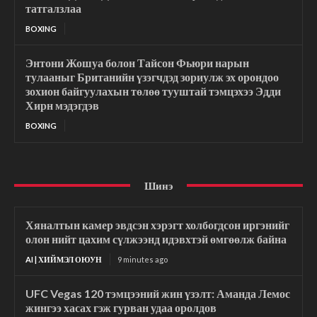
татгалзлаа
BOXING
Энтони Жошуа болон Тайсон Фьюри нарын
тулааныг Британийн үзэгчдэд зориулж эх орондоо
зохион байгуулахын төлөө тууштай тэмцэхээ Эдди
Хирн мэдэгдэв
BOXING
Шинэ
Хяналтын камер эвдсэн хэрэгт холбогдсон иргэнийг
олон нийт цахим сүлжээнд идэвхтэй өмгөөлж байна
AI | ХИЙМЭЛ ОЮУН
9 minutes ago
UFC Vegas 120 тэмцээний жин үзэлт: Аманда Лемос
жингээ хасах гэж гурван удаа оролдов