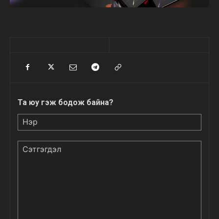
Та юу гэж бодож байна?
Нэр