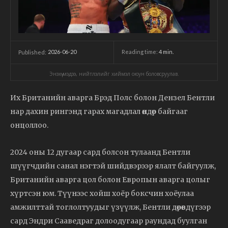
2026-06-20
Reading time:
4
min.
Published:
Энэхүү мэдээ, нийтлэлийг хиймэл оюун боловсруулав.
Их Британийн аварга Брэд Полс болон Дензел Бентли
нар дахин рингэнд гарах магадлал өндөр байгааг
онцоллоо.
2024 оны 12 дугаар сард болсон тулаанд Бентли
шүүгчдийн санал нэгтэй шийдвэрээр ялалт байгуулж,
Британийн аварга цол болон Европын аварга цолыг
хүртсэн юм. Түүнээс хойш хоёр боксчин хоёулаа
амжилттай тоглолтуудыг үзүүлж, Бентли дөрөвдүгээр
сард Эндри Сааведраг долоодугаар раундад буулган