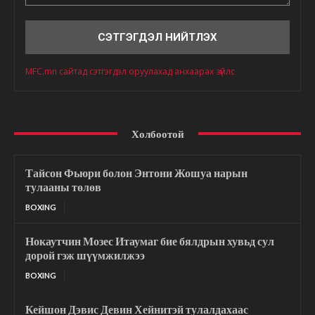
Сэтгэгдэл
MFC.mn сайтад сэтгэгдэл оруулахад анхаарах зүйлс
Холбоотой
Тайсон Фьюри болон Энтони Жошуа нарын
тулааны төлөв
BOXING
Нокаутчин Мозес Итаумаг бие бялдрын хувьд сул
дорой гэж шүүмжилжээ
BOXING
Кейшон Дэвис Девин Хейнитэй тулалдахаас