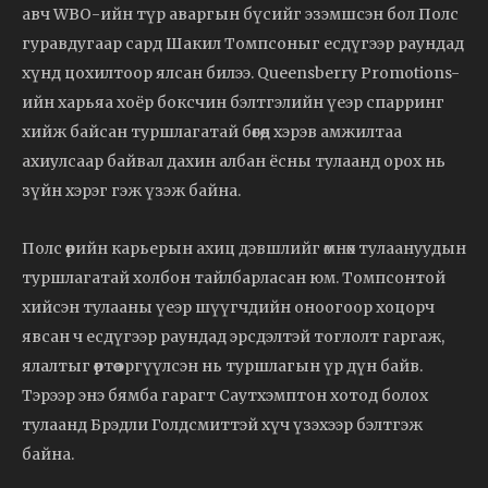
авч WBO-ийн түр аваргын бүсийг эзэмшсэн бол Полс
гуравдугаар сард Шакил Томпсоныг есдүгээр раундад
хүнд цохилтоор ялсан билээ. Queensberry Promotions-
ийн харьяа хоёр боксчин бэлтгэлийн үеэр спарринг
хийж байсан туршлагатай бөгөөд хэрэв амжилтаа
ахиулсаар байвал дахин албан ёсны тулаанд орох нь
зүйн хэрэг гэж үзэж байна.
Полс өөрийн карьерын ахиц дэвшлийг өмнөх тулаануудын
туршлагатай холбон тайлбарласан юм. Томпсонтой
хийсэн тулааны үеэр шүүгчдийн оноогоор хоцорч
явсан ч есдүгээр раундад эрсдэлтэй тоглолт гаргаж,
ялалтыг өөртөө эргүүлсэн нь туршлагын үр дүн байв.
Тэрээр энэ бямба гарагт Саутхэмптон хотод болох
тулаанд Брэдли Голдсмиттэй хүч үзэхээр бэлтгэж
байна.