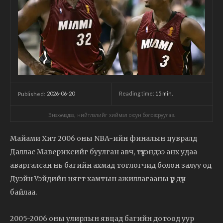
2026-06-20
Reading time:
15
min.
Published:
Энэхүү мэдээ, нийтлэлийг хиймэл оюун боловсруулав.
Майами Хит 2006 оны NBA-ийн финалын цувралд
Даллас Мавериксийг буулган авч, түүхэндээ анх удаа
аваргалсан нь багийн ахмад тоглогчид болон залуу од
Дуэйн Уэйдийн нягт хамтын ажиллагааны үр дүн
байлаа.
2005-2006 оны улирлын явцад багийн дотоод уур