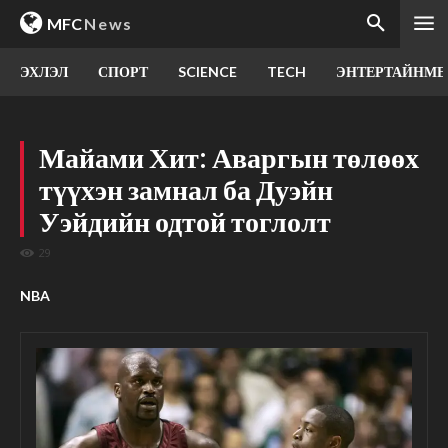
MFC
News
ЭХЛЭЛ
СПОРТ
SCIENCE
TECH
ЭНТЕРТАЙНМЕ
Майами Хит: Аваргын төлөөх
түүхэн замнал ба Дуэйн
Уэйдийн одтой тоглолт
29
NBA