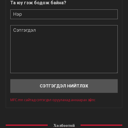
Та юу гэж бодож байна?
Нэр
Сэтгэгдэл
MFC.mn сайтад сэтгэгдэл оруулахад анхаарах зүйлс
Холбоотой