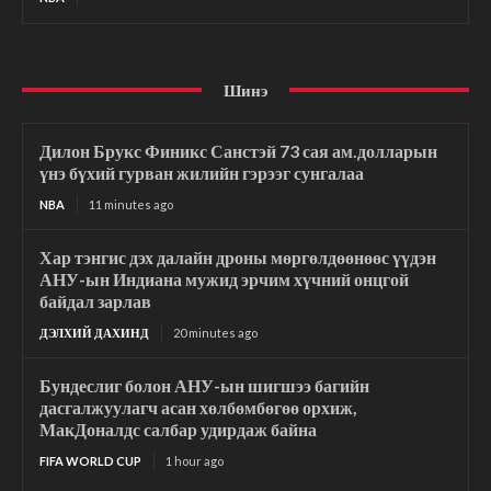
Шинэ
Дилон Брукс Финикс Санстэй 73 сая ам.долларын
үнэ бүхий гурван жилийн гэрээг сунгалаа
NBA
11 minutes ago
Хар тэнгис дэх далайн дроны мөргөлдөөнөөс үүдэн
АНУ-ын Индиана мужид эрчим хүчний онцгой
байдал зарлав
ДЭЛХИЙ ДАХИНД
20 minutes ago
Бундеслиг болон АНУ-ын шигшээ багийн
дасгалжуулагч асан хөлбөмбөгөө орхиж,
МакДоналдс салбар удирдаж байна
FIFA WORLD CUP
1 hour ago