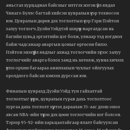
амьсгал хурцадмал байсныг илтгэх нэгэн үйл явдал
Чикаго Буллс багтай хийсэн цувралын үеэр тохиосон
юм. Цувралын дөрөв дэх тоглолтын үеэр Гэри Пэйтон
залуу тоглогч Дуэйн Уэйдтэй ширүүн маргалдсан нь
багийн хувьд эргэлтийн цэг болж, улмаар тэд нэгдмэл
байж чадсанаар аваргын цомыг өргөсөн билээ.
Пэйтон энэхүү үйл явдлыг ахмад тоглогчийн зүгээс залуу
тоглогчийг аварга болох замд нь хөтөлж, хувиа хичээх
үзлээ орхин багаараа ажиллахын чухлыг ойлгуулах
оролдлого байсан хэмээн дурссан юм.
Финалын цувралд Дуэйн Уэйд тун гайхалтай
тоглолтыг үзүүлж, цувралын гурав дахь тоглолтоос
зургаа дахь тоглолт хүртэл дараалан 35-аас дээш оноо
авсан NBA-ийн түүхэн дэх цөөн тоглогчийн нэг болсон.
Тэрээр 95-92-ийн харьцаатайгаар ялалт байгуулсан