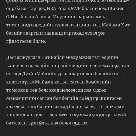
финалын шийдвэрлэх тоглолтод 36 оноо, 10 rebounds-
оор багаа тэргүүлж, NBA Finals MVP болсон юм. Шакил
О’Нил болон Алонзо Моурнинг нарын ахмад
тоглогчид өөрсдийн туршлагаа шингээж, Майами Хит
багийг аваргын тавцанд гаргахад чухал үүрэг
гүйцэтгэсэн билээ.
Дасгалжуулагч Пэт Райли энэхүү амжилтыг өөрийн
карьерын хамгийн онцгой мөчүүдийн нэг хэмээн үнэлсэн
бөгөөд Дуэйн Уэйдийн ур чадвар болон багийнхны
хичээл зүтгэл Майами хотыг сагсан бөмбөгийн
томоохон төв болгоход нөлөөлсөн юм. Өдгөө
Майамигийн сагсан бөмбөгийн соёлд гүн шингэсэн
энэхүү ялалт нь багийн ахмад болон залуу тоглогчдын
хоорондын хүндэтгэл, хамтын хүч ямар үр дүнд хүргэдгийг
баталсан түүхэн үйл явдал болон үлджээ.