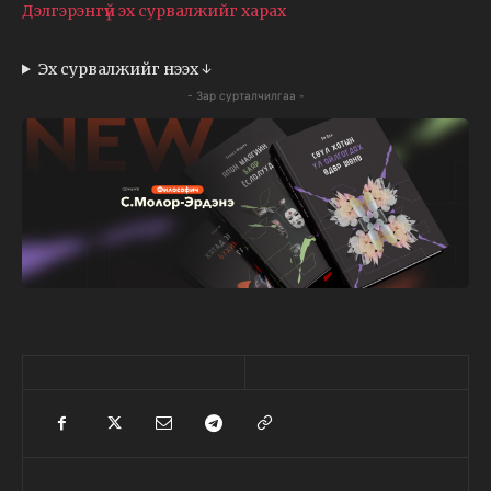
Дэлгэрэнгүй эх сурвалжийг харах
Эх сурвалжийг нээх ↓
- Зар сурталчилгаа -