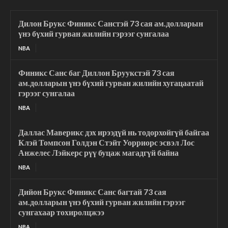
Дилон Брукс Финикс Санстэй 73 сая ам.долларын
үнэ бүхий гурван жилийн гэрээг сунгалаа
NBA
Финикс Санс баг Диллон Бруукстэй 73 сая
ам.долларын үнэ бүхий гурван жилийн хугацаатай
гэрээг сунгалаа
NBA
Даллас Маверикс дэх ирээдүй нь тодорхойгүй байгаа
Клэй Томпсон Голдэн Стэйт Уорриорс эсвэл Лос
Анжелес Лэйкерс рүү буцаж магадгүй байна
NBA
Дийон Брукс Финикс Санс багтай 73 сая
ам.долларын үнэ бүхий гурван жилийн гэрээг
сунгахаар тохиролцжээ
NBA