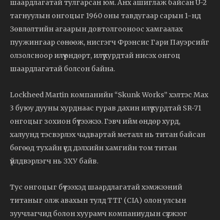
шаардлагатай тулгарсан юм. Анх ашиглаж байсан U-2
тагнуулын онгоцыг 1960 оны тавдугаар сарын 1-нд
Зөвлөлтийн агаарын довтолгооноос хамгаалах
пуужингаар сөнөөж, нисгэгч Фрэнсис Гари Пауэрсийг
олзолсноор илүү өндөрт, илүү хурдтай нисэх онгоц
шаардлагатай болсон байна.
Lockheed Martin компанийн “Skunk Works” хэлтэс Мax
3 буюу дууны хурднаас гурав дахин илүү хурдтай SR-71
онгоцыг зохион бүтээжээ. Гэвч ийм өндөр хурд,
халуунд тэсвэрлэх чадвартай металл нь титан байсан
бөгөөд тухайн үед дэлхийн хамгийн том титан
үйлдвэрлэгч нь ЗХУ байв.
Тус онгоцыг бүтээхэд шаардлагатай хэмжээний
титаныг олж авахын тулд ТТГ (CIA) олон улсын
зуучлагчид болон хуурамч компаниудын сүлжээг