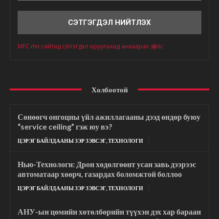
Сэтгэгдэл
MFC.mn сайтад сэтгэгдэл оруулахад анхаарах зүйлс
Холбоотой
Сөнөөгч онгоцны үйл ажиллагааны дээд өндөр буюу
“service ceiling” гэж юу вэ?
ЦЭРЭГ БАЙЛДААНЫ ЗЭР ЗЭВСЭГ, ТЕХНОЛОГИ
Нью-Технологи: Дрон хөдөлгөөнт усан завь дээрээс
автоматаар хөөрч, газардах боломжтой боллоо
ЦЭРЭГ БАЙЛДААНЫ ЗЭР ЗЭВСЭГ, ТЕХНОЛОГИ
АНУ-ын цөмийн хөтөлбөрийн түүхэн дэх хар бараан