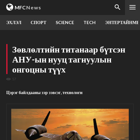
MFC
News
ЭХЛЭЛ
СПОРТ
SCIENCE
TECH
ЭНТЕРТАЙНМЕ
Зөвлөлтийн титанаар бүтсэн
АНУ-ын нууц тагнуулын
онгоцны түүх
57
Цэрэг байлдааны зэр зэвсэг, технологи