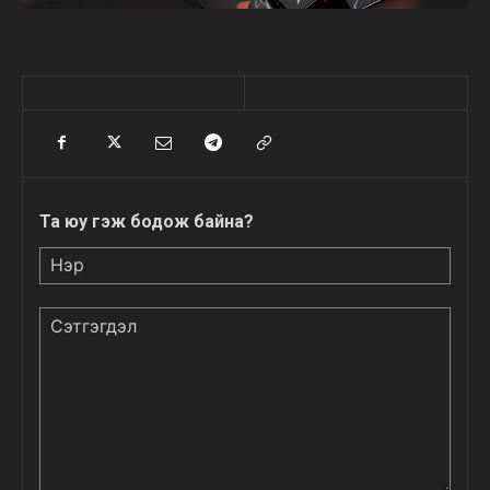
Та юу гэж бодож байна?
Нэр