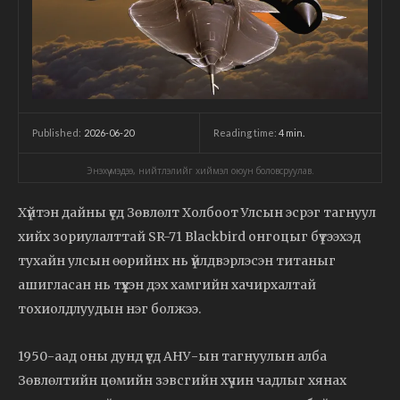
2026-06-20
Reading time:
4
min.
Published:
Энэхүү мэдээ, нийтлэлийг хиймэл оюун боловсруулав.
Хүйтэн дайны үед Зөвлөлт Холбоот Улсын эсрэг тагнуул
хийх зориулалттай SR-71 Blackbird онгоцыг бүтээхэд
тухайн улсын өөрийнх нь үйлдвэрлэсэн титаныг
ашигласан нь түүхэн дэх хамгийн хачирхалтай
тохиолдлуудын нэг болжээ.
1950-аад оны дунд үед АНУ-ын тагнуулын алба
Зөвлөлтийн цөмийн зэвсгийн хүчин чадлыг хянах