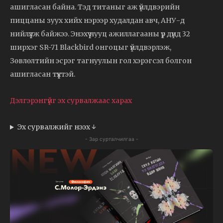
ашигласан байна. Тэд титаныг аж үйлдвэрийн
пиццаны зуух хийх нэрээр худалдан авч, АНУ-д
нийлүүлж байжээ. Энэхүү нууц ажиллагааны үр дүнд 32
ширхэг SR-71 Blackbird онгоцыг үйлдвэрлэж,
Зөвлөлтийн эсрэг тагнуулын гол хэрэгсэл болгон
ашигласан түүхтэй.
Дэлгэрэнгүйг эх сурвалжаас харах
Эх сурвалжийг нээх ↓
- Зар сурталчилгаа -