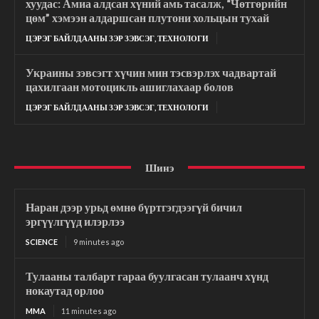
хуудас: Амиа алдсан хүний ​​амь тасалж, “Чөтгөрийн
цөм” хэмээн алдаршсан плутони хольцын тухай
ЦЭРЭГ БАЙЛДААНЫ ЗЭР ЗЭВСЭГ, ТЕХНОЛОГИ
Украины зэвсэгт хүчин мин тэсвэрлэх чадвартай
цахилгаан мотоцикль ашиглахаар болов
ЦЭРЭГ БАЙЛДААНЫ ЗЭР ЗЭВСЭГ, ТЕХНОЛОГИ
Шинэ
Наран дээр урьд өмнө бүртгэгдээгүй бичил
эргүүлгүүд илэрлээ
SCIENCE
9 minutes ago
Тулааны талбарт гараа буулгасан тулаанч хүнд
нокаутад орлоо
MMA
11 minutes ago