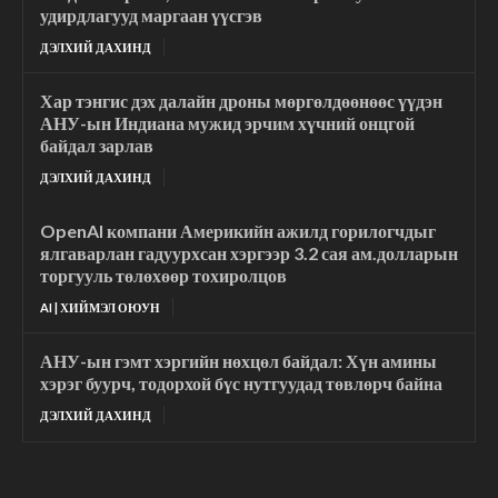
удирдлагууд маргаан үүсгэв
ДЭЛХИЙ ДАХИНД
Хар тэнгис дэх далайн дроны мөргөлдөөнөөс үүдэн
АНУ-ын Индиана мужид эрчим хүчний онцгой
байдал зарлав
ДЭЛХИЙ ДАХИНД
OpenAI компани Америкийн ажилд горилогчдыг
ялгаварлан гадуурхсан хэргээр 3.2 сая ам.долларын
торгууль төлөхөөр тохиролцов
AI | ХИЙМЭЛ ОЮУН
АНУ-ын гэмт хэргийн нөхцөл байдал: Хүн амины
хэрэг буурч, тодорхой бүс нутгуудад төвлөрч байна
ДЭЛХИЙ ДАХИНД