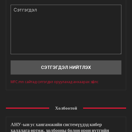
Сэтгэгдэл
MFC.mn сайтад сэтгэгдэл оруулахад анхаарах зүйлс
Холбоотой
АНУ-ын ус хангамжийн системүүдэд кибер
халдлага өртөж, холбооны болон орон нутгийн