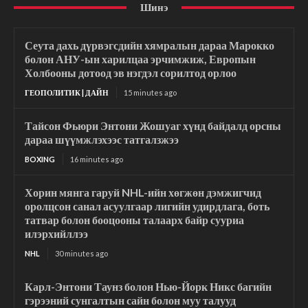
Шинэ
Сеута дахь дүрвэгсдийн хямралын дараа Марокко
болон АНУ-ын харилцаа эрчимжиж, Европын
Холбооны дотоод эв нэгдэл сорилтод орлоо
ГЕОПОЛИТИК | ДАЙН
15 minutes ago
Тайсон Фьюри Энтони Жошуаг хүнд байдалд орсны
дараа шүүмжлэхээс татгалзжээ
BOXING
16 minutes ago
Хорин мянга гаруй NHL-ийн хөгжөн дэмжигчид
оролцсон санал асуулгаар лигийн удирдлага, боть
татвар болон бооцооны талаарх байр сууриа
илэрхийллээ
NHL
30 minutes ago
Карл-Энтони Таунз болон Нью-Йорк Никс багийн
гэрээний сунгалтын сайн болон муу талууд