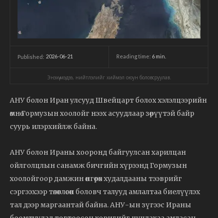
2026-06-21
Reading time:
6
min.
Published:
Энэхүү мэдээ, нийтлэлийг хиймэл оюун боловсруулав.
АНУ болон Иран улсууд Швейцарт болох хэлэлцээрийн
өмнө Гормузын хоолойг нээх асуудлаар зөрүүтэй байр
суурь илэрхийлж байна.
АНУ болон Ираны хооронд байгуулсан харилцан
ойлголцлын санамж бичгийн хүрээнд Гормузын
хоолойгоор дамжин өнгөрөх худалдааны тээврийг
сэргээхээр төлөвлөсөн боловч талууд амлалтаа биелүүлэх
тал дээр маргаантай байна. АНУ-ын зүгээс Ираны
боомтуудад тогтоосон хоригийг цуцлахаа амласан