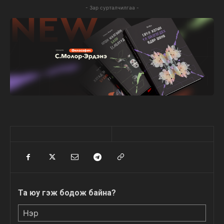
- Зар сурталчилгаа -
Та юу гэж бодож байна?
Нэр