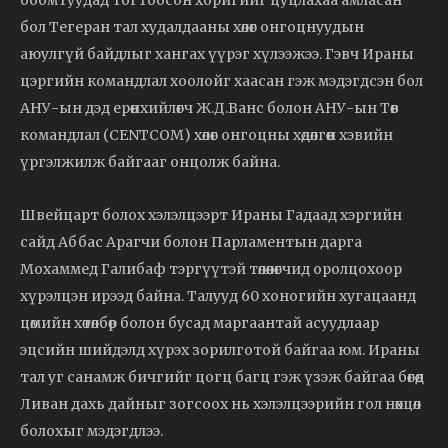
бол Тегеран тал худалдааны хөлөг онгоцнуудын
аюулгүй байдлыг хангах үүрэг хүлээжээ. Гэвч Ираны
цэргийн командлал хоолойг хаасан гэж мэдэгдсэн бол
АНУ-ын дэд ерөнхийлөгч Ж.Д.Ванс болон АНУ-ын Төв
командлал (CENTCOM) хөлөг онгоцны хөдөлгөөн хэвийн
үргэлжилж байгааг онцолж байна.
Швейцарт болох хэлэлцээрт Ираны Гадаад хэргийн
сайд Аббас Арагчи болон Парламентын дарга
Мохаммед Галибаф тэргүүтэй төлөөлөгчид оролцохоор
хүрэлцэн ирээд байна. Талууд 60 хоногийн хугацаанд
цөмийн хөтөлбөр болон бусад маргаантай асуудлаар
эцсийн шийдэлд хүрэх зорилготой байгаа юм. Ираны
тал уг санамж бичгийг цогц багц гэж үзэж байгаа бөгөөд
Ливан дахь дайныг зогсоох нь хэлэлцээрийн гол нөхцөл
болохыг мэдэгдлээ.