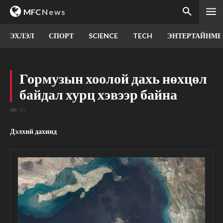
MFC
News
ЭХЛЭЛ
СПОРТ
SCIENCE
TECH
ЭНТЕРТАЙНМЕ
Гормузын хоолой дахь нөхцөл
байдал хурц хэвээр байна
29
Дэлхий дахинд