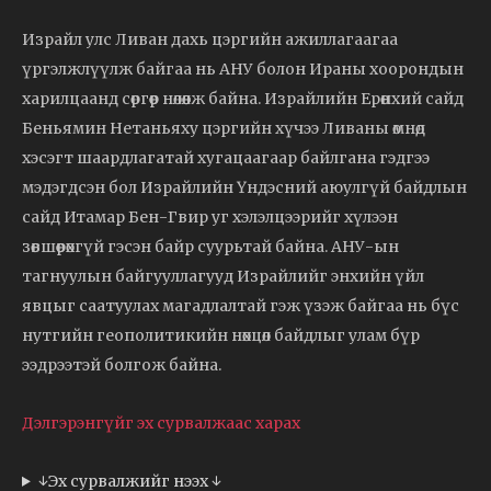
Израйл улс Ливан дахь цэргийн ажиллагаагаа
үргэлжлүүлж байгаа нь АНУ болон Ираны хоорондын
харилцаанд сөргөөр нөлөөлж байна. Израйлийн Ерөнхий сайд
Беньямин Нетаньяху цэргийн хүчээ Ливаны өмнөд
хэсэгт шаардлагатай хугацаагаар байлгана гэдгээ
мэдэгдсэн бол Израйлийн Үндэсний аюулгүй байдлын
сайд Итамар Бен-Гвир уг хэлэлцээрийг хүлээн
зөвшөөрөхгүй гэсэн байр суурьтай байна. АНУ-ын
тагнуулын байгууллагууд Израйлийг энхийн үйл
явцыг саатуулах магадлалтай гэж үзэж байгаа нь бүс
нутгийн геополитикийн нөхцөл байдлыг улам бүр
ээдрээтэй болгож байна.
Дэлгэрэнгүйг эх сурвалжаас харах
↓Эх сурвалжийг нээх ↓