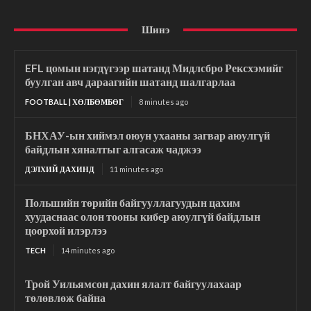
Шинэ
EFL цомын нэгдүгээр шатанд Мидлсбро Рексхэмийг
буулган авч дараагийн шатанд шалгарлаа
FOOTBALL | ХӨЛБӨМБӨГ
8 minutes ago
БНХАУ-ын хиймэл оюун ухааны загвар аюулгүй
байдлын хяналтыг алгасаж чаджээ
ДЭЛХИЙ ДАХИНД
11 minutes ago
Польшийн төрийн байгууллагуудын цахим
хуудаснаас олон тооны кибер аюулгүй байдлын
цоорхой илэрлээ
TECH
14 minutes ago
Трой Уильямсон дахин ялалт байгуулахаар
төлөвлөж байна