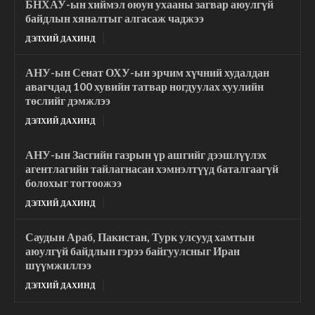
БНХАУ-ын хиймэл оюун ухааны загвар аюулгүй
байдлын хяналтыг алгасаж чаджээ
ДЭЛХИЙ ДАХИНД
АНУ-ын Сенат ОХУ-ын эрчим хүчний худалдан
авагчдад 100 хувийн татвар ногдуулах хуулийн
төслийг дэмжлээ
ДЭЛХИЙ ДАХИНД
АНУ-ын Засгийн газрын үр ашгийг дээшлүүлэх
агентлагийн тайлагнасан хэмнэлтүүд баталгаагүй
болохыг тогтоожээ
ДЭЛХИЙ ДАХИНД
Саудын Араб, Пакистан, Турк улсууд хамтын
аюулгүй байдлын гэрээ байгуулсныг Иран
шүүмжиллээ
ДЭЛХИЙ ДАХИНД