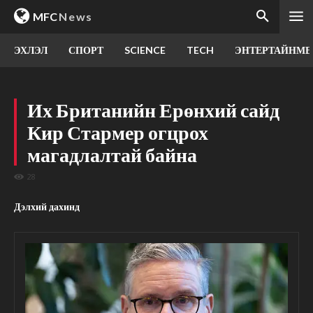
MFC
News
ЭХЛЭЛ
СПОРТ
SCIENCE
TECH
ЭНТЕРТАЙНМЕ
Их Британийн Ерөнхий сайд
Кир Стармер огцрох
магадлалтай байна
28
Дэлхий дахинд