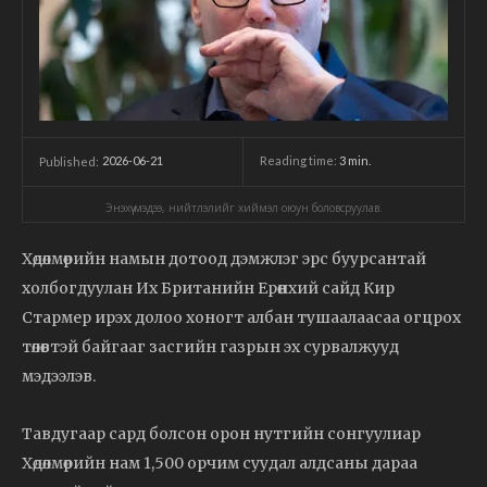
2026-06-21
Reading time:
3
min.
Published:
Энэхүү мэдээ, нийтлэлийг хиймэл оюун боловсруулав.
Хөдөлмөрийн намын дотоод дэмжлэг эрс буурсантай
холбогдуулан Их Британийн Ерөнхий сайд Кир
Стармер ирэх долоо хоногт албан тушаалаасаа огцрох
төлөвтэй байгааг засгийн газрын эх сурвалжууд
мэдээлэв.
Тавдугаар сард болсон орон нутгийн сонгуулиар
Хөдөлмөрийн нам 1,500 орчим суудал алдсаны дараа