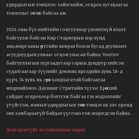
удирдлагын тэмцлээс зайлсхийж, огцрох хугацаагаа
товлохыг зөвлөж байгаа аж.
2024 оны бүх нийтийн сонгуулиар үнэмлэхүй ялалт
байгуулж байсан Кир Стармерын нэр хүнд
амьжиргааны өртгийн хямрал болон бусад дуулиант
асуудлуудын улмаас огцом унасан байна. YouGov
байгууллагын зургаадугаар сарын дундуур хийсэн
судалгаагаар түүнийг дэмжих иргэдийн хувь 18-д
хүрч, 74 хувь нь сөрөг хандлагатай байгаагаа
илэрхийлжээ. Даунинг Стритийн зүгээс Ерөнхий
сайдыг огцрохоор бэлтгэж байгаа гэх мэдээллийг
үгүйсгэж, намын удирдлагын төлөөх тэмцэл нь улс оронд
эмх замбараагүй байдал үүсгэнэ гэж мэдэгдсэн байна.
Дэлгэрэнгүйг эх сурвалжаас харах