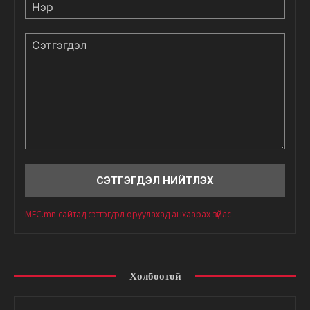
Нэр
Сэтгэгдэл
MFC.mn сайтад сэтгэгдэл оруулахад анхаарах зүйлс
Холбоотой