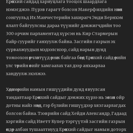
Ерөнхий сайдад хариуцлага тооцох шаардлага
нэмэгджээ. Пүрэв гарагт болсон Макерфилдийн нөхөн
сонгуульд Их Манчестерийн захирагч Энди Бернхэм
ялалт байгуулсны дараа түүнийг дэмжигчдийн тоо
300 орчим парламентад хүрсэн нь Кир Стармерын
байр суурийг ганхуулж байна. Засгийн газрын эх
сурвалжуудын мэдээлснээр, сайд нарын дунд
томоохон өөрчлөлтүүд өрнөж байгаа бөгөөд Ерөнхий сайд өөрийн
улс төрийн өвийг хамгаалах тал дээр анхаарлаа
хандуулж эхэлжээ.
Хөдөлмөрийн намын гишүүдийн дунд явуулсан
тандалтаар Ерөнхий сайдыг дэмжих хүрээ нь зөвхөн ойр
дотны найз нөхөд, гэр бүлийн гишүүдээр хязгаарлагдах
болсон байна. Тээврийн сайд Хейди Александр, Гадаад
хэргийн сайд Иветт Купер тэргүүтэй засгийн газрын
өндөр албан тушаалтнууд Ерөнхий сайдыг намын доторх