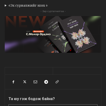
↓Эх сурвалжийг нээх ↓
- Зар сурталчилгаа -
Та юу гэж бодож байна?