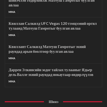
шинэчлэн тодорхойлж Матеуш Гамротыг буулган
авлаа
MMA
Квиллан Салкилд UFC Vegas 120 тэмцээний оргил
тулаанд Матеуш Гамротыг буулган авлаа
MMA
Квиллант Салкилд Матеуш Гамротыг эхний
раундад арын боолтоор буулган авлаа
MMA
Даррен Элкинсийн зодог тайлах тулааныг Ядьер
дель Валле эхний раундад нокаутаар өндөрлүүлэв
MMA
Шинэ