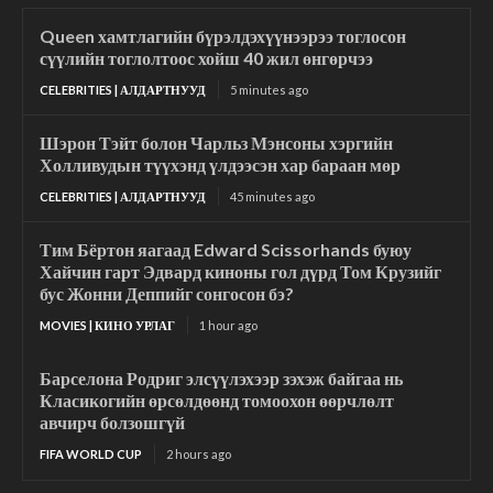
Queen хамтлагийн бүрэлдэхүүнээрээ тоглосон
сүүлийн тоглолтоос хойш 40 жил өнгөрчээ
CELEBRITIES | АЛДАРТНУУД
5 minutes ago
Шэрон Тэйт болон Чарльз Мэнсоны хэргийн
Холливудын түүхэнд үлдээсэн хар бараан мөр
CELEBRITIES | АЛДАРТНУУД
45 minutes ago
Тим Бёртон яагаад Edward Scissorhands буюу
Хайчин гарт Эдвард киноны гол дүрд Том Крузийг
бус Жонни Деппийг сонгосон бэ?
MOVIES | КИНО УРЛАГ
1 hour ago
Барселона Родриг элсүүлэхээр зэхэж байгаа нь
Класикогийн өрсөлдөөнд томоохон өөрчлөлт
авчирч болзошгүй
FIFA WORLD CUP
2 hours ago