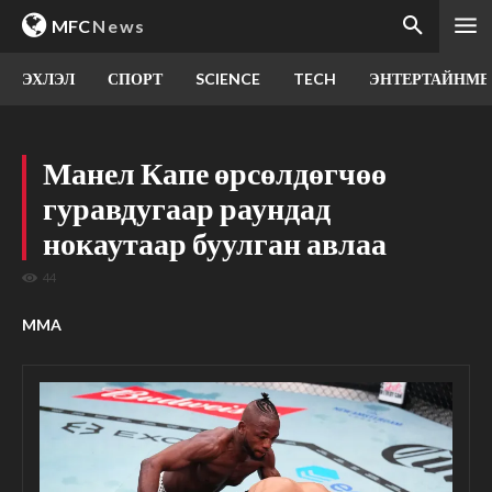
MFC
News
ЭХЛЭЛ
СПОРТ
SCIENCE
TECH
ЭНТЕРТАЙНМЕ
Манел Капе өрсөлдөгчөө
гуравдугаар раундад
нокаутаар буулган авлаа
44
MMA