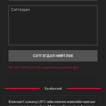
Сэтгэгдэл
MFC.mn сайтад сэтгэгдэл оруулахад анхаарах зүйлс
Холбоотой
Квилан Салкилд UFC-ийн хөнгөн жингийн чансааг