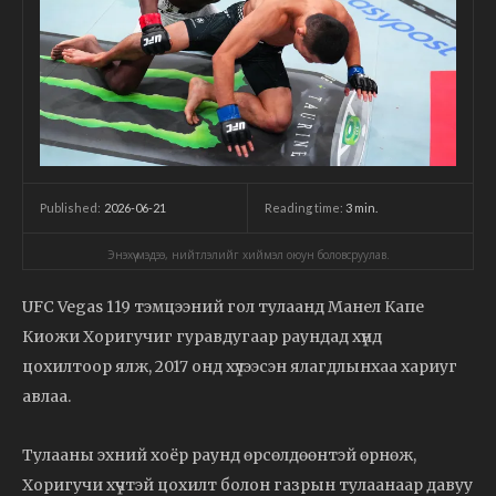
2026-06-21
Reading time:
3
min.
Published:
Энэхүү мэдээ, нийтлэлийг хиймэл оюун боловсруулав.
UFC Vegas 119 тэмцээний гол тулаанд Манел Капе
Киожи Хоригучиг гуравдугаар раундад хүнд
цохилтоор ялж, 2017 онд хүлээсэн ялагдлынхаа хариуг
авлаа.
Тулааны эхний хоёр раунд өрсөлдөөнтэй өрнөж,
Хоригучи хүчтэй цохилт болон газрын тулаанаар давуу