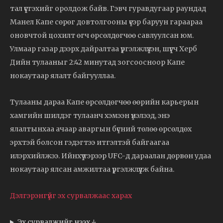
тал үүсгэхийг оролдож байв. Гэвч гуравдугаар раундад
Манел Капе сөрөг довтолгооны үеэр баруун гараараа
оновчтой цохилт өгч өрсөлдөгчөө савлуулсан юм.
Улмаар газар дээрх дайралтаа үргэлжлүүлэн, шүүгч Херб
Дийн тулааныг 2:42 минутад зогсоосноор Капе
нокаутаар ялалт байгууллаа.
Тулааны дараа Капе өрсөлдөгчөө өөрийн карьерын
хамгийн шилдэг тулаанч хэмээн үнэлээд, энэ
ялалтынхаа ачаар аваргын бүсний төлөө өрсөлдөх
эрхтэй болсон гэдэгтээ итгэлтэй байгаагаа
илэрхийлжээ. Ийнхүү тэрээр UFC-д дараалан дөрвөн удаа
нокаутаар ялсан амжилтаа үргэлжлүүлж байна.
Дэлгэрэнгүйг эх сурвалжаас харах
Эх сурвалжийг нээх ↓