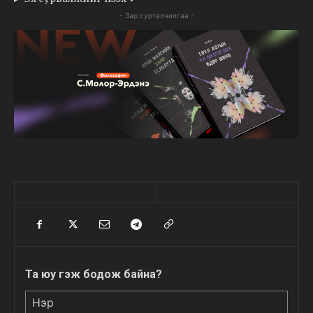
- Зар сурталчилгаа -
Та юу гэж бодож байна?
Нэр