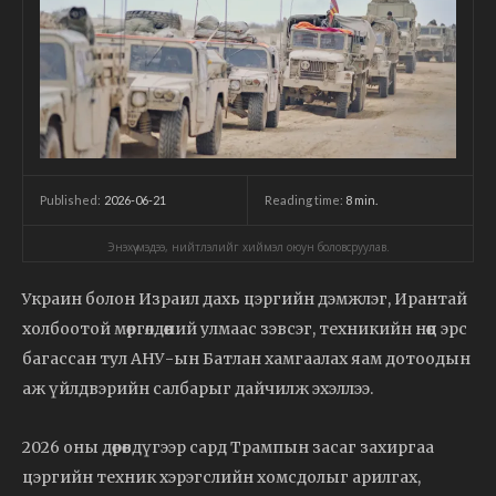
2026-06-21
Reading time:
8
min.
Published:
Энэхүү мэдээ, нийтлэлийг хиймэл оюун боловсруулав.
Украин болон Израил дахь цэргийн дэмжлэг, Ирантай
холбоотой мөргөлдөөний улмаас зэвсэг, техникийн нөөц эрс
багассан тул АНУ-ын Батлан хамгаалах яам дотоодын
аж үйлдвэрийн салбарыг дайчилж эхэллээ.
2026 оны дөрөвдүгээр сард Трампын засаг захиргаа
цэргийн техник хэрэгслийн хомсдолыг арилгах,