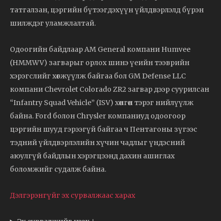
татгалзан, цэргийн бүтээгдэхүүн үйлдвэрлэлд бүрэн
шилждэг уламжлалтай.
Одоогийн байдлаар AM General компани Humvee
(HMMWV) загварыг орлох шинэ үеийн тээврийн
хэрэгслийг хөгжүүлж байгаа бол GM Defense LLC
компани Chevrolet Colorado ZR2 загвар дээр суурилсан
“Infantry Squad Vehicle” (ISV) хөнгөн тэрэг нийлүүлж
байна. Ford болон Chrysler компаниуд одоогоор
цэргийн шууд гэрээгүй байгаа ч Пентагоны зүгээс
тэдний үйлдвэрлэлийн хүчин чадлыг үндэсний
аюулгүй байдлын хэрэгцээнд дахин ашиглах
боломжийг судалж байна.
Дэлгэрэнгүйг эх сурвалжаас харах