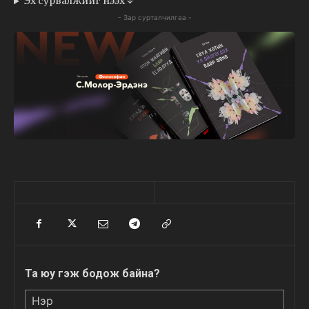
Эх сурвалжийг нээх ↓
- Зар сурталчилгаа -
Та юу гэж бодож байна?
Нэр