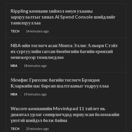
Rippling компани хиймэл оюун ухааны
зарцуулалтыг хянах AI Spend Console шийдлийг
танилцууллаа
TECH
14 minutes ago
NBA-ийн тоглогч асан Монта Эллис Алкорн Стэйт
их сургуулийн сагсан бөмбөгийн багийн ерөнхий
менежерээр томилогдлоо
NBA
18 minutes ago
Мемфис Гриззлис багийн тоглогч Брэндон
Кларкийн нас барсан шалтгааныг тодрууллаа
NBA
19 minutes ago
Wacom компанийн Movinkpad 11 таблет нь
дижитал урлаг сонирхогчдод зориулсан боломжийн
үнэтэй шийдэл болж байна
TECH
25 minutes ago