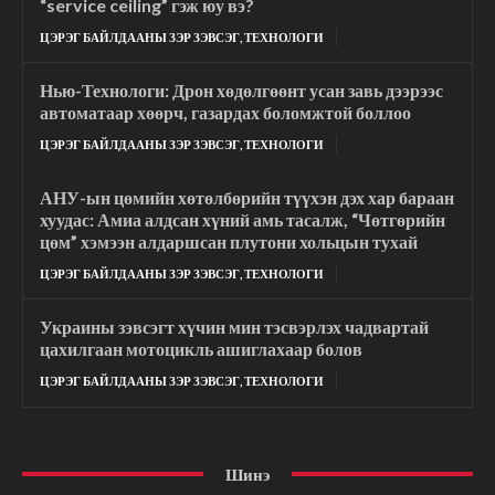
“service ceiling” гэж юу вэ?
ЦЭРЭГ БАЙЛДААНЫ ЗЭР ЗЭВСЭГ, ТЕХНОЛОГИ
Нью-Технологи: Дрон хөдөлгөөнт усан завь дээрээс
автоматаар хөөрч, газардах боломжтой боллоо
ЦЭРЭГ БАЙЛДААНЫ ЗЭР ЗЭВСЭГ, ТЕХНОЛОГИ
АНУ-ын цөмийн хөтөлбөрийн түүхэн дэх хар бараан
хуудас: Амиа алдсан хүний ​​амь тасалж, “Чөтгөрийн
цөм” хэмээн алдаршсан плутони хольцын тухай
ЦЭРЭГ БАЙЛДААНЫ ЗЭР ЗЭВСЭГ, ТЕХНОЛОГИ
Украины зэвсэгт хүчин мин тэсвэрлэх чадвартай
цахилгаан мотоцикль ашиглахаар болов
ЦЭРЭГ БАЙЛДААНЫ ЗЭР ЗЭВСЭГ, ТЕХНОЛОГИ
Шинэ