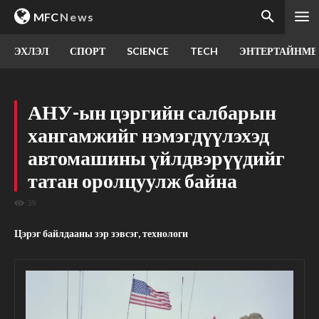
MFC
News
ЭХЛЭЛ
СПОРТ
SCIENCE
TECH
ЭНТЕРТАЙНМЕ
АНУ-ын цэргийн салбарын
хангамжийг нэмэгдүүлэхэд
автомашины үйлдвэрүүдийг
татан оролцуулж байна
39
Цэрэг байлдааны зэр зэвсэг, технологи