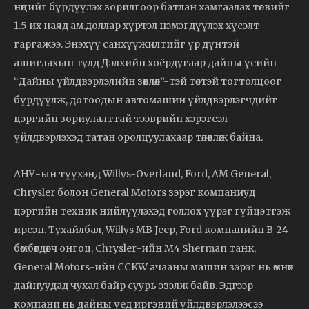
нөөцийг бүрдүүлэх зорилгоор батлан хамгаалах төсвийг
1.5 их наяд ам.доллар хүртэл нэмэгдүүлэх хүсэлт
гаргажээ. Энэхүү санхүүжилтийг үр дүнтэй
ашиглахын тулд Дэлхийн хоёрдугаар дайны үеийн
“Дайны үйлдвэрлэлийн зөвлөл”-тэй төстэй тогтолцоог
бүрдүүлж, дотоодын автомашин үйлдвэрлэгчдийг
цэргийн зориулалттай тээврийн хэрэгсэл
үйлдвэрлэхэд татан оролцуулахаар төлөвлөж байна.
АНУ-ын түүхэнд Willys-Overland, Ford, AM General,
Chrysler болон General Motors зэрэг компаниуд
цэргийн техник нийлүүлэхэд голлох үүрэг гүйцэтгэж
ирсэн. Тухайлбал, Willys MB Jeep, Ford компанийн B-24
бөмбөгдөгч онгоц, Chrysler-ийн M4 Sherman танк,
General Motors-ийн CCKW ачааны машин зэрэг нь өмнөх
дайнуудад чухал байр суурь эзэлж байв. Эдгээр
компани нь дайны үед иргэний үйлдвэрлэлээсээ