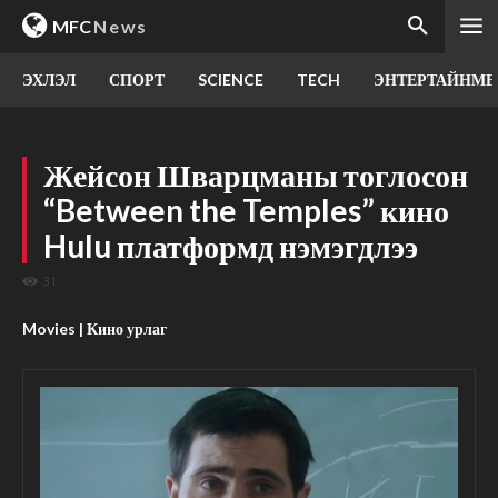
MFC
News
ЭХЛЭЛ
СПОРТ
SCIENCE
TECH
ЭНТЕРТАЙНМЕ
Жейсон Шварцманы тоглосон
“Between the Temples” кино
Hulu платформд нэмэгдлээ
31
Movies | Кино урлаг