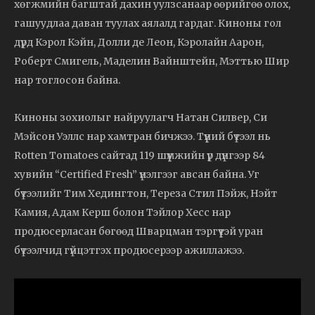
хөгжмийн багштай дахин уулзсанаар өөрийгөө олох,
гашуудлаа даван туулах аялалд гардаг. Киноны гол
дүрд Кэрол Кэйн, Долли де Леон, Кэролайн Аарон,
Роберт Смигель, Маделин Вайнштейн, Мэттью Шир
нар тоглосон байна.
Киноны зохиолыг найруулагч Натан Силвер, Си
Мэйсон Уэллс нар хамтран бичжээ. Түүний бүтээл нь
Rotten Tomatoes сайтад 119 шүүмжийн үр дүнгээр 84
хувийн “Certified Fresh” үнэлгээг авсан байна. Уг
бүтээлийг Тим Хедингтон, Тереза Стил Пэйж, Нэйт
Камия, Адам Керш болон Тэйлор Хесс нар
продюсерласан бөгөөд Шварцман тэргүүтэй уран
бүтээлчид гүйцэтгэх продюсерээр ажиллажээ.