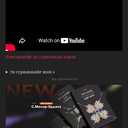
Дэлгэрэнгүйг эх сурвалжаас харах
Эх сурвалжийг нээх ↓
- Зар сурталчилгаа -