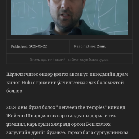
2026-06-22
Reading time:
2
min.
Published:
Энэхүү мэдээ, нийтлэлийг хиймэл оюун боловсруулав.
Шүүмжлэгчдээс өндөр үнэлгээ авсан уг инээдмийн драм
киног Hulu стриминг үйлчилгээнээс үзэх боломжтой
боллоо.
2024 оны бүтээл болох “Between the Temples” кинонд
Жейсон Шварцман эхнэрээ алдсаны дараа итгэл
үнэмшил, карьерын хямралд орсон Бен хэмээх
залуугийн дүрийг бүтээжээ. Тэрээр бага сургуулийнхаа