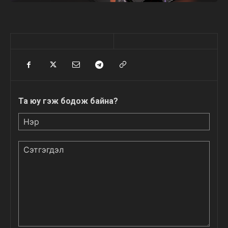
Та юу гэж бодож байна?
Нэр