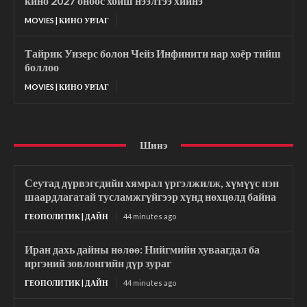
кино 2027 оноос хойш нээлтээ хийнэ
MOVIES | КИНО УРЛАГ
Тайрик Уизерс болон Чейз Инфинити нар хоёр тийш
боллоо
MOVIES | КИНО УРЛАГ
Шинэ
Сеутад дүрвэгсдийн хямрал үргэлжилж, хүмүүс нэн
шаардлагатай тусламжгүйгээр хүнд нөхцөлд байна
ГЕОПОЛИТИК | ДАЙН
44 minutes ago
Иран дахь дайны нөлөө: Нийгмийн хуваагдал ба
иргэний зовлонгийн дүр зураг
ГЕОПОЛИТИК | ДАЙН
44 minutes ago