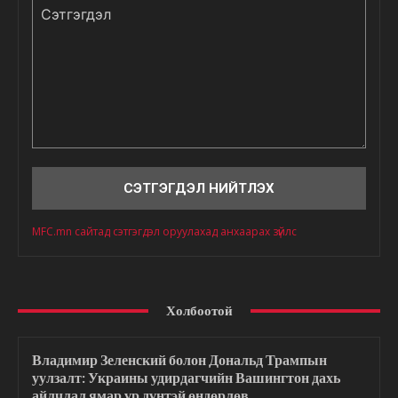
Сэтгэгдэл
MFC.mn сайтад сэтгэгдэл оруулахад анхаарах зүйлс
Холбоотой
Владимир Зеленский болон Дональд Трампын
уулзалт: Украины удирдагчийн Вашингтон дахь
айлчлал ямар үр дүнтэй өндөрлөв