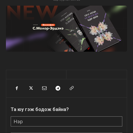
Та юу гэж бодож байна?
Нэр