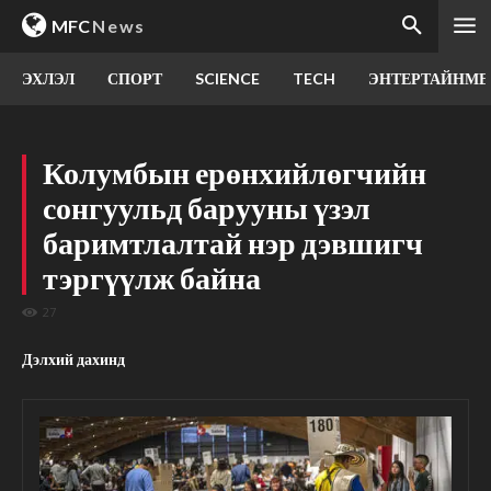
MFC
News
ЭХЛЭЛ
СПОРТ
SCIENCE
TECH
ЭНТЕРТАЙНМЕ
Колумбын ерөнхийлөгчийн
сонгуульд барууны үзэл
баримтлалтай нэр дэвшигч
тэргүүлж байна
27
Дэлхий дахинд