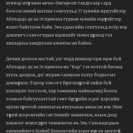
хувиар илүү санал авчээ. Өнгөрсөн тавдугаар сард
болсон эхний шатны сонгуульд 57 хувийн ирцтэйгээр
Абелардо де ла Эсприелла гурван хувийн зөрүүтэйгээр
ялалт байгуулж байв. Энэ удаагийн сонгуульд хоёр нэр
дэвшигч сонгогчдын идэвхийг нэмэгдүүлэхэд гол
анхаарлаа хандуулан ажилласан байна.
Дөчин долоон настай, улс төрд шинээр орж ирж буй
Абелардо де ла Эсприелла нь “Бар” гэх хочтой бөгөөд
хууль дээдлэх, дэг журам сахиулах хатуу бодлогыг
дэвшүүлжээ. Тэрээр зэвсэгт бүлэглэлүүдтэй хийж буй
хэлэлцээг зогсоож, хар тамхины наймаачид болон
зохион байгуулалттай гэмт бүлгүүдийн эсрэг цэргийн
өргөн хүрээтэй ажиллагаа явуулахаа амласан юм. Мөн
түүний шоронгийн системийг шинэчлэх, ялын дээд
хэмжээг нэмэгдүүлэх төлөвлөгөө нь Эль Сальвадорын
ерөнхийлөгч Найиб Букелегийн хэрэгжүүлсэн аюулгүй