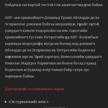
байдлын загвартай төстэй гэж ажиглагчид үзэж байна.
АНУ-ын ерөнхийлөгч Дональд Трамп Абелардо де ла
Эсприеллаг дэмжиж буйгаа илэрхийлж, түүнийг хүчтэй
удирдагч хэмээн тодорхойлсон юм. Одоогийн
ерөнхийлөгч Густаво Петрогийн үед АНУ-Колумбын
харилцаа мэдэгдэхүйц муудсан бөгөөд нэр дэвшигч
Абелардо де ла Эсприелла нь Петрогийн бодлогыг
шүүмжилж ирсэн. Үүний зэрэгцээ, Венесуэлийн удирдагч
Николас Мадурог баривчилсан болон бусад гадаад
бодлогын асуудлаар хоёр талын байр суурь эрс
зөрөлдөж байна.
Дэлгэрэнгүйг эх сурвалжаас харах
↓Эх сурвалжийг нээх ↓
- Зар сурталчилгаа -