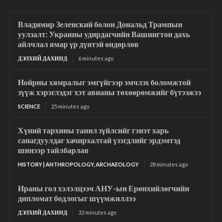
Владимир Зеленский болон Дональд Трампын
уулзалт: Украины удирдагчийн Вашингтон дахь
айлчлал ямар үр дүнтэй өндөрлөв
ДЭЛХИЙ ДАХИНД
6 minutes ago
Нойрны хямралыг эмгүйгээр эмчлэх боломжтой
зүүж хэрэглэдэг хэт авианы төхөөрөмжийг бүтээжээ
SCIENCE
25 minutes ago
Хүний тархины танил зүйлсийг гэнэт харь
санагдуулдаг хачирхалтай үзэгдлийг эрдэмтэд
шинээр тайлбарлав
HISTORY | ANTHROPOLOGY, ARCHAEOLOGY
28 minutes ago
Ираны гол хэлэлцээч АНУ-ын Ерөнхийлөгчийн
дипломат бодлогыг шүүмжиллээ
ДЭЛХИЙ ДАХИНД
32 minutes ago