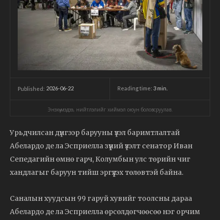
2026-06-22
Reading time:
3
min.
Published:
Энэхүү мэдээ, нийтлэлийг хиймэл оюун боловсруулав.
Урьдчилсан дүнгээр барууны үзэл баримтлалтай
Абелардо де ла Эсприелла зүүний үзэлт сенатор Иван
Сепедагийн өмнө гарч, Колумбын улс төрийн чиг
хандлагыг баруун тийш эргүүлэх төлөвтэй байна.
Саналын хуудсын 99 гаруй хувийг тоолсны дараа
Абелардо де ла Эсприелла өрсөлдөгчөөсөө нэг орчим