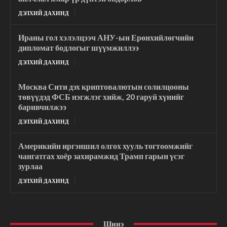
ДЭЛХИЙ ДАХИНД
Ираны гол хэлэлцээч АНУ-ын Ерөнхийлөгчийн
дипломат бодлогыг шүүмжиллээ
ДЭЛХИЙ ДАХИНД
Москва Сити дэх криптовалютын солилцооны
төвүүдэд ФСБ нэгжлэг хийж, 20 гаруй хүнийг
баривчилжээ
ДЭЛХИЙ ДАХИНД
Америкийн иргэншил олгох хууль тогтоомжийг
чангатгах хоёр захирамжид Трамп гарын үсэг
зурлаа
ДЭЛХИЙ ДАХИНД
Шинэ