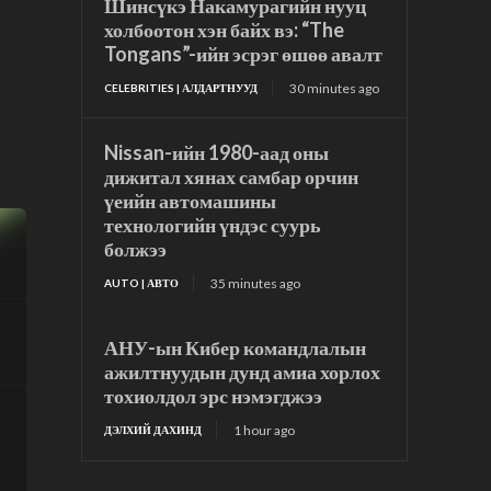
Шинсүкэ Накамурагийн нууц
холбоотон хэн байх вэ: “The
Tongans”-ийн эсрэг өшөө авалт
30 minutes ago
CELEBRITIES | АЛДАРТНУУД
Nissan-ийн 1980-аад оны
дижитал хянах самбар орчин
үеийн автомашины
технологийн үндэс суурь
болжээ
35 minutes ago
AUTO | АВТО
АНУ-ын Кибер командлалын
ажилтнуудын дунд амиа хорлох
тохиолдол эрс нэмэгджээ
1 hour ago
ДЭЛХИЙ ДАХИНД