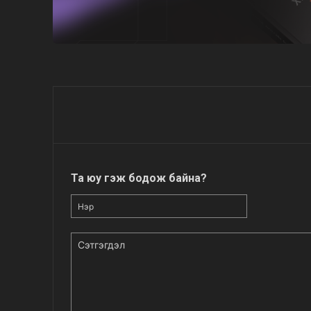
Та юу гэж бодож байна?
Нэр