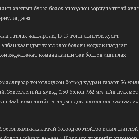
йн хамтын бүтээл болох энэхүү олон зориулалттай хуя
зориулагджээ.
саад гатлах чадвартай, 15-19 тонн жинтэй хуягт
 албан хаагчдыг тээвэрлэх боловч модульчлагдсан
олон хөдөлгөөнт командлалын төв болгон ашиглах
хөдөлгүүрээр тоноглогдсон бөгөөд хуурай газарт 56 мил
ай. Зэвсэглэлийн хувьд 0.50 болон 7.62 мм-ийн пулемёт,
свэл Saab компанийн агаарын довтолгооноос хамгаалах
ий эсрэг хамгаалалттай бөгөөд өөртэйгөө ижил жинтэй
s болон Embraer KC-390 Millennium тээврийн онгоцоор