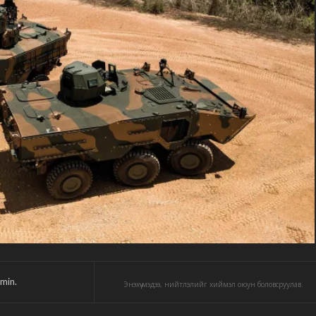
min.
Энэхүү мэдээ, нийтлэлийг хиймэл оюун боловсруулав.