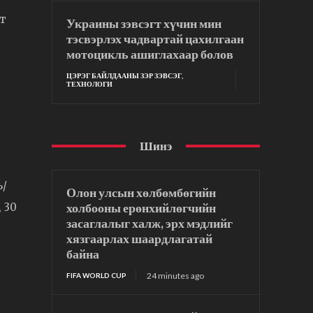
гт
Украины зэвсэгт хүчин мин
тэсвэрлэх чадвартай цахилгаан
мотоцикль ашиглахаар болов
ЦЭРЭГ БАЙЛДААНЫ ЗЭР ЗЭВСЭГ,
ТЕХНОЛОГИ
Шинэ
ь/
Олон улсын хөлбөмбөгийн
холбооны ерөнхийлөгчийн
 30
засаглалыг халж, эрх мэдлийг
хязгаарлах шаардлагатай
байна
24 minutes ago
FIFA WORLD CUP