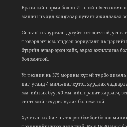
Бразилийн арми болон Италийн Iveco компани
машин нь хүнд хэцүү газар нутагт ажиллахад 
Guarani нь зургаан дугуйт хөтлөгчтэй, усны 
тээвэрлэгч юм. Үндсэн зориулалт нь цэргийн
бүтцийн ачаар эрэн хайх, аврах ажиллагаа б
боломжтой.
Уг техник нь 375 морины хүчтэй турбо дизель 
цаг, усанд 4 миль/цаг хүртэл хурдлах чадварт
мм-ийн их буу, 40 мм-ийн гранат харвагч, э
системийг суурилуулах боломжтой.
Хуяг ган их бие нь тэсрэх бөмбөг болон мин
техникийг чирэх чадалтай. Мөн C-130 Hercule