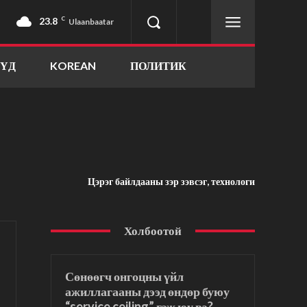
23.8
C
Ulaanbaatar
ҮҮД
KOREAN
ПОЛИТИК
Цэрэг байлдааны зэр зэвсэг, технологи
Холбоотой
Сөнөөгч онгоцны үйл
ажиллагааны дээд өндөр буюу
“service ceiling” гэж юу вэ?