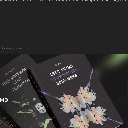
- Зар сурталчилгаа -