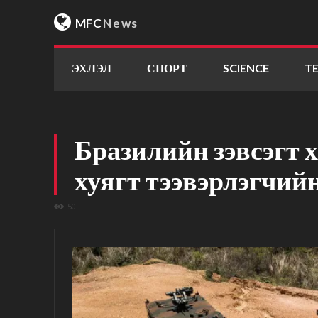
MFC
News
ЭХЛЭЛ
СПОРТ
SCIENCE
T
Бразилийн зэвсэгт 
хуягт тээвэрлэгчий
50