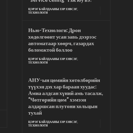
ЦЭРЭГ БАЙЛДААНЫ ЗЭР ЗЭВСЭГ,
ТЕХНОЛОГИ
Нью-Технологи: Дрон
хөдөлгөөнт усан завь дээрээс
автоматаар хөөрч, газардах
боломжтой боллоо
ЦЭРЭГ БАЙЛДААНЫ ЗЭР ЗЭВСЭГ,
ТЕХНОЛОГИ
АНУ-ын цөмийн хөтөлбөрийн
түүхэн дэх хар бараан хуудас:
Амиа алдсан хүний ​​амь тасалж,
“Чөтгөрийн цөм” хэмээн
алдаршсан плутони хольцын
тухай
ЦЭРЭГ БАЙЛДААНЫ ЗЭР ЗЭВСЭГ,
ТЕХНОЛОГИ