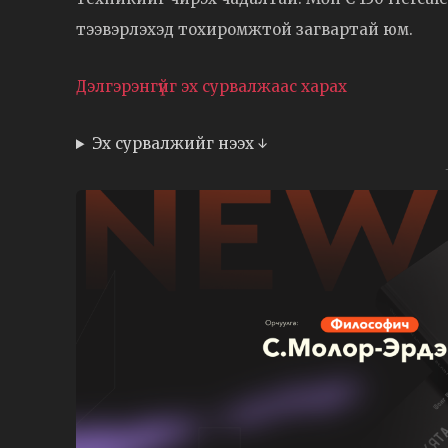
тээвэрлэхэд тохиромжтой загвартай юм.
Дэлгэрэнгүйг эх сурвалжаас харах
Эх сурвалжийг нээх ↓