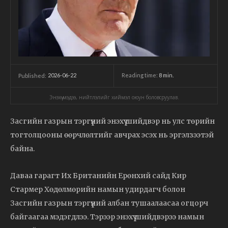
2026-06-22
Reading time:
8
min.
Published:
Энэхүү мэдээ, нийтлэлийг хиймэл оюун боловсруулав.
Засгийн газрын тэргүүний энэхүү шийдвэр нь улс төрийн
тогтолцооны өөрчлөлтийг авчрах эсэх нь эргэлзээтэй
байна.
Даваа гарагт Их Британийн Ерөнхий сайд Кир
Стармер Хөдөлмөрийн намын удирдагч болон
Засгийн газрын тэргүүний албан тушаалаасаа огцорч
байгаагаа мэдэгдлээ. Тэрээр энэхүү шийдвэрээ намын