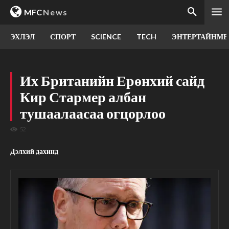
MFC
News
ЭХЛЭЛ
СПОРТ
SCIENCE
TECH
ЭНТЕРТАЙНМЕ
Их Британийн Ерөнхий сайд
Кир Стармер албан
тушаалаасаа огцорлоо
52
Дэлхий дахинд