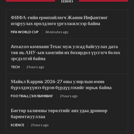
Шинэ
ФИФА-гийн ерөнхийлөгч Жанни Инфантиог
огцруулах оролдлого үргэлжилсээр байна
FIFA WORLD CUP
34 minutes ago
Amazon компани Техас муж улсад байгуулах дата
төв нь АНУ-ын хамгийн их бохирдол үүсгэгч болох
эрсдэлтэй байна
TECH
2 hours ago
Майкл Каррик 2026-27 оны улирлын өмнө
бүрэлдэхүүнээ бүрэн бүрдүүлэхийг зорьж байна
FOOTBALL | ХӨЛБӨМБӨГ
2 hours ago
Бөгтөр халимны төрөлтийг анх удаа дроноор
баримтжууллаа
SCIENCE
2 hours ago