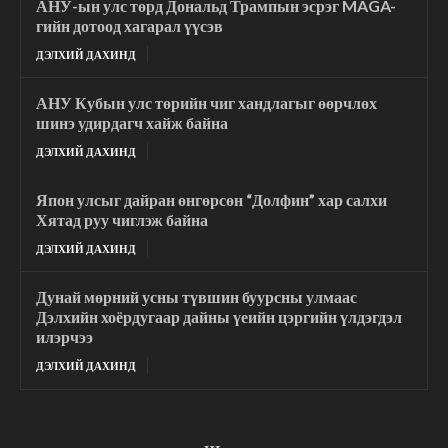
АНУ-ын улс төрд Дональд Трампын эсрэг MAGA-
гийн дотоод хагарал үүсэв
ДЭЛХИЙ ДАХИНД
АНУ Кубын улс төрийн чиг хандлагыг өөрчлөх
шинэ удирдагч хайж байна
ДЭЛХИЙ ДАХИНД
Япон улсыг дайран өнгөрсөн “Долфин” хар салхи
Хятад руу чиглэж байна
ДЭЛХИЙ ДАХИНД
Дунай мөрний усны түвшин буурсны улмаас
Дэлхийн хоёрдугаар дайны үеийн цэргийн үлдэгдэл
илэрчээ
ДЭЛХИЙ ДАХИНД