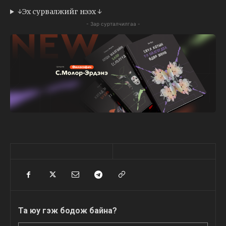
↓Эх сурвалжийг нээх ↓
- Зар сурталчилгаа -
Та юу гэж бодож байна?