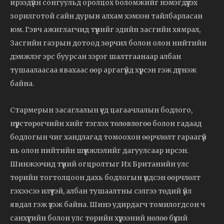
ирээдүйн сонгуульд оролцох боломжийг нэмэгдүүлэх
зорилготой сайн дурын алхам хэмээн тайлбарласан
юм. Гэвч ажиглагчид түүнийг эдийн засгийн хямрал,
Засгийн газрын дотоод зөрчил болон олон нийтийн
дэмжлэг эрс буурсан зэрэг шалтгаанаар албан
тушаалаасаа явахаас өөр аргагүйд хүрсэн гэж дүгнэж
байна.
Стармерын засаглалын үед цагаачлалын бодлого,
нүүрстөрөгчийн хийг тэглэх төлөвлөгөө болон гадаад
бодлогын чиг хандлагад томоохон өөрчлөлт гараагүй
нь олон нийтийн шүүмжлэлийг дагуулсаар ирсэн.
Шинжээчид түүний огцролтыг Их Британийн улс
төрийн тогтолцоон дахь бодлогын үндсэн өөрчлөлт
гэхээсээ илүүтэй, албан тушаалтны сэлгээ төдий үйл
явдал гэж үзэж байна. Шинэ удирдагч томилогдсон ч
санхүүгийн болон улс төрийн хүрээний нөлөө бүхий