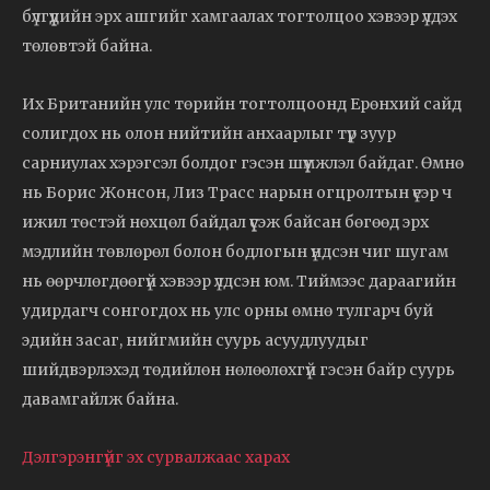
бүлгүүдийн эрх ашгийг хамгаалах тогтолцоо хэвээр үлдэх
төлөвтэй байна.
Их Британийн улс төрийн тогтолцоонд Ерөнхий сайд
солигдох нь олон нийтийн анхаарлыг түр зуур
сарниулах хэрэгсэл болдог гэсэн шүүмжлэл байдаг. Өмнө
нь Борис Жонсон, Лиз Трасс нарын огцролтын үеэр ч
ижил төстэй нөхцөл байдал үүсэж байсан бөгөөд эрх
мэдлийн төвлөрөл болон бодлогын үндсэн чиг шугам
нь өөрчлөгдөөгүй хэвээр үлдсэн юм. Тиймээс дараагийн
удирдагч сонгогдох нь улс орны өмнө тулгарч буй
эдийн засаг, нийгмийн суурь асуудлуудыг
шийдвэрлэхэд төдийлөн нөлөөлөхгүй гэсэн байр суурь
давамгайлж байна.
Дэлгэрэнгүйг эх сурвалжаас харах