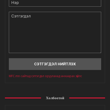
Нэр
Сэтгэгдэл
MFC.mn сайтад сэтгэгдэл оруулахад анхаарах зүйлс
Холбоотой