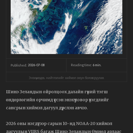
2026-07-08
Reading time:
6
min.
Published:
Энэхүү мэдээ, нийтлэлийг хиймэл оюун боловсруулав.
Шинэ Зеландын ойролцоох далайн гүний тэгш
өндөрлөгийн орчимд үүссэн энэхүү ховор үзэгдлийг
сансрын хиймэл дагуул дүрслэн авчээ.
2026 оны нэгдүгээр сарын 10-нд NOAA-20 хиймэл
дагуулын VIIRS багаж Шинэ Зеландын Өмнөд арлаас