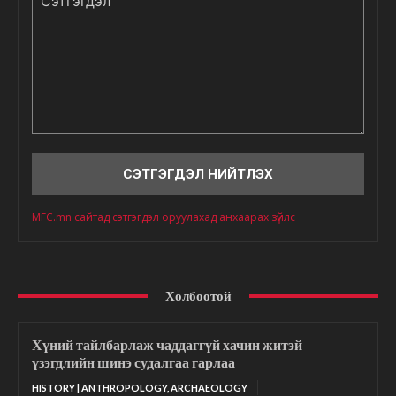
Сэтгэгдэл
MFC.mn сайтад сэтгэгдэл оруулахад анхаарах зүйлс
Холбоотой
Хүний тайлбарлаж чаддаггүй хачин житэй
үзэгдлийн шинэ судалгаа гарлаа
HISTORY | ANTHROPOLOGY, ARCHAEOLOGY