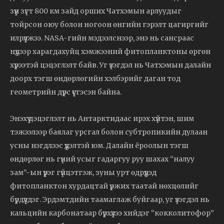
зүүн зүгт 800 км зайд орших Чатхэмын арлуудыг
тойрсон оюу болон ногоон өнгийн гэрэлт цагиргийг
илрүүлжээ. NASA-гийн мэдээлснээр, энэ нь сансраас
нүдээр харагдахуйц хэмжээний фитопланктоны өргөн
хүрээтэй цэцэглэлт байв. Уг үзэгдэл нь Чатхэмын далайн
доорх тэгш өндөрлөгийн хэлбэрийг даган тод
геометрийн дүрс үүсгэсэн байна.
Энэхүү цэцэглэлт нь Антарктидаас ирэх хүйтэн, шим
тэжээлээр баялаг урсгал болон субтропикийн дулаан
усны нэгдлээс үүдэлтэй юм. Далайн ёроолын тэгш
өндөрлөг нь гүний усыг гадаргуу руу шахах “налуу
зам”-ын үүрэг гүйцэтгэж, зуны урт өдрүүдэд
фитопланктон хурдацтай үржих таатай нөхцөлийг
бүрдүүлдэг. Эрдэмтдийн таамаглаж буйгаар, уг үзэгдэл нь
кальцийн карбонатаар бүрхүүлээ хийдэг “кокколитофор”