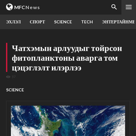
MFC
News
ЭХЛЭЛ
СПОРТ
SCIENCE
TECH
ЭНТЕРТАЙНМЕ
Чатхэмын арлуудыг тойрсон
фитопланктоны аварга том
цэцэглэлт илэрлээ
37
SCIENCE