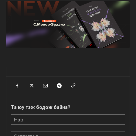
Та юу гэж бодож байна?
Нэр