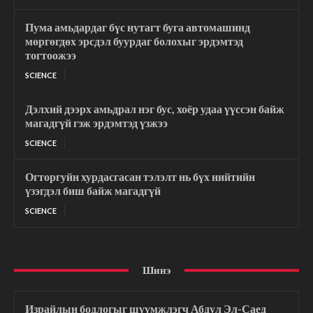
Пума амьдардаг бүс нутагт буга автомашинд
мөргөгдөх эрсдэл буурдаг болохыг эрдэмтэд
тогтоожээ
SCIENCE
Дэлхий дээрх амьдрал нэг бус, хоёр удаа үүссэн байж
магадгүй гэж эрдэмтэд үзжээ
SCIENCE
Огторгуйн хурдасгасан тэлэлт нь бүх нийтийн
үзэгдэл биш байж магадгүй
SCIENCE
Шинэ
Израйлын бодлогыг шүүмжлэгч Абдул Эл-Саед