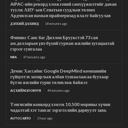
AIPAC-ийн рекорд хэмжээний санхүүжилтийг даван
туулж АНУ-ын Сенатын суудлын төлөөх
Ардчилсан намын праймеризад ялалт байгуулав
ДЭЛХИЙ ДАХИНД
18 minutes ago
Финикс Санс баг Диллон Бруукстэй 73 сая
ам.долларын үнэ бүхий гурван жилийн хугацаатай
гэрээг сунгалаа
NBA
37 minutes ago
Демис Хассабис Google DeepMind компанийн
гүйцэтгэх захирлын албан тушаалаасаа буухаар
бүтэн жилийн турш төлөвлөж байжээ
AI | ХИЙМЭЛ ОЮУН
49 minutes ago
Тэнгисийн конкорд хэмээх 10,500 морины хүчин
чадалтай хэт тансаг зэрэглэлийн дарвуулт завь
AUTO | АВТО
1 hour ago