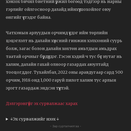
хэмээх бичил биетний үржил бөгөөд тэдгээр нь нарны
гэрлийг ойлгосноор далайд ийнхүү шохойлог оюу
өнгийг үүсгэдэг байна.
Чатхэмын арлуудын орчимд үүсдэг ийм төрлийн
цэцэглэлт нь далайн хүнсний гинжин хэлхээний суурь
болж, загас болон далайн хөхтөн амьтдын амьдрах
таатай орчныг бүрдүүлдэг. Гэсэн хэдий ч тус бүс нутаг нь
халим, далайн гахай олноор газардах аюултайд
тооцогддог. Тухайлбал, 2022 оны аравдугаар сард 500
орчим, 1918 онд 1,000 гаруй пилот халим тус арлын
эрэгт газардаж эндсэн түүхтэй.
Дэлгэрэнгүйг эх сурвалжаас харах
↓Эх сурвалжийг нээх ↓
- Зар сурталчилгаа -