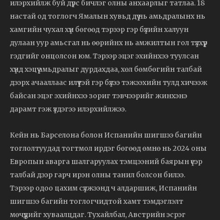
илэрхийлж буй дүрс бичлэг олны анхаарлыг татлаа. 18
настай од тоглогч Ямалын хувьд дүү нь амьдралынх нь
хамгийн чухал хүн бөгөөд тэрээр гэр бүлийн халуун
дулаан уур амьсгал нь өөрийнх нь амжилтын гол түлхүүр
гэдгийг онцолсон юм. Тэрээр эцэг эхийнхээ туулсан
хүнд хэцүү амьдралыг дурдахдаа, хөл бөмбөгийн талбай
дээрх ачааллаас илүүтэй гэр бүлээ тэжээхийн тулд хичээж
байсан эцэг эхийнхээ зориг тэвчээрийг жинхэнэ
дарамт гэж үздэгээ илэрхийлжээ.
Кейн нь Барселона болон Испанийн шигшээ багийн
тоглолтуудад тогтмол ирдэг бөгөөд өмнө нь 2024 оны
Европын аварга шалгаруулах тэмцээний баярын үеэр
талбай дээр гарч ирэн олны танил болсон билээ.
Тэрээр одоо цахим сүлжээнд ч алдаршиж, Испанийн
шигшээ багийн тоглогчидтой хамт тэмдэглэлт
мөчүүдийг хуваалцдаг. Тухайлбал, Австрийн эсрэг