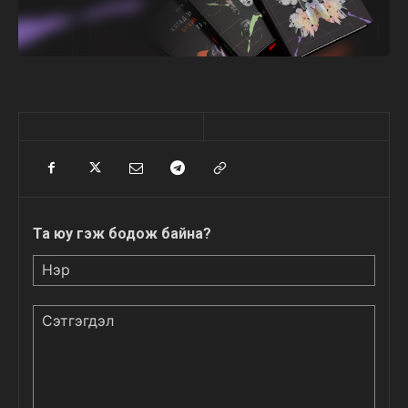
Та юу гэж бодож байна?
Нэр