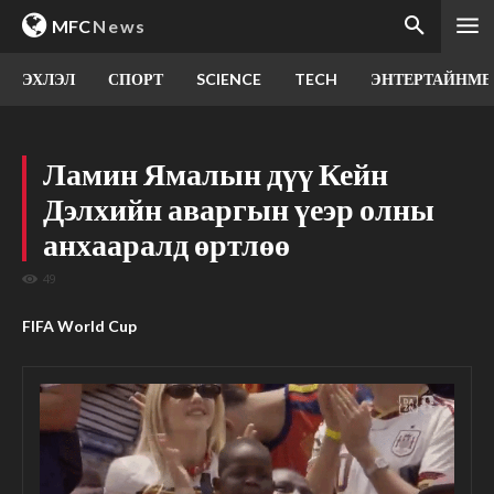
MFC
News
ЭХЛЭЛ
СПОРТ
SCIENCE
TECH
ЭНТЕРТАЙНМЕ
Ламин Ямалын дүү Кейн
Дэлхийн аваргын үеэр олны
анхааралд өртлөө
49
FIFA World Cup