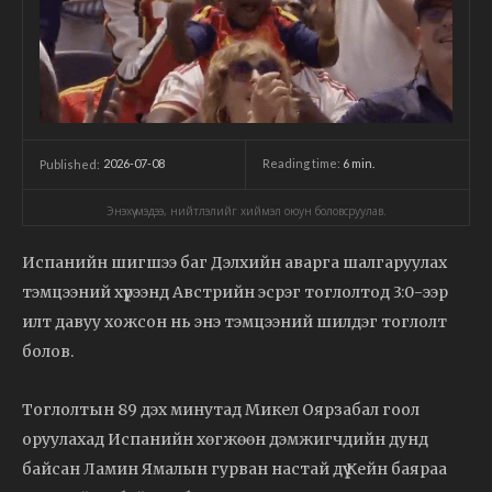
2026-07-08
Reading time:
6
min.
Published:
Энэхүү мэдээ, нийтлэлийг хиймэл оюун боловсруулав.
Испанийн шигшээ баг Дэлхийн аварга шалгаруулах
тэмцээний хүрээнд Австрийн эсрэг тоглолтод 3:0-ээр
илт давуу хожсон нь энэ тэмцээний шилдэг тоглолт
болов.
Тоглолтын 89 дэх минутад Микел Оярзабал гоол
оруулахад Испанийн хөгжөөн дэмжигчдийн дунд
байсан Ламин Ямалын гурван настай дүү Кейн баяраа