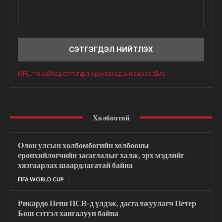
Сэтгэгдэл
MFC.mn сайтад сэтгэгдэл оруулахад анхаарах зүйлс
Холбоотой
Олон улсын хөлбөмбөгийн холбооны
ерөнхийлөгчийн засаглалыг халж, эрх мэдлийг
хязгаарлах шаардлагатай байна
FIFA WORLD CUP
Рикардо Пепи ПСВ-д үлдэж, дасгалжуулагч Петер
Бош сэтгэл хангалуун байна