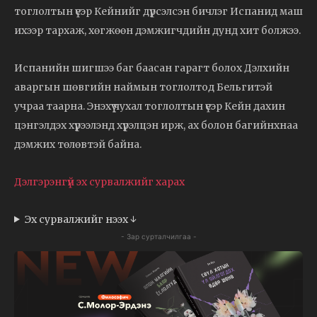
тоглолтын үеэр Кейнийг дүрсэлсэн бичлэг Испанид маш
ихээр тархаж, хөгжөөн дэмжигчдийн дунд хит болжээ.
Испанийн шигшээ баг баасан гарагт болох Дэлхийн
аваргын шөвгийн наймын тоглолтод Бельгитэй
учраа таарна. Энэхүү чухал тоглолтын үеэр Кейн дахин
цэнгэлдэх хүрээлэнд хүрэлцэн ирж, ах болон багийнхнаа
дэмжих төлөвтэй байна.
Дэлгэрэнгүй эх сурвалжийг харах
Эх сурвалжийг нээх ↓
- Зар сурталчилгаа -