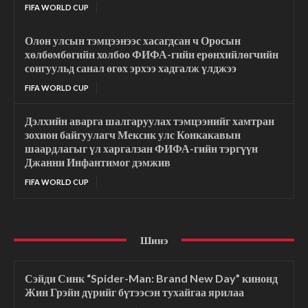
FIFA WORLD CUP
Олон улсын тэмцээнээс хасагдсан ч Оросын
хөлбөмбөгийн холбоо ФИФА-гийн ерөнхийлөгчийн
сонгуульд санал өгөх эрхээ хадгалж үлджээ
FIFA WORLD CUP
Дэлхийн аварга шалгаруулах тэмцээнийг хамтран
зохион байгуулагч Мексик улс Конкакавын
шаардлагыг үл харгалзан ФИФА-гийн тэргүүн
Джанни Инфантимог дэмжив
FIFA WORLD CUP
Шинэ
Сэйди Синк “Spider-Man: Brand New Day” кинонд
Жин Грэйн дүрийг бүтээсэн тухайгаа ярилаа