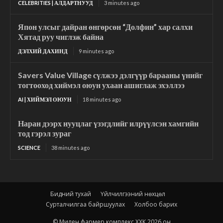
CELEBRITIES | АЛДАРТНУУД
3 minutes ago
Япон улсыг дайран өнгөрсөн “Долфин” хар салхи
Хятад руу чиглэж байна
ДЭЛХИЙ ДАХИНД
9 minutes ago
Savers Value Village сүлжээ дэлгүүр барааны үнийг
тогтооход хиймэл оюун ухаан ашиглаж эхэллээ
AI | ХИЙМЭЛ ОЮУН
18 minutes ago
Наран дээрх нууцлаг үзэгдлийг илрүүлсэн хамгийн
тод гэрэл зураг
SCIENCE
38 minutes ago
Бидний тухай
Үйлчилгээний нөхцөл
Сурталчилгаа байршуулах
Холбоо барих
© Милен фармер комплекс ХХК 2026 он