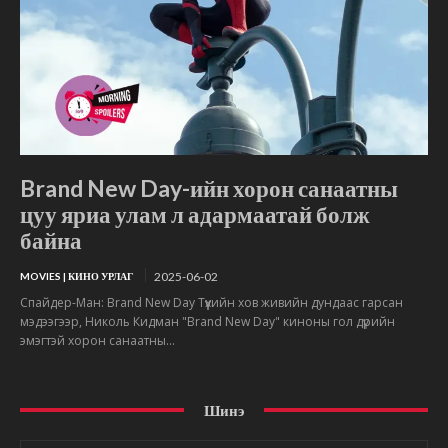
Brand New Day-ийн хорон санаатны
цуу яриа улам л адармаатай болж
байна
2025-06-02
MOVIES | КИНО УРЛАГ
Спайдер-Ман: Brand New Day Түүхийн хов живийн дундаас гарсан
мэдээгээр, Николь Кидман "Brand New Day" киноны гол дүрийн
эмэгтэй хорон санаатны...
Шинэ