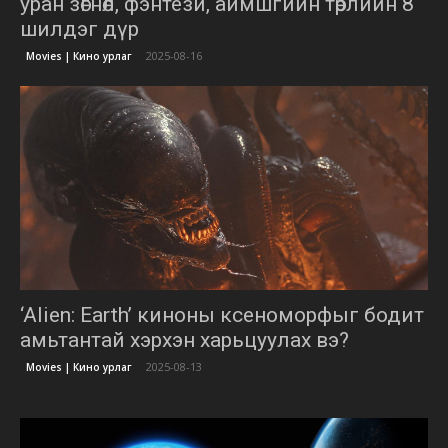
уран зөгнөл, фэнтези, аймшгийн төрлийн 8
шилдэг дүр
2025-08-16
Movies | Кино урлаг
‘Alien: Earth’ киноны ксеноморфыг бодит
амьтантай хэрхэн харьцуулах вэ?
2025-08-13
Movies | Кино урлаг