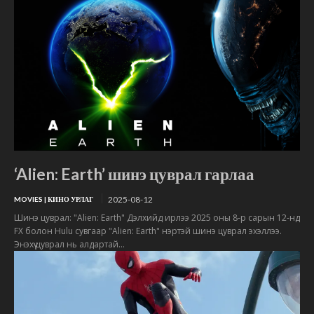
‘Alien: Earth’ шинэ цуврал гарлаа
2025-08-12
MOVIES | КИНО УРЛАГ
Шинэ цуврал: "Alien: Earth" Дэлхийд ирлээ 2025 оны 8-р сарын 12-нд
FX болон Hulu сувгаар "Alien: Earth" нэртэй шинэ цуврал эхэллээ.
Энэхүү цуврал нь алдартай...