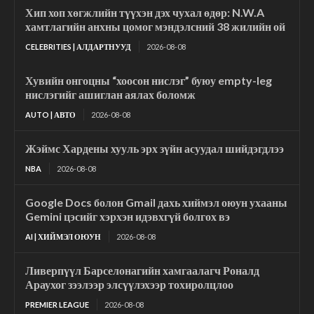
Хип хоп хөгжлийн түүхэн дэх чухал өдөр: N.W.A
хамтлагийн анхны цомог мэндэлсний 38 жилийн ой
CELEBRITIES | АЛДАРТНУУД
2026-08-08
Хувийн онгоцны “хоосон нислэг” буюу empty-leg
нислэгийг ашиглан аялах боломж
AUTO | АВТО
2026-08-08
Жэймс Хардены хууль эрх зүйн асуудал шийдэгдлээ
NBA
2026-08-08
Google Docs болон Gmail дахь хиймэл оюун ухааны
Gemini цэсийг хэрхэн идэвхгүй болгох вэ
AI | ХИЙМЭЛ ОЮУН
2026-08-08
Ливерпүүл Барселонагийн хамгаалагч Роналд
Араухог зээлээр элсүүлэхээр тохиролцлоо
PREMIER LEAGUE
2026-08-08