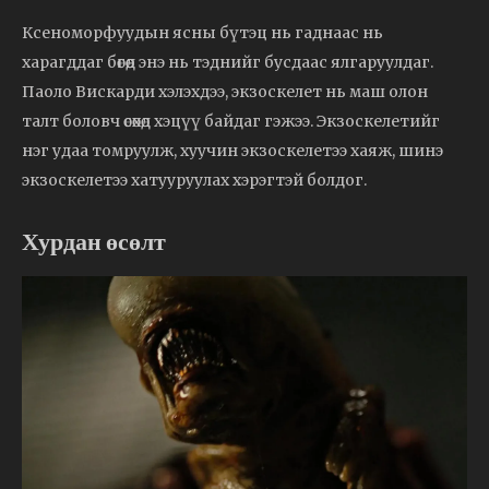
Ксеноморфуудын ясны бүтэц нь гаднаас нь
харагддаг бөгөөд энэ нь тэднийг бусдаас ялгаруулдаг.
Паоло Вискарди хэлэхдээ, экзоскелет нь маш олон
талт боловч өсөхөд хэцүү байдаг гэжээ. Экзоскелетийг
нэг удаа томруулж, хуучин экзоскелетээ хаяж, шинэ
экзоскелетээ хатууруулах хэрэгтэй болдог.
Хурдан өсөлт