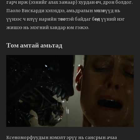
гарч ирж (эзнийг алах замаар) хурдан өсч, дрон болдог.
Паоло Вискарди хэлэхдээ, амьдралын мөчлөгүүд нь
үүнээс ч илүү нарийн төвөгтэй байдаг бөгөөд үүний нэг
жишээ нь элэгний хавдар юм гэжээ.
Том амтай амьтад
Ксеноморфуудын нэмэлт эрүү нь сансрын ачаа