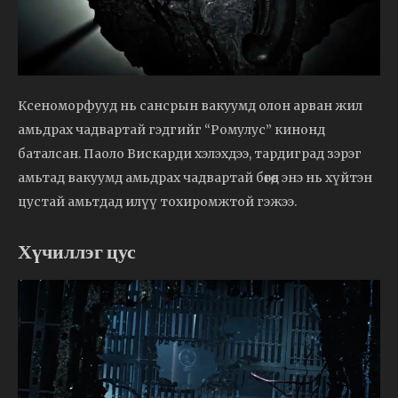
Ксеноморфууд нь сансрын вакуумд олон арван жил
амьдрах чадвартай гэдгийг “Ромулус” кинонд
баталсан. Паоло Вискарди хэлэхдээ, тардиград зэрэг
амьтад вакуумд амьдрах чадвартай бөгөөд энэ нь хүйтэн
цустай амьтдад илүү тохиромжтой гэжээ.
Хүчиллэг цус