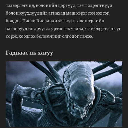
тээвэрлэгчид, колонийн цэргүүд, гэмт хэрэгтнүүд
болон хүүхдүүдийг агнахад маш хэрэгтэй зэвсэг
болдог. Паоло Вискарди хэлэхдээ, олон төрлийн
загаснууд нь эрүүгээ уртасгах чадвартай бөгөөд энэ нь ус
сорж, хооллох боломжийг олгодог гэжээ.
Гаднаас нь хатуу