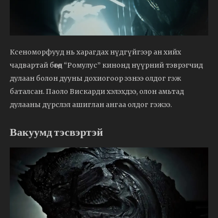
Ксеноморфууд нь харагдах нүдгүйгээр ан хийх
чадвартай бөгөөд “Ромулус” кинонд нүүрний тэврэгчид
дулаан болон дууны дохиогоор эзнээ олдог гэж
баталсан. Паоло Вискарди хэлэхдээ, олон амьтад
дулааны дүрслэл ашиглан ангаа олдог гэжээ.
Вакуумд тэсвэртэй