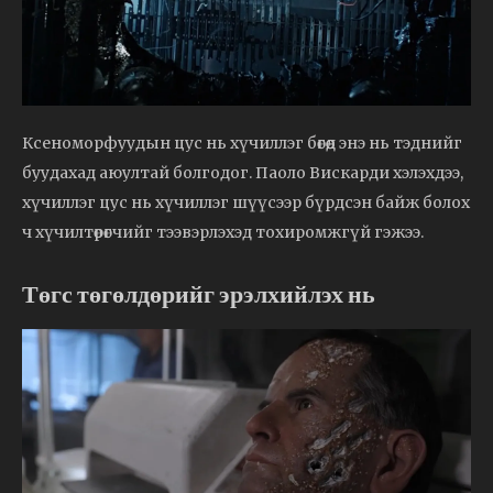
Ксеноморфуудын цус нь хүчиллэг бөгөөд энэ нь тэднийг
буудахад аюултай болгодог. Паоло Вискарди хэлэхдээ,
хүчиллэг цус нь хүчиллэг шүүсээр бүрдсэн байж болох
ч хүчилтөрөгчийг тээвэрлэхэд тохиромжгүй гэжээ.
Төгс төгөлдөрийг эрэлхийлэх нь