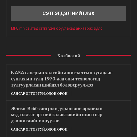
Сэтгэгдэл
MFC.mn сайтад сэтгэгдэл оруулахад анхаарах зүйлс
Холбоотой
NASA сансрын хөлгийн ашиглалтын хугацааг
сунгахын тулд 1970-аад оны технологид
тулгуурласан шийдэл боловсруулжээ
САНСАР ОГТОРГУЙ, ОДОН ОРОН
Жэймс Вэбб сансрын дурангийн архивын
мэдээллээс эртний галактикийн шинэ нэр
дэвшигчийг илрүүлэв
САНСАР ОГТОРГУЙ, ОДОН ОРОН