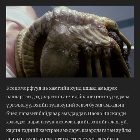
Ксеноморфууд нь хамгийн хүнд нөхцөлд амьдрах
чадвартай дээд зэргийн анчид боловч өөрийн үр удмаа
үргэлжлүүлэхийн тулд хүний ​​эсвэл бусад амьтдын
биед паразит байдлаар амьдардаг. Паоло Вискарди
хэлэхдээ, паразитууд ихэвчлэн өөрийн эзнийг алахгүй,
харин тэдний хамтран амьдарч, шаардлагатай зүйлээ
авахын тулд эзэндээ хэт их стресс үүсгэхгүйгээр