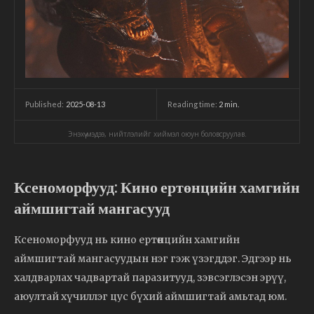
2025-08-13
Reading time:
2
min.
Published:
Энэхүү мэдээ, нийтлэлийг хиймэл оюун боловсруулав.
Ксеноморфууд: Кино ертөнцийн хамгийн
аймшигтай мангасууд
Ксеноморфууд нь кино ертөнцийн хамгийн
аймшигтай мангасуудын нэг гэж үзэгддэг. Эдгээр нь
халдварлах чадвартай паразитууд, зэвсэглэсэн эрүү,
аюултай хүчиллэг цус бүхий аймшигтай амьтад юм.