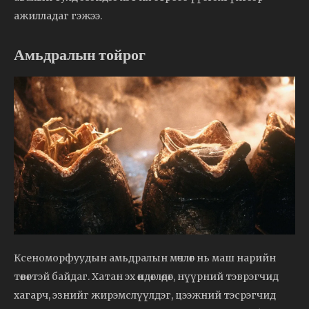
ажилладаг гэжээ.
Амьдралын тойрог
Ксеноморфуудын амьдралын мөчлөг нь маш нарийн
төвөгтэй байдаг. Хатан эх өндөглөдөг, нүүрний тэврэгчид
хагарч, эзнийг жирэмслүүлдэг, цээжний тэсрэгчид