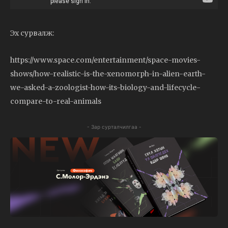
Эх сурвалж:
https://www.space.com/entertainment/space-movies-
shows/how-realistic-is-the-xenomorph-in-alien-earth-
we-asked-a-zoologist-how-its-biology-and-lifecycle-
compare-to-real-animals
- Зар сурталчилгаа -