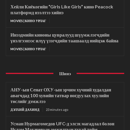
Хейли Киёкогийн “Girls Like Girls” кино Peacock
платформд нээлтээ хийнэ
MOVIES | КИНО УРЛАГ
Инээдмийн киноны цувралууд шүүмжлэгчдийн
үнэлгээнээс илүү үзэгчдийн таашаалд нийцэж байна
MOVIES | КИНО УРЛАГ
Шинэ
АНУ-ын Сенат ОХУ-ын эрчим хүчний худалдан
авагчдад 100 хувийн татвар ногдуулах хуулийн
төслийг дэмжлээ
ДЭЛХИЙ ДАХИНД
23 minutes ago
Усман Нурмагомедов UFC-д элсэх магадлал болон
Ислам Махачевын амжилтын тухай тойм