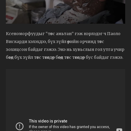
Ксеноморфуудыг “төгс амьтан” гэж нэрлэдэг ч Паоло
Вискарди хэлэхдээ, бүх зүйл өөрийн орчинд төгс
зохицсон байдаг гэжээ. Энэ нь хувьслын гол утга учир
бөгөөд бүх зүйл төгс төгөлдөр бөгөөд төгс төгөлдөр бус байдаг гэжээ.