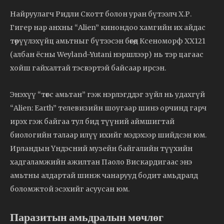
Найруулагч Ридли Скотт болон уран бүтээлч Х.Р.
Гигер нар анхны “Alien” кинондоо хамгийн их айдас
төрүүлэхүйц амьтныг бүтээсэн бөгөөд Ксеноморф XX121
(албан ёсны Weyland-Yutani нэршлээр) нь тэр цагаас
хойш гайхалтай тэсвэртэй байсаар ирсэн.
Энэхүү “төгс амьтан” гэж нэрлэгддэг зүйл нь удахгүй
“Alien: Earth” телевизийн шоугаар шинэ орчинд гарч
ирэх гэж байгаа тул бид түүний аймшигтай
биологийн талаар илүү ихийг мэдэхээр шийдсэн юм.
Ирландын Үндэсний музейн байгалийн түүхийн
хадгаламжийн ажилтан Паоло Вискардигаас энэ
амьтны алдартай шинж чанарууд бодит амьдралд
боломжтой эсэхийг асуусан юм.
Паразитын амьдралын мөчлөг