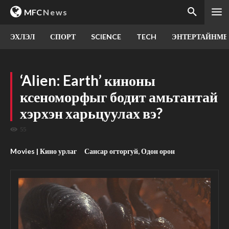
MFC
News
ЭХЛЭЛ
СПОРТ
SCIENCE
TECH
ЭНТЕРТАЙНМЕ
‘Alien: Earth’ киноны
ксеноморфыг бодит амьтантай
хэрхэн харьцуулах вэ?
55
Movies | Кино урлаг
Сансар огторгуй, Одон орон