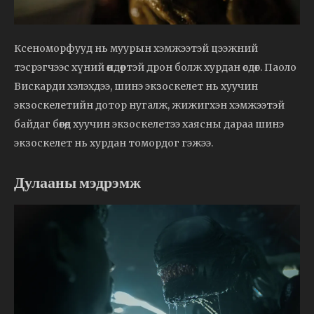
Ксеноморфууд нь муурын хэмжээтэй цээжний
тэсрэгчээс хүний ​​өндөртэй дрон болж хурдан өсдөг. Паоло
Вискарди хэлэхдээ, шинэ экзоскелет нь хуучин
экзоскелетийн дотор нугалж, жижигхэн хэмжээтэй
байдаг бөгөөд хуучин экзоскелетээ хаясны дараа шинэ
экзоскелет нь хурдан томордог гэжээ.
Дулааны мэдрэмж