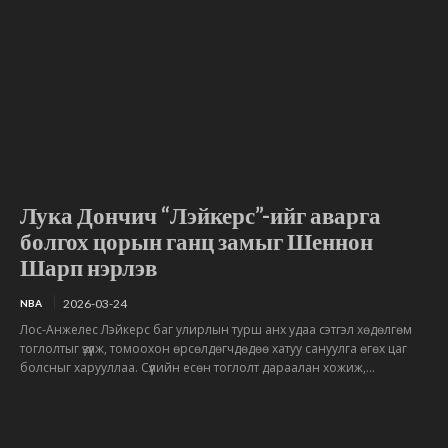
Лука Дончич “Лэйкерс”-ийг аварга
болгох цорын ганц замыг Шеннон
Шарп нэрлэв
2026-03-24
NBA
Лос-Анжелес Лэйкерс баг улирлын турш анх удаа сэтгэл хөдөлгөм
тоглолтыг үзүүлж, томоохон өрсөлдөгчдөдөө хатуу сануулга өгөх цаг
болсныг харууллаа. Сүүлийн есөн тоглолт дараалан хожиж,...