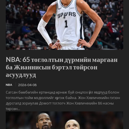
NBA: 65 тоглолтын дүрмийн маргаан
ба Жианнисын бэртэл тойрсон
асуудлууд
2026-04-08
NBA
Сагсан бөмбөгийн ертөнцөд өрнөж буй онцлох үйл явдлууд болон
тоглолтын тойм мэдээллийг хүргэж байна. Жон Хэвличекийн гэгээн
дурсгалд зориулав Домогт тоглогч Жон Хэвличекийн 86 насны
төрсөн...