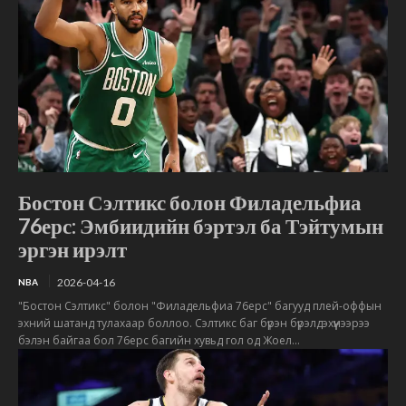
Бостон Сэлтикс болон Филадельфиа
76ерс: Эмбиидийн бэртэл ба Тэйтумын
эргэн ирэлт
2026-04-16
NBA
"Бостон Сэлтикс" болон "Филадельфиа 76ерс" багууд плей-оффын
эхний шатанд тулахаар боллоо. Сэлтикс баг бүрэн бүрэлдэхүүнээрээ
бэлэн байгаа бол 76ерс багийн хувьд гол од Жоел...