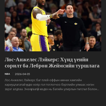
Лос-Анжелес Лэйкерс: Хүнд үеийн
сорилт ба Леброн Жеймсийн туршлага
2026-04-05
NBA
Лос-Анжелес Лэйкерс баг плей-оффын өмнөх хамгийн
хариуцлагатай үедээ хоёр гол тоглогчоо бэртлийн улмаас нэгэн
зэрэг алдлаа. Энэхүү таагүй мэдээ нь багийн улирлын төгсгөл болон...