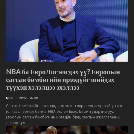
NBA ба ЕвроЛиг нэгдэх үү? Европын
сагсан бөмбөгийн ирээдүйг шийдэх
түүхэн хэлэлцээ эхэллээ
2026-04-08
NBA
Сагсан бөмбөгийн ертөнцөд томоохон өөрчлөлт авчрахуйц нэгэн
үйл явдал өрнөж байна. NBA болон ЕвроЛигийн удирдлагууд
Европын сагсан бөмбөгийн ирээдүйн бүтэц, хамтын ажиллагааны
талаар түүхэн...