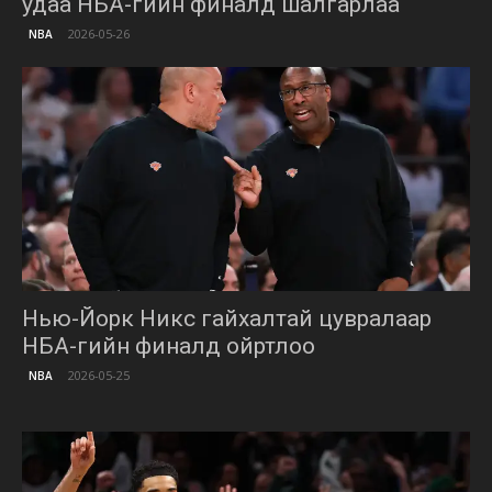
удаа НБА-гийн финалд шалгарлаа
2026-05-26
NBA
Нью-Йорк Никс гайхалтай цувралаар
НБА-гийн финалд ойртлоо
2026-05-25
NBA