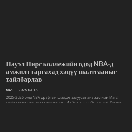
Пауэл Пирс коллежийн одод NBA-д
амжилт гаргахад хэцүү шалтгааныг
тайлбарлав
2026-03-18
NBA
2025-2026 оны NBA драфтын шилдэг залуусыг энэ жилийн March
Madness тэмцээнээс тодруулах гэж байна. BYU-ийн АЖ Дайбантса,
Дьюкийн Камерон Бузер, Канзасын Даррин Петерсон зэрэг...