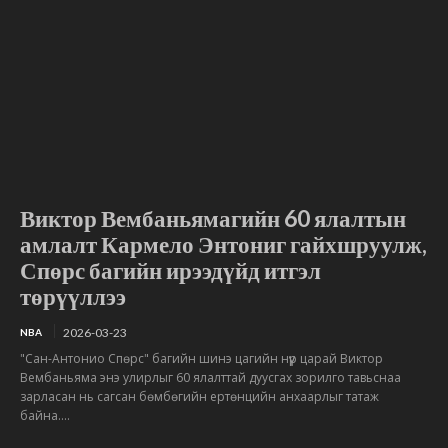
Виктор Вембаньямагийн 60 ялалтын
амлалт Кармело Энтониг гайхшруулж,
Спөрс багийн ирээдүйд итгэл
төрүүллээ
2026-03-23
NBA
"Сан-Антонио Спөрс" багийн шинэ цагийн нүүр царай Виктор
Вембаньяма энэ улирлыг 60 ялалттай дуусгах зорилго тавьснаа
зарласан нь сагсан бөмбөгийн ертөнцийн анхаарлыг татаж
байна....