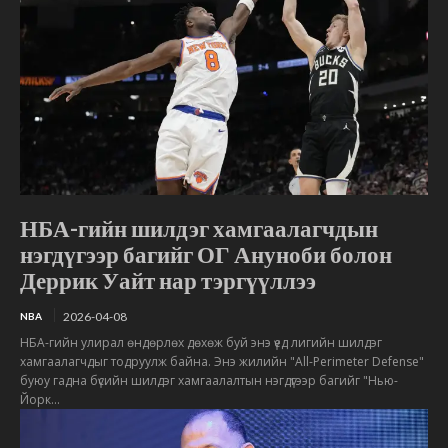
НБА-гийн шилдэг хамгаалагчдын
нэгдүгээр багийг ОГ Ануноби болон
Деррик Уайт нар тэргүүллээ
2026-04-08
NBA
НБА-гийн улирал өндөрлөх дөхөж буй энэ үед лигийн шилдэг
хамгаалагчдыг тодруулж байна. Энэ жилийн "All-Perimeter Defense"
буюу гадна бүсийн шилдэг хамгаалалтын нэгдүгээр багийг "Нью-
Йорк...