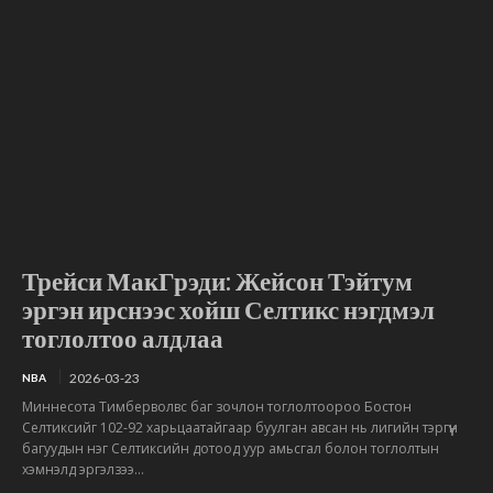
Трейси МакГрэди: Жейсон Тэйтум
эргэн ирснээс хойш Селтикс нэгдмэл
тоглолтоо алдлаа
2026-03-23
NBA
Миннесота Тимберволвс баг зочлон тоглолтоороо Бостон
Селтиксийг 102-92 харьцаатайгаар буулган авсан нь лигийн тэргүүн
багуудын нэг Селтиксийн дотоод уур амьсгал болон тоглолтын
хэмнэлд эргэлзээ...