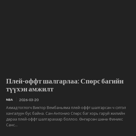
Плей-оффт шалгарлаа: Спөрс багийн
түүхэн амжилт
2026-03-20
NBA
Ахмад тоглогч Виктор Вембаньяма плей-оффт шалгарсан ч сэтгэл
хангалуун бус байна. Сан-Антонио Спөрс баг хорь гаруй жилийн
дараа плей-оффт шалгарахаар боллоо. Өнгөрсөн шөнө Финикс
Санс...