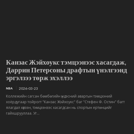
Канзас Жэйхоукс тэмцээнээс хасагдаж,
Даррин Петерсоны драфтын үнэлгээнд
эргэлзээ төрж эхэллээ
2026-03-23
NBA
Коллежийн сагсан бөмбөгийн үндэсний аваргын тэмцээний
хоёрдугаар тойрогт "Канзас Жэйхоукс" баг "Стефен Ф. Остин" багт
ялагдал хүлээн, тэмцээнээс хасагдсан нь спортын ертөнцийг
гайхшрууллаа. Уг...