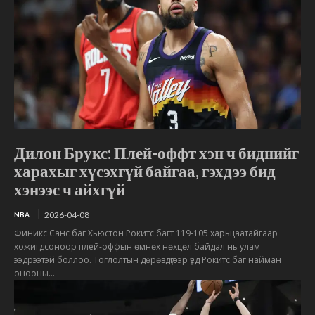
Дилон Брукс: Плей-оффт хэн ч биднийг
харахыг хүсэхгүй байгаа, гэхдээ бид
хэнээс ч айхгүй
2026-04-08
NBA
Финикс Санс баг Хьюстон Рокитс багт 119-105 харьцаатайгаар
хожигдсоноор плей-оффын өмнөх нөхцөл байдал нь улам
ээдрээтэй боллоо. Тоглолтын дөрөвдүгээр үед Рокитс баг найман
онооны...