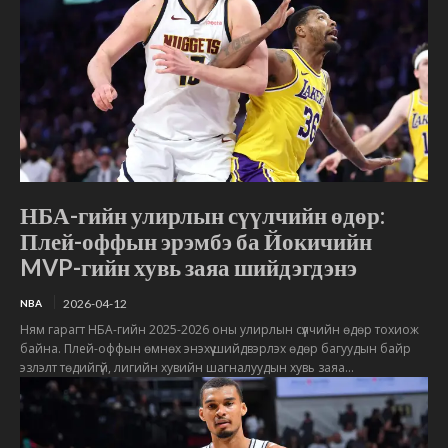
НБА-гийн улирлын сүүлчийн өдөр:
Плей-оффын эрэмбэ ба Йокичийн
MVP-гийн хувь заяа шийдэгдэнэ
2026-04-12
NBA
Ням гарагт НБА-гийн 2025-2026 оны улирлын сүүлчийн өдөр тохиож
байна. Плей-оффын өмнөх энэхүү шийдвэрлэх өдөр багуудын байр
эзлэлт төдийгүй, лигийн хувийн шагналуудын хувь заяа...