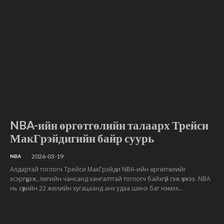
NBA-ийн өргөтгөлийн талаарх Трейси
МакГрэйдигийн байр суурь
2026-03-19
NBA
Алдартай тоглогч Трейси МакГрэйди NBA-ийн өргөтгөлийг
эсэргүүцэж, лигийн чансанд хангалттай тоглогч байхгүй гэж үзжээ. NBA
нь сүүлийн 22 жилийн хугацаанд анх удаа шинэ баг нэмэх...