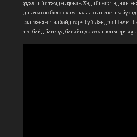
үзүүлэлтийг тэмдэглүүлжээ. Хэдийгээр тэдний 
довтолгоо болон хамгаалалтын систем бүхэлд
сэлгээнээс талбайд гарч буй Лэндри Шэмет б
талбайд байх үед багийн довтолгооны эрч хүч 