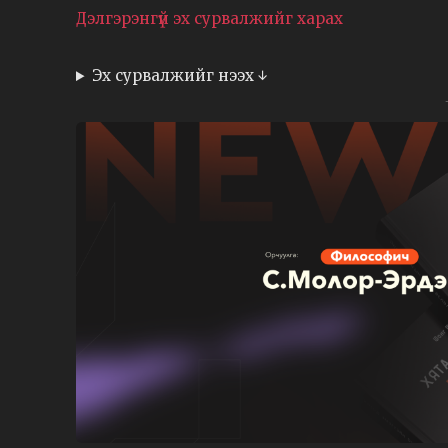
Дэлгэрэнгүй эх сурвалжийг харах
Эх сурвалжийг нээх ↓