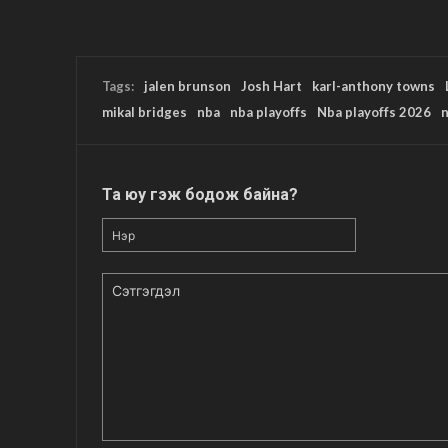
Tags:
jalen brunson
Josh Hart
karl-anthony towns
mikal bridges
nba
nba playoffs
Nba playoffs 2026
n
Та юу гэж бодож байна?
Нэр