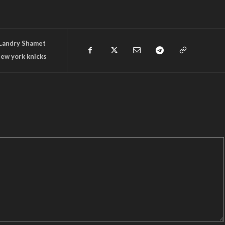
Landry Shamet
ew york knicks