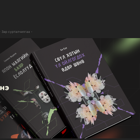
- Зар сурталчилгаа -