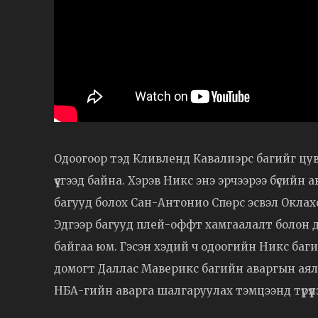
Одоогоор тэд Кливленд Кавалиэрс багийг цу
үүсгээд байна. Хэрэв Никс энэ эрчээрээ бүсий
багууд болох Сан-Антонио Спөрс эсвэл Оклах
Эдгээр багууд плей-оффт хамгаалалт болон 
байгаа юм. Гэсэн хэдий ч одоогийн Никс баги
домогт Даллас Маверикс багийн аваргын аяла
НБА-гийн аварга шалгаруулах тэмцээнд түрүүл