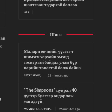
шалтгаан тодорхой боллоо
NBA
Шинэ
сан
ж
Малари өвчнийг үүсгэгч
шимэгч хорхойн эмэнд
тэсвэртэй байдал улам бүр
нарийн төвөгтэй болж байна
22 minutes ago
ЭРҮҮЛ МЭНД
“The Simpsons” цуврал 40
дүгээр бүлгээр өндөрлөж
н
магадгүй
25 minutes ago
MOVIES | КИНО УРЛАГ