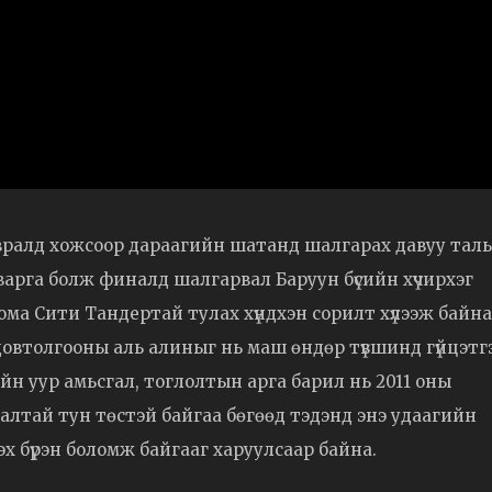
вралд хожсоор дараагийн шатанд шалгарах давуу тал
н аварга болж финалд шалгарвал Баруун бүсийн хүчирхэг
ома Сити Тандертай тулах хүндхэн сорилт хүлээж байна
довтолгооны аль алиныг нь маш өндөр түвшинд гүйцэт
йн уур амьсгал, тоглолтын арга барил нь 2011 оны
лтай тун төстэй байгаа бөгөөд тэдэнд энэ удаагийн
эх бүрэн боломж байгааг харуулсаар байна.