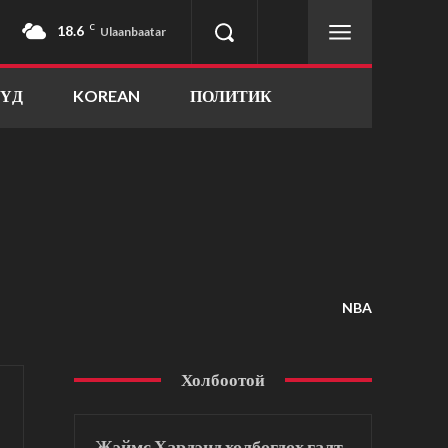
18.6
C
Ulaanbaatar
ҮҮД
KOREAN
ПОЛИТИК
NBA
Холбоотой
Жэймс Хардэнд холбогдох галт