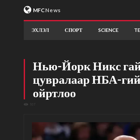
MFC
News
ЭХЛЭЛ
СПОРТ
SCIENCE
T
Нью-Йорк Никс га
цувралаар НБА-гий
ойртлоо
107