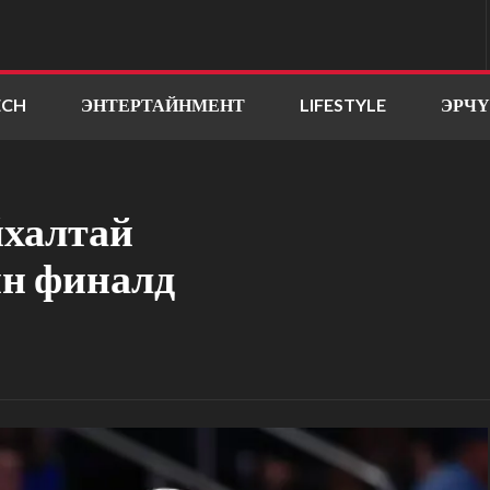
ECH
ЭНТЕРТАЙНМЕНТ
LIFESTYLE
ЭРЧ
йхалтай
н финалд