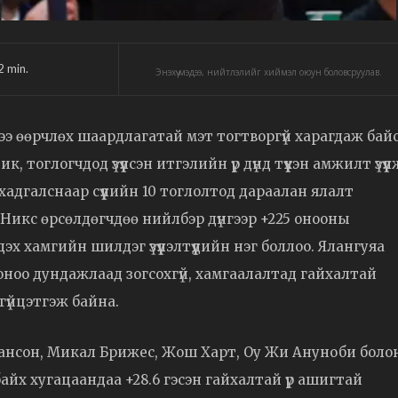
2
min.
Энэхүү мэдээ, нийтлэлийг хиймэл оюун боловсруулав.
нээ өөрчлөх шаардлагатай мэт тогтворгүй харагдаж бай
тоглогчдод үзүүлсэн итгэлийн үр дүнд түүхэн амжилт үзүүл
й хадгалснаар сүүлийн 10 тоглолтод дараалан ялалт
 Никс өрсөлдөгчдөө нийлбэр дүнгээр +225 онооны
дэх хамгийн шилдэг үзүүлэлтүүдийн нэг боллоо. Ялангуяа
 оноо дундажлаад зогсохгүй, хамгаалалтад гайхалтай
 гүйцэтгэж байна.
Брансон, Микал Брижес, Жош Харт, Оу Жи Ануноби боло
йх хугацаандаа +28.6 гэсэн гайхалтай үр ашигтай