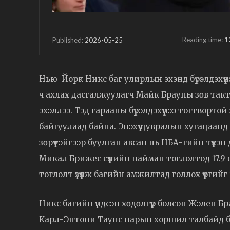
Reading time:
1
2026-05-25
Published:
Нью-Йорк Никс баг улирлын эхэнд бүрэлдэхүү
ч ахлах дасгалжуулагч Майк Брауны зөв тактик, 
эхэллээ. Тэд гарааны бүрэлдэхүүнээ тогтворто
байгуулаад байна. Энэхүү цувралын хугацаанд
зөрүүтэйгээр буулган авсан нь НБА-гийн түүхэн 
Микал Брижес сүүлийн найман тоглолтод 17.9
тоглолт үзүүлж багийн амжилтад голлох үүргийг
Никс багийн үндсэн хөдөлгүүр болсон Жэлен 
Карл-Энтони Таунс нарын хоршил талбайд ба