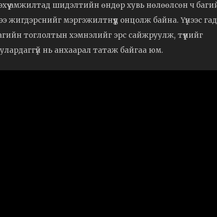
энэхүү амжилтад шидэлтийн өндөр хувь нөлөөлсөн ч баги
ээ жигдэрснийг мэргэжилтнүүд онцолж байна. Үүнээс га
агийн тоглолтын хэмнэлийг эрс сайжруулж, түүнийг
сулардаггүй нь анхаарал татаж байгаа юм.