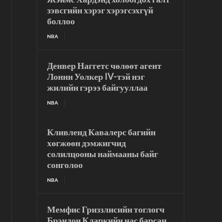
зэвсгийн хэрэг хэрэгсэхгүй
боллоо
NBA
Денвер Наггетс чөлөөт агент
Лонни Уолкер IV-тэй нэг
жилийн гэрээ байгууллаа
NBA
Кливленд Кавалерс багийн
хөгжөөн дэмжигчид
солилцооны наймааны байг
сонголоо
NBA
Мемфис Гриззлисийн тоглогч
Брэндон Кларкийн нас барсан