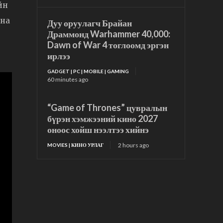
йн
дна
Дуу оруулагч Брайан
Драммонд Warhammer 40,000:
Dawn of War 4 тоглоомд эргэн
ирлээ
GADGET | PC | MOBILE | GAMING
60 minutes ago
“Game of Thrones” цувралын
бүрэн хэмжээний кино 2027
оноос хойш нээлтээ хийнэ
2 hours ago
MOVIES | КИНО УРЛАГ