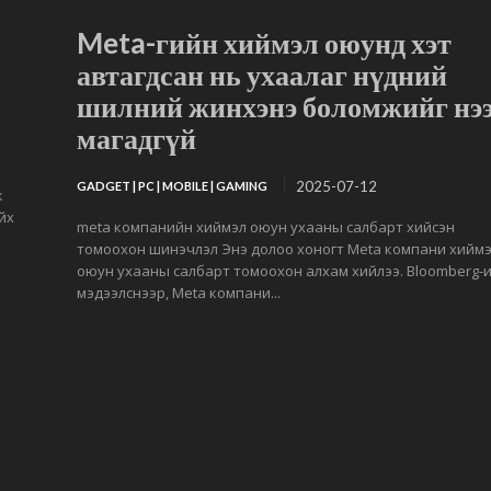
Meta-гийн хиймэл оюунд хэт
автагдсан нь ухаалаг нүдний
шилний жинхэнэ боломжийг нэ
магадгүй
2025-07-12
GADGET | PC | MOBILE | GAMING
к
йх
meta компанийн хиймэл оюун ухааны салбарт хийсэн
томоохон шинэчлэл Энэ долоо хоногт Meta компани хийм
оюун ухааны салбарт томоохон алхам хийлээ. Bloomberg-
мэдээлснээр, Meta компани...