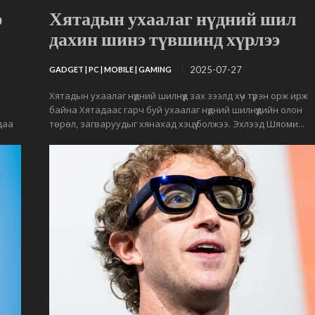
р
Хятадын ухаалаг нүдний шил
дахин шинэ түвшинд хүрлээ
2025-07-27
GADGET | PC | MOBILE | GAMING
Хятадын ухаалаг нүдний шилнүүд зах зээлд хүч түрэн орж ирж
байна Хятадаас гарч буй ухаалаг нүдний шилнүүдийн олон
даа
төрөл, загваруудыг хянахад хэцүү болжээ. Эхлээд Шяоми...