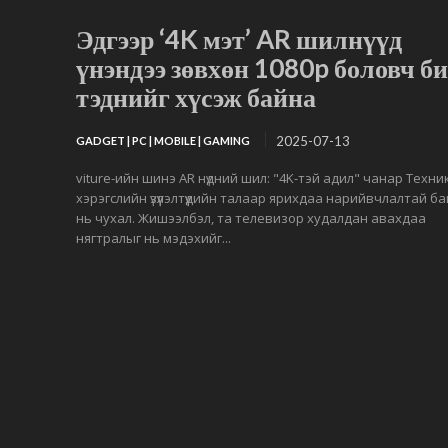
Эдгээр ‘4K мэт’ AR шилнүүд
үнэндээ зөвхөн 1080p боловч би
тэднийг хүсэж байна
2025-07-13
GADGET | PC | MOBILE | GAMING
viture-ийн шинэ AR нүдний шил: "4K-тэй адил" чанар Техни
хэрэгслийн үзүүлэлтүүдийн талаар ярихдаа нарийвчлалтай ба
нь чухал. Жишээлбэл, та телевизор худалдан авахдаа
нягтралыг нь мэдэхийг...