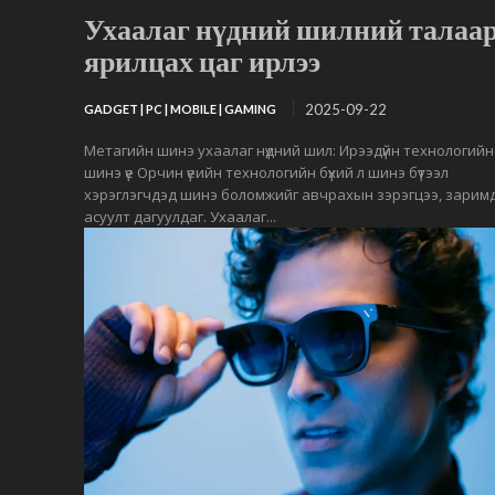
Ухаалаг нүдний шилний талаа
ярилцах цаг ирлээ
2025-09-22
GADGET | PC | MOBILE | GAMING
Метагийн шинэ ухаалаг нүдний шил: Ирээдүйн технологийн
шинэ үе Орчин үеийн технологийн бүхий л шинэ бүтээл
хэрэглэгчдэд шинэ боломжийг авчрахын зэрэгцээ, зарим
асуулт дагуулдаг. Ухаалаг...