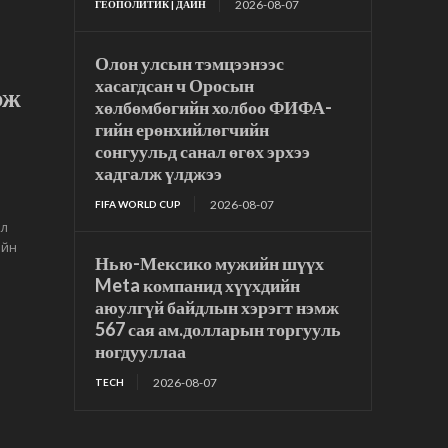
2026-08-07
ГЕОПОЛИТИК | ДАЙН
Олон улсын тэмцээнээс
хасагдсан ч Оросын
эж
хөлбөмбөгийн холбоо ФИФА-
гийн ерөнхийлөгчийн
сонгуульд санал өгөх эрхээ
хадгалж үлджээ
2026-08-07
FIFA WORLD CUP
эл
ийн
Нью-Мексико мужийн шүүх
Meta компанид хүүхдийн
аюулгүй байдлын хэрэгт нэмж
567 сая ам.долларын торгууль
ногдууллаа
2026-08-07
TECH