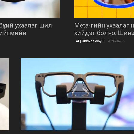
бүхий ухаалаг шил
Meta-гийн ухаалаг 
нийгмийн
хийдэг болно: Шин
2026-04-06
Ai | Хиймэл оюун