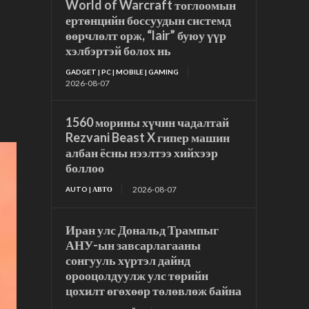
World of Warcraft тоглоомын
ертөнцийн боссуудын системд
өөрчлөлт орж, “lair” буюу үүр
хэлбэртэй болох нь
GADGET | PC | MOBILE | GAMING
2026-08-07
1560 морины хүчин чадалтай
Rezvani Beast X гипер машин
албан ёсны нээлтээ хийхээр
боллоо
2026-08-07
AUTO | АВТО
Иран улс Дональд Трампыг
АНУ-ын завсарлагааны
сонгууль хүртэл дайнд
орооцолдуулж улс төрийн
цохилт өгөхөөр төлөвлөж байна