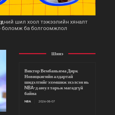
нүдний шил хоол тэжээлийн хяналт
э боломж ба болгоомжлол
Шинэ
Виктор Вембаньяма Дирк
Новицкигийн алдартай
шидэлтийг эзэмшиж эхэлсэн нь
NBA-д аюул тарьж магадгүй
байна
NBA
2026-08-07