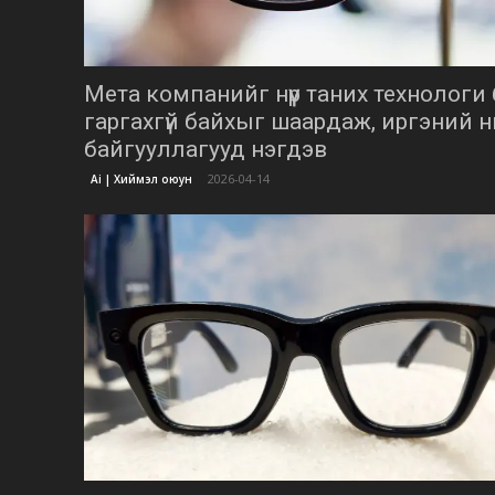
Мета компанийг нүүр таних технологи 
гаргахгүй байхыг шаардаж, иргэний 
байгууллагууд нэгдэв
2026-04-14
Ai | Хиймэл оюун