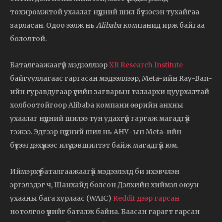
тохиромжтой ухаалаг нүдний шил бүтээсэн тухайгаа
зарласан. Одоо ээлж нь
Alibaba
компанид ирж байгаа
бололтой.
Баталгаажаагүй мэдээллээр
XR Research Institute
байгууллагаас гаргасан мэдээллээр, Meta-ийн Ray-Ban-
ийн гуравдугаар үеийн загварын талаархи цуурхалтай
холбоотойгоор Alibaba компани өөрийн анхны
ухаалаг нүдний шилээ тун удахгүй гаргаж магадгүй
гэжээ. Эдгээр нүдний шил нь АНУ-ын Meta-ийн
бүтээгдэхүүнээс илүү дэвшилтэт байж магадгүй юм.
Иймэрхүү баталгаажаагүй мэдээлэлд би ихэвчлэн
эргэлздэг ч, Шанхайд болсон Дэлхийн хиймэл оюун
ухааны бага хурлаас (WAIC)
Reddit дээр гарсан
нотолгоо үүнийг баталж байна. Баасан гарагт гарсан