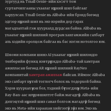
зургууд нь Tmall Genie-ийн хэсэгт том
сурталчилгааны ухаалаг нүдний шил байгааг
харуулсан. Tmall Genie нь Alibaba-ийн брэнд бөгөөд
эдгээр нүдний шил нь энэ нэрийн дор гарах
магадлалтай гэж цуурхалд дурдсан байна. Alibaba нь
ухаалаг нүдний шилний програм хангамжийн салбарт
аль хэдийн оролцож байгаа нь бас нэгэн нотолгоо юм.
Шяоми компани шинэ AI ухаалаг нүдний шилэндээ
төлбөрийн функц нэвтрүүлэхдээ Alibaba-тай хамтран
ажилласан бөгөөд AR нүдний шилний RayNeo
компанитай
хамтран ажиллаж
байсан. Иймээс Alibaba
энэ салбарт хүчтэй тоглогч болох нь тодорхой байна.
Хэрэв цуурхал үнэн бол, тэдний бүтээгдэхүүн Meta-ийн
Ray-Ban-аас илүү дэвшилтэт байж магадгүй. Alibaba нь
дэлгэцтэй нүдний шил санал болгож магадгүй бөгөөд
энэ нь Meta-ийн хараахан хийгээгүй зүйл юм. Энэ нь