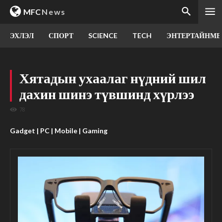
MFC
News
ЭХЛЭЛ
СПОРТ
SCIENCE
TECH
ЭНТЕРТАЙНМЕ
Хятадын ухаалаг нүдний шил
дахин шинэ түвшинд хүрлээ
78
Gadget | PC | Mobile | Gaming