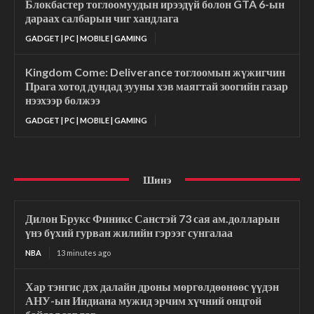
Блокбастер тоглоомуудын ирээдүй болон GTA 6-ын
дараах салбарын чиг хандлага
GADGET | PC | MOBILE | GAMING
Kingdom Come: Deliverance тоглоомын жүжигчин
Прага хотод дундад зууны хэв маягтай зоогийн газар
нээхээр болжээ
GADGET | PC | MOBILE | GAMING
Шинэ
Дилон Брукс Финикс Санстэй 73 сая ам.долларын
үнэ бүхий гурван жилийн гэрээг сунгалаа
NBA
13 minutes ago
Хар тэнгис дэх далайн дроны мөргөлдөөнөөс үүдэн
АНУ-ын Индиана мужид эрчим хүчний онцгой