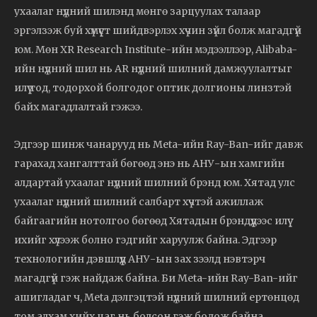
ухаалаг нүдний шилэнд мөнгө зарцуулах талаар
эргэлзэж буй хүмүүст шийдвэрлэх хүчин зүйл болж магадгүй
юм. Мөн XR Research Institute-ийн мэдээллээр, Alibaba-
ийн нүдний шил нь AR нүдний шилний дамжуулалтыг
илүү тод, тодорхой болгодог оптик долгионы линзтэй
байх магадлалтай гэжээ.
Эдгээр шинж чанарууд нь Meta-ийн Ray-Ban-ийг давж
гарахад хангалттай бөгөөд энэ нь АНУ-ын хамгийн
алдартай ухаалаг нүдний шилний брэнд юм. Хятад улс
ухаалаг нүдний шилний салбарт хүчтэй ажиллаж
байгаагийн нотолгоо бөгөөд Хятадын брэндүүдээс илүү
ихийг хүлээж болно гэдгийг харуулж байна. Эдгээр
технологийн дэвшлүүд АНУ-ын зах зээлд нэвтэрч
магадгүй гэж найдаж байна. Би Meta-ийн Ray-Ban-ийг
ашигладаг ч, Meta дэлгэцтэй нүдний шилний ертөнцөд
том алхам хийх цаг нь болсон гэж бодож байна.