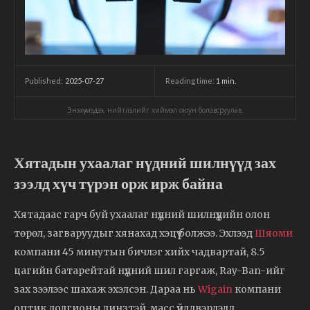
2025-07-27
Reading time:
1
min.
Published:
Энэхүү мэдээ, нийтлэлийг хиймэл оюун боловсруулав.
Хятадын ухаалаг нүдний шилнүүд зах
зээлд хүч түрэн орж ирж байна
Хятадаас гарч буй ухаалаг нүдний шилнүүдийн олон
төрөл, загваруудыг хянахад хэцүү болжээ. Эхлээд
Шяоми
компани 45 минутын бичлэг хийх чадвартай, 8.5
цагийн батарейтай нүдний шил гаргаж, Ray-Ban-ийг
зах зээлээс шахаж эхэлсэн. Дараа нь
Wigain
компани
оптик долгионы линзтэй, масс үйлдвэрлэлд