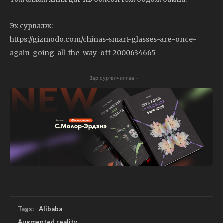
Эх сурвалж:
https://gizmodo.com/chinas-smart-glasses-are-once-
again-going-all-the-way-off-2000634665
- Зар сурталчилгаа -
Tags:
Alibaba
Augmented reality