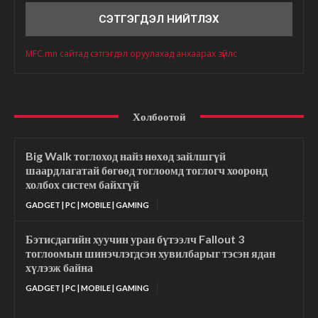
MFC.mn сайтад сэтгэгдэл оруулахад анхаарах зүйлс
Холбоотой
Big Walk тоглоход найз нөхөд зайлшгүй
шаардлагатай бөгөөд тоглоомд тоглогч хооронд
холбох систем байхгүй
GADGET | PC | MOBILE | GAMING
Бэтисдагийн хуучин уран бүтээлч Fallout 3
тоглоомын шинэчлэгдсэн хувилбарыг тэсэн ядан
хүлээж байна
GADGET | PC | MOBILE | GAMING