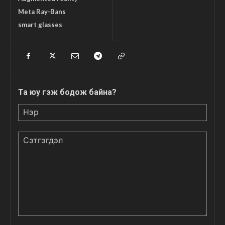
Meta Ray-Bans
smart glasses
Та юу гэж бодож байна?
Нэр
Сэтгэгдэл