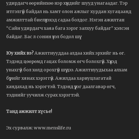
удирдагч өөрийнхөө нэр хүндийг шууд унагаадаг. Тэр
итгэлгүй байдал нь хамт олон ажлыг хурдан хугацаанд
амжилттай биелүүлэхэд садаа болдог. Нэгэн ажилтан
“Сайн удирдагч хаяа бага зэрэг залхуу байдаг” хэлсэн
байдаг. Бас л сонин үзэл бодол шүү.
Юу хийх вэ?
Ажилтнууддаа алдаа хийх эрхийг нь өг.
Тэдэнд цөөрөмд гацах боломж өгч болохгүй. Хүүхэд
унахгүй бол хөлд орохгүй шүү дээ. Ажилтнуудыхаа алхам
бүрийг хянах хэрэггүй. Ажилдаа хариуцлагатай
хандахад нь хэрэгтэй. Тэдэнд үүрэг даалгавар өгч,
тэднийг уучилж сурах хэрэгтэй.
Танд амжилт хүсье!
Эх сурвалж: www.menslife.ru