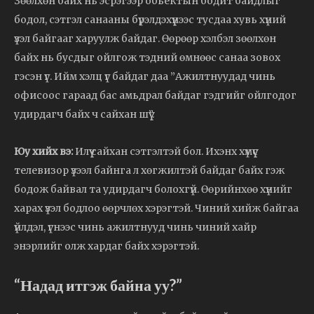
Зөөлхөн байх нь эсрэгээр обьектын бодит байдлыг
бодол, сэтгэл санааны бүрэлдэхүүнээс тусдаа хувь хүний
үзэл байгааг харуулж байдаг. Өөрөөр хэлбэл зөөлхөн
байх нь бусдыг ойлгож тэдний өмнөөс санаа зовох
гэсэн үг. Ийм хэлц үг байдаг даа ”Ажилтнуудад чинь
офисоос гараад бас амьдрал байдаг гэдгийг ойлгодог
удирдагч байх ч сайхан шүү”.
Юу хийх вэ:
Илүү сайхан сэтгэлтэй бол. Ихэнх хүмүүс
телевизор үзээл байнга л хөгжилтэй байдаг байх гэж
бодож байвал та удирдагч болохгүй. Өөрийнхөө хүнийг
харах үзэл бодлоо өөрчлөх хэрэгтэй. Чиний хийж байгаа
үйлдэл, үгнээс чинь ажилтнууд чинь чиний хайр
энэрлийг олж хардаг байх хэрэгтэй.
“Надад итгэж байна уу?”