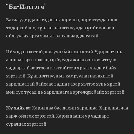
“Би-Илтгэгч”
Багаа удирдана гэдэг нь зорилго, зорилтуудаа зөв
тодорхойлох, түүнчлэн ажилтнууддаа үүнийг зөвөөр
ойлгуулах арга замыг олох шаардлагатай.
Ийм үед нээлттэй, шулуун байх хэрэгтэй. Удирдагч нь
аливаа гэрээ хэлэлцээр бусад ажилд өөртөө итгүүлэх
чадвартай өөртөө итгэлтэйгээр ярьж чаддаг байх
хэрэгтэй. Бүх ажилтнуудыг хамруулан идэвхитэй
харилцаатай байхаас гадна газар хэлтэс хувь хүнтэй
мөн тус тусад нь харилцаагаа өргөжүүлж байх хэрэгтэй.
Юу хийх вэ:
Харилцаа бас дахин харилцаа. Харилцагчаа
харж ойлгох хэрэгтэй. Харилцааны ур чадварт
суралцах хэрэгтэй.