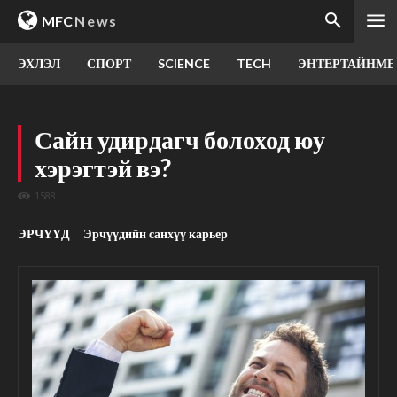
MFC
News
ЭХЛЭЛ
СПОРТ
SCIENCE
TECH
ЭНТЕРТАЙНМЕ
Сайн удирдагч болоход юу
хэрэгтэй вэ?
1588
ЭРЧҮҮД
Эрчүүдийн санхүү карьер