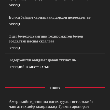
ЭРЧҮҮД
Болхи байдал харилцаанд хэрхэн нөлөөлдөг вэ
ЭРЧҮҮД
Эцэг болоход хамгийн тохиромжтой болон
эрсдэлтэй насны судалгаа
ЭРЧҮҮД
Тодорхойгүй байдлыг даван туулах нь
ЭРЧҮҮДИЙН САНХҮҮ КАРЬЕР
Шинэ
Америкийн иргэншил олгох хууль тогтоомжийг
чангатгах хоёр захирамжид Трамп гарын үсэг