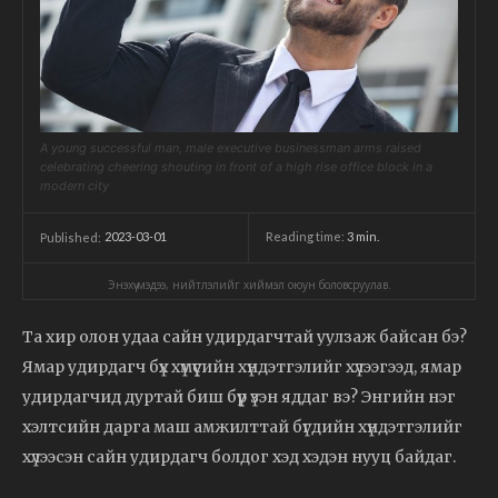
A young successful man, male executive businessman arms raised
celebrating cheering shouting in front of a high rise office block in a
modern city
2023-03-01
Reading time:
3
min.
Published:
Энэхүү мэдээ, нийтлэлийг хиймэл оюун боловсруулав.
Та хир олон удаа сайн удирдагчтай уулзаж байсан бэ?
Ямар удирдагч бүх хүмүүсийн хүндэтгэлийг хүлээгээд, ямар
удирдагчид дуртай биш бүүр үзэн яддаг вэ? Энгийн нэг
хэлтсийн дарга маш амжилттай бүгдийн хүндэтгэлийг
хүлээсэн сайн удирдагч болдог хэд хэдэн нууц байдаг.