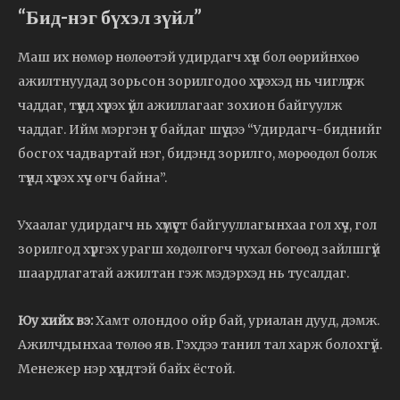
“Бид-нэг бүхэл зүйл”
Маш их нөмөр нөлөөтэй удирдагч хүн бол өөрийнхөө
ажилтнуудад зорьсон зорилгодоо хүрэхэд нь чиглүүлж
чаддаг, түүнд хүрэх үйл ажиллагааг зохион байгуулж
чаддаг. Ийм мэргэн үг байдаг шүү дээ “Удирдагч-биднийг
босгох чадвартай нэг, бидэнд зорилго, мөрөөдөл болж
түүнд хүрэх хүч өгч байна”.
Ухаалаг удирдагч нь хүмүүст байгууллагынхаа гол хүч, гол
зорилгод хүргэх урагш хөдөлгөгч чухал бөгөөд зайлшгүй
шаардлагатай ажилтан гэж мэдэрхэд нь тусалдаг.
Юу хийх вэ:
Хамт олондоо ойр бай, уриалан дууд, дэмж.
Ажилчдынхаа төлөө яв. Гэхдээ танил тал харж болохгүй.
Менежер нэр хүндтэй байх ёстой.