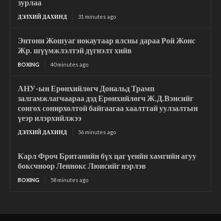
зурлаа
ДЭЛХИЙ ДАХИНД
31 minutes ago
Энтони Жошуаг нокаутаар ялсны дараа Рой Жонс
Жр. шүүмжлэлтэй дүгнэлт хийв
BOXING
40 minutes ago
АНУ-ын Ерөнхийлөгч Дональд Трамп
залгамжлагчаараа дэд Ерөнхийлөгч Ж.Д.Вэнсийг
сонгох сонирхолтой байгаагаа хаалттай уулзалтын
үеэр илэрхийлжээ
ДЭЛХИЙ ДАХИНД
56 minutes ago
Карл Фроч Британийн бүх цаг үеийн хамгийн агуу
боксчноор Леннокс Люисийг нэрлэв
BOXING
58 minutes ago