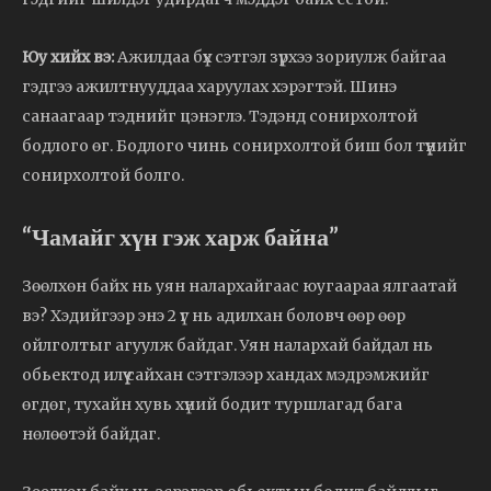
Юу хийх вэ:
Ажилдаа бүх сэтгэл зүрхээ зориулж байгаа
гэдгээ ажилтнууддаа харуулах хэрэгтэй. Шинэ
санаагаар тэднийг цэнэглэ. Тэдэнд сонирхолтой
бодлого өг. Бодлого чинь сонирхолтой биш бол түүнийг
сонирхолтой болго.
“Чамайг хүн гэж харж байна”
Зөөлхөн байх нь уян налархайгаас юугаараа ялгаатай
вэ? Хэдийгээр энэ 2 үг нь адилхан боловч өөр өөр
ойлголтыг агуулж байдаг. Уян налархай байдал нь
обьектод илүү сайхан сэтгэлээр хандах мэдрэмжийг
өгдөг, тухайн хувь хүний бодит туршлагад бага
нөлөөтэй байдаг.