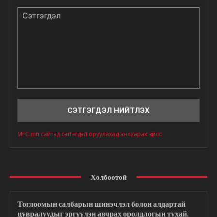
Сэтгэгдэл
MFC.mn сайтад сэтгэгдэл оруулахад анхаарах зүйлс
Холбоотой
Тоглоомын салбарын шинэчлэл болон алдартай
цувралуудыг эргүүлэн авчрах оролдлогын тухай.