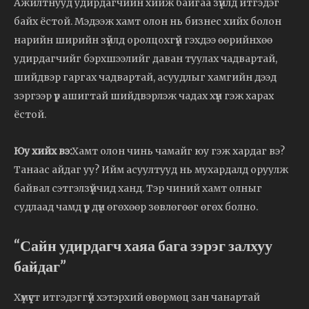
Ажилтнууд удирдагчийн хийж байгаа зүйлд итгэдэг
байх ёстой. Мэдээж хамт олон нь бизнес хийх болон
нарийн ширийн зүйлд оролцохгүй гэхдээ өөрийнхөө
удирдагчийг бэрхшээлийг даван туулах чадвартай,
шийдвэр гаргах чадвартай, асуудлыг хамгийн дээд
зэргээр үр ашигтай шийдвэрлэж чадах хүн гэж харах
ёстой.
Юу хийх вэ:
Хамт олон чинь чамайг юу гэж хардаг вэ?
Танаас айдаг уу? Ийм асуултууд нь мухардалд оруулж
байвал сэтгэлзүйчид ханд. Тэр чиний хамт олныг
судлаад чамд үр дүн өгөхөөр зөвлөгөөг өгөх болно.
“Сайн удирдагч хаяа бага зэрэг залхуу
байдаг”
Хүмүүст итгэдэггүй хэтэрхий өвөрмөц зан чанартай