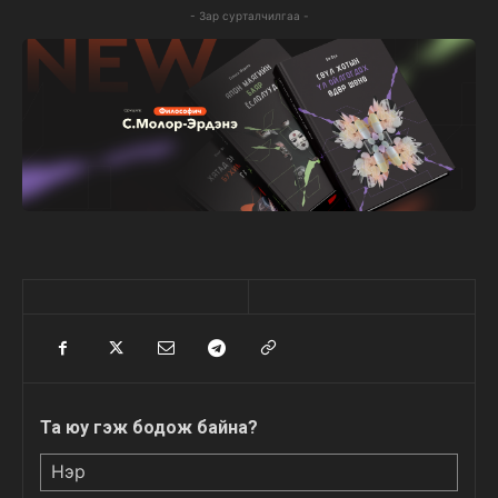
- Зар сурталчилгаа -
Та юу гэж бодож байна?
Нэр