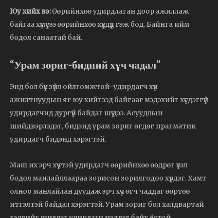
Юу хийх вэ:
Өөрийнхөө удирдлаган доор ажиллаж
байгаа хүмүүсээ өөрийнхөө хүүхдүүд гэж бод. Байнга ийм
бодол санаатай бай.
“Урам зориг-бидний хүч чадал”
Энд бол бүх зүйл ойлгомжтой-удирдагч хүн
ажилтнуудын яг юу хийгээд байгааг мэдэхийг хүсдэггүй
удирдагчид дургүй байдаг шүү дээ. Асуудлын
шийдвэрлэдэг, бидэнд урам зориг өгдөг прагматик
удирдагч бидэнд хэрэгтэй.
Маш их эрч хүчтэй удирдагч өөрийнхөө өөдрөг үзэл
бодол манлайллаараа зорисон зорилгодоо хүрдэг. Хамт
олноо манлайлан дуудаж эрч хүч өгч чаддаг өөртөө
итгэлтэй байдал хэрэгтэй. Урам зориг бол халдвартай
гэдгийг шилдэг удирдагч мэддэг байх ёстой.