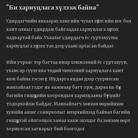
“Би хариуцлага хүлээж байна”
Удирдагчийн анхаарах хамгийн чухал зүйлсийн нэг бол
хамт олныг удирдаж байгаадаа хариуцлага хүлээх
чадвартай байх. Ухаалаг удирдагч ёс суртахууны
хариуцлага хүлээх тал дээр ухамсарласан байдаг.
Ийм учраас тэр багтаа ямар хэмжээний ёс суртахуун,
ухамсар суулгана төдий чинээний хариуцлага хамт
явж байна гэсэн үг. Шударга явдал дээр суурилсан
манлайлал гэдэг нь аажмаар багт орж, дараа нь бүх
багийн гишүүдийн хоорондын харилцааны бүтцийг
тодорхойлж байдаг. Манлайлагч зөвхөн өөрийнхөө
хувийн ашиг сонирхолыг илэрхийлээд байвал багийн
гишүүдтэй ойлголцох замаа хааж эхэлдэг ба зөвхөн өөрт
зориулсан загварыг бий болгодог.