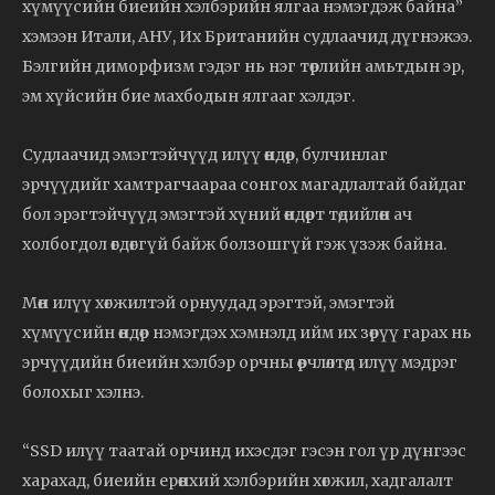
хүмүүсийн биеийн хэлбэрийн ялгаа нэмэгдэж байна”
хэмээн Итали, АНУ, Их Британийн судлаачид дүгнэжээ.
Бэлгийн диморфизм гэдэг нь нэг төрлийн амьтдын эр,
эм хүйсийн бие махбодын ялгааг хэлдэг.
Судлаачид эмэгтэйчүүд илүү өндөр, булчинлаг
эрчүүдийг хамтрагчаараа сонгох магадлалтай байдаг
бол эрэгтэйчүүд эмэгтэй хүний өндөрт төдийлөн ач
холбогдол өгдөггүй байж болзошгүй гэж үзэж байна.
Мөн илүү хөгжилтэй орнуудад эрэгтэй, эмэгтэй
хүмүүсийн өндөр нэмэгдэх хэмнэлд ийм их зөрүү гарах нь
эрчүүдийн биеийн хэлбэр орчны өөрчлөлтөд илүү мэдрэг
болохыг хэлнэ.
“SSD илүү таатай орчинд ихэсдэг гэсэн гол үр дүнгээс
харахад, биеийн ерөнхий хэлбэрийн хөгжил, хадгалалт