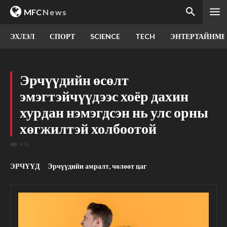
MFC
News
ЭХЛЭЛ
СПОРТ
SCIENCE
TECH
ЭНТЕРТАЙНМЕ
Эрчүүдийн өсөлт
эмэгтэйчүүдээс хоёр дахин
хурдан нэмэгдсэн нь улс орны
хөгжилтэй холбоотой
416
ЭРЧҮҮД
Эрчүүдийн амралт, чөлөөт цаг