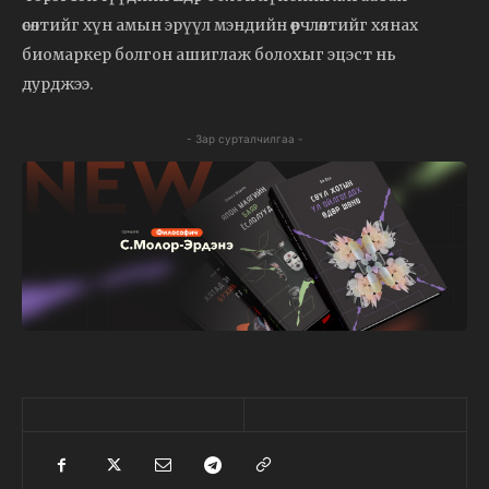
өсөлтийг хүн амын эрүүл мэндийн өөрчлөлтийг хянах
биомаркер болгон ашиглаж болохыг эцэст нь
дурджээ.
- Зар сурталчилгаа -