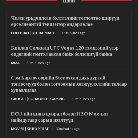
Шинэ
Челси урьдчилсан бэлтгэлийн тоглолтоо ширүүн
өрсөлдөөнтэй тэнцээгээр өндөрлөлөө
FOOTBALL | ХӨЛБӨМБӨГ
16 minutes ago
Квилан Салкилд UFC Vegas 120 тэмцээний үеэр
өвдөгний гэмтэл авсан байж болзошгүй байна
MMA
30 minutes ago
Сэм Барлоу өөрийн Steam сан дахь дуртай
тоглоомууд болон тоглоомын хөгжүүлэлтийн талаар
хуваалцлаа
GADGET | PC | MOBILE | GAMING
30 minutes ago
DCU-ийн шинэ цуврал болон HBO Max-ын
наймдугаар сарын нээлтүүд
MOVIES | КИНО УРЛАГ
30 minutes ago