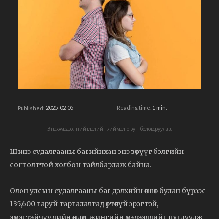
2025-02-05
Reading time:
1
min.
Published:
Энэхүү мэдээ, нийтлэлийг хиймэл оюун боловсруулав.
Шинэ судалгааны багийнхан энэ зөрүүг бэлгийн
сонголттой холбон тайлбарлаж байна.
Олон улсын судалгааны баг дэлхийн өнцөг булан бүрээс
135,600 гаруй таргалалтад өртөөгүй эрэгтэй,
эмэгтэйчүүдийн өндөр, жингийн мэдээллийг цуглуулж,