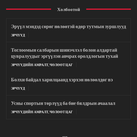
Холбоотой
Эрүүл мэндэд сөрөг нөлөөтэй өдөр тутмын зуршлууд
ЭРЧҮҮД
Тоглоомын салбарын шинэчлэл болон алдартай
цувралуудыг эргүүлэн авчрах оролдлогын тухай
ЭРЧҮҮДИЙН АМРАЛТ, ЧӨЛӨӨТ ЦАГ
Болхи байдал харилцаанд хэрхэн нөлөөлдөг вэ
ЭРЧҮҮД
Усны спортын төрлүүд ба бие бялдрын ачаалал
ЭРЧҮҮДИЙН АМРАЛТ, ЧӨЛӨӨТ ЦАГ