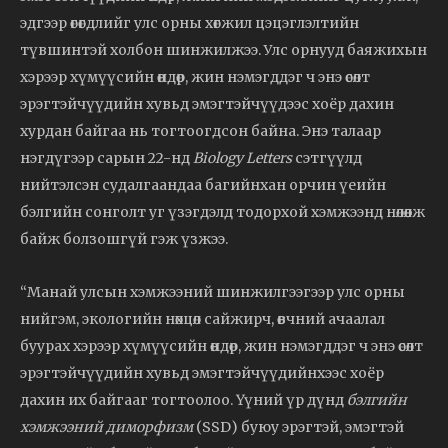
эдгээр өгөгдлийг улс орны хөгжил цэцэглэлтийн
түвшинтэй холбон шинжилжээ. Улс орнууд баяжихын
хэрээр хүмүүсийн өндөр, жин нэмэгддэг ч энэ өсөлт
эрэгтэйчүүдийн хувьд эмэгтэйчүүдээс хоёр дахин
хурдан байгаа нь тогтоогдсон байна. Энэ талаар
нэгдүгээр сарын 22-нд
Biology Letters
сэтгүүлд
нийтэлсэн судалгаандаа багийнхан орчин үеийн
бэлгийн сонголт уг үзэгдэлд тодорхой хэмжээнд нөлөөлж
байж болзошгүй гэж үзжээ.
“Манай улсын хэмжээний шинжилгээгээр улс орны
нийгэм, экологийн нөхцөл сайжирч, өвчний ачаалал
буурах хэрээр хүмүүсийн өндөр, жин нэмэгддэг ч энэ өсөлт
эрэгтэйчүүдийн хувьд эмэгтэйчүүдийнхээс хоёр
дахин их байгааг тогтоолоо. Үүний үр дүнд
бэлгийн
хэмжээний диморфизм
(SSD) буюу эрэгтэй, эмэгтэй