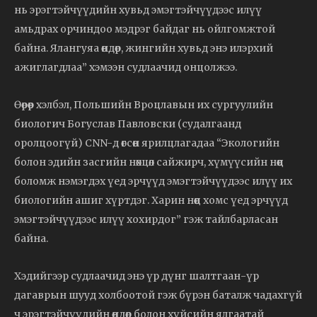
нь эрэгтэйчүүдийн хувьд эмэгтэйчүүдээс илүү
амьдрах орчиндоо мэдрэг байдаг нь ойлгомжтой
байна. Ялангуяа өндөр, жингийн хувьд энэ илэрхий
ажиглагдлаа” хэмээн судлаачид онцолжээ.
Өөрөөр хэлбэл, Польшийн Вроцлавын их сургуулийн
биологич Богуслав Павловски (судалгаанд
оролцоогүй) CNN-д өгсөн ярилцлагадаа “Экологийн
болон эдийн засгийн нөхцөл сайжирч, хүмүүсийн нөөц
боломж нэмэгдэх үед эрчүүд эмэгтэйчүүдээс илүү их
биологийн ашиг хүртдэг. Харин нөөц хомс үед эрчүүд
эмэгтэйчүүдээс илүү хохирдог” гэж тайлбарласан
байна.
Хэдийгээр судлаачид энэ үр дүнг шалтгаан-үр
дагаврын шууд холбоотой гэж бүрэн баталж чадахгүй
ч эрэгтэйчүүдийн өндөр болон хүйсийн ялгаатай