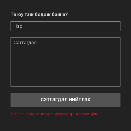
Та юу гэж бодож байна?
Нэр
Сэтгэгдэл
MFC.mn сайтад сэтгэгдэл оруулахад анхаарах зүйлс