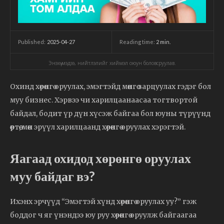
2025-04-27
Reading time:
2
min.
Published:
Энэхүү мэдээ, нийтлэлийг хиймэл оюун боловсруулав.
Охинд хөрөнгө оруулах, эмэгтэйд мөнгө зарцуулах гэдэг бол
муу бизнес. Хэрвээ чи харилцаанаасаа тогтвортой
байдал, бодит үр дүн хүсэж байгаа бол юуны түрүүнд
өөртөө, мөн эрүүл харилцаанд хөрөнгө оруулах хэрэгтэй.
Яагаад охидод хөрөнгө оруулах
муу байдаг вэ?
Ихэнх эрчүүд “Эмэгтэй хүнд хөрөнгө оруулах уу?” гэж
боддог ч яг үнэндээ юу руу хөрөнгө оруулж байгаагаа