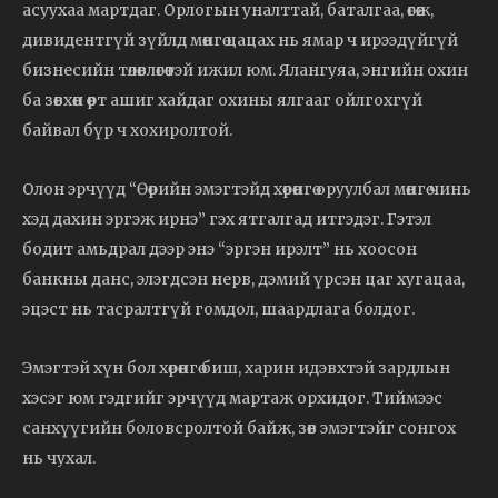
асуухаа мартдаг. Орлогын уналттай, баталгаа, өгөөж,
дивидентгүй зүйлд мөнгө цацах нь ямар ч ирээдүйгүй
бизнесийн төлөвлөгөөтэй ижил юм. Ялангуяа, энгийн охин
ба зөвхөн өөрт ашиг хайдаг охины ялгааг ойлгохгүй
байвал бүр ч хохиролтой.
Олон эрчүүд “Өөрийн эмэгтэйд хөрөнгө оруулбал мөнгө чинь
хэд дахин эргэж ирнэ” гэх ятгалгад итгэдэг. Гэтэл
бодит амьдрал дээр энэ “эргэн ирэлт” нь хоосон
банкны данс, элэгдсэн нерв, дэмий үрсэн цаг хугацаа,
эцэст нь тасралтгүй гомдол, шаардлага болдог.
Эмэгтэй хүн бол хөрөнгө биш, харин идэвхтэй зардлын
хэсэг юм гэдгийг эрчүүд мартаж орхидог. Тиймээс
санхүүгийн боловсролтой байж, зөв эмэгтэйг сонгох
нь чухал.