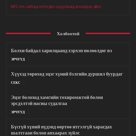
MFC.mn сайтад сэтгэгдэл оруулахад анхаарах зүйлс
Холбоотой
Болхи байдал харилцаанд хэрхэн нөлөөлдөг вэ
ЭРЧҮҮД
Хүүхэд төрөхөд эцэг хүний бэлгийн дуршил буурдаг
СЕКС
Эцэг болоход хамгийн тохиромжтой болон
эрсдэлтэй насны судалгаа
ЭРЧҮҮД
Бүсгүй хүний нүдэнд өөртөө итгэлгүй харагдах
шалтгаан болон анхаарах зүйлс