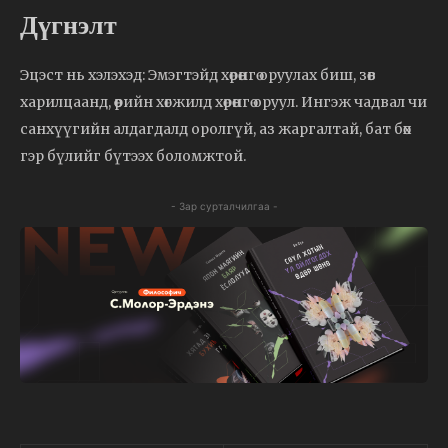
Дүгнэлт
Эцэст нь хэлэхэд: Эмэгтэйд хөрөнгө оруулах биш, зөв
харилцаанд, өөрийн хөгжилд хөрөнгө оруул. Ингэж чадвал чи
санхүүгийн алдагдалд оролгүй, аз жаргалтай, бат бөх
гэр бүлийг бүтээх боломжтой.
- Зар сурталчилгаа -