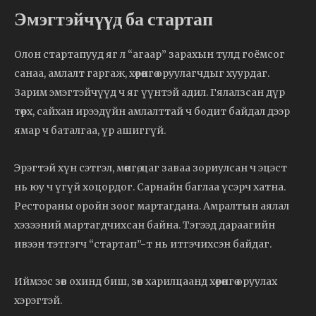
Эмэгтэйчүүд ба стартап
Олон стартапууд яг л “агаар” зарахын тулд гоёмсог
санаа, амлалт гаргаж, хөрөнгө оруулагчдыг хуурдаг.
Зарим эмэгтэйчүүд ч яг үүнтэй адил. Гялалзсан дүр
төрх, сайхан ирээдүйн амлалттай ч бодит байдал дээр
ямар ч баталгаа, үр ашиггүй.
Эрэгтэй хүн сэтгэл, мөнгө, цаг заваа зориулсан ч эцэст
нь юу ч үгүй хоцордог. Сарнайн баглаа үсэрч хатна.
Рестораны оройн зоог мартагдана. Амралтын аялал
хэзээний мартагдчихсан байна. Тэгээд дараагийн
ивээн тэтгэгч “стартап”-т нь итгэчихсэн байдаг.
Иймээс зөв охинд биш, зөв харилцаанд хөрөнгө оруулах
хэрэгтэй.