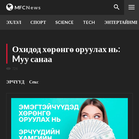
MFC
News
ЭХЛЭЛ
СПОРТ
SCIENCE
TECH
ЭНТЕРТАЙНМЕ
Охидод хөрөнгө оруулах нь:
Mуу санаа
726
ЭРЧҮҮД
Секс