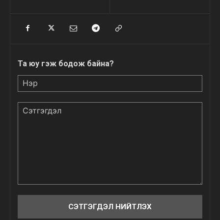
Та юу гэж бодож байна?
Нэр
Сэтгэгдэл