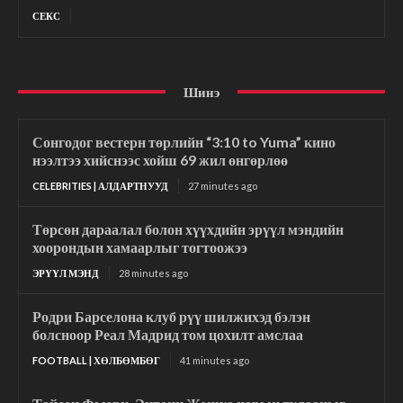
СЕКС
Шинэ
Сонгодог вестерн төрлийн “3:10 to Yuma” кино
нээлтээ хийснээс хойш 69 жил өнгөрлөө
CELEBRITIES | АЛДАРТНУУД
27 minutes ago
Төрсөн дараалал болон хүүхдийн эрүүл мэндийн
хоорондын хамаарлыг тогтоожээ
ЭРҮҮЛ МЭНД
28 minutes ago
Родри Барселона клуб рүү шилжихэд бэлэн
болсноор Реал Мадрид том цохилт амслаа
FOOTBALL | ХӨЛБӨМБӨГ
41 minutes ago