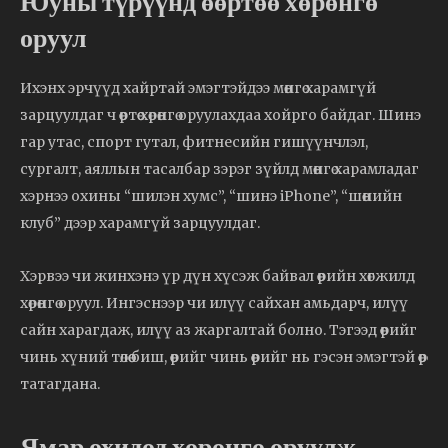
Юуны түрүүнд өөртөө хөрөнгө
оруул
Ихэнх эрчүүд хайртай эмэгтэйдээ мөнгө харамгүй
зарцуулдаг ч өөртөө хөрөнгө оруулахдаа хойрго байдаг. Шинэ
гар утас, спорт гутал, фитнесийн гишүүнчлэл,
сургалт, аяллын тасалбар зэрэг зүйлд мөнгө харамладаг
хэрнээ охины “шилэн хумс”, “шинэ iPhone”, “шөнийн
клуб” дээр харамгүй зарцуулдаг.
Хэрвээ чи жинхэнэ үр дүн хүсэж байвал өөрийн хөгжилд
хөрөнгө оруул. Ингэснээр чи илүү сайхан амьдарч, илүү
сайн харагдаж, илүү аз жаргалтай болно. Тэгээд өөрийг
чинь хүний төлөө биш, өөрийг чинь өөрийг нь гэсэн эмэгтэй өөрөө
татагдана.
Ямар охидод хөрөнгө оруулж