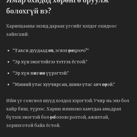
болохгүй вэ?
Харилцааны эхэнд дараах үгсийг хэлдэг охидоос
зайлсхий:
“Такси дуудаад өгөөч, эсвэл өөрөө ирээч?”
“Эр хүн эмэгтэйгээ тэтгэх ёстой.”
“Эр хүн мөнгө өгөх үүрэгтэй.”
“Миний утас хуучирсан, шинэ утас авч өгөөрэй.”
Ийм үг сонсвол шууд холдох хэрэгтэй. Учир нь энэ бол
хайр биш, түрээс. Харин жинхэнэ хамтдаа амьдрал
бүтээх эмэгтэй бол өөрөө боловсролтой, ажилтай,
зорилготой байх ёстой.