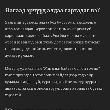
Яагаад эрчүүд алдаа гаргадаг вэ?
Хамгийн түгээмэл алдаа бол буруу эмэгтэйд хөрөнгө
оруулсан явдал. Буруу сонголт нь аз жаргалгүй
харилцааны эхлэл байдаг. Энэ бол махны мухлагт
орсон өлсгөлөн муурын тухай домогтой ижил: Хагасыг
нь идэж, үлдсэнийг нь сүйтгээд эцэст нь сэтгэл
дундуур үлддэг.
Мөн эрчүүд ихэвчлэн “Мөнгө төлж байгаа бол би гол нь”
гэж эндүүрдэг. Гэтэл бодит байдал дээр тэд хайр
худалдаж авдаггүй, түрээсэлдэг. Ингэж түр зуурын
анхаарал авахын оронд эрүүл, бодит харилцаа бүтээх
хэрэгтэй.