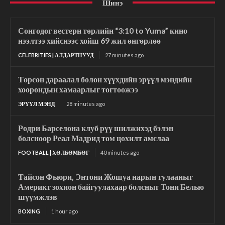
Шинэ
Сонгодог вестерн төрлийн “3:10 to Yuma” кино
нээлтээ хийснээс хойш 69 жил өнгөрлөө
CELEBRITIES | АЛДАРТНУУД
27 minutes ago
Төрсөн дараалал болон хүүхдийн эрүүл мэндийн
хоорондын хамаарлыг тогтоожээ
ЭРҮҮЛ МЭНД
28 minutes ago
Родри Барселона клуб рүү шилжихэд бэлэн
болсноор Реал Мадрид том цохилт амслаа
FOOTBALL | ХӨЛБӨМБӨГ
40 minutes ago
Тайсон Фьюри, Энтони Жошуа нарын тулааныг
Америкт зохион байгуулахаар болсныг Тони Белью
шүүмжлэв
BOXING
1 hour ago