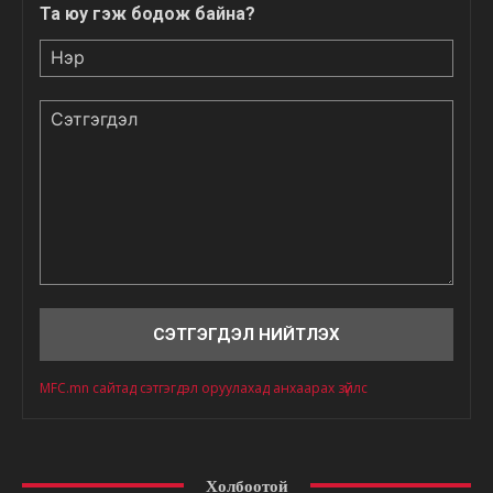
Та юу гэж бодож байна?
Нэр
Сэтгэгдэл
MFC.mn сайтад сэтгэгдэл оруулахад анхаарах зүйлс
Холбоотой