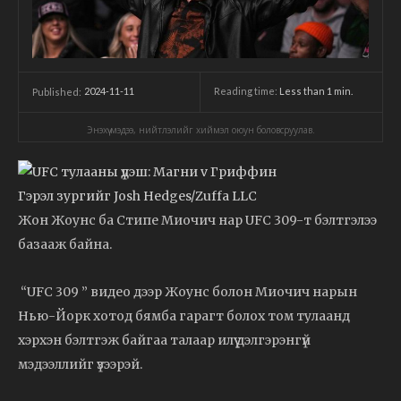
2024-11-11
Reading time:
Less than 1
min.
Published:
Энэхүү мэдээ, нийтлэлийг хиймэл оюун боловсруулав.
Гэрэл зургийг Josh Hedges/Zuffa LLC
Жон Жоунс ба Стипе Миочич нар UFC 309-т бэлтгэлээ
базааж байна.
“UFC 309 ” видео дээр Жоунс болон Миочич нарын
Нью-Йорк хотод бямба гарагт болох том тулаанд
хэрхэн бэлтгэж байгаа талаар илүү дэлгэрэнгүй
мэдээллийг үзээрэй.