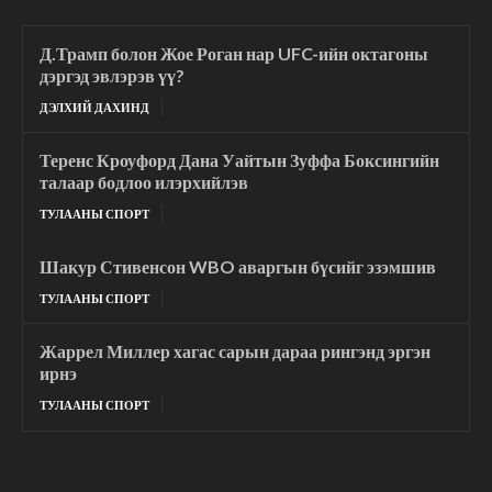
Д.Трамп болон Жое Роган нар UFC-ийн октагоны
дэргэд эвлэрэв үү?
ДЭЛХИЙ ДАХИНД
Теренс Кроуфорд Дана Уайтын Зуффа Боксингийн
талаар бодлоо илэрхийлэв
ТУЛААНЫ СПОРТ
Шакур Стивенсон WBO аваргын бүсийг эзэмшив
ТУЛААНЫ СПОРТ
Жаррел Миллер хагас сарын дараа рингэнд эргэн
ирнэ
ТУЛААНЫ СПОРТ