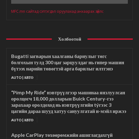
MFC.mn сайтад сэтгэгдэл оруулахад анхаарах зүйлс
Холбоотой
Bugatti загварын хаалганы бариулыг төгс
болгохын тулд 300 цаг зарцуулдаг нь гипер машин
бүтээх нарийн төвөгтэй арга барилыг илтгэнэ
AUTO | АВТО
“Pimp My Ride” нэвтрүүлгээр машинаа янзлуулсан
оролцогч 18,000 долларын Buick Century-гээ
зарахаар оролдоход нь нэвтрүүлгийн týгээс 3
цагийн дараа шууд хатуу сануулгатай и-мэйл иржээ
AUTO | АВТО
Apple CarPlay төхөөрөмжийн ашиглагдахгүй