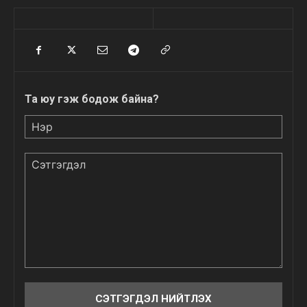
Та юу гэж бодож байна?
Нэр
Сэтгэгдэл