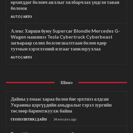
орхигддог боловч аяллыг хялбарчлах үндсэн таван
боломж
AUTO | АВТО
Алекс Хирши буюу Supercar Blondie Mercedes G-
Wagen машинээ Tesla Cybertruck Cyberbeast
загвараар солих болсон шалтгаан болон өдөр
тутмын хэрэглээний ялгааг танилцууллаа
AUTO | АВТО
Шинэ
Дайны улмаас хараа болон бие эрхтнээ алдсан
Украины цэргүүдийн амьдралыг гэрэл зургийн
төслөөр баримтжуулж байна
ГЕОПОЛИТИК | ДАЙН
34 minutes ago