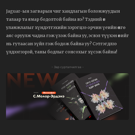
Jaguar-ын загварын чиг хандлагын боломжуудын
талаар та ямар бодолтой байна вэ? Тэдний өв
уламжлалыг хүндэтгэхийн зэрэгцээ орчин үеийн өнгө
аяс оруулж чадна гэж үзэж байна уу, эсвэл түүхэн өвийг
нь гутаасан зүйл гэж бодож байна уу? Сэтгэгдлээ
үлдээгээрэй, таны бодлыг сонсохыг хүсэж байна!
- Зар сурталчилгаа -