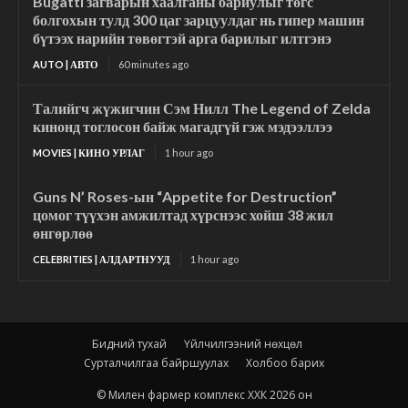
Bugatti загварын хаалганы бариулыг төгс
болгохын тулд 300 цаг зарцуулдаг нь гипер машин
бүтээх нарийн төвөгтэй арга барилыг илтгэнэ
AUTO | АВТО
60 minutes ago
Талийгч жүжигчин Сэм Нилл The Legend of Zelda
кинонд тоглосон байж магадгүй гэж мэдээллээ
MOVIES | КИНО УРЛАГ
1 hour ago
Guns N’ Roses-ын “Appetite for Destruction”
цомог түүхэн амжилтад хүрснээс хойш 38 жил
өнгөрлөө
CELEBRITIES | АЛДАРТНУУД
1 hour ago
Бидний тухай
Үйлчилгээний нөхцөл
Сурталчилгаа байршуулах
Холбоо барих
© Милен фармер комплекс ХХК 2026 он