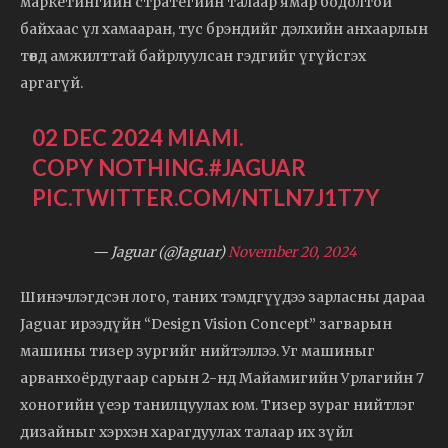
маркетингийн стратегийн талаар ямар бодолтой
байхаас үл хамааран, тус брэндийг дэлхийн анхаарлын
төвд амжилттай байрлуулсан гэдгийг үгүйсгэх
аргагүй.
02 DEC 2024 MIAMI.
COPY NOTHING.
#JAGUAR
PIC.TWITTER.COM/NTLN7J1T7Y
— Jaguar (@Jaguar)
November 20, 2024
Шинэчлэгдсэн лого, таних тэмдгүүдээ зарласны дараа
Jaguar ирээдүйн “Design Vision Concept” загварын
машины тизер зургийг нийтэллээ. Уг машиныг
арванхоёрдугаар сарын 2-нд Майамигийн Урлагийн 7
хоногийн үеэр танилцуулах юм. Тизер зураг нийтлэг
дизайныг хэрхэн харагдуулах талаар их зүйл