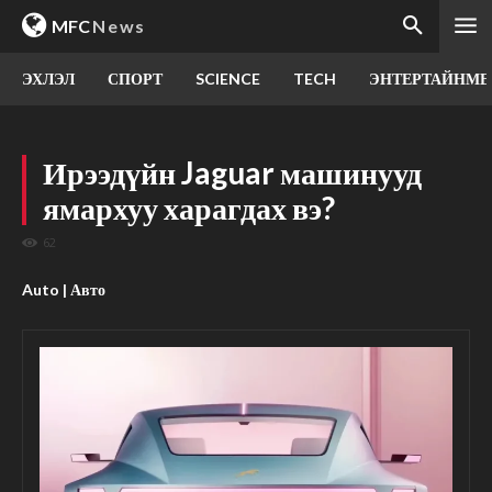
MFC
News
ЭХЛЭЛ
СПОРТ
SCIENCE
TECH
ЭНТЕРТАЙНМЕ
Ирээдүйн Jaguar машинууд
ямархуу харагдах вэ?
62
Auto | Авто