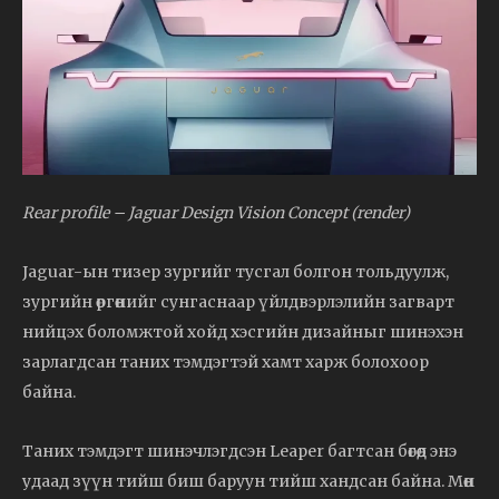
Rear profile – Jaguar Design Vision Concept (render)
Jaguar-ын тизер зургийг тусгал болгон тольдуулж,
зургийн өргөнийг сунгаснаар үйлдвэрлэлийн загварт
нийцэх боломжтой хойд хэсгийн дизайныг шинэхэн
зарлагдсан таних тэмдэгтэй хамт харж болохоор
байна.
Таних тэмдэгт шинэчлэгдсэн Leaper багтсан бөгөөд энэ
удаад зүүн тийш биш баруун тийш хандсан байна. Мөн