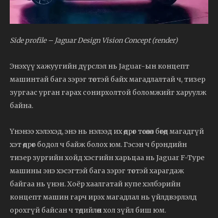
Side profile – Jaguar Design Vision Concept (render)
Энэхүү хажуугийн дүрслэл нь Jaguar-ын концепт
машинтай бага зэрэг төстэй байх магадлалтай ч, тизер
зургаас урган гарах сонирхолтой боломжийг харуулж
байна.
Үнэнээ хэлэхэд, энэ нь нэлээд их өөдрөг төсөөлөл бөгөөд магадгүй
хэт өөдрөг бодол ч байж болох юм. Гэсэн ч брэндийн
тизер зургийн хойд хэсгийн харьцаа нь Jaguar F-Type
машины энэ хэсэгтэй бага зэрэг төстэй харагдаж
байгаа нь үнэн. Хоёр хаалгатай купе хэлбэрийн
концепт машин гарч ирэх магадлал нь үйлдвэрлэлд
орохгүй байсан ч төдийлөн хол зүйл биш юм.