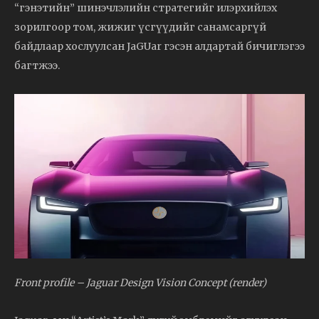
“гэнэтийн” шинэчлэлийн стратегийг илэрхийлэх
зорилгоор том, жижиг үсгүүдийг санамсаргүй
байдлаар хослуулсан JaGUar гэсэн алдартай бичиглэгээ
багтжээ.
Front profile – Jaguar Design Vision Concept (render)