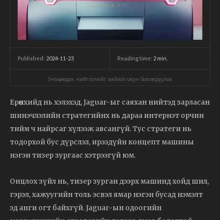
2024-11-23
Reading time:
2
min.
Published:
Энэхүү мэдээ, нийтлэлийг хиймэл оюун боловсруулав.
Ерөнхийд нь хэлэхэд, Jaguar-ыг саяхан нийтэд зарласан
шинэчлэлийн стратегийнх нь дараа интернэт орчин
тийм ч найрсаг хүлээж авсангүй. Тус стратеги нь
тодорхой бус дүрслэл, ирээдүйн концепт машины
нэгэн тизер зургаас хэтрээгүй юм.
Онцлох зүйл нь, тизер зурган дээрх машинд хойд шил,
гэрэл, хажуугийн толь эсвэл ямар нэгэн бусад нэмэлт
эд анги огт байхгүй. Jaguar-ын одоогийн