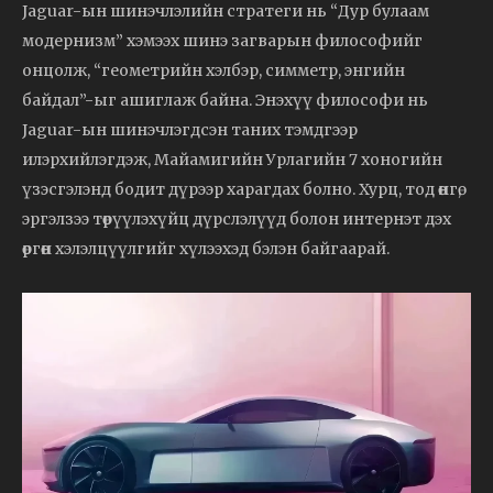
Jaguar-ын шинэчлэлийн стратеги нь “Дур булаам
модернизм” хэмээх шинэ загварын философийг
онцолж, “геометрийн хэлбэр, симметр, энгийн
байдал”-ыг ашиглаж байна. Энэхүү философи нь
Jaguar-ын шинэчлэгдсэн таних тэмдгээр
илэрхийлэгдэж, Майамигийн Урлагийн 7 хоногийн
үзэсгэлэнд бодит дүрээр харагдах болно. Хурц, тод өнгө,
эргэлзээ төрүүлэхүйц дүрслэлүүд болон интернэт дэх
өргөн хэлэлцүүлгийг хүлээхэд бэлэн байгаарай.