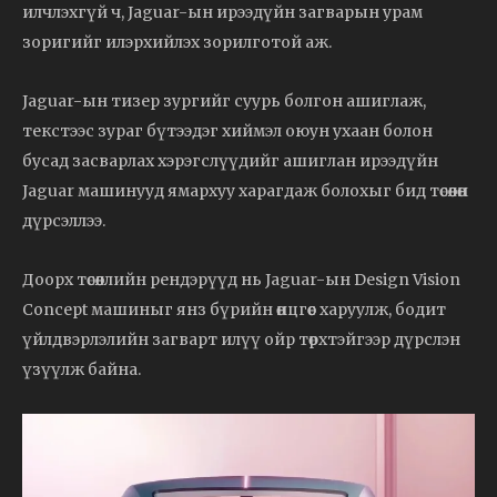
илчлэхгүй ч, Jaguar-ын ирээдүйн загварын урам
зоригийг илэрхийлэх зорилготой аж.
Jaguar-ын тизер зургийг суурь болгон ашиглаж,
текстээс зураг бүтээдэг хиймэл оюун ухаан болон
бусад засварлах хэрэгслүүдийг ашиглан ирээдүйн
Jaguar машинууд ямархуу харагдаж болохыг бид төсөөлөн
дүрсэллээ.
Доорх төсөөллийн рендэрүүд нь Jaguar-ын Design Vision
Concept машиныг янз бүрийн өнцгөөс харуулж, бодит
үйлдвэрлэлийн загварт илүү ойр төрхтэйгээр дүрслэн
үзүүлж байна.