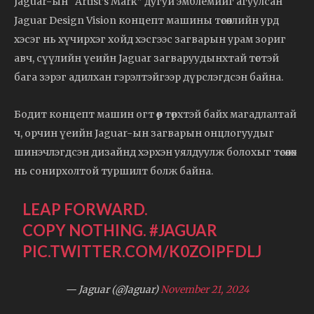
Jaguar-ын “Artist’s Mark” дугуй эмблемийг агуулсан
Jaguar Design Vision концепт машины төсөөллийн урд
хэсэг нь хүчирхэг хойд хэсгээс загварын урам зориг
авч, сүүлийн үеийн Jaguar загваруудынхтай төстэй
бага зэрэг адилхан гэрэлтэйгээр дүрслэгдсэн байна.
Бодит концепт машин огт өөр төрхтэй байх магадлалтай
ч, орчин үеийн Jaguar-ын загварын онцлогуудыг
шинэчлэгдсэн дизайнд хэрхэн уялдуулж болохыг төсөөлөх
нь сонирхолтой туршилт болж байна.
LEAP FORWARD.
COPY NOTHING.
#JAGUAR
PIC.TWITTER.COM/K0ZOIPFDLJ
— Jaguar (@Jaguar)
November 21, 2024