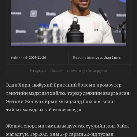
2024-11-26
Reading time:
Less than 1
min.
Published:
Энэхүү мэдээ, нийтлэлийг хиймэл оюун боловсруулав.
Эдди Хирн, нөлөө бүхий Британий боксын промоутер,
гэнэтийн мэдэгдэл хийлээ. Тэрээр дэлхийн аварга асан
Энтони Жошуа ойрын хугацаанд боксоос зодог
тайлах магадлалтай гэж мэдэгдэв.
Жошуа спортын замналаа дуусгах сүүлийн жил байж
магадгүй. Тэр 2025 оны 2-р сарын 22-нд тулаан