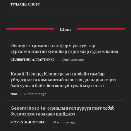
ТУЛААНЫ СПОРТ
Шинэ
Disney+ стриминг платформ үнэгүй, зар
сурталчилгаатай хувилбар гаргахаар судалж байна
CELEBRITIES | АЛДАРТНУУД
15 minutes ago
Кавай Леонард Клипперсын талбайн самбар
үйлдвэрлэгч компанитай олон сая долларын гэрээ
байгуулсан байж болзошгүй тухай мэдээллээ
NBA
22 minutes ago
General hospital сериалын гол дүрүүд гэмт хამის
бүлэглэлээс гарахаар шийджээ
MOVIES | КИНО УРЛАГ
41 minutes ago