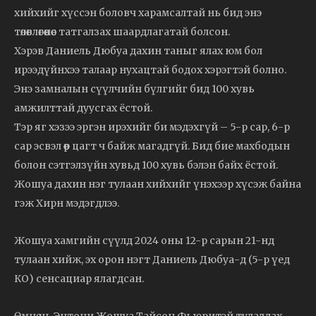
хийхийг хүссэн боловч харамсалтай нь бид энэ
төлөвлөгөөнөөс татгалзах шаардлагатай болсон.
Хэрэв Даниель Дюбуа дахин таныг ялах юм бол
ирээдүйнхээ талаар нухацтай бодох хэрэгтэй болно.
Энэ замналын сүүлчийн бүлгийг бид 100 хувь
амжилттай дуусгах ёстой.
Тэр яг хэзээ эргэн ирэхийг би мэдэхгүй – 5-р сар, 6-р
сар эсвэл өөр цагт ч байж магадгүй. Бид бие махбодын
болон сэтгэлзүйн хувьд 100 хувь бэлэн байх ёстой.
Жошуа дахин нэг тулаан хийхийг үнэхээр хүсэж байна
гэж Хирн мэдэгдлээ.
Жошуа хамгийн сүүлд 2024 оны 12-р сарын 21-нд
тулаан хийж, эх орон нэгт Даниель Дюбуа-д (5-р үед
КО) сенсациар ялагдсан.
Өмнө нь Энтони Жошуа Тайсон Фьюритэй тулалдах