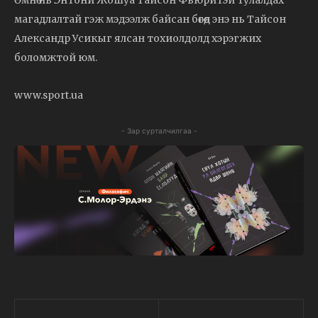
магадлалтай гэж мэдээлж байсан бөгөөд энэ нь Тайсон
Александр Усикыг ялсан тохиолдолд хэрэгжих
боломжтой юм.
www.sport.ua
- Зар сурталчилгаа -