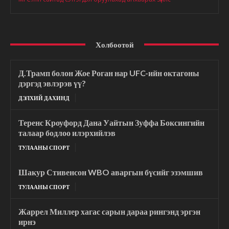
Холбоотой
Д.Трамп болон Жое Роган нар UFC-ийн октагоны
дэргэд эвлэрэв үү?
ДЭЛХИЙ ДАХИНД
Теренс Кроуфорд Дана Уайтын Зуффа Боксингийн
талаар бодлоо илэрхийлэв
ТУЛААНЫ СПОРТ
Шакур Стивенсон WBO аваргын бүсийг эзэмшив
ТУЛААНЫ СПОРТ
Жаррел Миллер хагас сарын дараа рингэнд эргэн
ирнэ