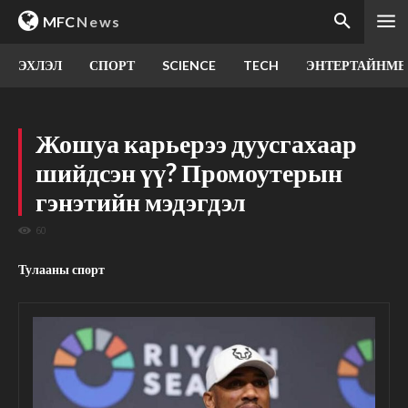
MFC
News
ЭХЛЭЛ
СПОРТ
SCIENCE
TECH
ЭНТЕРТАЙНМЕ
Жошуа карьерээ дуусгахаар
шийдсэн үү? Промоутерын
гэнэтийн мэдэгдэл
60
Тулааны спорт