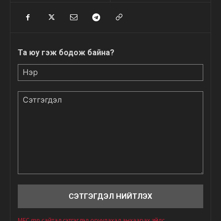
Та юу гэж бодож байна?
Нэр
Сэтгэгдэл
MFC.mn сайтад сэтгэгдэл оруулахад анхаарах зүйлс