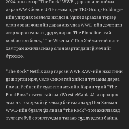
2024 оны эхээр “The Rock” WWE-д эргэн ирснийхээ
дараа WWE болон UFC-г эзэмшдэг TKO Group Holdings-
ийн удирдах зөвлөлд нэгдсэн. Үүний дараахан тэрээр
олон арван жилийн дараа анх удаа WWE-ийн дэлгэцэн
дээр хорон санаат дүрд хувирав. The Bloodline-тай
холбоотон болж, “The Wiseman” Пол Хэймантай нягт
хамтран ажилласнаар олон мартагдашгүй мөчийг
бүтээжээ.
“The Rock” Netflix дээр гарсан WWE RAW-ийн нээлтийн
үдэш эргэн ирж, Соло Сикоатай хийсэн тулааны дараа
Роман Рейнсийг хүндэтгэн мэхийв. Харин түүний “The
Final Boss” статустайгаар WrestleMania 41-д оролцох
эсэх нь тодорхойгүй хэвээр байгаа энэ үед Пол Хэйман
WWE-ийн бүтээлч үйл явцад “The Rock”-той ажиллахад
тулгарч буй сорилтуудын талаар сүүлд дурдсан байна.