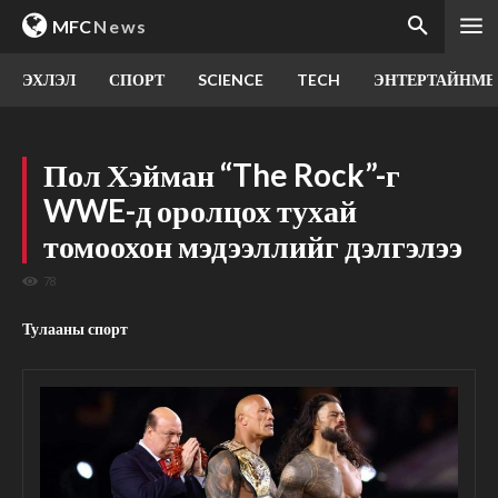
MFC
News
ЭХЛЭЛ
СПОРТ
SCIENCE
TECH
ЭНТЕРТАЙНМЕ
Пол Хэйман “The Rock”-г
WWE-д оролцох тухай
томоохон мэдээллийг дэлгэлээ
78
Тулааны спорт