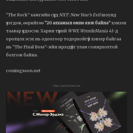
“The Rock” хамгийн сүүлд
NXT: New Year’s Evil
шоунд
үзэгдэж, өөрийгөө
“20 алхамын өмнө явж байна”
хэмээн
таавар үлдээсэн. Харин түүний
WWE WrestleMania 41
-д
оролцох эсэх нь одоогоор тодорхойгүй хэвээр байгаа
нь “The Final Boss”-ийн ирээдүйг улам сонирхолтой
болгож байна.
comingsoon.net
- Зар сурталчилгаа -