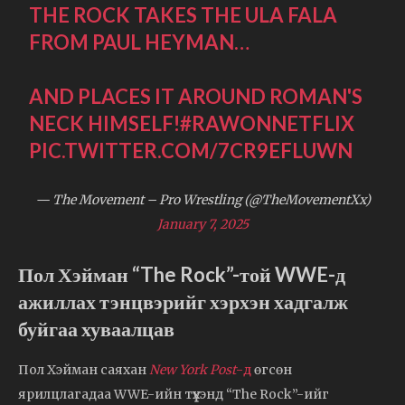
THE ROCK TAKES THE ULA FALA
FROM PAUL HEYMAN…
AND PLACES IT AROUND ROMAN'S
NECK HIMSELF!
#RAWONNETFLIX
PIC.TWITTER.COM/7CR9EFLUWN
— The Movement – Pro Wrestling (@TheMovementXx)
January 7, 2025
Пол Хэйман “The Rock”-той WWE-д
ажиллах тэнцвэрийг хэрхэн хадгалж
буйгаа хуваалцав
Пол Хэйман саяхан
New York Post
-д
өгсөн
ярилцлагадаа WWE-ийн түүхэнд “The Rock”-ийг