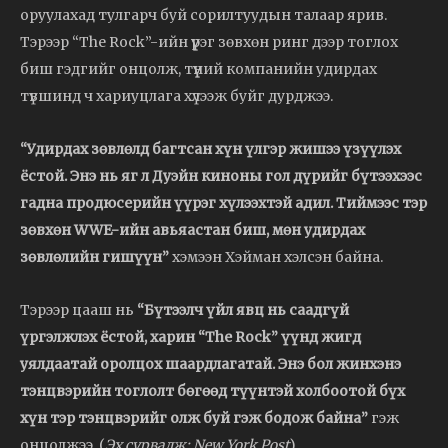
оруулахад тулгарч буй сорилтуудын талаар ярив.
Тэрээр “The Rock”-ийн үүрэг зөвхөн ринг дээр тоглох
биш гэдгийг онцолж, түүний компанийн удирдах
түвшинд ч хариуцлага хүлээж буйг дурджээ.
“Удирдах зөвлөлд багтсан хүн үлгэр жишээ үзүүлэх
ёстой. Энэ нь яг л Дуэйн киноны гол дүрийг бүтээхээс
гадна продюсерийн үүрэг хүлээхтэй адил. Тиймээс тэр
зөвхөн WWE-ийн авьяастан биш, мөн удирдах
зөвлөлийн гишүүн”
хэмээн Хэйман хэлсэн байна.
Тэрээр цааш нь
“Бүтээлч үйл явц нь саадгүй
үргэлжлэх ёстой, харин “The Rock” үүнд жигд
уялдаатай оролцох шаардлагатай. Энэ бол жинхэнэ
тэнцвэрийн тоглолт бөгөөд түүнтэй холбоотой бүх
хүн тэр тэнцвэрийг олж буй гэж бодож байна”
гэж
онцолжээ. (
Эх сурвалж: New York Post
)