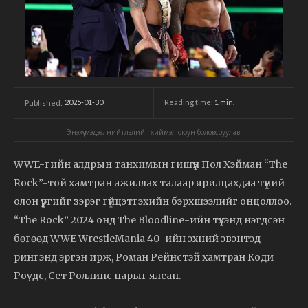
2025-01-30
Reading time:
1
min.
Published:
Энэхүү мэдээ, нийтлэлийг хиймэл оюун боловсруулав.
WWE-гийн алдрын танхимын гишүүн Пол Хэйман “The
Rock”-той хамтран ажиллах талаар ярилцахдаа түүний
олон үүргийг зэрэг гүйцэтгэхийн бэрхшээлийг онцоллоо.
“The Rock” 2024 онд The Bloodline-ийн түүхэнд нэгдсэн
бөгөөд WWE WrestleMania 40-ийн эхний эвэнтэд
рингэнд эргэн ирж, Роман Рейнстэй хамтран Коди
Роудс, Сет Роллинс нарыг ялсан.