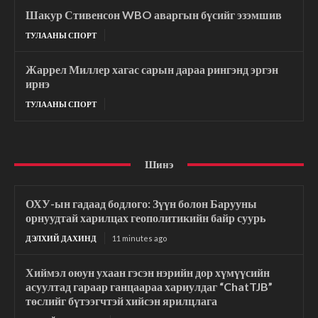
Шакур Стивенсон WBO аваргын бүсийг эзэмшив
ТУЛААНЫ СПОРТ
Жаррел Миллер хагас сарын дараа рингэнд эргэн
ирнэ
ТУЛААНЫ СПОРТ
Шинэ
ОХУ-ын гадаад бодлого: Зүүн болон Барууны
орнуудтай харилцах геополитикийн байр суурь
ДЭЛХИЙ ДАХИНД
11 minutes ago
Хиймэл оюун ухаан гэсэн нэрийн дор хүмүүсийн
асуултад гараар ганцаараа хариулдаг “ChatTJB”
төслийг бүтээгчтэй хийсэн ярилцлага