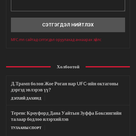
Сэтгэгдэл
MFC.mn сайтад сэтгэгдэл оруулахад анхаарах зүйлс
Холбоотой
Д.Трамп болон Жое Роган нар UFC-ийн октагоны
дэргэд эвлэрэв үү?
ДЭЛХИЙ ДАХИНД
Теренс Кроуфорд Дана Уайтын Зуффа Боксингийн
талаар бодлоо илэрхийлэв
ТУЛААНЫ СПОРТ