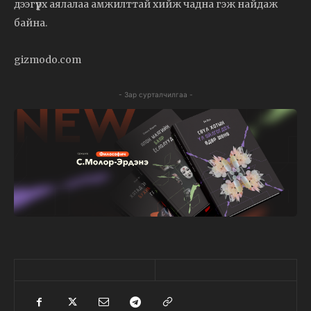
дээгүүрх аялалаа амжилттай хийж чадна гэж найдаж
байна.
gizmodo.com
- Зар сурталчилгаа -