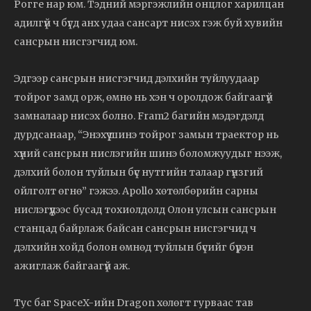
Рогге нар юм. Тэдний мэргэжлийн онцлог харилцан
адилгүй ч бүгд анх удаа сансарт нисэх гэж буй хувийн
сансрын нисгэгчид юм.
Эдгээр сансрын нисгэгчид дэлхийн туйлуудаар
тойрог замд орж, өмнө нь хэн ч оролдож байгаагүй
замналаар нисэх болно. Fram2 багийн мэдэгдэлд
дурдсанаар, “Энэхүү шинэ тойрог замын траектор нь
хүний сансрын нислэгийн шинэ боломжуудыг нээж,
дэлхий болон туйлын бүс нутгийн талаар гүнзгий
ойлголт өгнө” гэжээ. Apollo хөтөлбөрийн сарны
нислэгүүдээс бусад тохиолдолд Олон улсын сансрын
станцад байрлаж байсан сансрын нисгэгчид ч
дэлхийн хойд болон өмнөд туйлын бүсийг бүрэн
ажиглаж байгаагүй аж.
Тус баг SpaceX-ийн Dragon хөлөгт гурваас тав