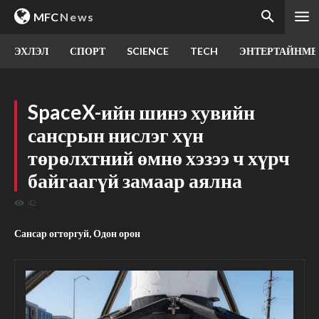
MFC
News
ЭХЛЭЛ
СПОРТ
SCIENCE
TECH
ЭНТЕРТАЙНМЕ
SpaceX-ийн шинэ хувийн
сансрын нислэг хүн
төрөлхтний өмнө хэзээ ч хүрч
байгаагүй замаар аялна
42
Сансар огторгуй, Одон орон