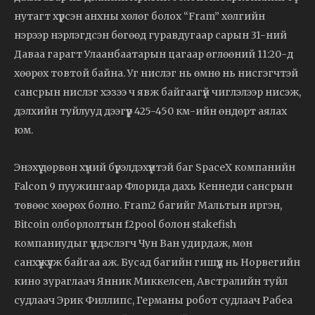
нутагт хүрсэн анхны хөлөг болох “Fram” хөлгийн
нэрээр нэрлэгдсэн бөгөөд гуравдугаар сарын 31-ний
Даваа гарагт Улаанбаатарын цагаар өглөөний 11:20-д
хөөрөх товтой байна. Уг нислэг нь өмнө нь нисгэгчтэй
сансрын нислэг хэзээ ч явж байгаагүй чиглэлээр нисэж,
дэлхийн туйлууд дээгүүр 425-450 км-ийн өндөрт аялах
юм.
Энэхүү дөрвөн хүний бүрэлдэхүүнтэй баг SpaceX компанийн
Falcon 9 пуужингаар Флорида дахь Кеннеди сансрын
төвөөс хөөрөх болно. Fram2 багийг Мальтын иргэн,
Bitcoin олборлолтын f2pool болон stakefish
компаниудыг үндэслэгч Чун Ван удирдаж, мөн
санхүүжүүлж байгаа аж. Бусад багийн гишүүд нь Норвегийн
кино зураглаач Янник Миккелсен, Австралийн туйл
судлаач Эрик Филлипс, Германы робот судлаач Рабеа