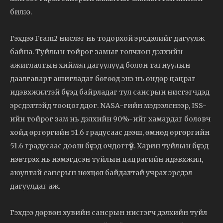
билээ.
Гэхдээ Fram2 нислэг нь тодорхой эрсдэлийг дагуулж
байна. Туйлын тойрог замыг голчлон дэлхийн
ажиглалтын хиймэл дагуулууд болон тагнуулын
даалгаварт ашигладаг бөгөөд энэ нь өндөр цацраг
идэвхжилтэй бүсэд байрладаг тул сансрын нисгэгчдэд
эрсдэлтэйд тооцогддог. NASA-гийн мэдээлснээр, ISS-
ийн тойрог зам нь дэлхийн 90%-ийг хамардаг боловч
хойд өргөргийн 51.6 градусаас дээш, өмнөд өргөргийн
51.6 градусаас доош бүсэд очдоггүй. Харин туйлын бүсэд
нэвтрэх нь нэмэгдсэн туйлын цацрагийн идэвхжил,
аюултай сансрын нөхцөл байдалтай учрах эрсдэл
дагуулдаг аж.
Гэхдээ дөрвөн хувийн сансрын нисгэгч дэлхийн туйл