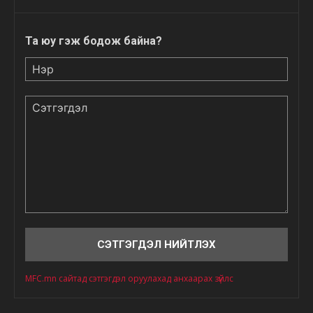
Та юу гэж бодож байна?
Нэр
Сэтгэгдэл
MFC.mn сайтад сэтгэгдэл оруулахад анхаарах зүйлс