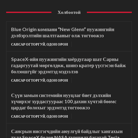
Холбоотой
Blue Origin компани “New Glenn” пуужингийн
дэлбэрэлтийн шалтгааныг олж тогтоожээ
САНСАР ОГТОРГУЙ, ОДОН ОРОН
SpaceX-ийн пуужингийн хоёрдугаар шат Сарны
гадаргуутай мөргөлдөж, шинэ кратер үүсгэсэн байж
болзошгүйг эрдэмтэд мэдээлэв
САНСАР ОГТОРГУЙ, ОДОН ОРОН
Сүүн замын системийн нууцлаг биет дэлхийн
хүчирхэг хурдасгуураас 100 дахин хүчтэй бөөмс
цардаг болохыг эрдэмтэд тогтоожээ
САНСАР ОГТОРГУЙ, ОДОН ОРОН
Сансрын нисгэгчдийн аюулгүй байдлыг хангахын
тулд SpaceX болон NASA туршилт багатай Tesla