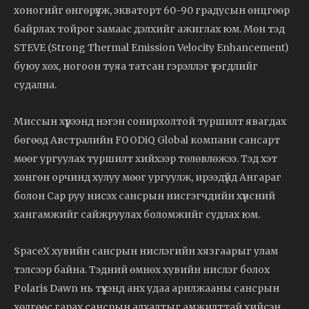
хоногийг өнгөрүүлж, экваторт 60-90 градусын өнцгөөр
байрлах тойрог замаас дэлхийг ажиглах юм. Мөн тэд
STEVE (Strong Thermal Emission Velocity Enhancement)
буюу хөх, ногоон туяа татсан гэрэллэг үзэгдлийг
судална.
Миссын хүрээнд нэгэн сонирхолтой туршилт явагдах
бөгөөд Австралийн FOODiQ Global компани сансарт
мөөг ургуулах туршилт хийхээр төлөвлөжээ. Тэд хэт
хөнгөн орчинд хулуу мөөг ургуулж, ирээдүйд Ангараг
болон Сар руу нисэх сансрын нисгэгчдийн хүнсний
хангамжийг сайжруулах боломжийг судлах юм.
SpaceX хувийн сансрын нислэгийн хязгаарыг улам
тэлсээр байна. Тэдний өмнөх хувийн нислэг болох
Polaris Dawn нь түүхэнд анх удаа арилжааны сансрын
хөлгөөс гарах сансрын алхалтыг амжилттай хийсэн