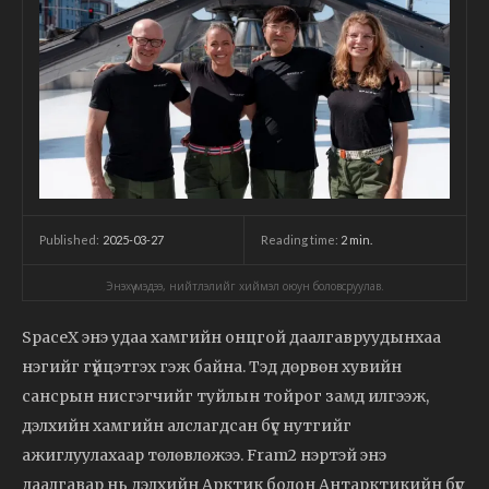
2025-03-27
Reading time:
2
min.
Published:
Энэхүү мэдээ, нийтлэлийг хиймэл оюун боловсруулав.
SpaceX энэ удаа хамгийн онцгой даалгавруудынхаа
нэгийг гүйцэтгэх гэж байна. Тэд дөрвөн хувийн
сансрын нисгэгчийг туйлын тойрог замд илгээж,
дэлхийн хамгийн алслагдсан бүс нутгийг
ажиглуулахаар төлөвлөжээ. Fram2 нэртэй энэ
даалгавар нь дэлхийн Арктик болон Антарктикийн бүс