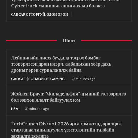
Cybertruck машиныг ашиглахаар болжээ
САНСАР ОГТОРГУЙ, ОДОН ОРОН
Шинэ
Лейпцигийн нисэх буудалд тэсрэх бөмбөг
тээвэрлэсэн дрон илэрч, албаныхан хоёр дахь
дроныг эрэн сурвалжилж байна
GADGET | PC | MOBILE | GAMING
26 minutes ago
Жэйлен Браун: “Филадельфия”-д миний гол зорилго
бол зөвхөн ялалт байгуулах юм
NBA
31 minutes ago
TechCrunch Disrupt 2026 арга хэмжээнд оролцож
стартапаа танилцуулах үзэсгэлэнгийн талбайн
захиалга эхэлжээ