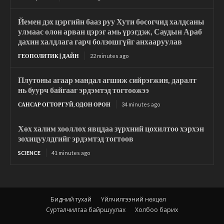
Йемен дэх цэргийн бааз руу Хути босогчид халдсаны
улмаас олон арван цэрэг амь үрэгдэж, Саудын Араб
дахин халдлага гарч болзошгүйг анхааруулав
ГЕОПОЛИТИК | ДАЙН
22 minutes ago
Плутоны агаар мандал агшиж сийрэгжин, даралт
нь буурч байгааг эрдэмтэд тогтоожээ
САНСАР ОГТОРГУЙ, ОДОН ОРОН
34 minutes ago
Хөх халим хооллох явцдаа зүрхний цохилтоо хэрхэн
зохицуулдгийг эрдэмтэд тогтоов
SCIENCE
41 minutes ago
Бидний тухай
Үйлчилгээний нөхцөл
Сурталчилгаа байршуулах
Холбоо барих