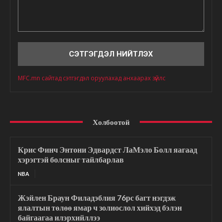
Сэтгэгдэл
MFC.mn сайтад сэтгэгдэл оруулахад анхаарах зүйлс
Холбоотой
Крис Финч Энтони Эдвардст ЛаМэло Болл яагаад
хэрэгтэй болсныг тайлбарлав
NBA
Жэйлен Браун Филадэблия 76рс багт нэгдэж
ялалтын төлөө ямар ч золиослол хийхэд бэлэн
байгаагаа илэрхийллээ