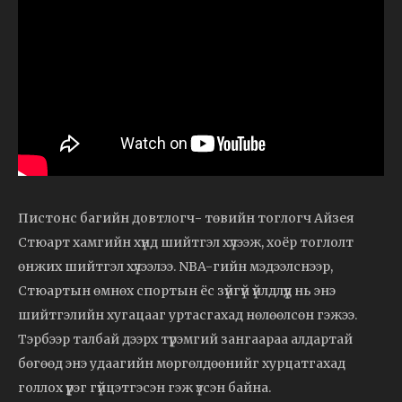
Пистонс багийн довтлогч- төвийн тоглогч Айзея
Стюарт хамгийн хүнд шийтгэл хүлээж, хоёр тоглолт
өнжих шийтгэл хүлээлээ. NBA-гийн мэдээлснээр,
Стюартын өмнөх спортын ёс зүйгүй үйлдлүүд нь энэ
шийтгэлийн хугацааг уртасгахад нөлөөлсөн гэжээ.
Тэрбээр талбай дээрх түрэмгий зангаараа алдартай
бөгөөд энэ удаагийн мөргөлдөөнийг хурцатгахад
голлох үүрэг гүйцэтгэсэн гэж үзсэн байна.