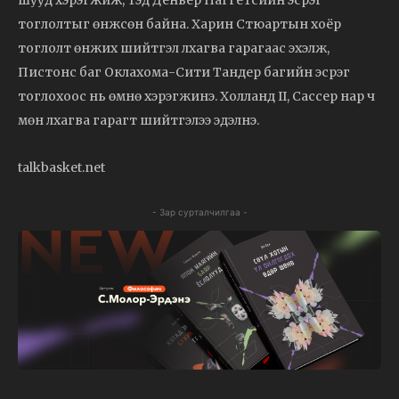
шууд хэрэгжиж, тэд Денвер Наггетсийн эсрэг
тоглолтыг өнжсөн байна. Харин Стюартын хоёр
тоглолт өнжих шийтгэл лхагва гарагаас эхэлж,
Пистонс баг Оклахома-Сити Тандер багийн эсрэг
тоглохоос нь өмнө хэрэгжинэ. Холланд II, Сассер нар ч
мөн лхагва гарагт шийтгэлээ эдэлнэ.
talkbasket.net
- Зар сурталчилгаа -