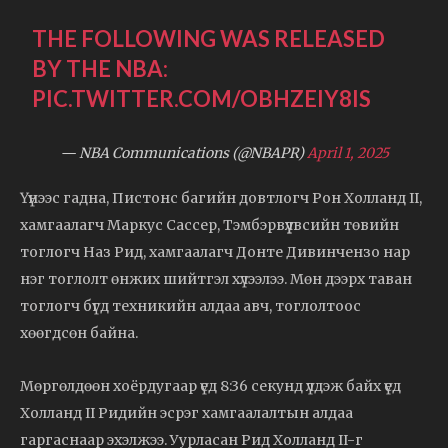
THE FOLLOWING WAS RELEASED
BY THE NBA:
PIC.TWITTER.COM/OBHZEIY8IS
— NBA Communications (@NBAPR)
April 1, 2025
Үүнээс гадна, Пистонс багийн довтлогч Рон Холланд II,
хамгаалагч Маркус Сассер, Тэмбэрвүүлвсийн төвийн
тоглогч Наз Рид, хамгаалагч Донте Дивинчензо нар
нэг тоглолт өнжих шийтгэл хүлээлээ. Мөн дээрх таван
тоглогч бүгд техникийн алдаа авч, тоглолтоос
хөөгдсөн байна.
Мөргөлдөөн хоёрдугаар үед 8:36 секунд үлдэж байх үед
Холланд II Ридийн эсрэг хамгаалалтын алдаа
гаргаснаар эхэлжээ. Уурласан Рид Холланд II-г