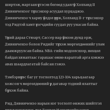
ширтэж, маргаан үүсгэсэн бөгөөд удалгүй Холланд II
Дивинчензог түлхсэнээр асуудал хурцаджээ.
Дивинчензо ч хариу үйлдэл үзүүлж, Холланд II-г түлхсэнээр
тэд Ридтэй хамт үзэгчдийн суудал руу унасан байна.
Үүний дараа Стюарт, Сассер нар үймээн дунд орж,
Дивинчензо болон Ридийг түлхэж мөргөлдөөнийг улам
даамжруулсан байна. NBA-гийн мэдээлснээр, нөхцөл
байдал хяналтаас гарахаас өмнө яаралтай арга хэмжээ
авах шаардлагатай байсан гэжээ.
Тэмбэрвүүлвс баг уг тоглолтод 123-104 харьцаагаар
хожсон ч мөргөлдөөний үр дагавар тэдний ялалтыг
бүрхэж байна.
Рид, Дивинчензо нарын нэг тоглолт өнжих шийтгэл