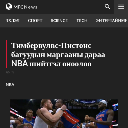
MFC
News
ЭХЛЭЛ
СПОРТ
SCIENCE
TECH
ЭНТЕРТАЙНМЕ
Тимбервулвс-Пистонс
багуудын маргааны дараа
NBA шийтгэл оноолоо
79
NBA