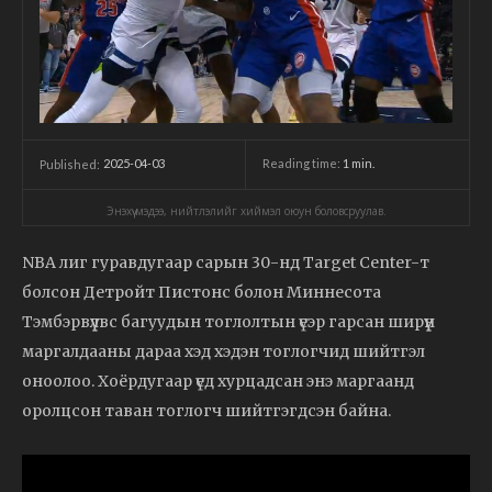
2025-04-03
Reading time:
1
min.
Published:
Энэхүү мэдээ, нийтлэлийг хиймэл оюун боловсруулав.
NBA лиг гуравдугаар сарын 30-нд Target Center-т
болсон Детройт Пистонс болон Миннесота
Тэмбэрвүүлвс багуудын тоглолтын үеэр гарсан ширүүн
маргалдааны дараа хэд хэдэн тоглогчид шийтгэл
оноолоо. Хоёрдугаар үед хурцадсан энэ маргаанд
оролцсон таван тоглогч шийтгэгдсэн байна.