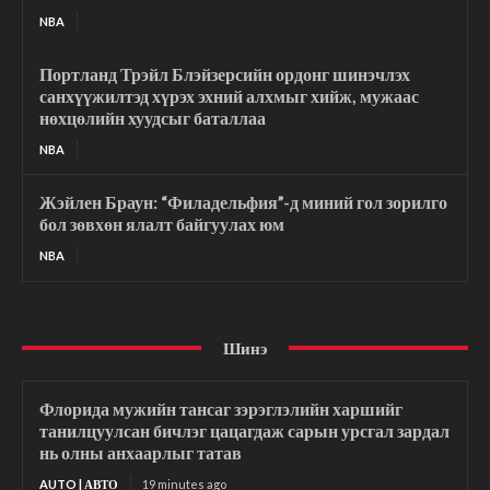
NBA
Портланд Трэйл Блэйзерсийн ордонг шинэчлэх
санхүүжилтэд хүрэх эхний алхмыг хийж, мужаас
нөхцөлийн хуудсыг баталлаа
NBA
Жэйлен Браун: “Филадельфия”-д миний гол зорилго
бол зөвхөн ялалт байгуулах юм
NBA
Шинэ
Флорида мужийн тансаг зэрэглэлийн харшийг
танилцуулсан бичлэг цацагдаж сарын урсгал зардал
нь олны анхаарлыг татав
AUTO | АВТО
19 minutes ago