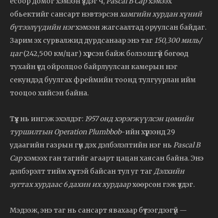
ёсоор домог хэмээн үздэг ч,
Pascal B Cap
хэмээх
обьектийг сансарт нэвтэрсэн
хамгийн хурдан хүний
бүтээлүүдийн нэг
хэмээн жагсаалтад оруулсан байдаг.
Зарим эх сурвалжид дурдсанаар энэ таг
150,300 миль/
цаг
(242,500 км/цаг) хүрсэн байж болзошгүй бөгөөд
тухайн үед ойролцоо байрлуулсан камерын нэг
секундэд буулгах фреймийн тоонд тулгуурлан ийм
тооцоо хийсэн байна.
Түүх нь ингэж эхэлдэг:
1957 онд хэрэгжүүлсэн цөмийн
туршилтын Operation Plumbbob
-ийн хүрээнд 29
удаагийн газрын гүн дэх дэлбэлэлтийн нэг нь
Pascal B
Cap
хэмээх ган тагийг агаарт цацан хаясан байна. Энэ
дэлбэрэлт тийм хүчтэй байсан тул уг таг
Дэлхийн
зугтах хурдаас 6 дахин их хурдаар
хөөрсөн гэж үздэг.
Мэдээж, энэ таг нь сансарт явахаар бүтээгдээгүй —