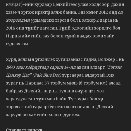
км/цаг)-ийн хурдаар Дэлхийгээс улам холдсоор, дахин
хэзээ ч эргэж ирэхгүй аялж байна. Энэ хөлөг 2012 онд
од
хоорондын уудамд
нэвтэрсэн бол Вояжер 2 дараа нь
2018 онд түүнийг дагасан. Түүний одоогийн зорилго бол
Нарны аймгийн зах болон түүний цаадах орон зайг
судлах юм.
Хурд, аяллын үргэлжлэх хугацаанаас гадна, Вояжер 1 нь
1990 оны хоёрдугаар сарын 14-нд
авсан алдарт
“Гэгээн
Цэнхэр Цэг” (Pale Blue Dot)
зургаараа алдартай. Энэ
зураг нь Нарнаас 3.7 тэрбум миль (6 тэрбум км) алсад
байрлах Дэлхийг нарны туяанд өчүүхэн цэг мэт
харагдуулсан түүхэн мөч байв. Тус зураг бол хүн
төрөлхтний гараар бүтээсэн хөлгөөс авсан, Дэлхийг
харуулсан хамгийн холын дүрс юм.
Стардаст капсул