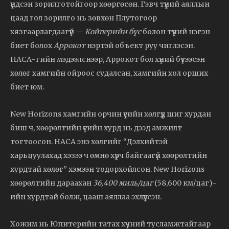
үндсэн зорилготойгоор хөөргөсөн. Гэвч түүний аяллын
цаад гол зорилго нь зөвхөн Плутогоор
хязгаарлагдаагүй —
Койперийн бүс
болон түүний нэгэн
биет болох
Аррокот
нэртэй объект руу чиглэсэн.
НАСА-гийн мэдээлснээр, Аррокот бол хүний бүтээсэн
хөлөг хамгийн ойроос судалсан, хамгийн хол орших
биет юм.
New Horizons хамгийн орчин үеийн хөлгүүд шиг хурдан
биш ч, хөөрөлтийн үеийн хурд нь дээд амжилт
тогтоосон. НАСА энэ хөлгийг “Дэлхийтэй
харьцуулахад хэзээ ч өмнө хүрч байгаагүй хөөрөлтийн
хурдтай хөлөг” хэмээн тодорхойлсон. New Horizons
хөөрөлтийн дараахан
36,400 миль/цаг
(58,600 км/цаг)-
ийн хурдтай болж, цааш аяллаа эхлүүлсэн.
Хожим нь Юпитерийн татах хүчний тусламжтайгаар