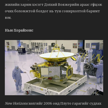
жилийн зарим хэсэгт Дэлхий Вояжерийн араас гүйцэж
очих боломжтой болдог нь тун сонирхолтой баримт
юм.
Нью Хорайзонс
New Horizons
хөлгийг 2006 онд Плуто гарагийг судлах