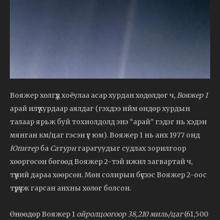
Вояжер хөлгүүд хоёулаа асар хурдан хөдөлдөг ч,
Вояжер 1
арай илүү хурдаар аялдаг (гэхдээ ийм өндөр хурдын
талаар ярьж буй тохиолдолд энэ “арай” гэдэг нь хэдэн
мянган км/цаг гэсэн үг юм). Вояжер 1 нь анх 1977 онд
Юпитер
ба
Сатурн
гарагуудыг судлах зорилгоор
хөөргөсөн бөгөөд Вояжер 2-тэй ижил загвартай ч,
түүний дараа хөөрсөн. Мөн солирын бүсээс Вояжер 2-оос
түрүүлж гарсан анхны хөлөг болсон.
Өнөөдөр Вояжер 1
ойролцоогоор 38,210 миль/цаг
(61,500