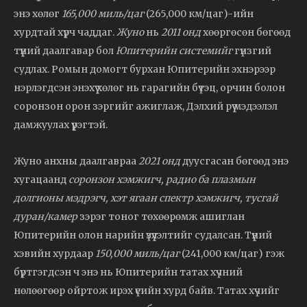
энэ хөлөг
165,000 миль/цаг
(265,000 км/цаг)-ийн
хурдтай хүрч чаддаг.
Жуно
нь
2011 онд
хөөргөсөн бөгөөд
түүний даалгавар бол
Юпитерийн системийг
гүнзгий
судлах. Ромын домогт бурхан Юпитерийн эхнэрээр
нэрлэгдсэн энэхүү хөлөг нь гарагийн бүтэц, орчин болон
соронзон орон зэргийг ажиглаж, Дэлхий рүү мэдээлэл
дамжуулах үүрэгтэй.
Жуно анхны даалгавраа
2021 онд
дуусгасан бөгөөд энэ
хугацаанд
соронзон хэмжигч, радио ба плазмын
долгионы мэдрэгч, хэт ягаан спектр хэмжигч, тусгай
дуран/камер
зэрэг тоног төхөөрөмж ашиглан
Юпитерийн олон нарийн үзүүлэлтийг судалсан. Түүний
хэвийн хурдаар
150,000 миль/цаг
(241,000 км/цаг) гэж
бүртгэгдсэн ч энэ нь Юпитерийн татах хүчний
нөлөөгөөр ойртож ирэх үеийн хурд байв. Татах хүчийг