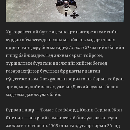
Хүн төрөлхтний бүтээсэн, сансарт нэвтэрсэн хамгийн
хурдан объектуудын хурдыг ойлгож мэдэрч чадах
цорын ганц хүмүүс бол магадгүй
Аполло 10
хөлгийн багийн
гишүүд байж мэднэ. Тэд анхны сарыг тойрсон,
туршилтын буултын нислэгийг хийсэн бөгөөд
газардахгүйгээр буултын бүх үе шатыг давтан
гүйцэтгэсэн юм. Энэхүү аяллын зорилго нь Сарыг тойрон
эргэх, модулийг залгах, улмаар Дэлхий рүү зураг болон
мэдээлэл дамжуулах байв.
Гурван гишүүн — Томас Стаффорд, Южин Сернан, Жон
Янг нар — энэ үүргийг амжилттай биелүүлж, нэгэн түүхэн
амжилт тогтоосон. 1969 оны тавдугаар сарын 26-нд