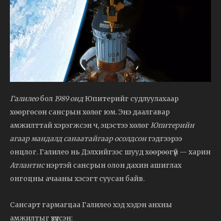
Галилео
бол
1989 онд
Юпитерийг судлуулахаар
хөөргөсөн сансрын хөлөг юм. Энэ даалгавар
амжилттай хэрэгжсэн ч, эцэстээ хөлөг
Юпитерийн
агаар мандалд санаатайгаар осолдсон
гэдгээрээ
онцлог. Галилео нь Дэлхийгээс шууд хөөрөөгүй — харин
Атлантис
нэртэй сансрын олон дахин ашиглах
онгоцны ачааны хэсэгт суусан байв.
Сансарт гармагцаа Галилео хэд хэдэн анхны
амжилтыг үзүүлсэн: