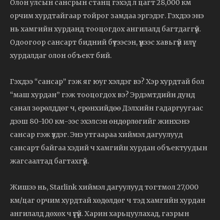
Олон улсын сансрын станц гэхэд л цагт 28,000 км
орчим хурдтайгаар тойрог замдаа эргэдэг. Гэхдээ энэ
нь хамгийн хурданд тооцогдох ангилалд багтдаггүй.
Одоогоор сансарт бидний бүтээсэн, үүнээс хавьгүй илүү
хурдалдаг олон объект бий.
Гэхдээ “сансар” гэж яг юуг хэлдэг вэ? Хэр хурдтай бол
“маш хурдан” гэж тооцогдох вэ? Эрдэмтдийн дунд
санал зөрөлддөг ч, ерөнхийдөө Дэлхийн гадаргуугаас
дээш 80-100 км-ээс эхэлсэн өндөрлөгийг жинхэнэ
сансар гэж үздэг. Энэ утгаараа хиймэл дагуулууд
сансарт байгаа хэдий ч хамгийн хурдан объектуудын
жагсаалтад багтахгүй.
Жишээ нь, Starlink хиймэл дагуулууд тогтмол 27,000
км/цаг орчим хурдтай хөдөлдөг ч тэд хамгийн хурдан
ангилалд дөхөх ч үгүй. Харин харьцуулахад, газрын