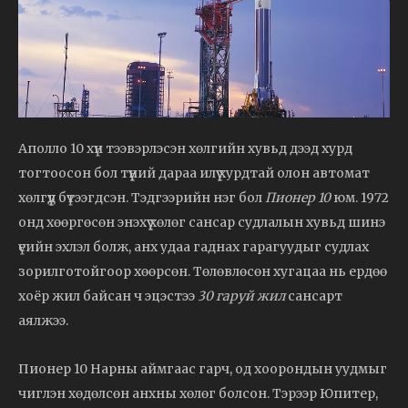
Аполло 10 хүн тээвэрлэсэн хөлгийн хувьд дээд хурд
тогтоосон бол түүний дараа илүү хурдтай олон автомат
хөлгүүд бүтээгдсэн. Тэдгээрийн нэг бол
Пионер 10
юм. 1972
онд хөөргөсөн энэхүү хөлөг сансар судлалын хувьд шинэ
үеийн эхлэл болж, анх удаа гаднах гарагуудыг судлах
зорилготойгоор хөөрсөн. Төлөвлөсөн хугацаа нь ердөө
хоёр жил байсан ч эцэстээ
30 гаруй жил
сансарт
аялжээ.
Пионер 10 Нарны аймгаас гарч, од хоорондын уудмыг
чиглэн хөдөлсөн анхны хөлөг болсон. Тэрээр Юпитер,