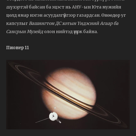
шүхэртэй
байсан ба эцэст нь АНУ-ын Юта мужийн
цөлд ямар нэгэн асуудалгүйгээр газардсан. Өнөөдөр уг
капсулыг
Вашингтон ДС хотын Үндэсний Агаар ба
Сансрын Музейд
олон нийтэд үзүүлж байна.
Пионер 11