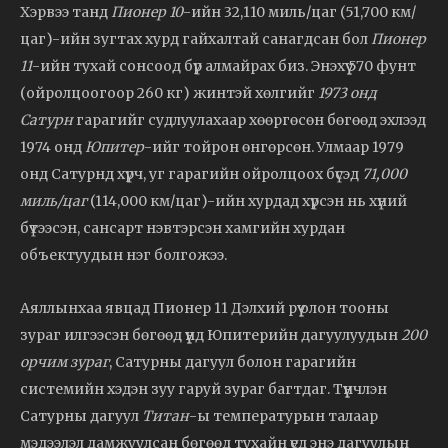
Хэрвээ танд
Пионер 10
-ийн 32,110 миль/цаг (51,700 км/
цаг)-ийн зугтах хурд гайхалтай санагдсан бол
Пионер
11
-ийн тухай сонсоод бүр алмайрах биз. Энэхүү 570 фунт
(ойролцоогоор 260 кг) жинтэй хөлгийг
1973 онд
Сатурн
гарагийг судлуулахаар хөөргөсөн бөгөөд эхлээд
1974 онд
Юпитер
-ийг тойрон өнгөрсөн. Улмаар 1979
онд Сатурнд хүрч, уг гарагийн ойролцоох бүсэд
71,000
миль/цаг
(114,000 км/цаг)-ийн хурдад хүрсэн нь хүний
бүтээсэн, сансарт нэвтэрсэн хамгийн хурдан
объектуудын нэг болгожээ.
Аяллынхаа явцад Пионер 11 Дэлхий рүү олон тооны
зураг илгээсэн бөгөөд үүнд Юпитерийн дагуулуудын
200
орчим зураг
, Сатурны дагуул болон гарагийн
системийн хэдэн зуу гаруй зураг багтдаг. Түүнчлэн
Сатурны дагуул
Титан
-ы температурын талаар
мэдээлэл дамжуулсан бөгөөд тухайн үед энэ дагуулын