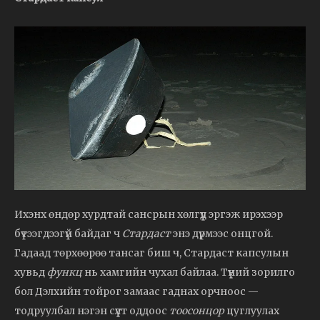
Ихэнх өндөр хурдтай сансрын хөлгүүд эргэж ирэхээр
бүтээгдээгүй байдаг ч
Стардаст
энэ дүрмээс онцгой.
Гадаад төрхөөрөө тансаг биш ч, Стардаст капсулын
хувьд
функц
нь хамгийн чухал байлаа. Түүний зорилго
бол Дэлхийн тойрог замаас гаднах орчноос —
тодруулбал нэгэн сүүлт оддоос
тоосонцор
цуглуулах