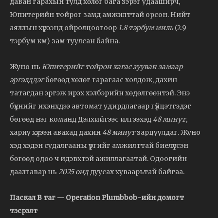
даван гарахын тулд хөлөг бага зэрэг удааширч,
Юпитерийн тойрог замд амжилттай орсон. Нийт
аяллын хүрээнд ойролцоогоор
1.8 тэрбум миль
(2.9
тэрбум км) зам туулсан байна.
Жуно нь
Юпитерийг тойрон хагас зууван замаар
эргэлддэг
бөгөөд хөлөг гарагаас холдож, дахин
татагдан эргэж ирэх хэлбэрийн хөдөлгөөнтэй. Энэ
бүхнийг ихэнхдээ автомат удирдлагаар гүйцэтгэдэг
бөгөөд нэг команд Дэлхийгээс илгээхэд
48 минут
,
хариу хүлээн авахад дахин
48 минут
зарцуулдаг. Жуно
хэд хэдэн судалгааны үүргийг амжилттай биелүүлсэн
бөгөөд одоо ч идэвхтэй ажиллагаатай. Одоогийн
даалгавар нь
2025 онд
дуусах хуваарьтай байгаа.
Паскал B таг — Operation Plumbbob-ийн домогт
тэсрэлт