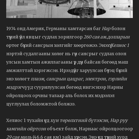
1974 онд Америк, Германы хамтарсан баг
Нар
болон
түүний үйл явцыг судлах зорилгоор
260 сая ам.долларын
өртөг бүхий сансрын хөлгийг хөөргөжээ. Энэхүү
Хелиос 1
нэртэй судалгааны хөлөг нь гүн сансрыг судлах олон
улсын хамтын ажиллагааны үр дүн байсан бөгөөд маш
амжилттай хэрэгжсэн. Ирээдүйг харуулсан бүтэц бүхий
энэ хөлөгт
плазм, сансрын цацраг, электрон, гэрлийн
мэдрэгчүүд
суурилуулсан бөгөөд ингэснээр Нарны
ойролцоох орчны талаар аль болох их мэдээлэл
цуглуулах боломжтой болжээ.
Хелиос 1 тухайн үед
хүн төрөлхтний бүтээсэн, Нар руу
хамгийн ойртсон
объект болж, Нарнаас ойролцоогоор
29 сая миль
(46.6 сая км) зайд хүрсэн. Энэ үед түүний хурд