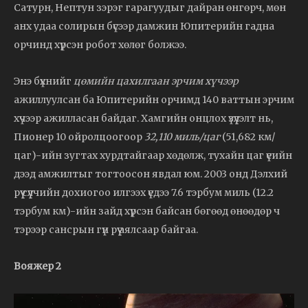
Сатурн, Нептун зэрэг гарагуудыг дайран өнгөрч, мөн
анх удаа солирын бүсээр дамжин Юпитерийн гадна
орчинд хүрсэн робот хөлөг болжээ.
Энэ бүхнийг
цөмийн цахилгаан эрчим хүчээр
ажиллуулсан ба Юпитерийн орчимд 140 ваттын эрчим
хүчээр ажилласан байдаг. Хамгийн онцлох үзүүлэлт нь,
Пионер 10 ойролцоогоор
32,110 миль/цаг
(51,682 км/
цаг)-ийн зугтах хурдтайгаар хөдөлж, тухайн цаг үеийн
дээд амжилтыг тогтоосон явдал юм. 2003 онд Дэлхий
рүү сүүлчийн дохиогоо илгээх үедээ 7.6 тэрбум миль (12.2
тэрбум км)-ийн зайд хүрсэн байсан бөгөөд өнөөдөр ч
тэрээр сансрын гүн рүү аялсаар байгаа.
Вояжер 2