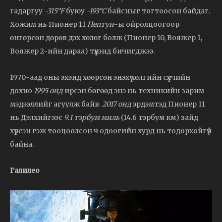
гадаргуу
-315°F
буюу
-193°C
байсныг тогтоосон байдаг.
Хожим нь Пионер 11
Нептун
-ы ойролцоогоор
өнгөрсөн дөрөв дэх хөлөг болж (Пионер 10, Вояжер 1,
Вояжер 2-ийн дараа) түүхэнд бичигджээ.
1970-аад оны эхэнд хөөрсөн энэхүү хөлгийн сүүлчийн
дохио
1995 онд
ирсэн бөгөөд энэ нь техникийн зарим
мэдээллийг агуулж байв.
2017 онд
эрдэмтэд Пионер 11
нь Дэлхийгээс
9.1 тэрбум миль
(14.6 тэрбум км) зайд
хүрсэн гэж тооцоолсон ч одоогийн хурд нь тодорхойгүй
байна.
Галилео