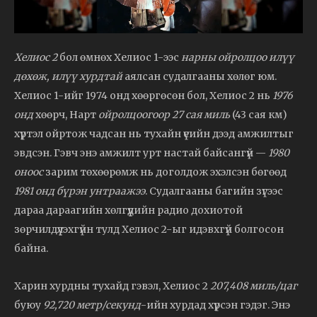
Хелиос 2
бол өмнөх Хелиос 1-ээс
нарны ойролцоо илүү
дөхөж, илүү хурдтай
аялсан судалгааны хөлөг юм.
Хелиос 1-ийг 1974 онд хөөргөсөн бол, Хелиос 2 нь
1976
онд
хөөрч, Нарт
ойролцоогоор 27 сая миль
(43 сая км)
хүртэл ойртож чадсан нь тухайн үеийн дээд амжилтыг
эвдсэн. Гэвч энэ амжилт урт настай байсангүй —
1980
оноос
зарим төхөөрөмж нь доголдож эхэлсэн бөгөөд
1981 онд бүрэн унтраажээ
. Судалгааны багийн зүгээс
дараа дараагийн хөлгүүдийн радио дохиотой
зөрчилдүүлэхгүйн тулд Хелиос 2-ыг идэвхгүй болгосон
байна.
Харин хурдны тухайд гэвэл, Хелиос 2
207,408 миль/цаг
буюу
92,720 метр/секунд
-ийн хурдад хүрсэн гэдэг. Энэ