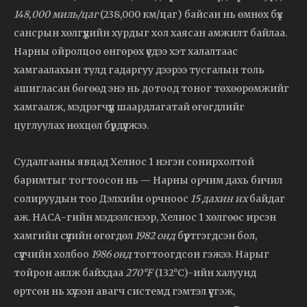
148,000 миль/цаг
(238,000 км/цаг) байсан нь өмнөх бүх
сансрын хөлгүүдийн хурдыг хол хаясан амжилт байлаа.
Нарны ойролцоо өнгөрөх үедээ хэт халалтаас
хамгаалахын тулд гадаргуу дээрээ тусгалын толь
ашигласан бөгөөд энэ нь дотоод тоног төхөөрөмжийг
хамгаалж, мэдрэгчүүд шаардлагатай өгөгдлийг
цуглуулах нөхцөл бүрдүүлжээ.
Судалгааны явцад Хелиос 1 нэгэн сонирхолтой
баримтыг тогтоосон нь — Нарны орчим дахь бичил
солируудын тоо Дэлхийн орчноос
15 дахин их
байдаг
аж. НАСА-гийн мэдээлснээр, Хелиос 1 хөлгөөс ирсэн
хамгийн сүүлийн өгөгдөл
1982 онд
бүртгэгдсэн бол,
сүүлчийн холбоо
1986 онд
тогтоогдсон гэжээ. Нарыг
тойрон аялж байхдаа
270°F
(132°C)-ийн халуунд
өртсөн нь хүлээн авагч системд гэмтэл үүсгэж,