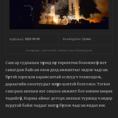
2025-05-09
Reading time:
12
min.
Published:
Энэхүү мэдээ, нийтлэлийг хиймэл оюун боловсруулав.
Сансар судлалын түүхэнд хүн төрөлхтөн боломжгүй мэт
санагдаж байсан олон дээд амжилтыг эвдэж чадсан.
Үүнтэй зэрэгцэн харамсалтай ослууд ч тохиолдож,
дараагийн ололтуудыг илүү үнэ цэнтэй болгожээ. Тэгвэл
сансрын аяллын нэг онцлох амжилт бол зөвхөн хөөрөх
төдийгүй, Нарны аймаг доторх аяллын туршид ч өндөр
хурдтай байж чаддаг хөлгүүд бүтээж чадсан явдал юм.