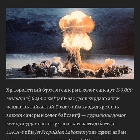
Хүн төрөлхтний бүтээсэн сансрын хөлөг сансарт
100,000
миль/цаг
(160,000 км/цаг)-аас дээш хурдаар аялж
чаддаг нь гайхалтай. Гэхдээ ийм хурдад хүрсэн нь
зөвхөн сансрын хөлөг байсангүй —
гудамжны домог
мэт яригддаг
нэгэн түүх ч энэ жагсаалтад багтдаг.
НАСА-гийн
Jet Propulsion Laboratory
энэ түүхийг албан