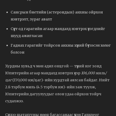
Сансрын биетийн (астероидын) анхны ойрхон
нэвтрэлт, зураг авалт
Сүүлт од гарагийн агаар мандалд нэвтрэх үзэгдлийг
шууд ажигласан
Гаднах гарагийг тойрсон анхны хүний бүтээсэн хөлөг
болсон
Хурдны хувьд ч мөн адил онцгой — түүний нэг зонд
Юпитерийн агаар мандалд нэвтрэх үеэр
106,000 миль/
цаг
(170,000 км/цаг)-ийн хурдтай аялсан байдаг. Нийт
2.8 тэрбум миль (4.5 тэрбум км)-ийн зам туулж,
Юпитерийн дагуулуудыг олон удаа ойрхон тойрч
судалжээ.
Сүүлдээ шатахууны нөөц багассанаас үүдэн Галилеог