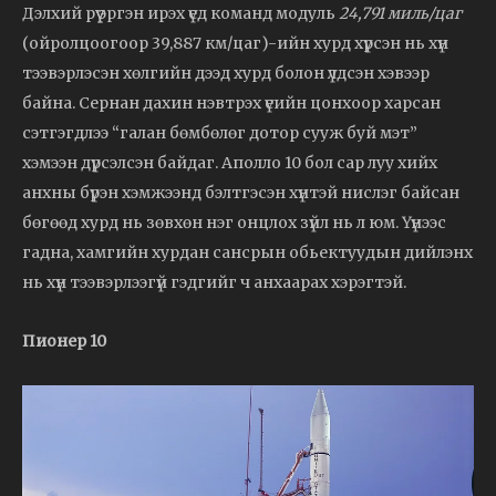
Дэлхий рүү эргэн ирэх үед команд модуль
24,791 миль/цаг
(ойролцоогоор 39,887 км/цаг)-ийн хурд хүрсэн нь хүн
тээвэрлэсэн хөлгийн дээд хурд болон үлдсэн хэвээр
байна. Сернан дахин нэвтрэх үеийн цонхоор харсан
сэтгэгдлээ “галан бөмбөлөг дотор сууж буй мэт”
хэмээн дүрсэлсэн байдаг. Аполло 10 бол сар луу хийх
анхны бүрэн хэмжээнд бэлтгэсэн хүнтэй нислэг байсан
бөгөөд хурд нь зөвхөн нэг онцлох зүйл нь л юм. Үүнээс
гадна, хамгийн хурдан сансрын обьектуудын дийлэнх
нь хүн тээвэрлээгүй гэдгийг ч анхаарах хэрэгтэй.
Пионер 10