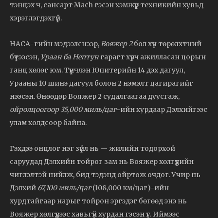
тэнцэх ч, сансарт Mach гэсэн хэмжүүр техникийн хувьд
хэрэглэгдэхгүй.
НАСА-гийн мэдээлснээр,
Вояжер 2
бол хүн төрөлхтний
бүтээсэн,
Ураан ба Нептун
гарагт хүрч ажилласан цорын
ганц хөлөг юм. Түүнчлэн Юпитерийн 14 дэх дагуул,
Урааны 10 шинэ дагуул болон 2 нэмэлт цагирагийг
нээсэн. Өнөөдөр Вояжер 2 судалгаагаа дуусгаж,
ойролцоогоор 35,000 миль/цаг
-ийн хурдаар Дэлхийгээс
улам холдсоор байна.
Гэхдээ онцлог нэг зүйл нь — жилийн тодорхой
саруудад Дэлхийн тойрог зам нь Вояжер хөлгүүдийн
чиглэлтэй нийлж, бид тэдэнд ойртож очдог. Учир нь
Дэлхий
67,100 миль/цаг
(108,000 км/цаг)-ийн
хурдтайгаар нарыг тойрон эргэдэг бөгөөд энэ нь
Вояжер хөлгүүдээс хавьгүй хурдан гэсэн үг. Иймээс