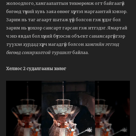
жолоодлого, хамгаалалтын төхөөрөмж огт байгаагүй
бөгөөд түүний хувь заяа өнөөг хүртэл маргаантай хэвээр.
Зарим нь таг агаарт шатаж үгүй болсон гэж үздэг бол
зарим нь үнэхээр сансарт гарсан гэж итгэдэг. Ямартай
ч энэ явдал бол хүний бүтээсэн объект санамсаргүйгээр
түүхэн хурдад
хүрч магадгүй болсон
хамгийн этгээд
бөгөөд сонирхолтой туршилт
байлаа.
Хелиос 2 судалгааны хөлөг