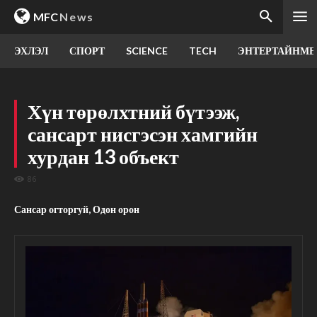
MFC
News
ЭХЛЭЛ
СПОРТ
SCIENCE
TECH
ЭНТЕРТАЙНМЕ
Хүн төрөлхтний бүтээж,
сансарт нисгэсэн хамгийн
хурдан 13 объект
86
Сансар огторгуй, Одон орон