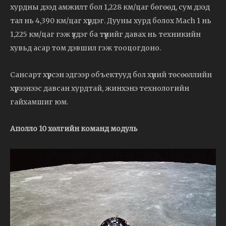
хурдны дээд амжилт бол 1,228 км/цаг бөгөөд, сум дээд
тал нь 4,390 км/цаг хүрдэг. Дууны хурд болох Mach 1 нь
1,225 км/цаг гэж үздэг ба түүнийг давах нь техникийн
хувьд асар том дэвшил гэж тооцогдоно.
Сансарт хүрсэн эдгээр объектууд бол хүний төсөөллийн
хүрээнээс давсан хурдтай, жинхэнэ технологийн
гайхамшиг юм.
Аполло 10 хөлгийн команд модуль