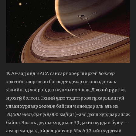
1970-аад онд НАСА сансарт хоёр ширхэг
Вояжер
хөлгийг хөөргөсөн бөгөөд тэдгээр нь өнөөдөр аль
хэдийн од хоорондын уудмыг зорьж, Дэлхий рүү эргэж
ирэхгүй болсон. Эхний үедээ тэдгээр хөлгүүд харьцангуй
удаан хурдаар хөдөлж байсан ч өнөөдөр аль аль нь
30,000 миль/цаг
(48,000 км/цаг)-аас дээш хурдаар аялж
байна. Энэ нь дууны хурднаас 39 дахин хурдан буюу —
агаар мандалд ойролцоогоор
Mach 39
-ийн хурдтай