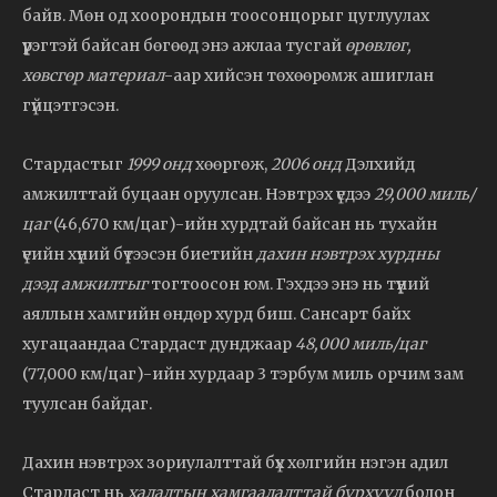
байв. Мөн од хоорондын тоосонцорыг цуглуулах
үүрэгтэй байсан бөгөөд энэ ажлаа тусгай
өрөвлөг,
хөвсгөр материал
-аар хийсэн төхөөрөмж ашиглан
гүйцэтгэсэн.
Стардастыг
1999 онд
хөөргөж,
2006 онд
Дэлхийд
амжилттай буцаан оруулсан. Нэвтрэх үедээ
29,000 миль/
цаг
(46,670 км/цаг)-ийн хурдтай байсан нь тухайн
үеийн хүний бүтээсэн биетийн
дахин нэвтрэх хурдны
дээд амжилтыг
тогтоосон юм. Гэхдээ энэ нь түүний
аяллын хамгийн өндөр хурд биш. Сансарт байх
хугацаандаа Стардаст дунджаар
48,000 миль/цаг
(77,000 км/цаг)-ийн хурдаар 3 тэрбум миль орчим зам
туулсан байдаг.
Дахин нэвтрэх зориулалттай бүх хөлгийн нэгэн адил
Стардаст нь
халалтын хамгаалалттай бүрхүүл
болон