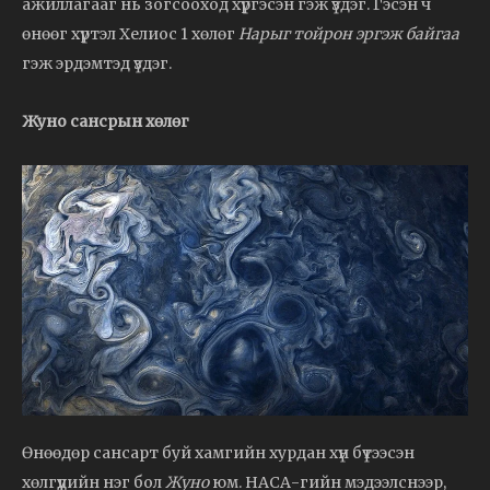
ажиллагааг нь зогсооход хүргэсэн гэж үздэг. Гэсэн ч
өнөөг хүртэл Хелиос 1 хөлөг
Нарыг тойрон эргэж байгаа
гэж эрдэмтэд үздэг.
Жуно сансрын хөлөг
Өнөөдөр сансарт буй хамгийн хурдан хүн бүтээсэн
хөлгүүдийн нэг бол
Жуно
юм. НАСА-гийн мэдээлснээр,