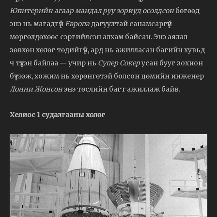
Юпитерийн агаар мандал руу зориуд осолдсон
бөгөөд
энэ нь магадгүй
Европа
дагуултай санамсаргүй
мөргөлдөхөөс сэргийлсэн алхам байсан. Энэ аялал
зөвхөн хөлөг төдийгүй, ард нь ажилласан багийн хувьд
ч түүхэн байлаа — учир нь
Супер Сокер
усан бууг зохион
бүтээж, хожим нь хөрөнгөтэй болсон цөмийн инженер
Лонни Жонсон
энэ төслийн багт ажиллаж байв.
Хелиос 1 судалгааны хөлөг