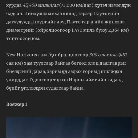
хурдаа
45,400 миль/цаг
(73,000 км/цаг) хүртэл нэмэгдүүлж
чадсан. Ийнхүү аяллынхаа явцад тэрээр Плутогийн
дагуулуудын зургийг авч, Плуто гарагийн жинхэнэ
диаметрийг (ойролцоогоор 1,470 миль буюу 2,364 км)
тогтоосон юм.
New Horizons жил бүр ойролцоогоор
300 сая миль
(482
сая км) зам туулсаар байгаа бөгөөд олон даалгаврыг
биелүүлсний дараа, зарим үед амрах горимд шилжүүлэн
удирддаг. Одоогоор тэрээр Нарны аймгийн гадаад
бүсийг үргэлжлүүлэн судалсаар байна.
Вояжер 1