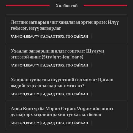
Холбоотой
Леггинс загварын чиг хандлагад эргэн ирлээ: Илүү
гоёмсог, илүү загварлаг
FASHION, BEAUTY | ГАДААД ТӨРХ, ГОО САЙХАН
Ухаалаг загварын шилдэг сонголт: Шулуун
эгнээтэй жинс (Straight-leg jeans)
FASHION, BEAUTY | ГАДААД ТӨРХ, ГОО САЙХАН
Хаврын хувцасны шүүгээний гол чимэг: Цагаан
өмдийг хэрхэн загварлаг өмсөх вэ?
FASHION, BEAUTY | ГАДААД ТӨРХ, ГОО САЙХАН
Анна Винтур ба Мэрил Стрип: Vogue-ийн шинэ
дугаар эрх мэдлийн дахин тунхаглал болов
FASHION, BEAUTY | ГАДААД ТӨРХ, ГОО САЙХАН