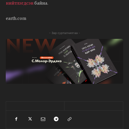
нийтлэгдсэн
байна.
earth.com
- Зар сурталчилгаа -