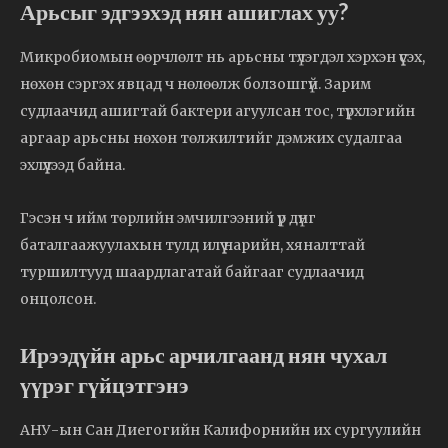
Арьсыг эдгээхэд нян ашиглах уу?
Микробиомын өөрчлөлт нь арьсны түлэгдэл хэрхэн үүсэх,
нөхөн сэргэх явцад ч нөлөөлж болзошгүй. Зарим
судлаачид ашигтай бактери агуулсан тос, түрхлэгийн
аргаар арьсны нөхөн төлжилтийг дэмжих судалгаа
эхлүүлээд байна.
Гэсэн ч ийм төрлийн эмчилгээний үр дүнг
баталгаажуулахын тулд илүү нарийн, хяналттай
туршилтууд шаардлагатай байгааг судлаачид
онцолсон.
Ирээдүйн арьс арчилгаанд нян чухал
үүрэг гүйцэтгэнэ
АНУ-ын Сан Диегогийн Калифорнийн их сургуулийн