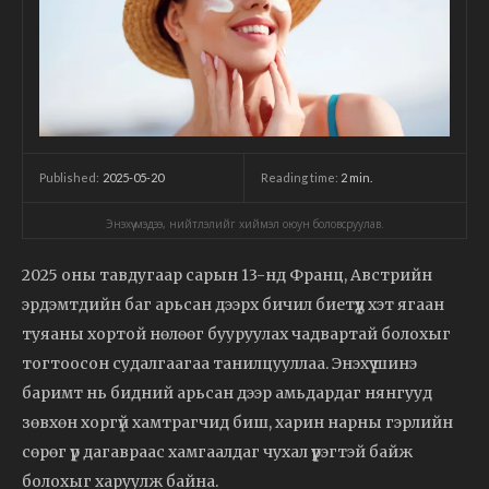
2025-05-20
Reading time:
2
min.
Published:
Энэхүү мэдээ, нийтлэлийг хиймэл оюун боловсруулав.
2025 оны тавдугаар сарын 13-нд Франц, Австрийн
эрдэмтдийн баг арьсан дээрх бичил биетүүд хэт ягаан
туяаны хортой нөлөөг бууруулах чадвартай болохыг
тогтоосон судалгаагаа танилцууллаа. Энэхүү шинэ
баримт нь бидний арьсан дээр амьдардаг нянгууд
зөвхөн хоргүй хамтрагчид биш, харин нарны гэрлийн
сөрөг үр дагавраас хамгаалдаг чухал үүрэгтэй байж
болохыг харуулж байна.