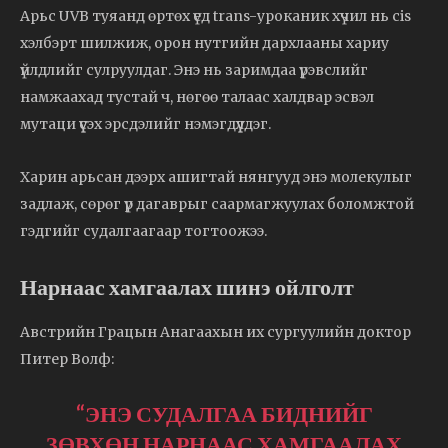
Арьс UVB туяанд өртөх үед trans-уроканик хүчил нь cis
хэлбэрт шилжиж, орон нутгийн дархлааны хариу
үйлдлийг сулруулдаг. Энэ нь заримдаа үрэвслийг
намжаахад тустай ч, нөгөө талаас халдвар эсвэл
мутаци үүсэх эрсдэлийг нэмэгдүүлдэг.
Харин арьсан дээрх ашигтай нянгууд энэ молекулыг
задлаж, сөрөг үр дагаврыг саармагжуулах боломжтой
гэдгийг судалгаагаар тогтоожээ.
Нарнаас хамгаалах шинэ ойлголт
Австрийн Грацын Анагаахын их сургуулийн доктор
Питер Волф:
“ЭНЭ СУДАЛГАА БИДНИЙГ
ЗӨВХӨН НАРНААС ХАМГААЛАХ