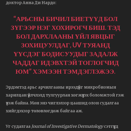
доктор Анна Ди Нардо:
“АРЬСНЫ БИЧИЛ БИЕТҮҮД БОЛ
ЗҮГЭЭР НЭГ ХОХИРОГЧ БИШ. ТЭД
БОЛ ДАРХЛААНЫ ҮЙЛ ЯВЦЫГ
ЗОХИЦУУЛДАГ, UV ТУЯАНД
ҮҮСДЭГ БОДИСУУДЫГ ЗАДАЛЖ
ЧАДДАГ ИДЭВХТЭЙ ТОГЛОГЧИД
ЮМ” ХЭМЭЭН ТЭМДЭГЛЭЖЭЭ.
Эрдэмтэд арьс арчилгааны ирээдүйг микробиомын
харилцан үйлчлэлд тулгуурлан хөгжүүлэх боломжтой гэж
үзэж байна. Мөн энэ чиглэлээр цаашид олон судалгаа
хийгдэхээр төлөвлөгдөж байгаа аж.
Уг судалгаа
Journal of Investigative Dermatology
сэтгүүлд