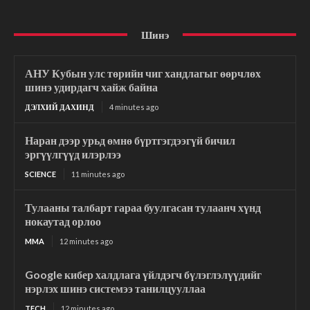
Шинэ
АНУ Кубын улс төрийн чиг хандлагыг өөрчлөх
шинэ удирдагч хайж байна
ДЭЛХИЙ ДАХИНД
4 minutes ago
Наран дээр урьд өмнө бүртгэгдээгүй бичил
эргүүлгүүд илэрлээ
SCIENCE
11 minutes ago
Тулааны талбарт гараа буулгасан тулаанч хүнд
нокаутад орлоо
MMA
12 minutes ago
Google кибер халдлага үйлдэгч бүлэглэлүүдийг
нэрлэх шинэ системээ танилцууллаа
TECH
12 minutes ago