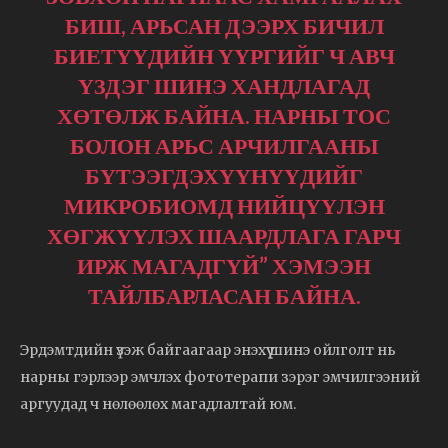
БИШ, АРЬСАН ДЭЭРХ БИЧИЛ
БИЕТҮҮДИЙН ҮҮРГИЙГ Ч АВЧ
ҮЗДЭГ ШИНЭ ХАНДЛАГАД
ХӨТӨЛЖ БАЙНА. НАРНЫ ТОС
БОЛОН АРЬС АРЧИЛГААНЫ
БҮТЭЭГДЭХҮҮНҮҮДИЙГ
МИКРОБИОМД НИЙЦҮҮЛЭН
ХӨГЖҮҮЛЭХ ШААРДЛАГА ГАРЧ
ИРЖ МАГАДГҮЙ” ХЭМЭЭН
ТАЙЛБАРЛАСАН БАЙНА.
Эрдэмтдийн үзэж байгаагаар энэхүү шинэ ойлголт нь
нарны гэрлээр эмчлэх фототерапи зэрэг эмчилгээний
аргуудад ч нөлөөлөх магадлалтай юм.