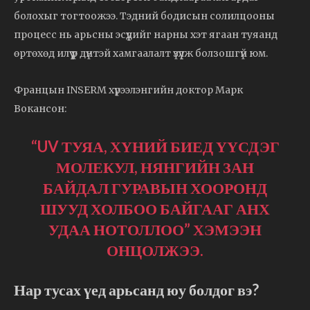
болохыг тогтоожээ. Тэдний бодисын солилцооны
процесс нь арьсны эсүүдийг нарны хэт ягаан туяанд
өртөхөд илүү үр дүнтэй хамгаалалт үзүүлж болзошгүй юм.
Францын INSERM хүрээлэнгийн доктор Марк
Вокансон:
“UV ТУЯА, ХҮНИЙ БИЕД ҮҮСДЭГ
МОЛЕКУЛ, НЯНГИЙН ЗАН
БАЙДАЛ ГУРАВЫН ХООРОНД
ШУУД ХОЛБОО БАЙГААГ АНХ
УДАА НОТОЛЛОО” ХЭМЭЭН
ОНЦОЛЖЭЭ.
Нар тусах үед арьсанд юу болдог вэ?