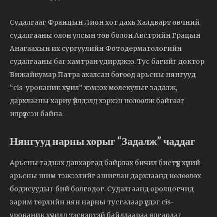
Судалгааг Францын Лион хот дахь Халдварт өвчний
судалгааны олон улсын төв болон Австрийн Грацын
Анагаахын их сургуулийн Фотодерматологийн
судалгааны баг хамтран удирджээ. Тус багийг доктор
Вижайкумар Патра ахалсан бөгөөд арьсны нянгууд
“cis-уроканик хүчил” хэмээх молекулыг задалж,
дархлааны хариу үйлдэлд хэрхэн нөлөөлж байгааг
илрүүлсэн байна.
Нянгууд нарны хорыг “Задалж” чаддаг
Арьсны гаднах давхаргад байрлах бичил биетүүд хүний
арьсны шим тэжээлийг ашиглан дархлаанд нөлөөлөх
бодисуудыг бий болгодог. Судалгаанд оролцогчид
зарим төрлийн нян нарны тусгалаар үүсдэг cis-
уроканик хүчилд тэсвэртэй байдлаараа ялгардаг