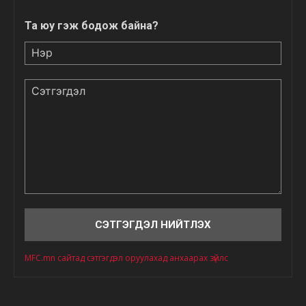
Та юу гэж бодож байна?
Нэр
Сэтгэгдэл
MFC.mn сайтад сэтгэгдэл оруулахад анхаарах зүйлс