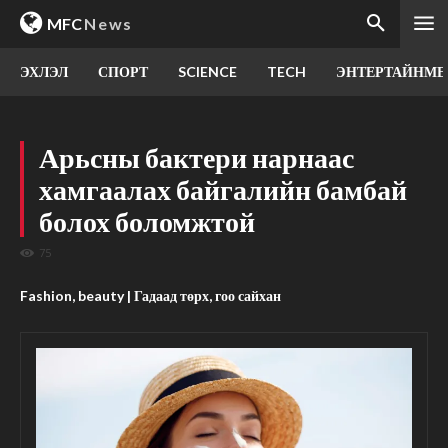
MFC
News
ЭХЛЭЛ
СПОРТ
SCIENCE
TECH
ЭНТЕРТАЙНМЕ
Арьсны бактери нарнаас
хамгаалах байгалийн бамбай
болох боломжтой
75
Fashion, beauty | Гадаад төрх, гоо сайхан