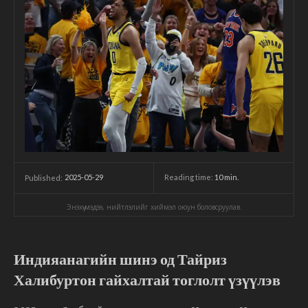
2025-05-29
Reading time:
10
min.
Published:
Энэхүү мэдээ, нийтлэлийг хиймэл оюун боловсруулав.
Индияанагийн шинэ од Тайриз
Халибуртон гайхалтай тоглолт үзүүлэв