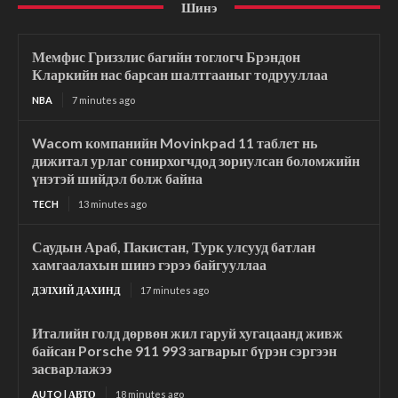
Шинэ
Мемфис Гриззлис багийн тоглогч Брэндон
Кларкийн нас барсан шалтгааныг тодрууллаа
NBA
7 minutes ago
Wacom компанийн Movinkpad 11 таблет нь
дижитал урлаг сонирхогчдод зориулсан боломжийн
үнэтэй шийдэл болж байна
TECH
13 minutes ago
Саудын Араб, Пакистан, Турк улсууд батлан
хамгаалахын шинэ гэрээ байгууллаа
ДЭЛХИЙ ДАХИНД
17 minutes ago
Италийн голд дөрвөн жил гаруй хугацаанд живж
байсан Porsche 911 993 загварыг бүрэн сэргээн
засварлажээ
AUTO | АВТО
18 minutes ago