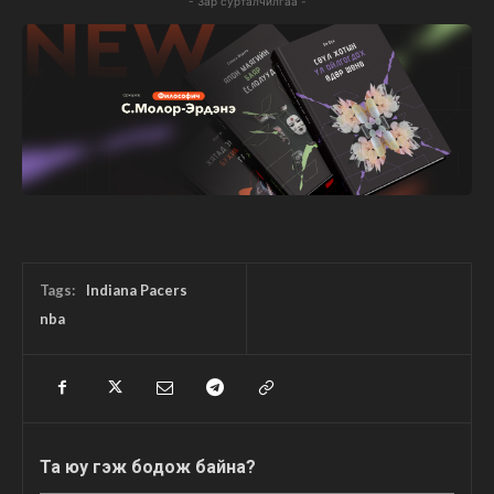
- Зар сурталчилгаа -
Tags:
Indiana Pacers
nba
Та юу гэж бодож байна?