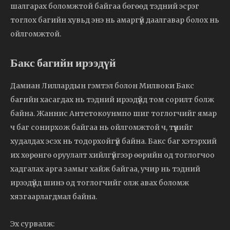
шалгарах боломжтой байгаа бөгөөд тэдний эсрэг
тоглох багийн хувьд энэ нь амаргүй даалгавар болох нь
ойлгомжтой.
Бакс багийн ирээдүй
Дамиан Лиллардын гэмтэл болон Милвоки Бакс
багийн хасагдах нь тэдний ирээдүйд том сорилт болж
байна. Жаннис Антетокоунмпо шиг тоглогчийг ямар
ч баг сонирхож байгаа нь ойлгомжтой ч, түүнийг
худалдах эсэх нь тодорхойгүй байна. Бакс баг хэтэрхий
их хөрөнгө оруулалт хийлгүйгээр өөрийн од тоглогчоо
хадгалах арга замыг хайж байгаа, учир нь тэдний
ирээдүйд шинэ од тоглогчийг олж авах боломж
хязгаарлагдмал байна.
Эх сурвалж: