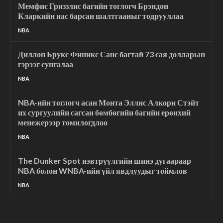
Мемфис Гриззлис багийн тоглогч Брэндон
Кларкийн нас барсан шалтгааныг тодрууллаа
NBA
Диллон Брукс Финикс Санс багтай 73 сая долларын
гэрээг сунгалаа
NBA
NBA-ийн тоглогч асан Монта Эллис Алкорн Стэйт
их сургуулийн сагсан бөмбөгийн багийн ерөнхий
менежерээр томилогдлоо
NBA
The Dunker Spot нэвтрүүлгийн шинэ дугаараар
NBA болон WNBA-ийн үйл явдлуудыг тоймлов
NBA