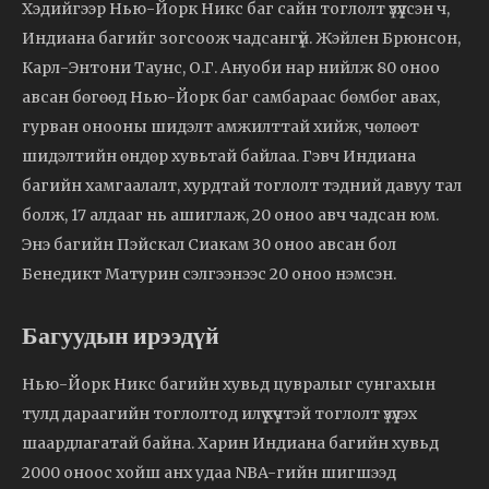
Хэдийгээр Нью-Йорк Никс баг сайн тоглолт үзүүлсэн ч,
Индиана багийг зогсоож чадсангүй. Жэйлен Брюнсон,
Карл-Энтони Таунс, О.Г. Ануоби нар нийлж 80 оноо
авсан бөгөөд Нью-Йорк баг самбараас бөмбөг авах,
гурван онооны шидэлт амжилттай хийж, чөлөөт
шидэлтийн өндөр хувьтай байлаа. Гэвч Индиана
багийн хамгаалалт, хурдтай тоглолт тэдний давуу тал
болж, 17 алдааг нь ашиглаж, 20 оноо авч чадсан юм.
Энэ багийн Пэйскал Сиакам 30 оноо авсан бол
Бенедикт Матурин сэлгээнээс 20 оноо нэмсэн.
Багуудын ирээдүй
Нью-Йорк Никс багийн хувьд цувралыг сунгахын
тулд дараагийн тоглолтод илүү хүчтэй тоглолт үзүүлэх
шаардлагатай байна. Харин Индиана багийн хувьд
2000 оноос хойш анх удаа NBA-гийн шигшээд