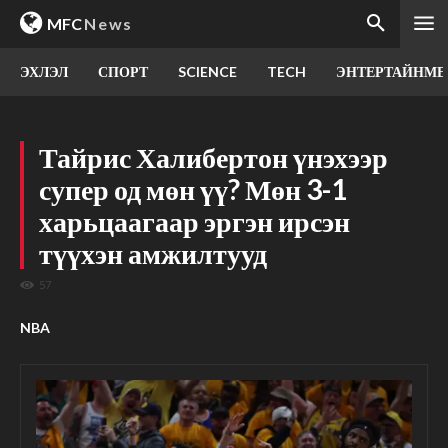
MFC
News
ЭХЛЭЛ
СПОРТ
SCIENCE
TECH
ЭНТЕРТАЙНМЕ
Тайрис Халибертон үнэхээр
супер од мөн үү? Мөн 3-1
харьцаагаар эргэн ирсэн
түүхэн амжилтууд
57
NBA