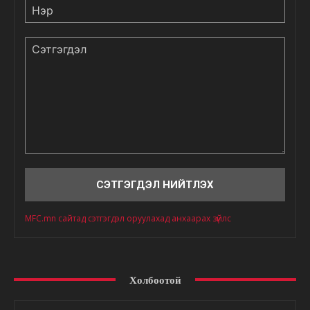
Нэр
Сэтгэгдэл
MFC.mn сайтад сэтгэгдэл оруулахад анхаарах зүйлс
Холбоотой