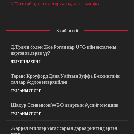
MFC.mn сайтад сэтгэгдэл оруулахад анхаарах зүйлс
Холбоотой
Д.Трамп болон Жое Роган нар UFC-ийн октагоны
дэргэд эвлэрэв үү?
ДЭЛХИЙ ДАХИНД
Теренс Кроуфорд Дана Уайтын Зуффа Боксингийн
талаар бодлоо илэрхийлэв
ТУЛААНЫ СПОРТ
Шакур Стивенсон WBO аваргын бүсийг эзэмшив
ТУЛААНЫ СПОРТ
Жаррел Миллер хагас сарын дараа рингэнд эргэн
ирнэ