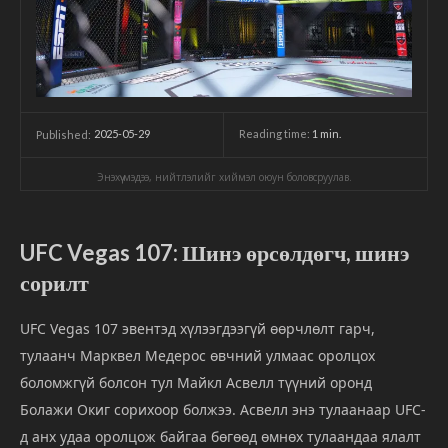
2025-05-29
Reading time:
1
min.
Published:
Энэхүү мэдээ, нийтлэлийг хиймэл оюун боловсруулав.
UFC Vegas 107: Шинэ өрсөлдөгч, шинэ
сорилт
UFC Vegas 107 эвентэд хүлээгдээгүй өөрчлөлт гарч,
тулаанч Марквел Медерос өвчний улмаас оролцох
боломжгүй болсон тул Майкл Асвелл түүний оронд
Болажи Окиг сорихоор болжээ. Асвелл энэ тулаанаар UFC-
д анх удаа оролцож байгаа бөгөөд өмнөх тулаандаа ялалт