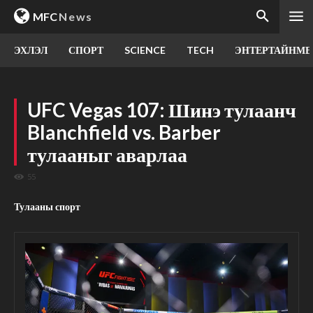
MFC
News
ЭХЛЭЛ
СПОРТ
SCIENCE
TECH
ЭНТЕРТАЙНМЕ
UFC Vegas 107: Шинэ тулаанч
Blanchfield vs. Barber
тулааныг аварлаа
55
Тулааны спорт