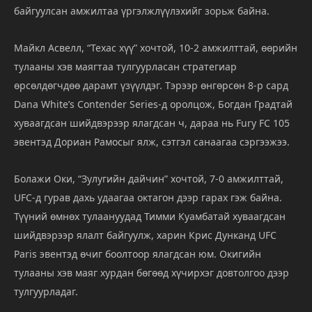
байгуулсан амжилтаа үргэлжлүүлэхийг зорьж байна.
Майкл Асвелл, “Техас хүү” хочтой, 10-2 амжилттай, өөрийн
тулааны хэв маягтаа тулгуурласан стратегиар
өрсөлдөгчдөө дарамт үзүүлдэг. Тэрээр өнгөрсөн 8-р сард
Dana White’s Contender Series-д оролцож, Богдан Градтай
хуваагдсан шийдвэрээр ялагдсан ч, дараа нь Fury FC 105
эвентэд Дориан Рамосыг ялж, сэтгэл санаагаа сэргээжээ.
Болажи Оки, “Зулугийн дайчин” хочтой, 7-0 амжилттай,
UFC-д гурав дахь удаагаа октагон дээр гарах гэж байна.
Түүний өмнөх тулаануудад Тимми Куамбатай хуваагдсан
шийдвэрээр ялалт байгуулж, харин Крис Дунканд UFC
Paris эвентэд өчиг боолтоор ялагдсан юм. Окигийн
тулааны хэв маяг хурдан бөгөөд хүчирхэг довтолгоо дээр
тулгуурладаг.