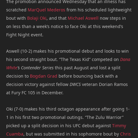
The promotion announced Wednesday that an illness has
scratched
MarQuel Mederos
from his scheduled lightweight
bout with
Bolaji Oki
, and that
Michael Aswell
now steps in
on less than a week’s notice to face Oki at this weekend’s
Fight Night event.
Aswell (10-2) makes his promotional debut and looks to win
his second straight bout. “The Texas Kid” competed on
Dana
White
’s Contender Series
this past August and lost a split
decision to
Bogdan Grad
before bouncing back with a
decision victory against fellow
DWCS
veteran Dorian Ramos
at Fury FC 105 in December.
Oki (7-0) makes his third octagon appearance after going 1-
1 in his first two promotional outings. “The Zulu Warrior”
picked up a split decision in his UFC debut against
Timmy
Cuamba
, but was submitted in his sophomore bout by
Chris