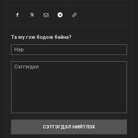
Та юу гэж бодож байна?
Нэр
Сэтгэгдэл