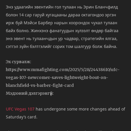
Энэ удаагийн эвентийн гол тулаан нь Эрин Бланчфилд
болон 14 сар гаруй хугацааны дараа октагондоо эргэн
ирж буй Мэйси Барбер нарын хоорондох чухал тулаан
байх болно. Жинхэнэ фанатуудын хүлээлт өндөр байгаа
энэ эвент нь тулаанчдын ур чадвар, стратегийн ялгаа,
сэтгэл зүйн бэлтгэлийг сорих том шалгуур болж байна.
Эх сурвалж:
https://www.mmafighting.com/2025/5/28/24438610/ufc-
vegas-107-newcomer-saves-lightweight-bout-on-
blanchfield-vs-barber-fight-card
Мэдээний дэлгэрэнгүй:
UFC Vegas 107
has undergone some more changes ahead of
Saturday’s card.