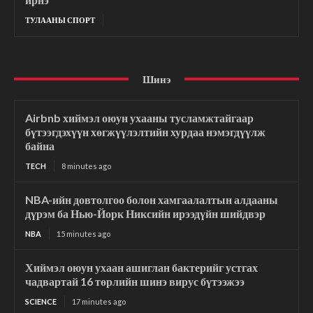
ТУЛААНЫ СПОРТ
Шинэ
Airbnb хиймэл оюун ухааны тусламжтайгаар
бүтээгдэхүүн хөгжүүлэлтийн хурдаа нэмэгдүүлж
байна
TECH
8 minutes ago
NBA-ийн довтолгоо болон хамгаалалтын алдааны
дүрэм ба Нью-Йорк Никсийн ирээдүйн шийдвэр
NBA
15 minutes ago
Хиймэл оюун ухаан ашиглан бактерийг устгах
чадвартай 16 төрлийн шинэ вирус бүтээжээ
SCIENCE
17 minutes ago