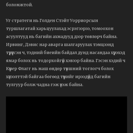
боломжтой.
Уг стратеги нь Голден Стэйт Уорриорсын
туршлагатай харьцуулахад эсрэгээрээ, томоохон
асуултууд нь багийн ахмадууд дээр төвлөрч байна.
Ирвинг, Дэвис нар аварга шалгаруулах тэмцээнд
түрүүлсэн ч, тэдний биеийн байдал дунд насандаа хүрэхэд
ямар болох нь тодорхойгүй хэвээр байна. Гэсэн хэдий ч
Күүпер Флагг нь маш өндөр түвшний тоглогч болох
хүлээлттэй байгаа бөгөөд түүнийг ирээдүйд багийн
тулгуур болж чадна гэж үзэж байна.