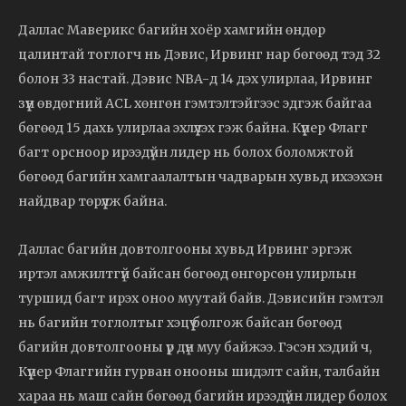
Даллас Маверикс багийн хоёр хамгийн өндөр
цалинтай тоглогч нь Дэвис, Ирвинг нар бөгөөд тэд 32
болон 33 настай. Дэвис NBA-д 14 дэх улирлаа, Ирвинг
зүүн өвдөгний ACL хөнгөн гэмтэлтэйгээс эдгэж байгаа
бөгөөд 15 дахь улирлаа эхлүүлэх гэж байна. Күүпер Флагг
багт орсноор ирээдүйн лидер нь болох боломжтой
бөгөөд багийн хамгаалалтын чадварын хувьд ихээхэн
найдвар төрүүлж байна.
Даллас багийн довтолгооны хувьд Ирвинг эргэж
иртэл амжилтгүй байсан бөгөөд өнгөрсөн улирлын
туршид багт ирэх оноо муутай байв. Дэвисийн гэмтэл
нь багийн тоглолтыг хэцүү болгож байсан бөгөөд
багийн довтолгооны үр дүн муу байжээ. Гэсэн хэдий ч,
Күүпер Флаггийн гурван онооны шидэлт сайн, талбайн
хараа нь маш сайн бөгөөд багийн ирээдүйн лидер болох