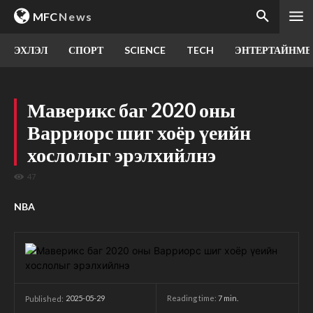
MFC
News
ЭХЛЭЛ
СПОРТ
SCIENCE
TECH
ЭНТЕРТАЙНМЕ
Маверикс баг 2020 оны
Варриорс шиг хоёр үеийн
хослолыг эрэлхийлнэ
47
NBA
2025-05-29
Reading time:
7
min.
Published: