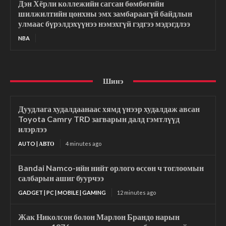
Дэн Хёрли коллежийн сагсан бөмбөгийн
шилжилтийн цонхны эмх замбараагүй байдлын
улмаас бүрэлдэхүүнээ нэмэхгүй гэдгээ мэдэгдлээ
NBA
Шинэ
Дуудлага худалдаанаас хямд үнээр худалдаж авсан
Toyota Camry TRD загварын далд гэмтлүүд
илэрлээ
AUTO | АВТО
4 minutes ago
Bandai Namco-ийн нийт орлого өссөн ч тоглоомын
салбарын ашиг буурчээ
GADGET | PC | MOBILE | GAMING
12 minutes ago
Жак Николсон болон Марлон Брандо нарын