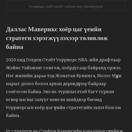
Энэхүү мэдээ, нийтлэлийг хиймэл оюун боловсруулав.
Даллас Маверикс хоёр цаг үеийн
стратеги хэрэгжүүлэхээр төлөвлөж
байна
2020 онд Голден Стэйт Уорриорс NBA-ийн драфтаар
Жэймс Уайзмэнг сонгож, хоёрдугаар байранд оржээ.
Нэг жилийн дараа тэд Жонатан Куминга, Мозес Мүүди
нарыг долоо болон арван дөрөвдүгээр байраар
сонгосон байна. Энэ нь туршлагатай багт гурван
өсвөр насны залууг нэмсэн шийдвэр бөгөөд
Уорриорсын хоёр цаг үеийн стратегийн эхлэл болсон
байна.
Уг стратеги нь Стефен Карригийн карьерын сүүлийн үе