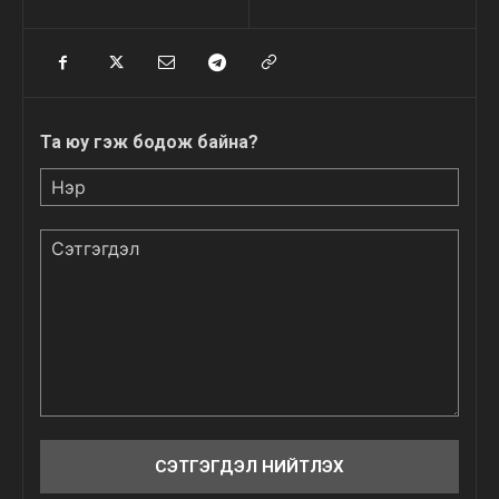
Та юу гэж бодож байна?
Нэр
Сэтгэгдэл