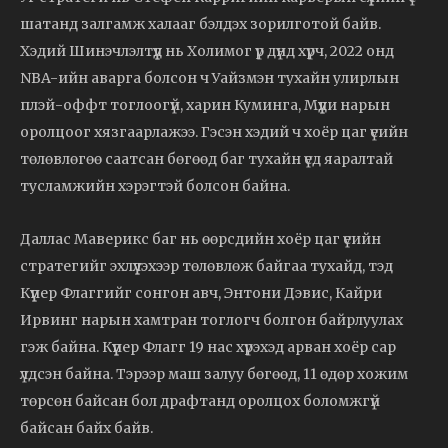
шатанд залгамж халааг бэлдэх зорилготой байв.
Хэдий Шинэчлэлтүүд нь Холимог үр дүнд хүрч, 2022 онд
NBA-ийн аварга болсон ч Уайзмэн тухайн улирлын
плэй-оффт тоглоогүй, харин Куминга, Мүүди нарын
оролцоог хязгаарлажээ. Гэсэн хэдий ч хоёр цаг үеийн
төлөвлөгөө саатсан бөгөөд баг тухайн үед яаралтай
тусламжийн хэрэгтэй болсон байна.
Даллас Маверикс баг нь өөрсдийн хоёр цаг үеийн
стратегийг эхлүүлэхээр төлөвлөж байгаа тухайд, тэд
Күүпер Флаггийг сонгон авч, Энтони Дэвис, Кайри
Ирвинг нарын хамтран тоглогч болгон байрлуулах
гэж байна. Күүпер Флагг 19 нас хүрэхэд арван хоёр сар
үлдсэн байна. Тэрээр маш залуу бөгөөд, 11 өдөр хожим
төрсөн байсан бол драфтанд оролцох боломжгүй
байсан байх байв.