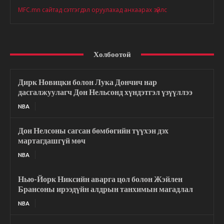
MFC.mn сайтад сэтгэгдэл оруулахад анхаарах зүйлс
Холбоотой
Дирк Новицки болон Лука Дончич нар
дасгалжуулагч Дон Нельсонд хүндэтгэл үзүүллээ
NBA
Дон Нелсоны сагсан бөмбөгийн түүхэн дэх
мартагдашгүй мөч
NBA
Нью-Йорк Никсийн аварга цол болон Жэйлен
Брансоны ирээдүйн алдрын танхимын магадлал
NBA