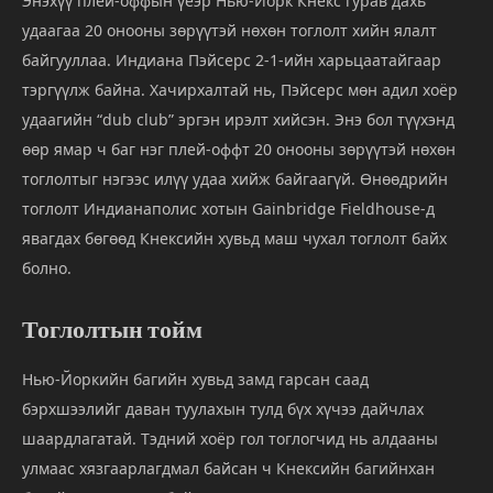
Энэхүү плей-оффын үеэр Нью-Йорк Кнекс гурав дахь
удаагаа 20 онооны зөрүүтэй нөхөн тоглолт хийн ялалт
байгууллаа. Индиана Пэйсерс 2-1-ийн харьцаатайгаар
тэргүүлж байна. Хачирхалтай нь, Пэйсерс мөн адил хоёр
удаагийн “dub club” эргэн ирэлт хийсэн. Энэ бол түүхэнд
өөр ямар ч баг нэг плей-оффт 20 онооны зөрүүтэй нөхөн
тоглолтыг нэгээс илүү удаа хийж байгаагүй. Өнөөдрийн
тоглолт Индианаполис хотын Gainbridge Fieldhouse-д
явагдах бөгөөд Кнексийн хувьд маш чухал тоглолт байх
болно.
Тоглолтын тойм
Нью-Йоркийн багийн хувьд замд гарсан саад
бэрхшээлийг даван туулахын тулд бүх хүчээ дайчлах
шаардлагатай. Тэдний хоёр гол тоглогчид нь алдааны
улмаас хязгаарлагдмал байсан ч Кнексийн багийнхан