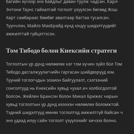
багийн хүчээр энэ байдлыг даван туулж чадсан. Карл-
Энтони Таунс гайхалтай тоглолт үзүүлсэн бөгөөд Жош
Харт самбараас бөмбөг авалтаар багтаа тусалсан.
Түүнчлэн, Майлз МакБрайд хүнд хэцүү шидэлтүүдийг
амжилттай гүйцэтгэсэн.
Том Тибодо болон Кнексийн стратеги
Тоглолтын үр дүнд нөлөөлөх нэг том хүчин зүйл бол Том
Тибодо дасгалжуулагчийн гаргасан шийдвэрүүд юм.
Түүний тоглогчдын зохион байгуулалт, сэлгээний
сонголтууд нь Кнексийн хувьд чухал ач холбогдолтой
болсон. Жейлен Брансон болон Микал Брижес нарын
хувьд тоглолтын үр дүнд ихээхэн нөлөөлөх боломжтой.
Тэдний шидэлтүүд өмнөх тоглолтод амжилтгүй байсан ч
энэ удаад илүү сайн тоглолт үзүүлэхийг хичээх болно.