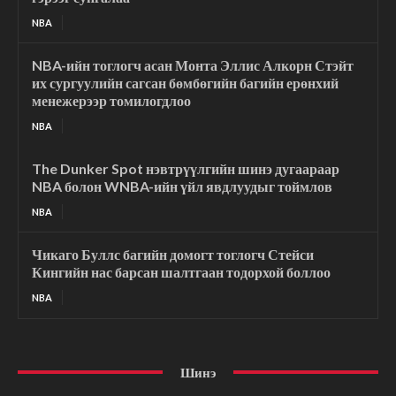
NBA
NBA-ийн тоглогч асан Монта Эллис Алкорн Стэйт
их сургуулийн сагсан бөмбөгийн багийн ерөнхий
менежерээр томилогдлоо
NBA
The Dunker Spot нэвтрүүлгийн шинэ дугаараар
NBA болон WNBA-ийн үйл явдлуудыг тоймлов
NBA
Чикаго Буллс багийн домогт тоглогч Стейси
Кингийн нас барсан шалтгаан тодорхой боллоо
NBA
Шинэ