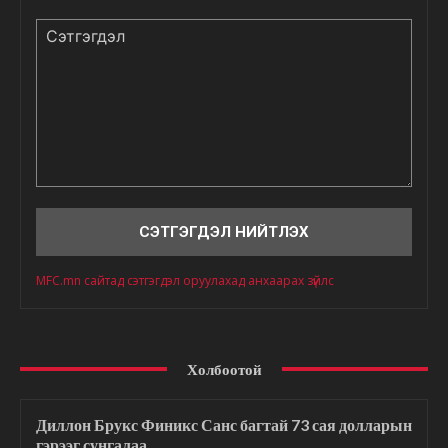
Сэтгэгдэл
MFC.mn сайтад сэтгэгдэл оруулахад анхаарах зүйлс
Холбоотой
Диллон Брукс Финикс Санс багтай 73 сая долларын
гэрээг сунгалаа