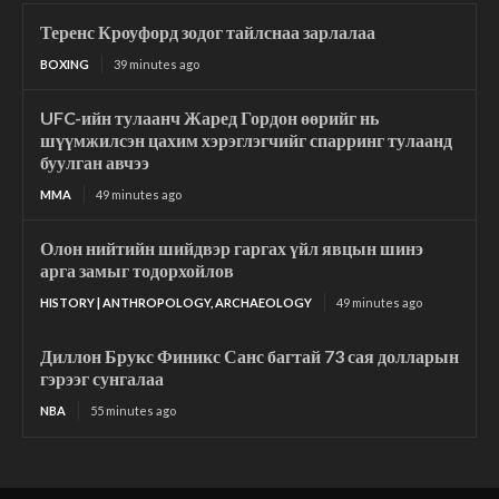
Теренс Кроуфорд зодог тайлснаа зарлалаа
BOXING
39 minutes ago
UFC-ийн тулаанч Жаред Гордон өөрийг нь
шүүмжилсэн цахим хэрэглэгчийг спарринг тулаанд
буулган авчээ
MMA
49 minutes ago
Олон нийтийн шийдвэр гаргах үйл явцын шинэ
арга замыг тодорхойлов
HISTORY | ANTHROPOLOGY, ARCHAEOLOGY
49 minutes ago
Диллон Брукс Финикс Санс багтай 73 сая долларын
гэрээг сунгалаа
NBA
55 minutes ago