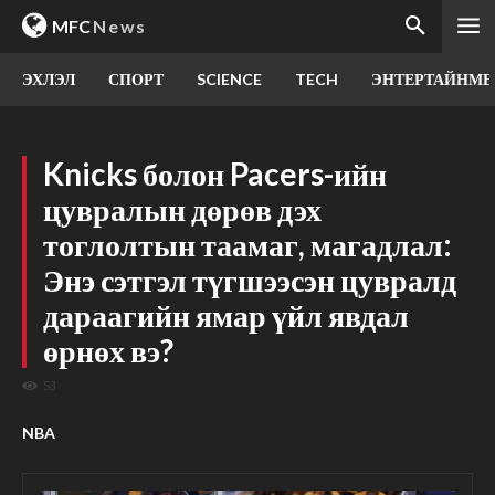
MFC
News
ЭХЛЭЛ
СПОРТ
SCIENCE
TECH
ЭНТЕРТАЙНМЕ
Knicks болон Pacers-ийн
цувралын дөрөв дэх
тоглолтын таамаг, магадлал:
Энэ сэтгэл түгшээсэн цувралд
дараагийн ямар үйл явдал
өрнөх вэ?
53
NBA