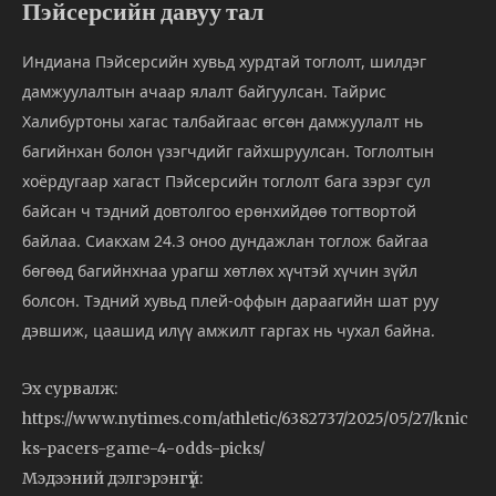
Пэйсерсийн давуу тал
Индиана Пэйсерсийн хувьд хурдтай тоглолт, шилдэг
дамжуулалтын ачаар ялалт байгуулсан. Тайрис
Халибуртоны хагас талбайгаас өгсөн дамжуулалт нь
багийнхан болон үзэгчдийг гайхшруулсан. Тоглолтын
хоёрдугаар хагаст Пэйсерсийн тоглолт бага зэрэг сул
байсан ч тэдний довтолгоо ерөнхийдөө тогтвортой
байлаа. Сиакхам 24.3 оноо дундажлан тоглож байгаа
бөгөөд багийнхнаа урагш хөтлөх хүчтэй хүчин зүйл
болсон. Тэдний хувьд плей-оффын дараагийн шат руу
дэвшиж, цаашид илүү амжилт гаргах нь чухал байна.
Эх сурвалж:
https://www.nytimes.com/athletic/6382737/2025/05/27/knic
ks-pacers-game-4-odds-picks/
Мэдээний дэлгэрэнгүй: