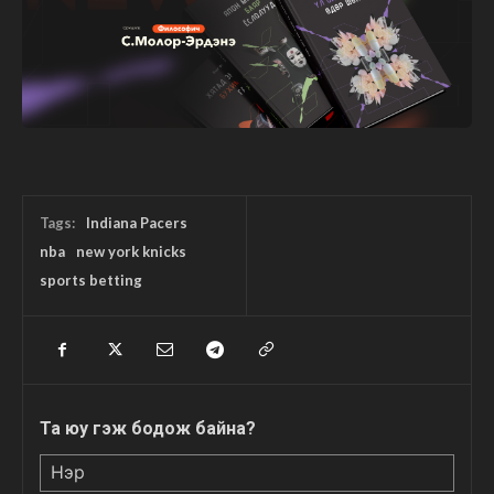
Tags:
Indiana Pacers
nba
new york knicks
sports betting
Та юу гэж бодож байна?
Нэр