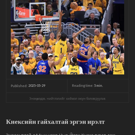
2025-05-29
Reading time:
5
min.
Published:
Энэхүү мэдээ, нийтлэлийг хиймэл оюун боловсруулав.
Кнексийн гайхалтай эргэн ирэлт