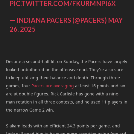
PIC.TWITTER.COM/FKURMNPI6X
— INDIANA PACERS (@PACERS)
MAY
26, 2025
Despite a second-half lilt on Sunday, the Pacers have largely
looked unbothered on the offensive end. They’re also sure
to keep utilizing their balance and depth. Through three
games, four
Pacers are averaging
at least 16 points and six
are at double figures. Rick Carlisle has gone with a nine-
man rotation in all three contests, and he used 11 players in
the narrow Game 2 win.
Siakam leads with an efficient 24.3 points per game, and
Indy will need him to be even more assertive going forward.