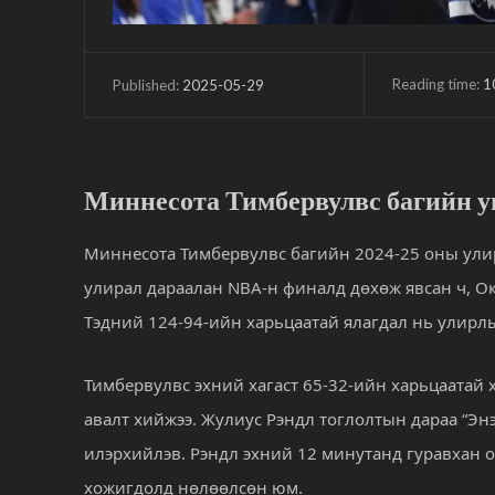
Reading time:
1
2025-05-29
Published:
Миннесота Тимбервулвс багийн у
Миннесота Тимбервулвс багийн 2024-25 оны улирал
улирал дараалан NBA-н финалд дөхөж явсан ч, Ок
Тэдний 124-94-ийн харьцаатай ялагдал нь улирл
Тимбервулвс эхний хагаст 65-32-ийн харьцаатай х
авалт хийжээ. Жулиус Рэндл тоглолтын дараа “Энэ 
илэрхийлэв. Рэндл эхний 12 минутанд гуравхан о
хожигдолд нөлөөлсөн юм.