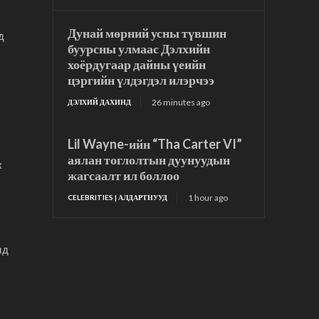
Дунай мөрний усны түвшин
д
буурсны улмаас Дэлхийн
хоёрдугаар дайны үеийн
цэргийн үлдэгдэл илэрчээ
26 minutes ago
ДЭЛХИЙ ДАХИНД
Lil Wayne-ийн “Tha Carter VI”
аялан тоглолтын дуунуудын
х
жагсаалт ил боллоо
1 hour ago
CELEBRITIES | АЛДАРТНУУД
нд