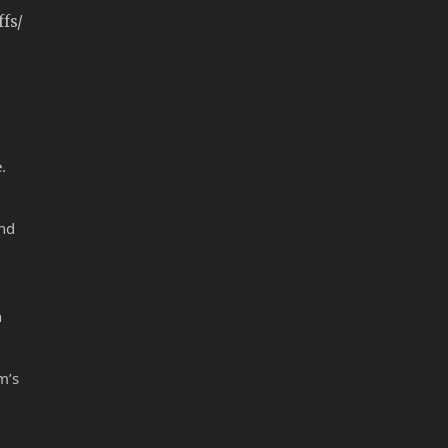
fs/
.
ond
n
m’s