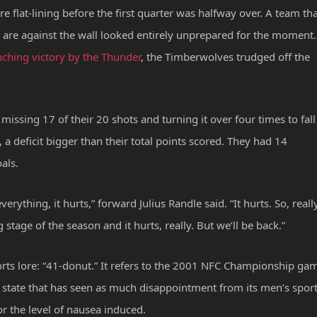
flat-lining before the first quarter was halfway over. A team th
cks are against the wall looked entirely unprepared for the moment.
nching victory by the Thunder
, the Timberwolves trudged off the
 missing 17 of their 20 shots and turning it over four times to fall
 a deficit bigger than their total points scored. They had 14
als.
rything, it hurts,” forward Julius Randle said. “It hurts. So, really
g stage of the season and it hurts, really. But we’ll be back.”
ports lore: “41-donut.” It refers to the 2001 NFC Championship ga
 a state that has seen as much disappointment from its men’s spor
r the level of nausea induced.