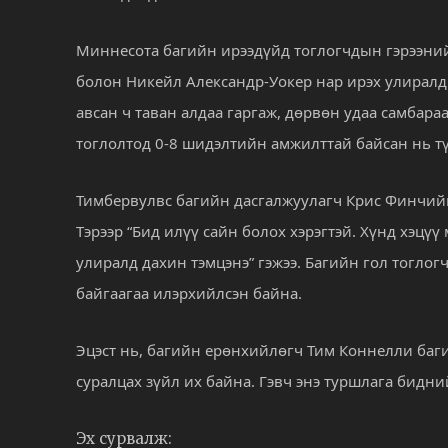
Миннесота багийн ирээдүйд тоглогчдын гэрээний 
болон Никейл Александр-Уокер нар ирэх улиралд 
авсан ч таван алдаа гаргаж, дөрвөн удаа самбара
тоглолтод 0-8 шидэлтийн амжилттай байсан нь т
Тимбервулвс багийн дасгалжуулагч Крис Финчийн
Тэрээр “Бид илүү сайн болох хэрэгтэй. Хүнд хэцү
улиралд дахин тэмцэнэ” гэжээ. Багийн гол тогло
байгаагаа илэрхийлсэн байна.
Эцэст нь, багийн ерөнхийлөгч Тим Коннелли баги
суралцах зүйл их байна. Гэвч энэ туршлага бидни
Эх сурвалж: