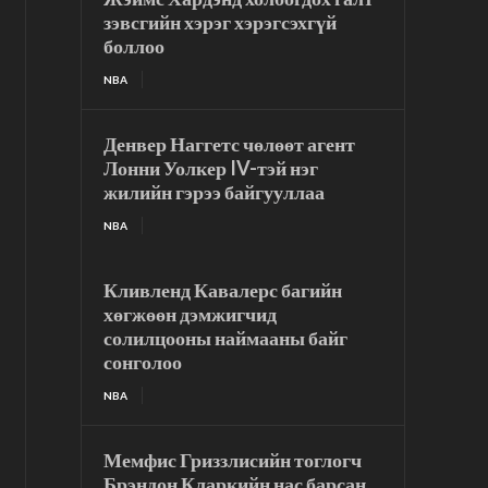
зэвсгийн хэрэг хэрэгсэхгүй
боллоо
NBA
Денвер Наггетс чөлөөт агент
Лонни Уолкер IV-тэй нэг
жилийн гэрээ байгууллаа
NBA
Кливленд Кавалерс багийн
хөгжөөн дэмжигчид
солилцооны наймааны байг
сонголоо
NBA
Мемфис Гриззлисийн тоглогч
Брэндон Кларкийн нас барсан