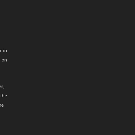
r in
t on
es,
 the
he