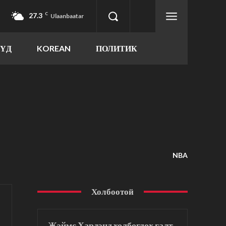
27.3
C
Ulaanbaatar
ҮҮД
KOREAN
ПОЛИТИК
NBA
Холбоотой
Жэймс Хардэнд холбогдох галт