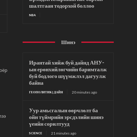
шалтгаан тодорхой боллоо
NBA
Шинэ
Ирантай хийж буй дайнд АНУ-
ын ерөнхийлөгчийн баримталж
хоёр
буй бодлого шүүмжлэл дагуулж
байна
20 minutes ago
ГЕОПОЛИТИК | ДАЙН
Уур амьсгалын өөрчлөлт ба
лээ
ойн түймрийн эрсдэлийн шинэ
үеийн сорилтууд
21 minutes ago
SCIENCE