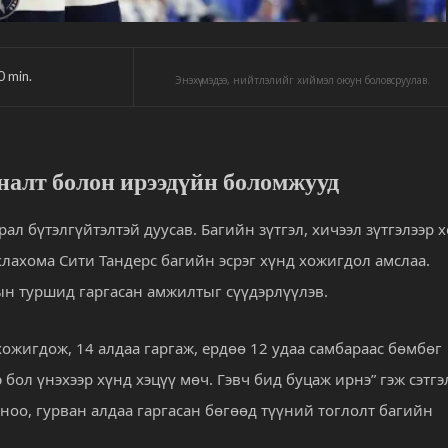
0
min.
Энэхүү мэдээ, нийтлэлийг хиймэл оюун боловсруулав.
налт болон ирээдүйн боломжууд
 бүтэлгүйтэлтэй дуусав. Багийн зүтгэл, хичээл зүтгэлээр 
лахома Сити Тандерс багийн эсрэг хүнд хожигдол амслаа.
ын туршид гаргасан амжилтыг сүүдэрлүүлэв.
ожигдож, 14 алдаа гаргаж, ердөө 12 удаа самбараас бөмбөг
бол үнэхээр хүнд хэцүү мөч. Гэвч бид буцаж ирнэ” гэж сэтгэ
ноо, гурван алдаа гаргасан бөгөөд түүний тоглолт багийн