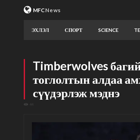
MFC
News
ЭХЛЭЛ
СПОРТ
SCIENCE
T
Timberwolves багий
тоглолтын алдаа а
сүүдэрлэж мэднэ
44