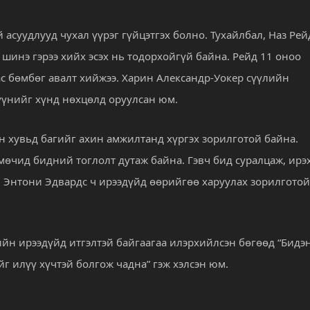
асуудлууд чухал үүрэг гүйцэтгэх болно. Тухайлбал, Наз Рей
шинэ гэрээ хийх эсэх нь тодорхойгүй байна. Рейд 11 оноо
ас бөмбөг авалт хийжээ. Харин Александр-Уокер сүүлийн
үүнийг хүнд нөхцөлд оруулсан юм.
 хувьд багийг ахин амжилтанд хүргэх зорилготой байна.
ү мөчид бидний тоглолт дутаж байна. Гэвч бид суралцаж, ирэ
гч Энтони Эдвардс ч ирээдүйд өөрийгөө харуулах зорилготой
йн ирээдүйд итгэлтэй байгаагаа илэрхийлсэн бөгөөд “Бидэ
йг илүү хүчтэй болгож чадна” гэж хэлсэн юм.