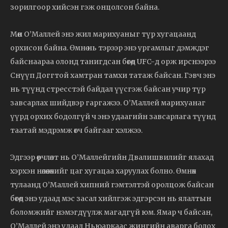
зорилгоор хийсэн гэж онцолсон байна.
Мөн О’Маллей энэ жил марихуаныг түр хугацаанд
орхисон байна. Өмнө нь тэрээр энэ ургамлыг дэмждэг
байснаараа олонд танигдсан бөгөөд UFC-д орж ирснээрээ
Снүүп Доггтой хамтран тамхи татаж байсан. Гэвч энэ
нь түүнд стресстэй байдал үүсгэж байсан учир түр
завсарлах шийдвэр гаргажээ. О’Маллей марихуанаг
үүрд орхих бодолгүй ч энэ удаагийн завсарлага түүнд
таатай мэдрэмж өгч байгааг хэлжээ.
Эдгээр өөрчлөлт нь О’Маллейгийн Двалишвилийг ялахад
хэрхэн нөлөөлөхийг цаг хугацаа харуулах болно. Өмнөх
тулаанд О’Маллей хипний гэмтэлтэй оролцож байсан
бөгөөд энэ удаад мэс засал хийлгэж эдгэрсэн нь ялалтын
боломжийг нэмэгдүүлж магадгүй юм. Ямар ч байсан,
О’Маллей энэ удаад Ньюаркаас жингийн аварга болох