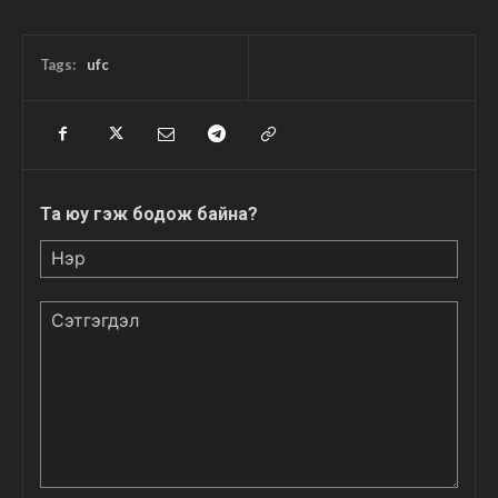
Tags:
ufc
Та юу гэж бодож байна?
Нэр