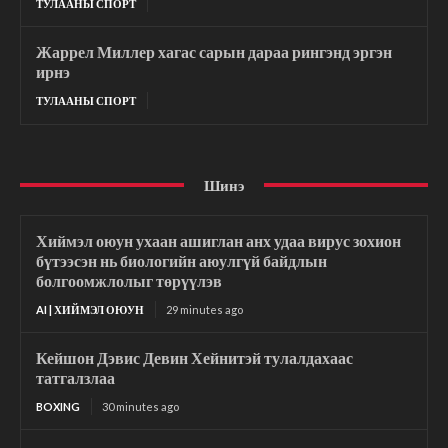
ТУЛААНЫ СПОРТ
Жаррел Миллер хагас сарын дараа рингэнд эргэн
ирнэ
ТУЛААНЫ СПОРТ
Шинэ
Хиймэл оюун ухаан ашиглан анх удаа вирус зохион
бүтээсэн нь биологийн аюулгүй байдлын
болгоомжлолыг төрүүлэв
AI | ХИЙМЭЛ ОЮУН
29 minutes ago
Кейшон Дэвис Девин Хейнитэй тулалдахаас
татгалзлаа
BOXING
30 minutes ago