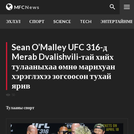
MFC
News
ЭХЛЭЛ
СПОРТ
SCIENCE
TECH
ЭНТЕРТАЙНМЕ
Sean O’Malley UFC 316-д
Merab Dvalishvili-тай хийх
тулааныхаа өмнө марихуан
хэрэглэхээ зогсоосон тухай
ярив
50
Тулааны спорт