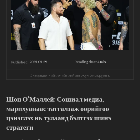
2025-05-29
Reading time:
4
min.
Published:
Энэхүү мэдээ, нийтлэлийг хиймэл оюун боловсруулав.
Шон О’Маллей: Сошиал медиа,
марихуанаас татгалзаж өөрийгөө
цэнэглэх нь тулаанд бэлтгэх шинэ
стратеги