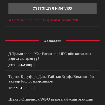
Сэтгэгдэл
MFC.mn сайтад сэтгэгдэл оруулахад анхаарах зүйлс
Холбоотой
Д.Трамп болон Жое Роган нар UFC-ийн октагоны
дэргэд эвлэрэв үү?
ДЭЛХИЙ ДАХИНД
Теренс Кроуфорд Дана Уайтын Зуффа Боксингийн
талаар бодлоо илэрхийлэв
ТУЛААНЫ СПОРТ
Шакур Стивенсон WBO аваргын бүсийг эзэмшив