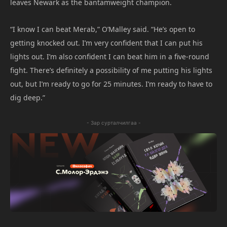
leaves Newark as the bantamweight champion.
“I know I can beat Merab,” O’Malley said. “He’s open to
getting knocked out. I’m very confident that I can put his
lights out. I’m also confident I can beat him in a five-round
fight. There’s definitely a possibility of me putting his lights
out, but I’m ready to go for 25 minutes. I’m ready to have to
dig deep.”
- Зар сурталчилгаа -