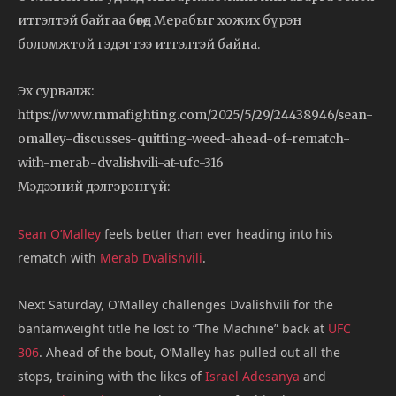
итгэлтэй байгаа бөгөөд Мерабыг хожих бүрэн
боломжтой гэдэгтээ итгэлтэй байна.
Эх сурвалж:
https://www.mmafighting.com/2025/5/29/24438946/sean-
omalley-discusses-quitting-weed-ahead-of-rematch-
with-merab-dvalishvili-at-ufc-316
Мэдээний дэлгэрэнгүй:
Sean O’Malley
feels better than ever heading into his
rematch with
Merab Dvalishvili
.
Next Saturday, O’Malley challenges Dvalishvili for the
bantamweight title he lost to “The Machine” back at
UFC
306
. Ahead of the bout, O’Malley has pulled out all the
stops, training with the likes of
Israel Adesanya
and