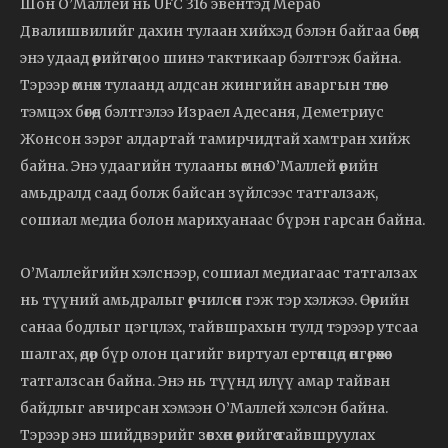
Шон О’Маллей нь UFC 316 эвентэд Мераб
Двалишвилийг дахин тулаан хийхэд бэлэн байгаа бөгөөд
энэ удаад өөрийгөө цоо шинэ тактикаар бэлтгэж байна.
Тэрээр өмнөх тулаанд алдсан жингийн аваргын төлөө
тэмцэх бөгөөд бэлтгэлээ Израел Адесаня, Деметриус
Жонсон зэрэг алдартай тамирчидтай хамтран хийж
байна. Энэ удаагийн тулааны өмнө О’Маллей өөрийн
амьдралд саад болж байсан зүйлсээс татгалзаж,
сошиал медиа болон марихуанаас бүрэн гарсан байна.
О’Маллейгийн хэлснээр, сошиал медиагаас татгалзах
нь түүний амьдралыг өөрчилсөн гэж тэр хэлжээ. Өөрийн
санаа бодлыг цэгцлэх, тайвшрахын тулд тэрээр утсаа
шалгах, өдөр бүр олон цагийг виртуал ертөнцөд өнгөрөөхөөс
татгалзсан байна. Энэ нь түүнд илүү амар тайван
байдлыг авчирсан хэмээн О’Маллей хэлсэн байна.
Тэрээр энэ шийдвэрийг зөвхөн өөрийгөө тайвшруулах