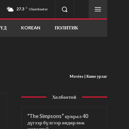
27.3
C
Ulaanbaatar
ҮҮД
KOREAN
ПОЛИТИК
Movies | Кино урлаг
Холбоотой
“The Simpsons” цуврал 40
дүгээр бүлгээр өндөрлөж
магадгүй