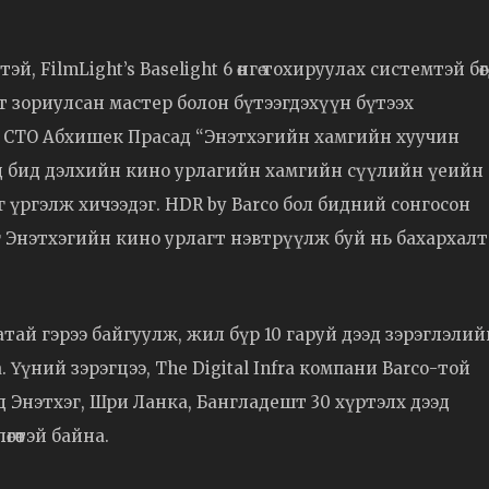
 FilmLight’s Baselight 6 өнгө тохируулах системтэй бөгө
рт зориулсан мастер болон бүтээгдэхүүн бүтээх
н CTO Абхишек Прасад “Энэтхэгийн хамгийн хуучин
 бид дэлхийн кино урлагийн хамгийн сүүлийн үеийн
үргэлж хичээдэг. HDR by Barco бол бидний сонгосон
йг Энэтхэгийн кино урлагт нэвтрүүлж буй нь бахархал
ай гэрээ байгуулж, жил бүр 10 гаруй дээд зэрэглэлий
. Үүний зэрэгцээ, The Digital Infra компани Barco-той
д Энэтхэг, Шри Ланка, Бангладешт 30 хүртэлх дээд
гөөтэй байна.