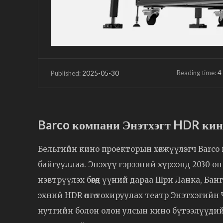
Reading time:
4
2025-05-30
Published:
Barco компани Энэтхэгт HDR кин
Бельгийн кино проекторын хөгжүүлэгч Barco
байгууллаа. Энэхүү гэрээний хүрээнд 2030 он
нэвтрүүлэх бөгөөд үүний дараа Шри Ланка, Бан
эхний HDR өнгө тохируулах театр Энэтхэгийн 
нутгийн болон олон улсын кино бүтээлүүдий