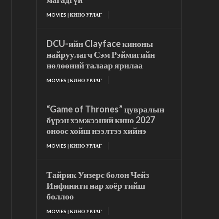
MOVIES | КИНО УРЛАГ
DCU-ийн Clayface киноны
найруулагч Сэм Рэймигийн
нөлөөний талаар ярилаа
MOVIES | КИНО УРЛАГ
“Game of Thrones” цувралын
бүрэн хэмжээний кино 2027
оноос хойш нээлтээ хийнэ
MOVIES | КИНО УРЛАГ
Тайрик Уизерс болон Чейз
Инфинити нар хоёр тийш
боллоо
MOVIES | КИНО УРЛАГ