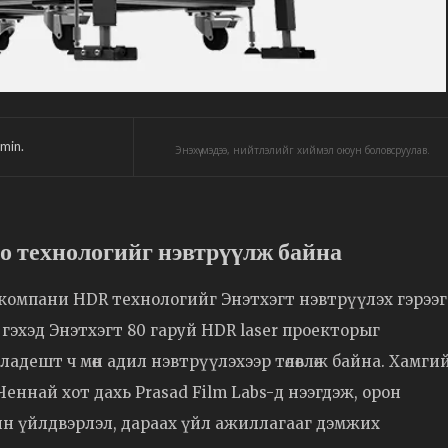
min.
Энэхүү мэдээ, нийтлэлийг хиймэл оюун боловсруулав.
о технологийг нэвтрүүлж байна
 компани HDR технологийг Энэтхэгт нэвтрүүлэх гэрээг
 гэхэд Энэтхэгт 80 гаруй HDR laser проекторыг
гладешт ч мөн адил нэвтрүүлэхээр төлөвлөж байна. Хамги
Ченнай хот дахь Prasad Film Labs-д нээгдэж, орон
н үйлдвэрлэл, дараах үйл ажиллагааг дэмжих