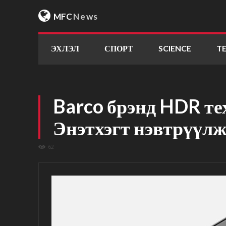
MFC
News
ЭХЛЭЛ
СПОРТ
SCIENCE
T
Barco брэнд HDR те
Энэтхэгт нэвтрүүлж
62