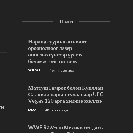
Шинэ
Наранд суурилсан квант
орооцолдоог лазер
ашиглахгүйгээр үүсгэх
боломжтойг тогтоов
46 minutes ago
SCIENCE
Матеуш Гамрот болон Куиллан
Салкилл нарын тулаанаар UFC
Vegas 120 арга хэмжээ эхэллээ
йн
48 minutes ago
MMA
WWE Raw-ын Мехико хот дахь