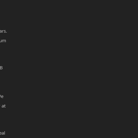
ars.
ium
MB
We
 at
eal