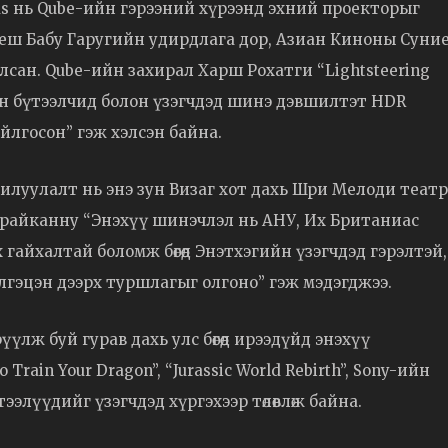
s нь Qube-ийн гэрээний хүрээнд эхний проекторыг
Махеш Бабу Гаругийн удирдлага дор, Азиан Киноны Суни
сан. Qube-ийн захирал Харш Рохатги “Lightsteering
ан бүтээлчид болон үзэгчдэд шинэ дэвшилтэт HDR
йлгосон” гэж хэлсэн байна.
илуулалт нь энэ зун Визаг хот дахь Шри Мелоди теат
урайканну “Энэхүү шинэчлэл нь АНУ, Их Британиас
айхалтай боломж бөгөөд Энэтхэгийн үзэгчдэд гэрэлтэй,
гэцэн дээрх туршлагыг олгоно” гэж мэдэгджээ.
лж буй гурав дахь улс бөгөөд ирээдүйд энэхүү
Train Your Dragon”, “Jurassic World Rebirth”, Sony-ийн
үтээлүүдийг үзэгчдэд хүргэхээр төлөвлөж байна.