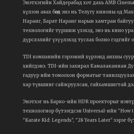
Энэтхэгийн Хайдерабад хот дахь AMB Cinema
хүлээн авах бөгөөд энэ нь Телугу киноны од 
Наранг, Барат Наранг нарын хамтран байгуул
технологийг туршиж үзэхэд, энэ нь кино ур
дүрслэлийг үзүүлэхэд туслах болно гэдгийг о
TDI компанийн гэрээний хүрээнд анхны суур
хийгдэнэ. TDI-ийн захирал Камалаканнан Д
гадуур ийм томоохон форматыг танилцуулах г
хар түвшинг сайжруулсан, гайхамшигтай дэл
Энэтхэг нь Барко-ийн HDR проекторыг нэвтрүү
технологиор бүтээгдсэн Universal-ийн “How to 
“Karate Kid: Legends”, “28 Years Later” зэрэг б