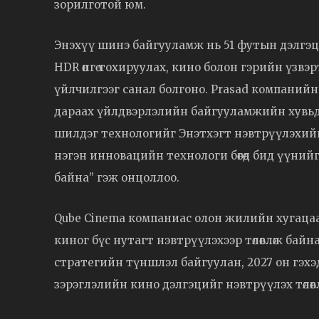
зорилготой юм.
Энэхүү шинэ байгууламж нь 51 футын дэлгэцтэй,
HDR өнгө тохируулах, кино болон гэрийн үзвэ
үйлчилгээг санал болгоно. Prasad компаний
дараах үйлдвэрлэлийн байгууламжийн хувьд
шилдэг технологийг Энэтхэгт нэвтрүүлэхийг 
нэгэн инновацийн технологи бөгөөд бид үүни
байна” гэж онцоллоо.
Qube Cinema компаниас олон жилийн хугацаат
киног бүс нутагт нэвтрүүлэхээр төлөвлөж байна
стратегийн түншлэл байгуулан, 2027 он гэхэ
зэрэглэлийн кино дэлгэцийг нэвтрүүлэх төлөвлө