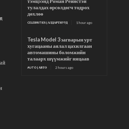
тэмцээнд Роман Рейнстэй
тулалдах өрсөлдөгч тодрох
дөхлөө
өд
1 hour ago
CELEBRITIES | АЛДАРТНУУД
Tesla Model 3 загварын урт
хугацааны аялал цахилгаан
автомашины боломжийн
талаарх шүүмжийг няцаав
тай
2 hours ago
AUTO | АВТО
н