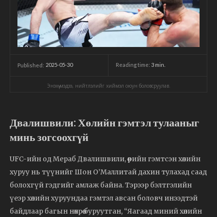
2025-05-30
Reading time:
3
min.
Published:
Энэхүү мэдээ, нийтлэлийг хиймэл оюун боловсруулав.
Двалишвили: Хөлийн гэмтэл тулааныг
минь зогсоохгүй
UFC-ийн од Мераб Двалишвили, өөрийн гэмтсэн хөлийн
хуруу нь түүнийг Шон О’Маллитай дахин тулахад саад
болохгүй гэдгийг амлаж байна. Тэрээр бэлтгэлийн
үеэр хөлийн хуруундаа гэмтэл авсан боловч инээдтэй
байдлаар багын нөхрөө буруутган, “Яагаад миний хөлийн