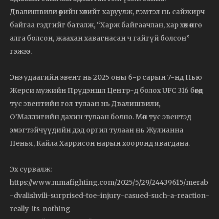
Двалишвили өөрийн хөлийг харуулж, гэмтэл нь сайжирч
байгаа гэдгийг баталж, “Харж байгаачлан, хар хөх өнгө
алга болсон, жаахан хавагнасан ч гайгүй болсон”
гэжээ.
Энэ удаагийн эвент нь 2025 оны 6-р сарын 7-нд Нью
Жерси мужийн Прүдэншл Центр-д болох UFC 316 бөгөөд
тус эвентийн гол тулаан нь Двалишвили,
О’Маллигийн дахин тулаан болно. Мөн тус эвентэд
эмэгтэйчүүдийн дэд оргил тулаан нь Жулианна
Пенья, Кайла Харрисон нарын хооронд явагдана.
Эх сурвалж:
https://www.mmafighting.com/2025/5/29/24439615/merab
-dvalishvili-surprised-toe-injury-casued-such-a-reaction-
really-its-nothing