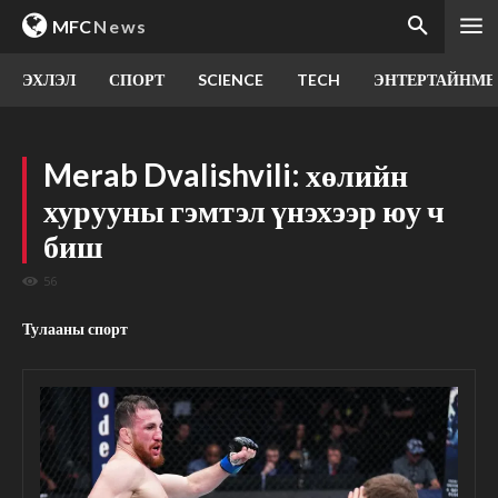
MFC
News
ЭХЛЭЛ
СПОРТ
SCIENCE
TECH
ЭНТЕРТАЙНМЕ
Merab Dvalishvili: хөлийн
хурууны гэмтэл үнэхээр юу ч
биш
56
Тулааны спорт