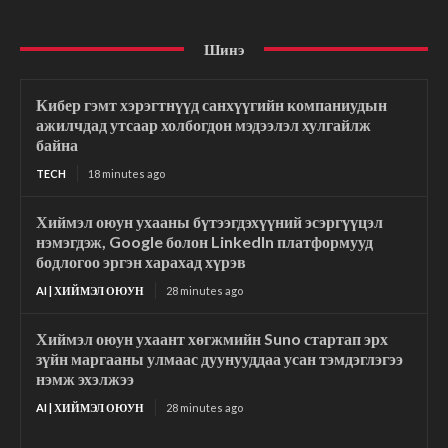
Шинэ
Кибер гэмт хэрэгтнүүд санхүүгийн компаниудын
ажилчдад утсаар холбогдон мэдээлэл хулгайлж
байна
TECH
18 minutes ago
Хиймэл оюун ухааны бүтээгдэхүүний эсэргүүцэл
нэмэгдэж, Google болон LinkedIn платформууд
бодлогоо эргэн харахад хүрэв
AI | ХИЙМЭЛ ОЮУН
28 minutes ago
Хиймэл оюун ухаант хөгжмийн Suno стартап эрх
зүйн маргааны улмаас дуунууддаа усан тэмдэглэгээ
нэмж эхэлжээ
AI | ХИЙМЭЛ ОЮУН
28 minutes ago