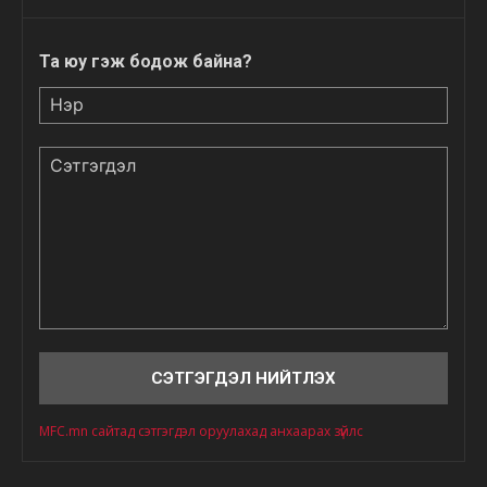
Та юу гэж бодож байна?
Нэр
Сэтгэгдэл
MFC.mn сайтад сэтгэгдэл оруулахад анхаарах зүйлс