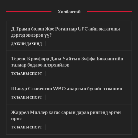
Холбоотой
Д.Трамп болон Жое Роган нар UFC-ийн октагоны
дэргэд эвлэрэв үү?
ДЭЛХИЙ ДАХИНД
Теренс Кроуфорд Дана Уайтын Зуффа Боксингийн
талаар бодлоо илэрхийлэв
ТУЛААНЫ СПОРТ
Шакур Стивенсон WBO аваргын бүсийг эзэмшив
ТУЛААНЫ СПОРТ
Жаррел Миллер хагас сарын дараа рингэнд эргэн
ирнэ
ТУЛААНЫ СПОРТ