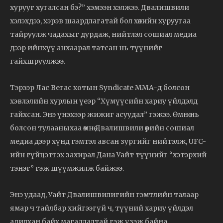
хурууг хугалсан бэ?” хэмээн хэлжээ. Двалишвили
хэлэхдээ, хэрэв шаардлагатай бол хөлийн хуруугаа
тайруулж чадахыг дурдаж, нийтлэл сошиал медиа
дээр ийнхүү анхаарал татсан нь түүнийг
гайхшруулжээ.
Тэрээр Лас Вегас хотын Syndicate MMA-д болсон
хэвлэлийн хурлын үеэр “Хүмүүсийн хариу үйлдэлд
гайхсан. Энэ үнэхээр жижиг асуудал” гэжээ. Өмнө нь
болсон тулааныхаа өмнө Двалишвили өөрийн сошиал
медиа дээр хүнд гэмтэл авсан зургийг нийтэлж, UFC-
ийн гүйцэтгэх захирал Дана Уайт түүнийг “хэтэрхий
тэнэг” гэж шүүмжилж байжээ.
Энэ удаад, Уайт Двалишвилигийн гэмтлийн талаар
ямар ч тайлбар хийгээгүй ч, түүний хариу үйлдэл
адилхан байх магадлалтай гэж үзэж байна.