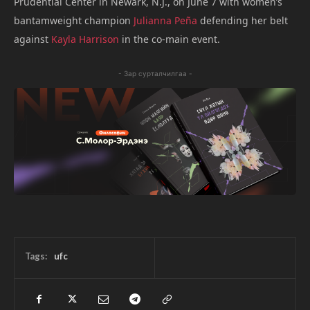
Prudential Center in Newark, N.J., on June 7 with women’s
bantamweight champion
Julianna Peña
defending her belt
against
Kayla Harrison
in the co-main event.
- Зар сурталчилгаа -
Tags:
ufc