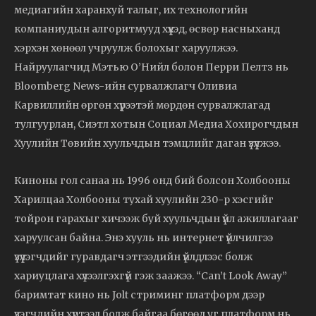
медиагийн харанхуй талыг, их технологийн
компаниудын алгоритмууд хүүхэд, өсвөр насныханд
хэрхэн хөнөөл учруулж болохыг харуулжээ.
Найруулагчид Мэтью О’Нийл болон Перри Пелтз нь
Bloomberg News-ийн сурвалжлагч Оливиа
Карвиллийн өргөн хүрээтэй мөрдөн сурвалжлагад
тулгуурлан, Сиэтл хотын Социал Медиа Хохирогчдын
Хуулийн Төвийн хуульчдын тэмцлийг даган үзүүлжээ.
Киноны гол санаа нь 1996 онд бий болсон Холбооны
Харилцаа Холбооны тухай хуулийн 230-р хэсгийг
тойрон гарахыг хичээж буй хуульчдын үйл ажиллагааг
харуулсан байна. Энэ хууль нь интернет үйлчилгээ
үзүүлэгчдийг гуравдагч этгээдийн үйлдлээс болж
хариуцлага хүлээлгэхгүй гэж заажээ. “Can’t Look Away”
баримтат кино нь Jolt стриминг платформ дээр
үзэгчдийн хүртээл болж байгаа бөгөөд уг платформ нь