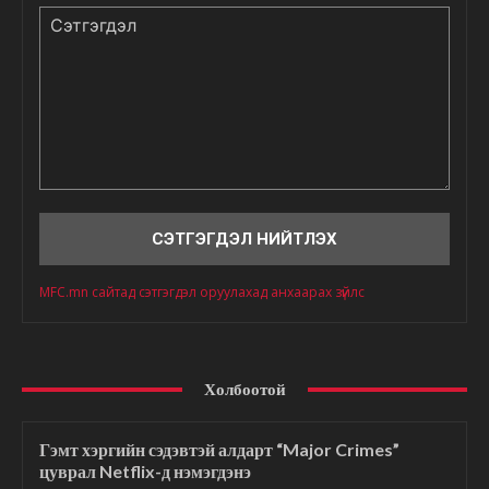
Сэтгэгдэл
MFC.mn сайтад сэтгэгдэл оруулахад анхаарах зүйлс
Холбоотой
Гэмт хэргийн сэдэвтэй алдарт “Major Crimes”
цуврал Netflix-д нэмэгдэнэ