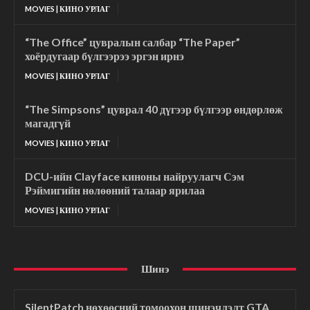
MOVIES | КИНО УРЛАГ
“The Office” цувралын салбар “The Paper”
хоёрдугаар бүлгээрээ эргэн ирнэ
MOVIES | КИНО УРЛАГ
“The Simpsons” цуврал 40 дүгээр бүлгээр өндөрлөж
магадгүй
MOVIES | КИНО УРЛАГ
DCU-ийн Clayface киноны найруулагч Сэм
Рэймигийн нөлөөний талаар ярилаа
MOVIES | КИНО УРЛАГ
Шинэ
SilentPatch нөхөөсний томоохон шинэчлэлт GTA