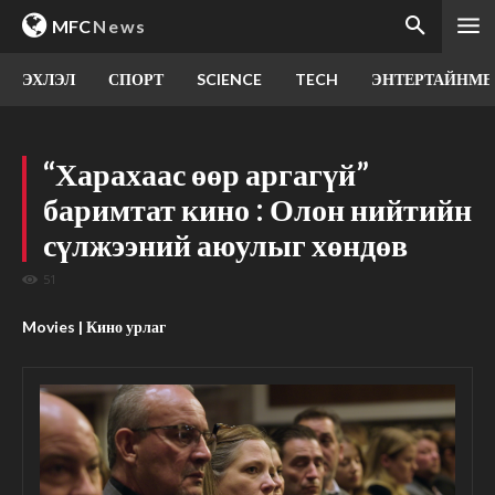
MFC
News
ЭХЛЭЛ
СПОРТ
SCIENCE
TECH
ЭНТЕРТАЙНМЕ
“Харахаас өөр аргагүй”
баримтат кино : Олон нийтийн
сүлжээний аюулыг хөндөв
51
Movies | Кино урлаг