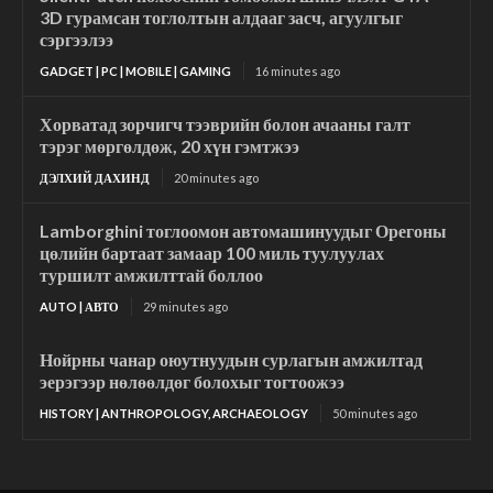
3D гурамсан тоглолтын алдааг засч, агуулгыг
сэргээлээ
GADGET | PC | MOBILE | GAMING
16 minutes ago
Хорватад зорчигч тээврийн болон ачааны галт
тэрэг мөргөлдөж, 20 хүн гэмтжээ
ДЭЛХИЙ ДАХИНД
20 minutes ago
Lamborghini тоглоомон автомашинуудыг Орегоны
цөлийн бартаат замаар 100 миль туулуулах
туршилт амжилттай боллоо
AUTO | АВТО
29 minutes ago
Нойрны чанар оюутнуудын сурлагын амжилтад
эерэгээр нөлөөлдөг болохыг тогтоожээ
HISTORY | ANTHROPOLOGY, ARCHAEOLOGY
50 minutes ago