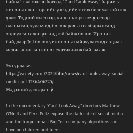
байна” гэж хэлсэн бөгөөд “Can’t Look Away” баримтат
киноны олон төрлийн үзэгчдийг татах боломжтой гэж
үзжээ. Тэдний хэлснээр, кино нь эцэг эхчүүд, өсвөр
насныхан, хуульчид, боловсролын салбарынханд
зориулсан олон үзэгчидтэй байж болно. Ироник
байдлаар Jolt болон уг киноны найруулагчид социал
медиа ашиглан киног сурталчилж байгаа аж.
Эх сурвалж:
https://variety.com/2025/film/news/cant-look-away-social-
media-jolt-1236406225/
Мэдээний дэлгэрэнгүй:
In the documentary “Can’t Look Away,” directors Matthew
O’Neill and Perri Peltz expose the dark side of social media
and the tragic impact Big Tech company algorithms can
have on children and teens.