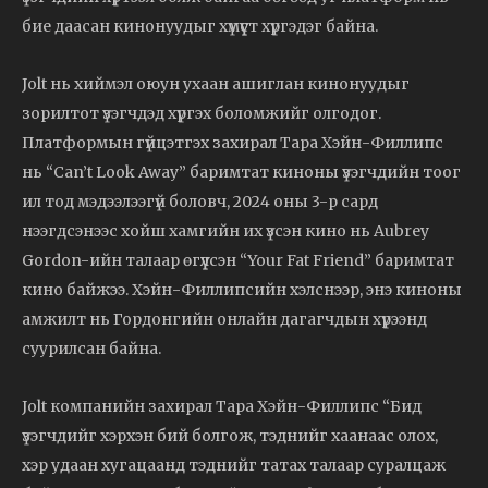
бие даасан кинонуудыг хүмүүст хүргэдэг байна.
Jolt нь хиймэл оюун ухаан ашиглан кинонуудыг
зорилтот үзэгчдэд хүргэх боломжийг олгодог.
Платформын гүйцэтгэх захирал Тара Хэйн-Филлипс
нь “Can’t Look Away” баримтат киноны үзэгчдийн тоог
ил тод мэдээлээгүй боловч, 2024 оны 3-р сард
нээгдсэнээс хойш хамгийн их үзсэн кино нь Aubrey
Gordon-ийн талаар өгүүлсэн “Your Fat Friend” баримтат
кино байжээ. Хэйн-Филлипсийн хэлснээр, энэ киноны
амжилт нь Гордонгийн онлайн дагагчдын хүрээнд
суурилсан байна.
Jolt компанийн захирал Тара Хэйн-Филлипс “Бид
үзэгчдийг хэрхэн бий болгож, тэднийг хаанаас олох,
хэр удаан хугацаанд тэднийг татах талаар суралцаж