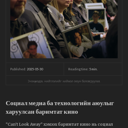
2025-05-30
Reading time:
5
min.
Published:
Энэхүү мэдээ, нийтлэлийг хиймэл оюун боловсруулав.
Социал медиа ба технологийн аюулыг
харуулсан баримтат кино
“Can’t Look Away” хэмээх баримтат кино нь социал