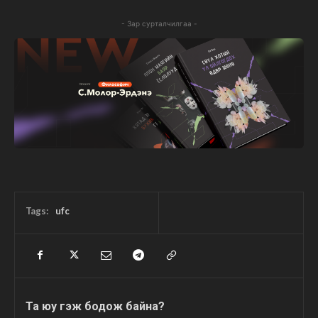
- Зар сурталчилгаа -
Tags:
ufc
Та юу гэж бодож байна?