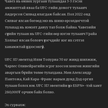
Чавез нь өмнөх зургаан тулаандаа 3-3 гэсэн
амжилттай яваа ба UFC-гийн домогт тулаанч
Андерсон Силвад ялагдаж байсан. Пол 2022 онд
Силваг ялсан бөгөөд энэ нь шинэ өрсөлдөгчтэй
тулахад нь нэмэлт давуу тал болж байна. Чавезийн
сүүлийн тулаан нь UFC-гийн өөр нэгэн тулаанч Урайа
Холлыг ялсан боловч үзэгчдийг нэг их сэтгэл
ханамжтай үлдээсэнгүй.
UFC 317 эвентэд Илля Топуриа 70 кг жинд шилжиж,
Чарлес Оливейрагийн эсрэг хоосон хөнгөн жингийн
аваргын бүсийн төлөө тулалдана. Мөн Александр
Пантожа, Кай Кара-Франс нарын дунд Дэд оргил
тулаан болох юм. UFC 317 эвентийн үнэ ESPN+-тэй хамт
280,000₮ орчим байх болно.
Эх сурвалж: