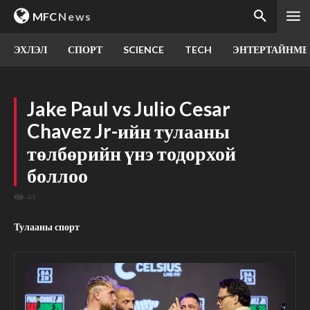
MFC
News
ЭХЛЭЛ
СПОРТ
SCIENCE
TECH
ЭНТЕРТАЙНМЕ
Jake Paul vs Julio Cesar
Chavez Jr-ийн тулааны
төлбөрийн үнэ тодорхой
боллоо
44
Тулааны спорт