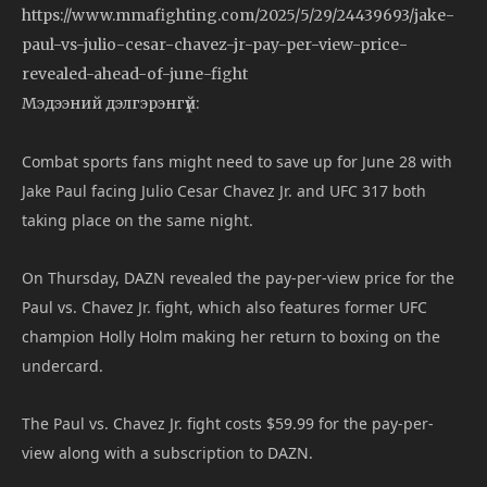
https://www.mmafighting.com/2025/5/29/24439693/jake-
paul-vs-julio-cesar-chavez-jr-pay-per-view-price-
revealed-ahead-of-june-fight
Мэдээний дэлгэрэнгүй:
Combat sports fans might need to save up for June 28 with
Jake Paul facing Julio Cesar Chavez Jr. and UFC 317 both
taking place on the same night.
On Thursday, DAZN revealed the pay-per-view price for the
Paul vs. Chavez Jr. fight, which also features former UFC
champion Holly Holm making her return to boxing on the
undercard.
The Paul vs. Chavez Jr. fight costs $59.99 for the pay-per-
view along with a subscription to DAZN.