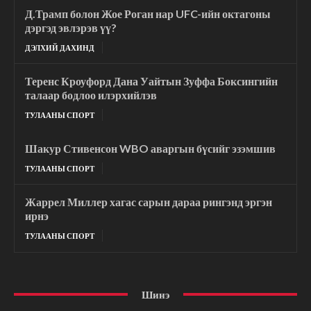
Д.Трамп болон Жое Роган нар UFC-ийн октагоны
дэргэд эвлэрэв үү?
ДЭЛХИЙ ДАХИНД
Теренс Кроуфорд Дана Уайтын Зуффа Боксингийн
талаар бодлоо илэрхийлэв
ТУЛААНЫ СПОРТ
Шакур Стивенсон WBO аваргын бүсийг эзэмшив
ТУЛААНЫ СПОРТ
Жаррел Миллер хагас сарын дараа рингэнд эргэн
ирнэ
ТУЛААНЫ СПОРТ
Шинэ