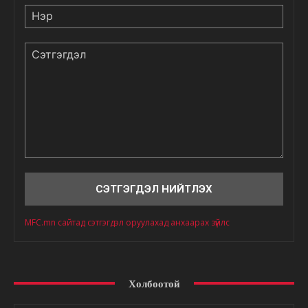
Нэр
Сэтгэгдэл
MFC.mn сайтад сэтгэгдэл оруулахад анхаарах зүйлс
Холбоотой