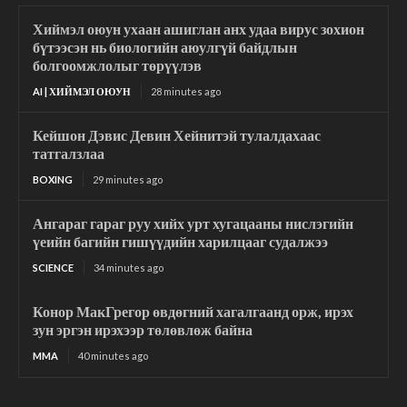
Хиймэл оюун ухаан ашиглан анх удаа вирус зохион
бүтээсэн нь биологийн аюулгүй байдлын
болгоомжлолыг төрүүлэв
AI | ХИЙМЭЛ ОЮУН
28 minutes ago
Кейшон Дэвис Девин Хейнитэй тулалдахаас
татгалзлаа
BOXING
29 minutes ago
Ангараг гараг руу хийх урт хугацааны нислэгийн
үеийн багийн гишүүдийн харилцааг судалжээ
SCIENCE
34 minutes ago
Конор МакГрегор өвдөгний хагалгаанд орж, ирэх
зун эргэн ирэхээр төлөвлөж байна
MMA
40 minutes ago