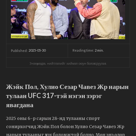
2025-05-30
Reading time:
2
min.
Published:
Энэхүү мэдээ, нийтлэлийг хиймэл оюун боловсруулав.
Жэйк Пол, Хулио Сезар Чавез Жр нарын
тулаан UFC 317-тэй нэгэн зэрэг
явагдана
2025 оны 6-р сарын 28-нд тулааны спорт
сонирхогчид Жэйк Пол болон Хулио Сезар Чавез Жр
нарын тулааныг үзэх боломжтой болно. Мөн энэ өдөр