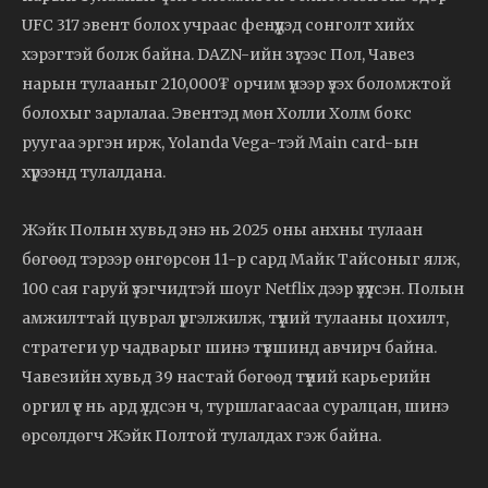
UFC 317 эвент болох учраас фенүүдэд сонголт хийх
хэрэгтэй болж байна. DAZN-ийн зүгээс Пол, Чавез
нарын тулааныг 210,000₮ орчим үнээр үзэх боломжтой
болохыг зарлалаа. Эвентэд мөн Холли Холм бокс
руугаа эргэн ирж, Yolanda Vega-тэй Main card-ын
хүрээнд тулалдана.
Жэйк Полын хувьд энэ нь 2025 оны анхны тулаан
бөгөөд тэрээр өнгөрсөн 11-р сард Майк Тайсоныг ялж,
100 сая гаруй үзэгчидтэй шоуг Netflix дээр үзүүлсэн. Полын
амжилттай цуврал үргэлжилж, түүний тулааны цохилт,
стратеги ур чадварыг шинэ түвшинд авчирч байна.
Чавезийн хувьд 39 настай бөгөөд түүний карьерийн
оргил үе нь ард үлдсэн ч, туршлагаасаа суралцан, шинэ
өрсөлдөгч Жэйк Полтой тулалдах гэж байна.