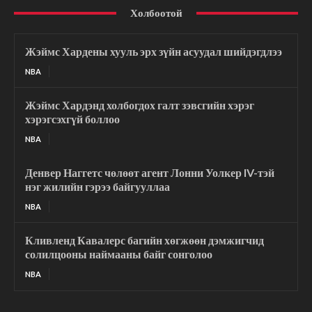
Холбоотой
Жэймс Хардены хууль эрх зүйн асуудал шийдэгдлээ
NBA
Жэймс Хардэнд холбогдох галт зэвсгийн хэрэг
хэрэгсэхгүй боллоо
NBA
Денвер Наггетс чөлөөт агент Лонни Уолкер IV-тэй
нэг жилийн гэрээ байгууллаа
NBA
Кливленд Кавалерс багийн хөгжөөн дэмжигчид
солилцооны наймааны байг сонголоо
NBA