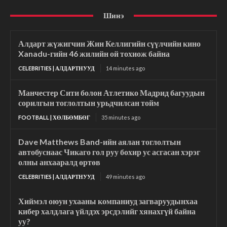
Шинэ
Алдарт жүжигчин Жин Келлигийн сүүлчийн кино
Xanadu-гийн 46 жилийн ой тохиож байна
CELEBRITIES | АЛДАРТНУУД
14 minutes ago
Манчестер Сити болон Атлетико Мадрид багуудын
сорилгын тоглолтын урьдчилсан тойм
FOOTBALL | ХӨЛБӨМБӨГ
35 minutes ago
Dave Matthews Band-ийн аялан тоглолтын
автобуснаас Чикаго гол руу бохир ус асгасан хэрэг
олны анхааралд өртөв
CELEBRITIES | АЛДАРТНУУД
49 minutes ago
Хиймэл оюун ухааны компаниуд загваруудынхаа
кибер халдлага үйлдэх эрсдэлийг хянахгүй байна
уу?