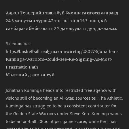
Аарон Тернерийн төлөөлж буй Куминага өнгөрсөн улиралд
24.3 минутын турш 47 тоглолтонд 15.3 оноо, 4.6
самбараас бөмбөг авалт, 2.2 дамжуулалт дундажлажээ.
Эх сурвалж:
https://basketball.realgm.com/wiretap/280573/Jonathan-
Kuminga-Warriors-Could-See-Re-Signing-As-Most-
Pragmatic-Path
Мэдээний дэлгэрэнгүй:
Jonathan Kuminga heads into restricted free agency with
visions still of becoming an All-Star, sources tell The Athletic.
Kuminga has struggled to be a consistent contributor for
the Golden State Warriors under Steve Kerr. Kuminga wants
to be an on-ball 20-point per game scorer, while Kerr has