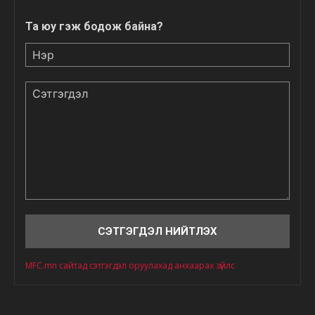
Та юу гэж бодож байна?
Нэр
Сэтгэгдэл
MFC.mn сайтад сэтгэгдэл оруулахад анхаарах зүйлс