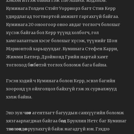
хэмээн итгэж байна гэж The Athletic мэдээлэв.
Куминага Голден Стэйт Уорриорз багт Стив Керр
удирдлагад тогтвортой амжилт гаргахгүй байгаа.
Куминага 20 оноогоор оноо авдаг тоглогч болохыг
хүсэж байгаа бол Керр түүнд холбогч, гол
хамгаалалтын хэсэг болохыг хүсэж, түүнийг Шон
Мэрионтой харьцуулдаг. Куминага Стефен Карри,
Жимми Батлер, Дрэймонд Грийн нартай хамт
тоглоход бөмбөгтэй тоглох боломж бага байна.
Гэсэн хэдий ч Куминага болон Керр, эсвэл багийн
хооронд үл ойлголцол байхгүй гэж эх сурвалжууд
хэлж байна.
Энэ зун чөлөөт агентлагт багуудын санхүүгийн боломж
хязгаарлагдмал байгаа бөгөөд Бруклин Нетс баг Куминаг
төлөвлөгөөндөө оруулахгүй байж магадгүй юм. Гэхдээ