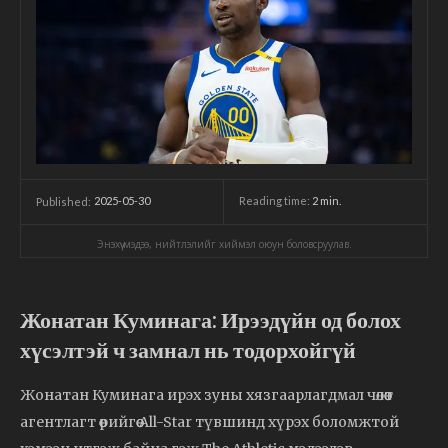
2025-05-30
Reading time:
2
min.
Published:
Энэхүү мэдээ, нийтлэлийг хиймэл оюун боловсруулав.
Жонатан Куминага: Ирээдүйн од болох
хүсэлтэй ч замнал нь тодорхойгүй
Жонатан Куминага ирэх зуны хязгаарлагдмал чөлөөт
агентлагт өөрийгөө All-Star түвшинд хүрэх боломжтой