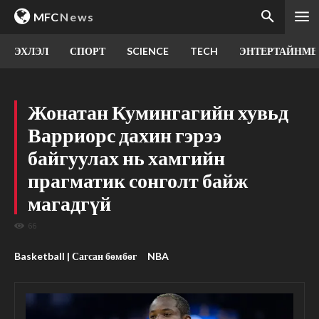
MFC
News
ЭХЛЭЛ
СПОРТ
SCIENCE
TECH
ЭНТЕРТАЙНМЕ
Жонатан Кумингагийн хувьд
Варриорс дахин гэрээ
байгуулах нь хамгийн
прагматик сонголт байж
магадгүй
66
Basketball | Сагсан бөмбөг
NBA