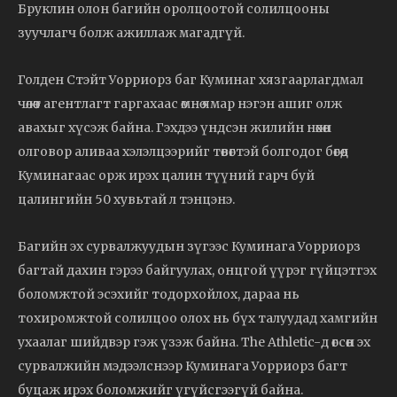
Бруклин олон багийн оролцоотой солилцооны
зуучлагч болж ажиллаж магадгүй.
Голден Стэйт Уорриорз баг Куминаг хязгаарлагдмал
чөлөөт агентлагт гаргахаас өмнө ямар нэгэн ашиг олж
авахыг хүсэж байна. Гэхдээ үндсэн жилийн нөхөн
олговор аливаа хэлэлцээрийг төвөгтэй болгодог бөгөөд
Куминагаас орж ирэх цалин түүний гарч буй
цалингийн 50 хувьтай л тэнцэнэ.
Багийн эх сурвалжуудын зүгээс Куминага Уорриорз
багтай дахин гэрээ байгуулах, онцгой үүрэг гүйцэтгэх
боломжтой эсэхийг тодорхойлох, дараа нь
тохиромжтой солилцоо олох нь бүх талуудад хамгийн
ухаалаг шийдвэр гэж үзэж байна. The Athletic-д өгсөн эх
сурвалжийн мэдээлснээр Куминага Уорриорз багт
буцаж ирэх боломжийг үгүйсгээгүй байна.