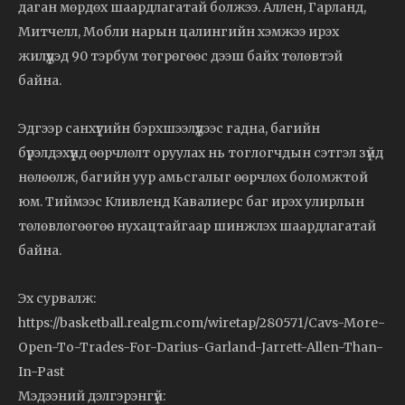
даган мөрдөх шаардлагатай болжээ. Аллен, Гарланд,
Митчелл, Мобли нарын цалингийн хэмжээ ирэх
жилүүдэд 90 тэрбум төгрөгөөс дээш байх төлөвтэй
байна.
Эдгээр санхүүгийн бэрхшээлүүдээс гадна, багийн
бүрэлдэхүүнд өөрчлөлт оруулах нь тоглогчдын сэтгэл зүйд
нөлөөлж, багийн уур амьсгалыг өөрчлөх боломжтой
юм. Тиймээс Кливленд Кавалиерс баг ирэх улирлын
төлөвлөгөөгөө нухацтайгаар шинжлэх шаардлагатай
байна.
Эх сурвалж:
https://basketball.realgm.com/wiretap/280571/Cavs-More-
Open-To-Trades-For-Darius-Garland-Jarrett-Allen-Than-
In-Past
Мэдээний дэлгэрэнгүй: