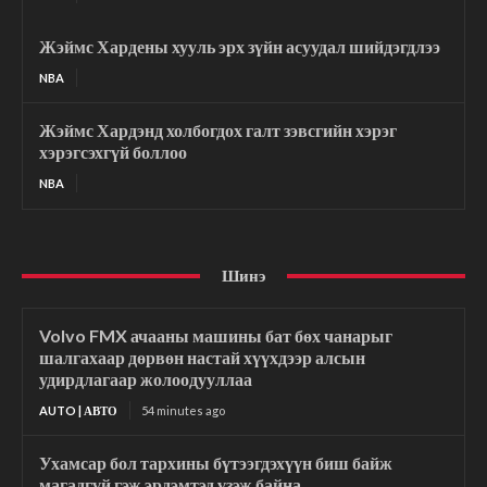
Жэймс Хардены хууль эрх зүйн асуудал шийдэгдлээ
NBA
Жэймс Хардэнд холбогдох галт зэвсгийн хэрэг
хэрэгсэхгүй боллоо
NBA
Шинэ
Volvo FMX ачааны машины бат бөх чанарыг
шалгахаар дөрвөн настай хүүхдээр алсын
удирдлагаар жолоодууллаа
AUTO | АВТО
54 minutes ago
Ухамсар бол тархины бүтээгдэхүүн биш байж
магадгүй гэж эрдэмтэд үзэж байна