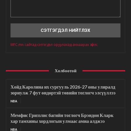
Сэтгэгдэл
MFC.mn сайтад сэтгэгдэл оруулахад анхаарах зүйлс
Холбоотой
Хойд Каролина их сургууль 2026-27 оны улиралд
зориулж 7 фут өндөртэй төвийн тоглогч элсүүллээ
NBA
Мемфис Гриззлис багийн тоглогч Брэндон Кларк
хар тамхины хордлогын улмаас амиа алджээ
NBA