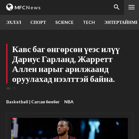
MFC
News
ЭХЛЭЛ
СПОРТ
SCIENCE
TECH
ЭНТЕРТАЙНМЕ
Кавс баг өнгөрсөн үеэс илүү
Дариус Гарланд, Жарретт
Аллен нарыг арилжаанд
оруулахад нээлттэй байна.
71
Basketball | Сагсан бөмбөг
NBA