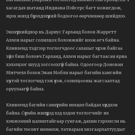
хасагдах шатанд Индиана Пэйсерс багт хожигдож,
ирэх жилд бүрэлдэхүүний бодлогоо өөрчлөхөөр шийдлээ.
Энэхүү шийдвэр нь Дариус Гарланд болон Жарретт
Аллен нарыг солилцох боломжийг нээж өгч байна.
Кливленд тэдгээр тоглогчдоос салахыг хүсэж байгаа
зүйл биш боловч Гарланд, Аллен нарыг багтаасан яриа
хэлэлцээг шууд зогсоохгүй байна. Одоогоор Донован
Митчелл болон Эван Мобли нарыг багийн хамгийн
хүчтэй тоглогчид гэж үзэж, солилцооны жагсаалтад
оруулаагүй байна.
Кливленд багийн санхүүгийн нөхцөл байдал хүндхэн
байна. Сүүлийн жилүүдэд хэд хэдэн тоглогчийг их
хэмжээний цалинтайгаар сунгаж, дахин гэрээлсэн нь
багийн төсөвт нөлөөлж, татварын хязгаарлалтуудыг