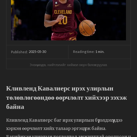
2025-05-30
Reading time:
1
min.
Published:
Энэхүү мэдээ, нийтлэлийг хиймэл оюун боловсруулав.
Кливленд Кавалиерс ирэх улирлын
төлөвлөгөөндөө өөрчлөлт хийхээр зэхэж
байна
Кливленд Кавалиерс баг ирэх улирлын бүрэлдэхүүндээ
хэрхэн өөрчлөлт хийх талаар эргэцүүлж байна.
Багийнхан улирлын тоглолтод амжилттай оролцсон ч